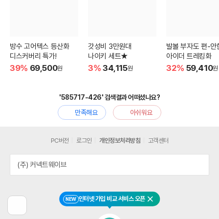
방수 고어텍스 등산화
갓성비 3만원대
발볼 부자도 편-안
디스커버리 특가!
나이키 세트★
아이더 트레킹화
39%
69,500
3%
34,115
32%
59,410
원
원
원
'585717-426' 검색결과 어떠셨나요?
만족해요
아쉬워요
PC버전
로그인
개인정보처리방침
고객센터
(주) 커넥트웨이브
인터넷 가입 비교 서비스 오픈
NEW
닫기
이
전