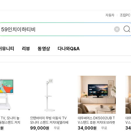
VS검색
개 담김
삭제
검색
닫기
닫기
자동차
조립PC
커뮤니티
리뷰
동영상
다나와Q&A
TV, 모니터 높
므탠바이미 무빙 이동식 TV
대우써머스 DK5002UB T
대우
동형스탠드 거치
모니터 스탠드 거치대(엘리베
V스탠드 호환 거치대 브라켓
V스
(W)
이션) FS57-22
0
99,000
34,000
34
원
원
무료
원
무료