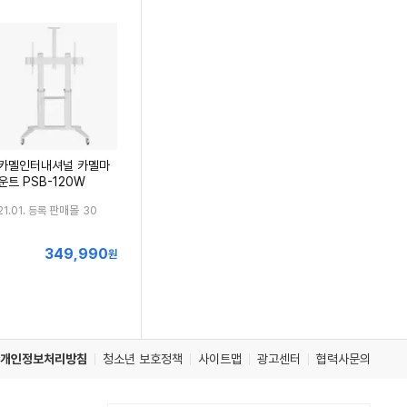
카멜인터내셔널 카멜마
운트 PSB-120W
판매몰
21.01. 등록
30
349,990
최
원
저
가
개인정보처리방침
청소년 보호정책
사이트맵
광고센터
협력사문의