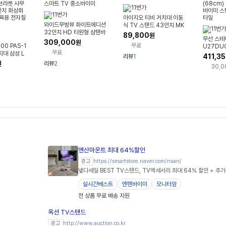
아이지오 티비 거치대 이동
와이드무빙뷰 화이트에디션
식 TV 스탠드 43인치 MK
32인치 HD 타원형 삼탠바
011
89,800
원
무선 스테
이미 이동식 세트 스마트 T
309,000
원
무료
00 PAS-1
U27DU
V 중소바이미
무료
치대 삼성 L
모니터 TV
411,3
리뷰
1
드 대형 티
m) 삼탠
원
리뷰
2
30,
켓 사무실회
스탠바이
 화상회의 학
 전자칠판
엔산마운트 최대 64%할인
https://smartstore.naver.com/nsan/
광고
넾다세일 BEST TV스탠드, TV엑세서리 최대 64% 할인 + 추가
실시간베스트
엔텐바이미
모니터암
전 상품 무료 배송 지원
옥션 TV스탠드
http://www.auction.co.kr
광고