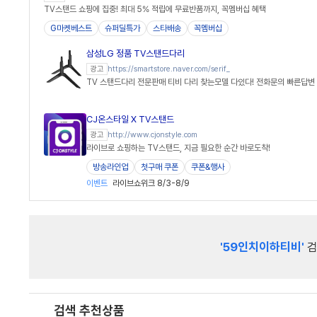
TV스탠드 쇼핑에 집중! 최대 5% 적립에 무료반품까지, 꼭멤버십 혜택
G마켓베스트
슈퍼딜특가
스타배송
꼭멤버십
삼성LG 정품 TV스탠드다리
https://smartstore.naver.com/serif_
광고
TV 스탠드다리 전문판매 티비 다리 찾는모델 다있다! 전화문의 빠른답변
CJ온스타일 X TV스탠드
http://www.cjonstyle.com
광고
라이브로 쇼핑하는 TV스탠드, 지금 필요한 순간 바로도착!
방송라인업
첫구매 쿠폰
쿠폰&행사
이벤트
라이브쇼위크 8/3-8/9
'59인치이하티비'
검
검색 추천상품