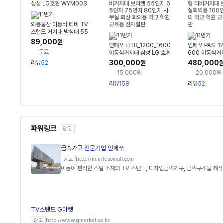
와룡물산 이동식 티비 TV
스탠드 거치대 받침대 55
인치 65인치 75인치 삼성
89,000
원
인페쏘 HTR_1200_1600
인페쏘 PAS-12
LG호환 WYM003
무료
이동식거치대 삼성 LG 호환
600 이동식거
TV스탠드 대형 티비거치대
G 호환 TV스탠
300,000
480,000
리뷰
52
원
브라켓 55인치 65인치 7
비거치대 브라
15,000원
20,000원
5인치 80인치 사무실 화상
의용 100인치
회의용 학교 학원 교육용 전
교 학원 교육용
리뷰
158
리뷰
52
자칠판
파워링크
광고
금속가구 전문기업 인페쏘
http://m.infesomall.com
광고
이동이 편리한 스틸 소재의 TV 스탠드, 디자인금속가구, 금속구조물 제작
TV스탠드 G마켓
http://www.gmarket.co.kr
광고