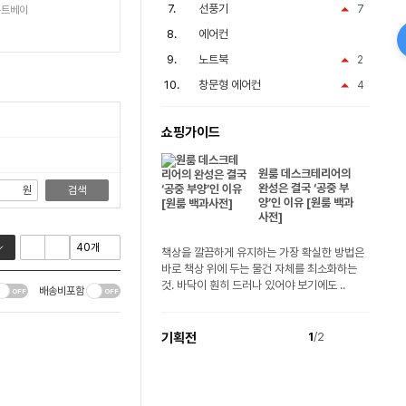
선풍기
7
운트베이
에어컨
노트북
2
창문형 에어컨
4
쇼핑가이드
원룸 데스크테리어의
완성은 결국 ‘공중 부
원
검색
양’인 이유 [원룸 백과
사전]
책상을 깔끔하게 유지하는 가장 확실한 방법은
바로 책상 위에 두는 물건 자체를 최소화하는
것. 바닥이 훤히 드러나 있어야 보기에도 ..
배송비포함
기획전
1
/2