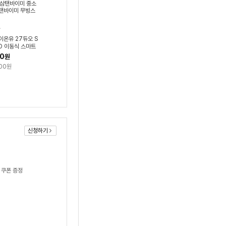
이온유 27듀오 S
O 이동식 스마트
 27인치(68c
50
원
바이미 중소바이미
000원
미 무빙스타일
신청하기
 쿠폰 증정