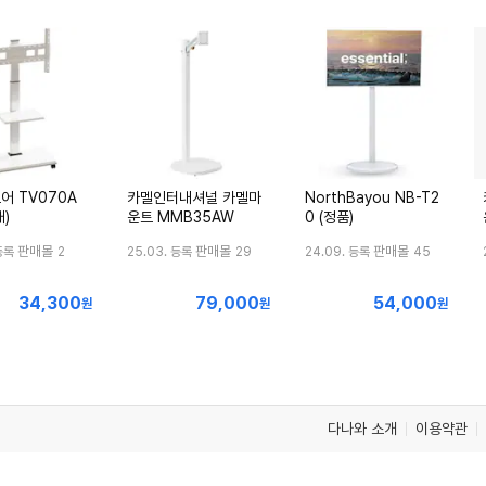
어 TV070A
카멜인터내셔널 카멜마
NorthBayou NB-T2
)
운트 MMB35AW
0 (정품)
판매몰
판매몰
판매몰
등록
2
25.03. 등록
29
24.09. 등록
45
34,300
79,000
54,000
최
최
최
원
원
원
저
저
저
가
가
가
다나와 소개
이용약관