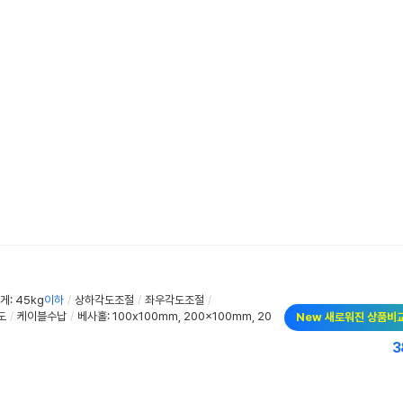
: 45kg
이하
/
상하각도조절
/
좌우각도조절
/
도
/
케이블수납
/
베사홀: 100x100mm, 200x100mm, 20
New 새로워진 상품비
3