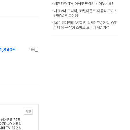
비싼 대형 TV, 아직도 벽에만 박아두세요?
내 TV나 모니터, '카멜마운트 이동식 TV 스
탠드'로 예토전생
60만원대인데 'AI'까지 탑재? TV, 게임, OT
T 다 되는 삼성 스마트 모니터 M7 가성
1,840
원
4몰
광고