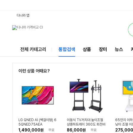
59인치이하티비 : 다나와 통합검색
별점
별점
검색될 최소 가격 입력
검색될 최대 가격 입력
별점
리뷰수
리뷰수
리뷰수
서비스
다나와 앱
전체 카테고리
통합검색
상품
장터
뉴스
이런 상품 어때요?
LG QNED AI (벽걸이형) 6
이동식 TV거치대 높이조절
65인치 이하 
5QNED75AEA
상중하트레이 360도 회전바
낮이 조절 이
퀴 회사 학교 티비스탠드 GL
대 / S-H65
1,490,000
86,000
275,00
원
무료
원
무료