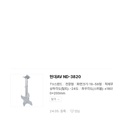
현대AV ND-3820
TV스탠드
/
천장형
/
화면크기: 19~59형
/
적재무게
상하각도(틸트)
:
-24도
/
좌우각도(스위블)
:
±180
0x200mm
닫기
24.05. 등록
관심