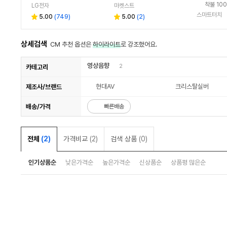
1700
착불 100
LG전자
마켓스트
스마트터치
5.00
(
749
)
5.00
(
2
)
상세검색
CM 추천 옵션은
하이라이트
로 강조했어요.
영상음향
2
카테고리
현대AV
크리스탈실버
제조사/브랜드
배송/가격
빠른배송
전체
(2)
가격비교
(2)
검색 상품
(0)
인기상품순
낮은가격순
높은가격순
신상품순
상품평 많은순