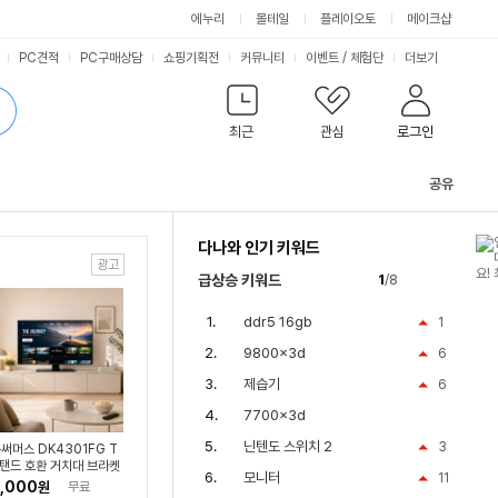
싫어요
좋아요
에누리
몰테일
플레이오토
메이크샵
PC견적
PC구매상담
쇼핑기획전
커뮤니티
이벤트
/
체험단
더보기
최근
관심
로그인
공유
관
련
다나와 인기 키워드
컨
텐
급상승 키워드
1
/8
츠
ddr5 16gb
1
9800x3d
6
제습기
6
7700x3d
닌텐도 스위치 2
3
써머스 DK4301FG T
탠드 호환 거치대 브라켓
모니터
11
,000
원
무료