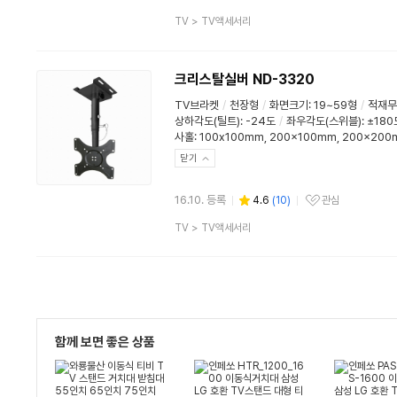
관심상품
상
TV
>
TV액세서리
품
분
류
크리스탈실버 ND-3320
TV브라켓
/
천장형
/
화면크기: 19~59형
/
적재무게
상하각도(틸트)
:
-24도
/
좌우각도(스위블)
:
±180
사홀: 100x100mm, 200x100mm, 200x20
닫기
16.10. 등록
4.6
(
10
)
관심
관심상품
상
TV
>
TV액세서리
품
분
류
함께 보면 좋은 상품