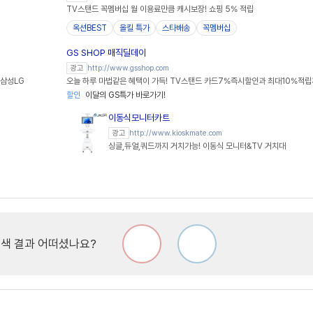
TV스탠드 꼭멤버십 월 이용료만큼 캐시보장! 쇼핑 5% 적립
옥션BEST
올킬 특가
스타배송
꼭멤버십
GS SHOP 매직딜데이
http://www.gsshop.com
광고
 삼성LG
오늘 하루 마법같은 혜택이 가득! TV스탠드 카드7%즉시할인과 최대10%적립
할인
이달의 GS특가 바로가기!
이동식모니터카트
http://www.kioskmate.com
광고
싱글,듀얼,쿼드까지 거치가능! 이동식 모니터&TV 거치대
색 결과 어떠셨나요?