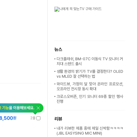
뉴스
다크플래쉬, BM-07C 이동식 TV 모니터 거
치대 스탠드 출시
생활 환경의 밝기가 TV를 결정한다? OLED
vs MLED 잘 선택하는 법
와이드뷰, 가정의 달 맞아 온라인 프로모션,
오프라인 전시장 동시 확대
크로스오버존, 인기 모니터 69종 할인 행사
진행
교 기능
을 이용해보세요.
8,500
원
2몰
리뷰
내가 리뷰한 제품 중에 제일 신박함ㅋㅋㅋㅋ
(JBL EASYSING MIC MINI)