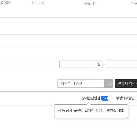
,000원
샵미디어
마운트베이
마
원
~
결과 내 검색
상세옵션펼침
쿠팡와우할인
상품 상세 옵션이 펼쳐진 상태로 보여집니다.