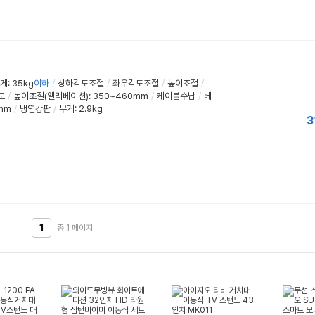
: 35kg
이하
/
상하각도조절
/
좌우각도조절
/
높이조절
/
도
/
높이조절(엘리베이션)
:
350~460mm
/
케이블수납
/
베
0mm
/
냉연강판
/
무게: 2.9kg
3
1
총 1
페이지