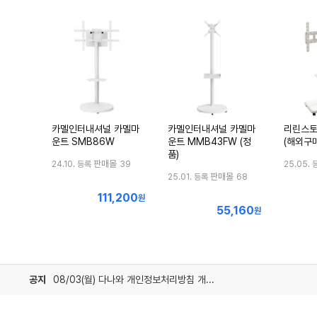
카멜인터내셔널 카멜마
카멜인터내셔널 카멜마
리린스토
운트 SMB86W
운트 MMB43FW (정
(해외구매
품)
판매몰
24.10. 등록
39
25.05. 
판매몰
25.01. 등록
68
111,200
최
원
55,160
최
저
원
저
가
가
공지
08/03(월) 다나와 개인정보처리방침 개정 안내