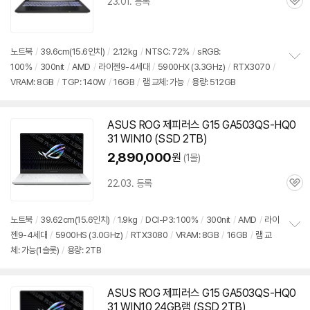
23.01. 등록
관
심
노트북
/
39.6cm(15.6인치)
/
2.12kg
/
NTSC: 72%
/
sRGB:
100%
/
300nit
/
AMD
/
라이젠9-4세대
/
5900
HX (3.3GHz)
/
RTX3070
/
정
VRAM: 8GB
/
TGP: 140W
/
16GB
/
램 교체: 가능
/
용량: 512GB
보
펼
치
기
ASUS ROG 제피러스 G15 GA503QS-HQ0
31 WIN10 (SSD 2TB)
2,890,000
원
(1몰)
22.03. 등록
관
심
노트북
/
39.62cm(15.6인치)
/
1.9kg
/
DCI-P3: 100%
/
300nit
/
AMD
/
라이
젠9-4세대
/
5900
HS (3.0GHz)
/
RTX3080
/
VRAM: 8GB
/
16GB
/
램 교
정
체: 가능(1슬롯)
/
용량: 2TB
보
펼
치
기
ASUS ROG 제피러스 G15 GA503QS-HQ0
31 WIN10 24GB램 (SSD 2TB)