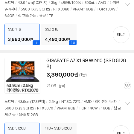
노트북
/
43.94cm(17.3인치)
/
3kg
/
sRGB: 100%
/
300nit
/
AMD
/
라이젠
뷰
9-4세대
/
5900
HX (3.3GHz)
/
RTX3080
/
VRAM: 16GB
/
TGP: 130W
/
정
64GB
/
램 교체: 가능
/
용량: 1TB
보
펼
치
SSD 1TB
SSD 2TB
기
더보기
3,990,000
4,490,000
원
원
1위
2위
GIGABYTE A7 X1 R9 WIN10 (SSD 512G
B)
3,390,000
원
(1몰)
21.06. 등록
관
심
노트북
/
43.9cm(17.3인치)
/
2.5kg
/
NTSC: 72%
/
AMD
/
라이젠9-4세대
/
5900
HX (3.3GHz)
/
RTX3070
/
VRAM: 8GB
/
TGP: 140W
/
16GB
/
램 교
정
체: 가능
/
용량: 512GB
보
펼
치
SSD 512GB
1TB + SSD 512GB
기
더보기