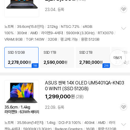
23.04. 등록
관
심
노트북
/
39.6cm(15.6인치)
/
2.12kg
/
NTSC: 72%
/
sRGB:
100%
/
300nit
/
AMD
/
라이젠9-4세대
/
5900
HX (3.3GHz)
/
RTX3070
/
정
VRAM: 8GB
/
TGP: 140W
/
32GB
/
램 교체: 가능
/
용량: 512GB
보
펼
치
SSD 512GB
SSD 1TB
SSD 2TB
SSD 1TB +
기
B
더보기
2,278,000
2,590,000
2,780,000
2,790,
원
원
원
1위
2위
ASUS 젠북 14X OLED UM5401QA-KN03
0 WIN11 (SSD 512GB)
1,299,000
원
(2몰)
22.09. 등록
관
심
노트북
/
35.56cm(14인치)
/
1.4kg
/
DCI-P3: 100%
/
400nit
/
AMD
/
라이
젠9-4세대
/
5900
HX (3.3GHz)
/
Radeon Graphics
/
16GB
/
용량: 512GB