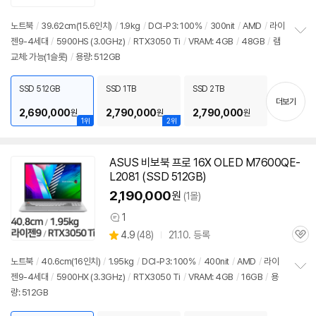
세부정보 열기/접기
심
노트북
/
39.62cm(15.6인치)
/
1.9kg
/
DCI-P3: 100%
/
300nit
/
AMD
/
라이
젠9-4세대
/
5900
HS (3.0GHz)
/
RTX3050 Ti
/
VRAM: 4GB
/
48GB
/
램
정
교체: 가능(1슬롯)
/
용량: 512GB
보
펼
치
SSD 512GB
SSD 1TB
SSD 2TB
기
더보기
2,690,000
2,790,000
2,790,000
원
원
원
1위
2위
ASUS 비보북 프로 16X OLED M7600QE-
L2081 (SSD 512GB)
2,190,000
원
(1몰)
1
상
상
4.9
(
48)
21.10. 등록
품
관
별
의
품
심
점
견
노트북
/
40.6cm(16인치)
/
1.95kg
/
DCI-P3: 100%
/
400nit
/
AMD
/
라이
리
젠9-4세대
/
5900
HX (3.3GHz)
/
RTX3050 Ti
/
VRAM: 4GB
/
16GB
/
용
정
뷰
량: 512GB
보
펼