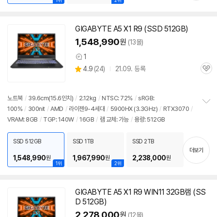
1위
2위
GIGABYTE A5 X1 R9 (SSD 512GB)
1,548,990
원
(13몰)
1
상
상
4.9
(
24)
21.09. 등록
품
관
별
의
품
심
점
견
리
노트북
/
39.6cm(15.6인치)
/
2.12kg
/
NTSC: 72%
/
sRGB:
뷰
100%
/
300nit
/
AMD
/
라이젠9-4세대
/
5900
HX (3.3GHz)
/
RTX3070
/
정
VRAM: 8GB
/
TGP: 140W
/
16GB
/
램 교체: 가능
/
용량: 512GB
보
펼
치
SSD 512GB
SSD 1TB
SSD 2TB
기
더보기
1,548,990
1,967,990
2,238,000
원
원
원
1위
2위
GIGABYTE A5 X1 R9 WIN11 32GB램 (SS
D 512GB)
2,278,000
원
(12몰)