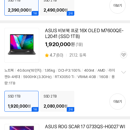
SSD 1TB
SSD 2TB
기
더보기
2,390,000
2,490,000
원
원
1위
2위
ASUS 비보북 프로 16X OLED M7600QE-
L2041 (SSD 1TB)
1,920,000
원
(1몰)
상
4.7
(
80)
21.12. 등록
관
별
품
심
점
리
노트북
/
40.6cm(16인치)
/
1.95kg
/
DCI-P3: 100%
/
400nit
/
AMD
/
라이
뷰
젠9-4세대
/
5900
HX (3.3GHz)
/
RTX3050 Ti
/
VRAM: 4GB
/
16GB
/
용
정
량: 1TB
보
펼
치
SSD 1TB
SSD 2TB
기
더보기
1,920,000
2,080,000
원
원
1위
2위
ASUS ROG SCAR 17 G733QS-HG027 WI