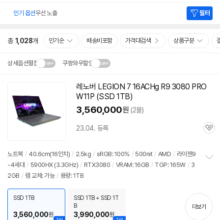
인기 옵션
우선 노출
필터
총
1,028
개
인기순
배송비포함
가격대검색
상품구분
상세옵션펼침
쿠팡와우할인
설치 환경·지역에 따라
레노버 LEGION 7 16ACHg R9 3080 PRO
닫
배송·설치비가 달라집니다.
W11P (SSD 1TB)
기
3,560,000
원
(2몰)
23.04. 등록
관
심
노트북
/
40.6cm(16인치)
/
2.5kg
/
sRGB: 100%
/
500nit
/
AMD
/
라이젠9
-4세대
/
5900
HX (3.3GHz)
/
RTX3080
/
VRAM: 16GB
/
TGP: 165W
/
3
정
2GB
/
램 교체: 가능
/
용량: 1TB
보
펼
치
SSD 1TB
SSD 1TB + SSD 1T
기
B
더보기
3,560,000
3,990,000
원
원