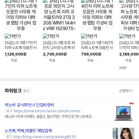
[S급] LG그램 17인치
[S급] LG그램 프로 16
[S급] LG그램 14인치
[S급] LG그
리퍼 노트북 모음전 사
인치 고사양 노트북 리
리퍼 노트북 모음전 사
17인치 리퍼
무용 게이밍 리퍼브 대
퍼 코어울트라9 2TB
무용 게이밍 리퍼브 대
음전 사무용 
1,129,000
2,700,000
799,000
2,189,000
원
원
원
학생 랩탑 가성비 업무
32GB WIN11 144H
학생 랩탑 가성비 업무
퍼브 대학생 
무료
무료
무료
무료
용
z VRR 16Z90TS-G.
용
비 업무용
AUG9U1 사무용 게이
리뷰
1
밍 대학생 랩탑 업무용
작업용
파워링크
광고
신청하기
레노버 공식파트너 인컴씨앤씨
네이버페이 플러스
https://smartstore.naver.com/incomss
광고
레노버 아이디어패드 슬림3, 합리적인 가격으로 만나보세요
노트북,맥북,태블릿 매입업체
http://blog.naver.com/paladog8030
광고