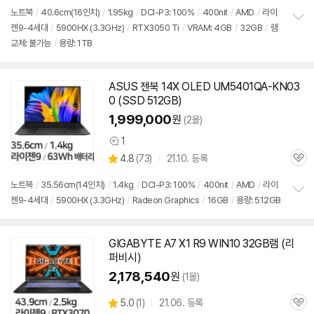
리
노트북
/
40.6cm(16인치)
/
1.95kg
/
DCI-P3: 100%
/
400nit
/
AMD
/
라이
뷰
젠9-4세대
/
5900
HX (3.3GHz)
/
RTX3050 Ti
/
VRAM: 4GB
/
32GB
/
램
정
교체: 불가능
/
용량: 1TB
보
펼
치
기
ASUS 젠북 14X OLED UM5401QA-KN03
동
0 (SSD 512GB)
영
상
1,999,000
원
(2몰)
1
상
상
4.8
(
73)
21.10. 등록
품
관
별
의
품
심
점
견
노트북
/
35.56cm(14인치)
/
1.4kg
/
DCI-P3: 100%
/
400nit
/
AMD
/
라이
리
젠9-4세대
/
5900
HX (3.3GHz)
/
Radeon Graphics
/
16GB
/
용량: 512GB
정
뷰
보
펼
치
GIGABYTE A7 X1 R9 WIN10 32GB램 (리
기
퍼비시)
2,178,540
원
(1몰)
상
5.0
(
1)
21.06. 등록
관
별