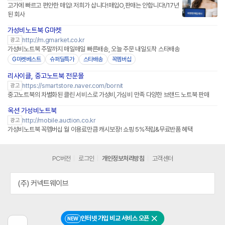
고가에 빠르고 편안한 매입! 저희가 삽니다!매입O,판매는 안합니다!/17년
된 회사
가성비노트북 G마켓
http://m.gmarket.co.kr
광고
가성비노트북 주말까지 매일매일 빠른배송, 오늘 주문 내일도착 스타배송
G마켓베스트
슈퍼딜특가
스타배송
꼭멤버십
리사이클, 중고노트북 전문몰
네이버페이 플러스
https://smartstore.naver.com/bornit
광고
중고노트북의 차별화된 클린 서비스로 가성비,가심비 만족 다양한 브랜드 노트북 판매
옥션 가성비노트북
http://mobile.auction.co.kr
광고
가성비노트북 꼭멤버십 월 이용료만큼 캐시보장! 쇼핑 5%적립&무료반품 혜택
PC버전
로그인
개인정보처리방침
고객센터
(주) 커넥트웨이브
인터넷 가입 비교 서비스 오픈
NEW
닫기