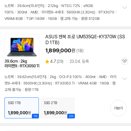
뷰
노트북
/
39.6cm(15.6인치)
/
2.12kg
/
NTSC: 72%
/
sRGB:
100%
/
300nit
/
AMD
/
라이젠9-4세대
/
5900
HX (3.3GHz)
/
RTX3070
/
정
VRAM: 8GB
/
TGP: 140W
/
16GB
/
램 교체: 가능
/
용량: 512GB
보
펼
치
기
ASUS 젠북 프로 UM535QE-KY370W (SS
D 1TB)
1,899,000
원
(1몰)
상
4.7
(
29)
23.04. 등록
관
별
품
심
점
리
노트북
/
39.62cm(15.6인치)
/
2kg
/
DCI-P3: 100%
/
400nit
/
AMD
/
라이
뷰
젠9-4세대
/
5900
HX (3.3GHz)
/
RTX3050 Ti
/
VRAM: 4GB
/
16GB
/
램
정
교체: 불가능
/
용량: 1TB
보
펼
치
SSD 1TB
SSD 2TB
기
더보기
1,899,000
1,899,000
원
원
1위
2위