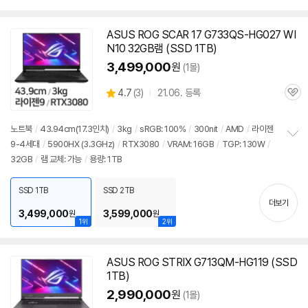
ASUS ROG SCAR 17 G733QS-HG027 WI
N10 32GB램 (SSD 1TB)
3,499,000
원
(1몰)
상
4.7
(
3)
21.06. 등록
관
별
품
심
점
리
노트북
/
43.94cm(17.3인치)
/
3kg
/
sRGB: 100%
/
300nit
/
AMD
/
라이젠
뷰
9-4세대
/
5900
HX (3.3GHz)
/
RTX3080
/
VRAM: 16GB
/
TGP: 130W
/
정
32GB
/
램 교체: 가능
/
용량: 1TB
보
펼
치
SSD 1TB
SSD 2TB
기
더보기
3,499,000
3,599,000
원
원
1위
2위
ASUS ROG STRIX G713QM-HG119 (SSD
1TB)
2,990,000
원
(1몰)