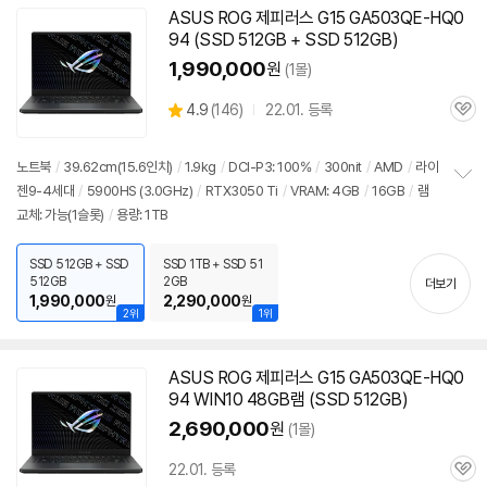
ASUS ROG 제피러스 G15 GA503QE-HQ0
94 (SSD 512GB + SSD 512GB)
1,990,000
원
(1몰)
상
4.9
(
146)
22.01. 등록
관
별
품
심
점
리
노트북
/
39.62cm(15.6인치)
/
1.9kg
/
DCI-P3: 100%
/
300nit
/
AMD
/
라이
뷰
젠9-4세대
/
5900
HS (3.0GHz)
/
RTX3050 Ti
/
VRAM: 4GB
/
16GB
/
램
정
교체: 가능(1슬롯)
/
용량: 1TB
보
펼
치
SSD 512GB + SSD
SSD 1TB + SSD 51
기
512GB
2GB
더보기
1,990,000
2,290,000
원
원
2위
1위
ASUS ROG 제피러스 G15 GA503QE-HQ0
94 WIN10 48GB램 (SSD 512GB)
2,690,000
원
(1몰)
22.01. 등록
관