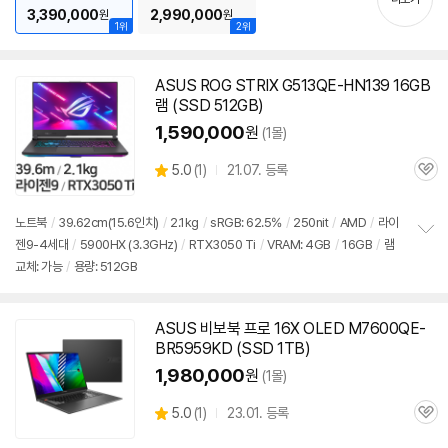
3,390,000
2,990,000
원
원
1위
2위
ASUS ROG STRIX G513QE-HN139 16GB
램 (SSD 512GB)
1,590,000
원
(1몰)
상
5.0
(
1)
21.07. 등록
관
별
품
심
점
리
노트북
/
39.62cm(15.6인치)
/
2.1kg
/
sRGB: 62.5%
/
250nit
/
AMD
/
라이
뷰
젠9-4세대
/
5900
HX (3.3GHz)
/
RTX3050 Ti
/
VRAM: 4GB
/
16GB
/
램
정
교체: 가능
/
용량: 512GB
보
펼
치
기
ASUS 비보북 프로 16X OLED M7600QE-
BR5959KD (SSD 1TB)
1,980,000
원
(1몰)
상
5.0
(
1)
23.01. 등록
관
별
품
심
점