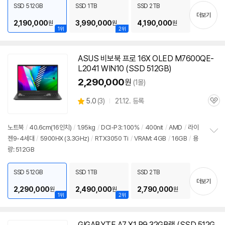
치
SSD 512GB
SSD 1TB
SSD 2TB
기
더보기
2,190,000
3,990,000
4,190,000
원
원
원
1위
2위
ASUS 비보북 프로 16X OLED M7600QE-
L2041 WIN10 (SSD 512GB)
2,290,000
원
(1몰)
상
5.0
(
3)
21.12. 등록
관
별
품
심
점
리
노트북
/
40.6cm(16인치)
/
1.95kg
/
DCI-P3: 100%
/
400nit
/
AMD
/
라이
뷰
젠9-4세대
/
5900
HX (3.3GHz)
/
RTX3050 Ti
/
VRAM: 4GB
/
16GB
/
용
정
량: 512GB
보
펼
치
SSD 512GB
SSD 1TB
SSD 2TB
기
더보기
2,290,000
2,490,000
2,790,000
원
원
원
1위
2위
GIGABYTE A7 X1 R9 32GB램 (SSD 512G