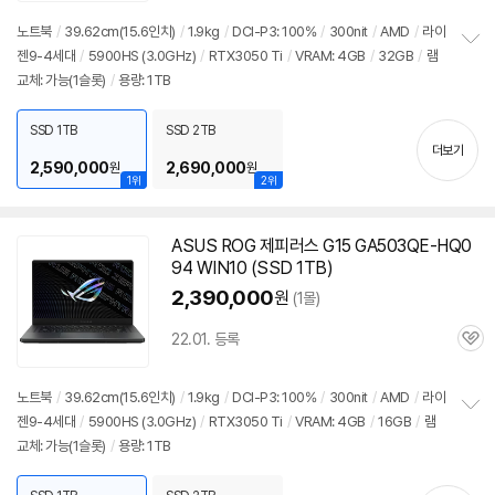
심
노트북
/
39.62cm(15.6인치)
/
1.9kg
/
DCI-P3: 100%
/
300nit
/
AMD
/
라이
젠9-4세대
/
5900
HS (3.0GHz)
/
RTX3050 Ti
/
VRAM: 4GB
/
32GB
/
램
정
교체: 가능(1슬롯)
/
용량: 1TB
보
펼
치
SSD 1TB
SSD 2TB
기
더보기
2,590,000
2,690,000
원
원
1위
2위
ASUS ROG 제피러스 G15 GA503QE-HQ0
94 WIN10 (SSD 1TB)
2,390,000
원
(1몰)
22.01. 등록
관
심
노트북
/
39.62cm(15.6인치)
/
1.9kg
/
DCI-P3: 100%
/
300nit
/
AMD
/
라이
젠9-4세대
/
5900
HS (3.0GHz)
/
RTX3050 Ti
/
VRAM: 4GB
/
16GB
/
램
정
교체: 가능(1슬롯)
/
용량: 1TB
보
펼
치