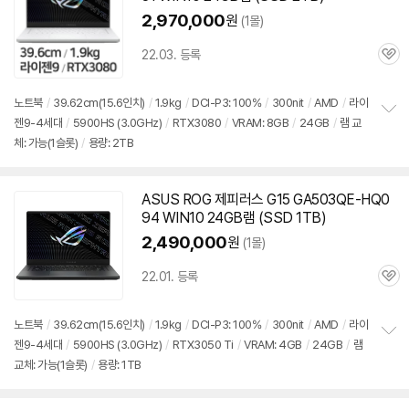
2,970,000
원
(1몰)
22.03. 등록
관
심
노트북
/
39.62cm(15.6인치)
/
1.9kg
/
DCI-P3: 100%
/
300nit
/
AMD
/
라이
젠9-4세대
/
5900
HS (3.0GHz)
/
RTX3080
/
VRAM: 8GB
/
24GB
/
램 교
정
체: 가능(1슬롯)
/
용량: 2TB
보
펼
치
기
ASUS ROG 제피러스 G15 GA503QE-HQ0
94 WIN10 24GB램 (SSD 1TB)
2,490,000
원
(1몰)
22.01. 등록
관
심
노트북
/
39.62cm(15.6인치)
/
1.9kg
/
DCI-P3: 100%
/
300nit
/
AMD
/
라이
젠9-4세대
/
5900
HS (3.0GHz)
/
RTX3050 Ti
/
VRAM: 4GB
/
24GB
/
램
정
교체: 가능(1슬롯)
/
용량: 1TB
보
펼
치