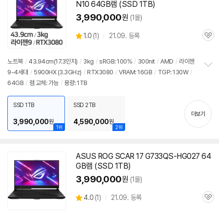
N10 64GB램 (SSD 1TB)
3,990,000
원
(1몰)
상
1.0
(
1)
21.09. 등록
관
별
품
심
점
리
노트북
/
43.94cm(17.3인치)
/
3kg
/
sRGB: 100%
/
300nit
/
AMD
/
라이젠
뷰
9-4세대
/
5900
HX (3.3GHz)
/
RTX3080
/
VRAM: 16GB
/
TGP: 130W
/
정
64GB
/
램 교체: 가능
/
용량: 1TB
보
펼
치
SSD 1TB
SSD 2TB
기
더보기
3,990,000
4,590,000
원
원
1위
2위
ASUS ROG SCAR 17 G733QS-HG027 64
GB램 (SSD 1TB)
3,990,000
원
(1몰)
상
4.0
(
1)
21.09. 등록
관
별
품
심
점
리