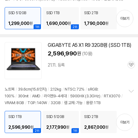
정
보
펼
SSD 512GB
SSD 1TB
SSD 2TB
치
더보기
기
1,299,000
1,690,000
1,790,000
원
원
원
1위
2위
GIGABYTE A5 X1 R9 32GB램 (SSD 1TB)
2,596,990
원
(10몰)
21.11. 등록
관
심
노트북
/
39.6cm(15.6인치)
/
2.12kg
/
NTSC: 72%
/
sRGB:
100%
/
300nit
/
AMD
/
라이젠9-4세대
/
5900
HX (3.3GHz)
/
RTX3070
/
정
VRAM: 8GB
/
TGP: 140W
/
32GB
/
램 교체: 가능
/
용량: 1TB
보
펼
치
SSD 1TB
SSD 512GB
SSD 2TB
기
더보기
2,596,990
2,177,990
2,867,000
원
원
원
2위
1위