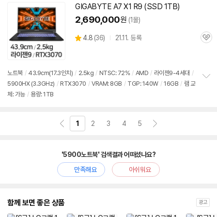
기
GIGABYTE A7 X1 R9 (SSD 1TB)
2,690,000
원
(1몰)
상
4.8
(
36)
21.11. 등록
관
별
품
심
점
리
뷰
노트북
/
43.9cm(17.3인치)
/
2.5kg
/
NTSC: 72%
/
AMD
/
라이젠9-4세대
/
5900
HX (3.3GHz)
/
RTX3070
/
VRAM: 8GB
/
TGP: 140W
/
16GB
/
램 교
정
체: 가능
/
용량: 1TB
보
펼
치
기
1
2
3
4
5
'5900노트북' 검색결과 어떠셨나요?
만족해요
아쉬워요
함께 보면 좋은 상품
광고