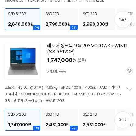
VRAM: 8GB
/
TGP: 140W
/
64GB
/
램 교체: 가능
/
용량: 512GB
보
펼
치
SSD 512GB
SSD 1TB
SSD 2TB
SSD 1TB +
기
B
더보기
2,640,000
2,790,000
2,990,000
2,990,
원
원
원
1위
2위
레노버 씽크북 16p 20YM000WKR WIN11
(SSD 512GB)
1,747,000
원
(2몰)
24.01. 등록
관
심
노트북
/
40.6cm(16인치)
/
1.99kg
/
sRGB: 100%
/
400nit
/
AMD
/
라이젠
9-4세대
/
5900
HX (3.3GHz)
/
RTX3060
/
VRAM: 6GB
/
TGP: 75W
/
32
정
GB
/
램 교체: 가능(1슬롯)
/
용량: 512GB
보
펼
치
SSD 512GB
SSD 1TB
SSD 2TB
SSD 4TB
기
더보기
1,747,000
2,481,000
2,581,000
2,781,0
원
원
원
1위
2위