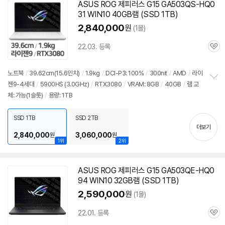
ASUS ROG 제피러스 G15 GA503QS-HQ0
31 WIN10 40GB램 (SSD 1TB)
2,840,000
원
(1몰)
22.03. 등록
관
심
노트북
/
39.62cm(15.6인치)
/
1.9kg
/
DCI-P3: 100%
/
300nit
/
AMD
/
라이
젠9-4세대
/
5900
HS (3.0GHz)
/
RTX3080
/
VRAM: 8GB
/
40GB
/
램 교
정
체: 가능(1슬롯)
/
용량: 1TB
보
펼
치
SSD 1TB
SSD 2TB
기
더보기
2,840,000
3,060,000
원
원
1위
2위
ASUS ROG 제피러스 G15 GA503QE-HQ0
94 WIN10 32GB램 (SSD 1TB)
2,590,000
원
(1몰)
22.01. 등록
관