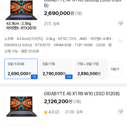
B)
2,690,000
원
(1몰)
21.11. 등록
관
심
노트북
/
43.9cm(17.3인치)
/
2.5kg
/
NTSC: 72%
/
AMD
/
라이젠9-4세대
/
5900
HX (3.3GHz)
/
RTX3070
/
VRAM: 8GB
/
TGP: 140W
/
32GB
/
램
정
교체: 가능
/
용량: 512GB
보
펼
치
SSD 512GB
SSD 1TB
1TB + SSD 1TB
기
더보기
2,690,000
2,790,000
2,890,000
원
원
원
1위
2위
GIGABYTE A5 X1 R9 W10 (SSD 512GB)
2,126,200
원
(3몰)
상
4.0
(
2)
21.09. 등록
관
별
품
심
점
리