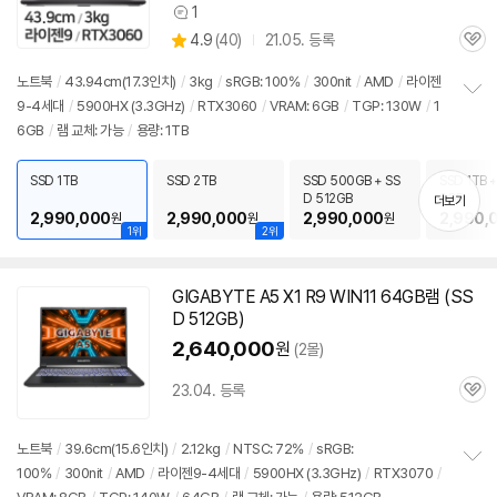
1
상
상
4.9
(
40)
21.05. 등록
품
관
별
의
품
심
점
견
노트북
/
43.94cm(17.3인치)
/
3kg
/
sRGB: 100%
/
300nit
/
AMD
/
라이젠
리
9-4세대
/
5900
HX (3.3GHz)
/
RTX3060
/
VRAM: 6GB
/
TGP: 130W
/
1
정
뷰
6GB
/
램 교체: 가능
/
용량: 1TB
보
펼
치
SSD 1TB
SSD 2TB
SSD 500GB + SS
SSD 1TB +
기
D 512GB
2GB
더보기
2,990,000
2,990,000
2,990,000
2,990,
원
원
원
1위
2위
GIGABYTE A5 X1 R9 WIN11 64GB램 (SS
D 512GB)
2,640,000
원
(2몰)
23.04. 등록
관
심
노트북
/
39.6cm(15.6인치)
/
2.12kg
/
NTSC: 72%
/
sRGB:
100%
/
300nit
/
AMD
/
라이젠9-4세대
/
5900
HX (3.3GHz)
/
RTX3070
/
정