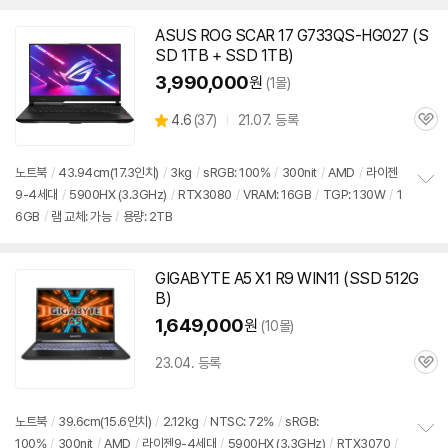
ASUS ROG SCAR 17 G733QS-HG027 (S
SD 1TB + SSD 1TB)
3,990,000
원
(1몰)
상
4.6
(
37)
21.07. 등록
관
별
품
심
점
리
노트북
/
43.94cm(17.3인치)
/
3kg
/
sRGB: 100%
/
300nit
/
AMD
/
라이젠
뷰
9-4세대
/
5900
HX (3.3GHz)
/
RTX3080
/
VRAM: 16GB
/
TGP: 130W
/
1
정
6GB
/
램 교체: 가능
/
용량: 2TB
보
펼
치
기
GIGABYTE A5 X1 R9 WIN11 (SSD 512G
B)
1,649,000
원
(10몰)
23.04. 등록
관
심
노트북
/
39.6cm(15.6인치)
/
2.12kg
/
NTSC: 72%
/
sRGB:
100%
/
300nit
/
AMD
/
라이젠9-4세대
/
5900
HX (3.3GHz)
/
RTX3070
/