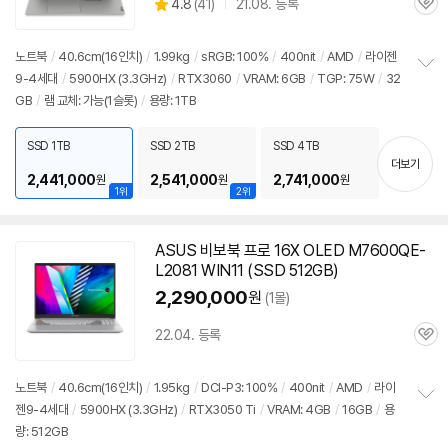
상
4.8
(
41)
21.08. 등록
관
별
품
심
점
리
노트북
/
40.6cm(16인치)
/
1.99kg
/
sRGB: 100%
/
400nit
/
AMD
/
라이젠
뷰
9-4세대
/
5900
HX (3.3GHz)
/
RTX3060
/
VRAM: 6GB
/
TGP: 75W
/
32
정
GB
/
램 교체: 가능(1슬롯)
/
용량: 1TB
보
펼
치
SSD 1TB
SSD 2TB
SSD 4TB
기
더보기
2,441,000
2,541,000
2,741,000
원
원
원
1위
2위
ASUS 비보북 프로 16X OLED M7600QE-
L2081 WIN11 (SSD 512GB)
2,290,000
원
(1몰)
22.04. 등록
관
심
노트북
/
40.6cm(16인치)
/
1.95kg
/
DCI-P3: 100%
/
400nit
/
AMD
/
라이
젠9-4세대
/
5900
HX (3.3GHz)
/
RTX3050 Ti
/
VRAM: 4GB
/
16GB
/
용
정
량: 512GB
보