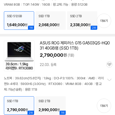
정
VRAM: 8GB
/
TGP: 140W
/
16GB
/
램 교체: 가능
/
용량: 512GB
보
펼
치
SSD 512GB
SSD 1TB
SSD 2TB
기
더보기
1,649,000
2,068,000
2,338,000
원
원
원
1위
2위
ASUS ROG 제피러스 G15 GA503QS-HQ0
31 40GB램 (SSD 1TB)
2,790,000
원
(1몰)
22.03. 등록
관
심
노트북
/
39.62cm(15.6인치)
/
1.9kg
/
DCI-P3: 100%
/
300nit
/
AMD
/
라이
젠9-4세대
/
5900
HS (3.0GHz)
/
RTX3080
/
VRAM: 8GB
/
40GB
/
램 교
정
체: 가능(1슬롯)
/
용량: 1TB
보
펼
치
SSD 1TB
SSD 2TB
기
더보기
2,790,000
2,990,000
원
원
2위
1위