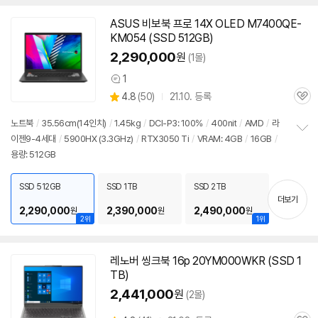
ASUS 비보북 프로 14X OLED M7400QE-
KM054 (SSD 512GB)
2,290,000
원
(1몰)
1
상
상
4.8
(
50)
21.10. 등록
품
관
별
의
품
심
점
견
노트북
/
35.56cm(14인치)
/
1.45kg
/
DCI-P3: 100%
/
400nit
/
AMD
/
라
리
이젠9-4세대
/
5900
HX (3.3GHz)
/
RTX3050 Ti
/
VRAM: 4GB
/
16GB
/
정
뷰
용량: 512GB
보
펼
치
SSD 512GB
SSD 1TB
SSD 2TB
기
더보기
2,290,000
2,390,000
2,490,000
원
원
원
2위
1위
레노버 씽크북 16p 20YM000WKR (SSD 1
TB)
2,441,000
원
(2몰)