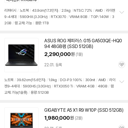
품
심
점
리
리퍼비시
/
노트북
/
43.9cm(17.3인치)
/
2.5kg
/
NTSC: 72%
/
AMD
/
라이젠
뷰
9-4세대
/
5900
HX (3.3GHz)
/
RTX3070
/
VRAM: 8GB
/
TGP: 140W
/
3
정
2GB
/
램 교체: 가능
/
용량: 1TB
보
펼
치
기
ASUS ROG 제피러스 G15 GA503QE-HQ0
94 48GB램 (SSD 512GB)
2,290,000
원
(1몰)
22.01. 등록
관
심
노트북
/
39.62cm(15.6인치)
/
1.9kg
/
DCI-P3: 100%
/
300nit
/
AMD
/
라이
젠9-4세대
/
5900
HS (3.0GHz)
/
RTX3050 Ti
/
VRAM: 4GB
/
48GB
/
램
정
교체: 가능(1슬롯)
/
용량: 512GB
보
펼
치
기
GIGABYTE A5 X1 R9 W10P (SSD 512GB)
1,980,000
원
(2몰)