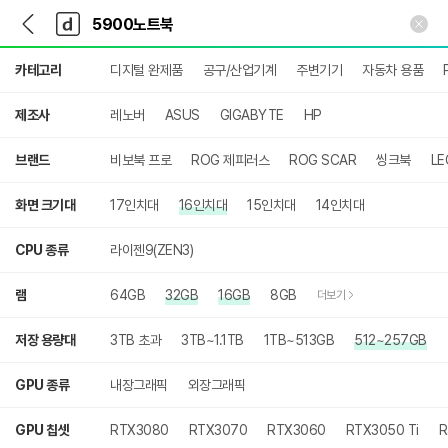
뒤
다
본문 바로가기
다
로
나
나
가
와
와
상
기
메
카테고리
디지털 완제품
공구/산업기계
주변기기
자동차 용품
세
인
검
색
제조사
레노버
ASUS
GIGABYTE
HP
브랜드
비보북 프로
ROG 제피러스
ROG SCAR
씽크북
LE
화면 크기대
17인치대
16인치대
15인치대
14인치대
CPU 종류
라이젠9(ZEN3)
램
64GB
32GB
16GB
8GB
더보기
저장 용량대
3TB 초과
3TB~1.1TB
1TB~513GB
512~257GB
GPU 종류
내장그래픽
외장그래픽
GPU 칩셋
RTX3080
RTX3070
RTX3060
RTX3050 Ti
R