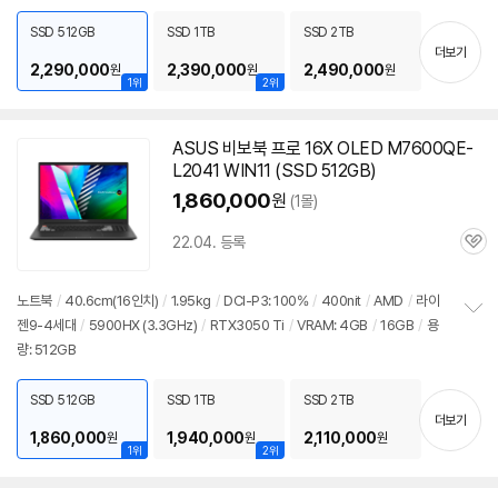
펼
치
SSD 512GB
SSD 1TB
SSD 2TB
기
더보기
2,290,000
2,390,000
2,490,000
원
원
원
1위
2위
ASUS 비보북 프로 16X OLED M7600QE-
L2041 WIN11 (SSD 512GB)
1,860,000
원
(1몰)
22.04. 등록
관
심
노트북
/
40.6cm(16인치)
/
1.95kg
/
DCI-P3: 100%
/
400nit
/
AMD
/
라이
젠9-4세대
/
5900
HX (3.3GHz)
/
RTX3050 Ti
/
VRAM: 4GB
/
16GB
/
용
정
량: 512GB
보
펼
치
SSD 512GB
SSD 1TB
SSD 2TB
기
더보기
1,860,000
1,940,000
2,110,000
원
원
원
1위
2위