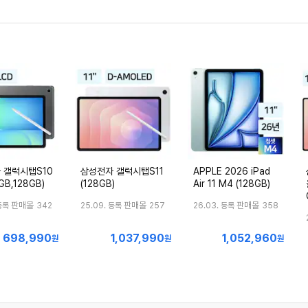
 갤럭시탭S10
삼성전자 갤럭시탭S11
APPLE 2026 iPad
GB,128GB)
(128GB)
Air 11 M4 (128GB)
판매몰
판매몰
판매몰
등록
342
25.09. 등록
257
26.03. 등록
358
698,990
1,037,990
1,052,960
최
최
최
원
원
원
저
저
저
가
가
가