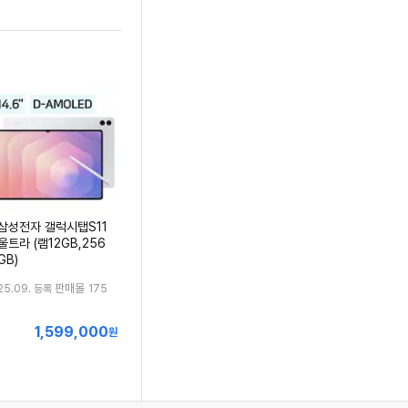
삼성전자 갤럭시탭S11
울트라 (램12GB,256
GB)
판매몰
25.09. 등록
175
1,599,000
최
원
저
가