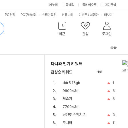
에누리
몰테일
플레이오토
메이크샵
PC견적
PC구매상담
쇼핑기획전
커뮤니티
이벤트
/
체험단
더보기
최근
관심
로그인
공유
관
련
다나와 인기 키워드
컨
텐
급상승 키워드
1
/8
츠
ddr5 16gb
1
9800x3d
6
제습기
6
7700x3d
닌텐도 스위치 2
3
모니터
11