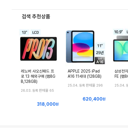
검색 추천상품
레노버 샤오신패드 프
APPLE 2025 iPad
삼성전자
로 13 해외구매 (램8G
A16 11세대 (128GB)
FE (램8
B,128GB)
판매몰
25.04. 등록
296
25.04. 
판매몰
26.03. 등록
65
620,400
최
원
318,000
최
원
저
저
가
가