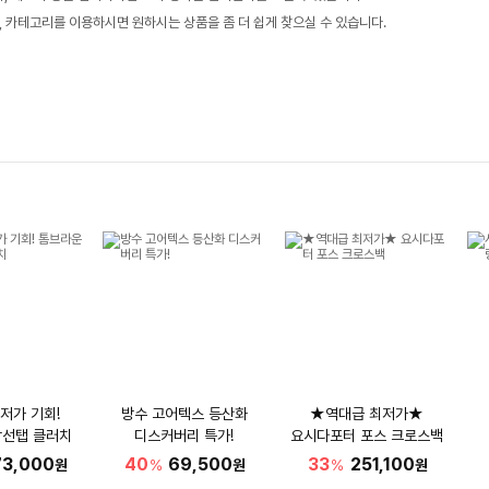
, 카테고리를 이용하시면 원하시는 상품을 좀 더 쉽게 찾으실 수 있습니다.
저가 기회!
방수 고어텍스 등산화
★역대급 최저가★
삼선탭 클러치
디스커버리 특가!
요시다포터 포스 크로스백
73,000
40
69,500
33
251,100
원
%
원
%
원