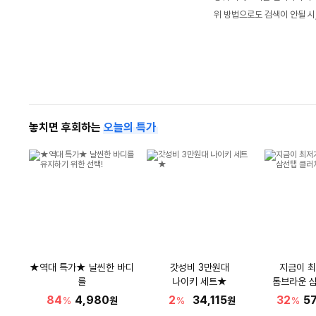
위 방법으로도 검색이 안될 시
놓치면 후회하는
오늘의 특가
★역대 특가★ 날씬한 바디
갓성비 3만원대
지금이 최
를
나이키 세트★
톰브라운 
유지하기 위한 선택!
84
4,980
2
34,115
32
5
%
원
%
원
%