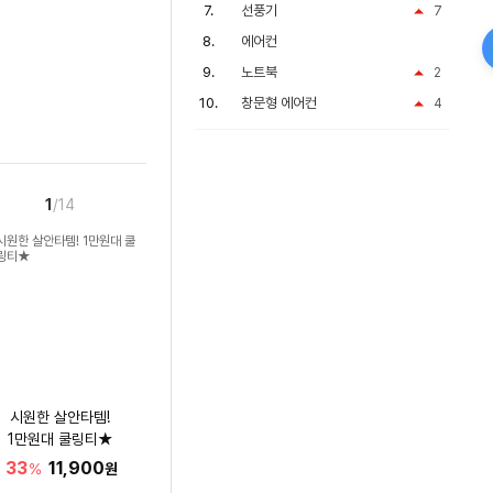
선풍기
7
에어컨
노트북
2
창문형 에어컨
4
1
/14
시원한 살안타템!
1만원대 쿨링티★
33
11,900
%
원