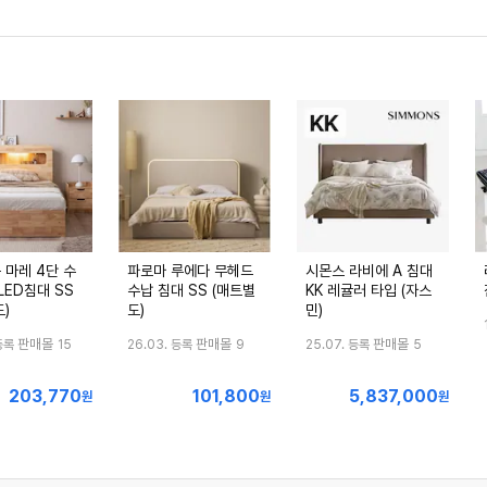
 마레 4단 수
파로마 루에다 무헤드
시몬스 라비에 A 침대
LED침대 SS
수납 침대 SS (매트별
KK 레귤러 타입 (자스
)
도)
민)
판매몰
판매몰
판매몰
등록
15
26.03. 등록
9
25.07. 등록
5
203,770
101,800
5,837,000
최
최
최
원
원
원
저
저
저
가
가
가