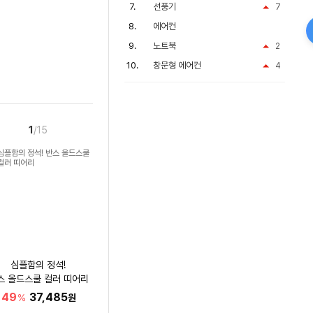
선풍기
7
에어컨
노트북
2
창문형 에어컨
4
1
/15
심플함의 정석!
스 올드스쿨 컬러 띠어리
49
37,485
%
원