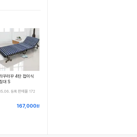
라꾸라꾸 4탄 접이식
침대 S
판매몰
15.06. 등록
172
167,000
최
원
저
가