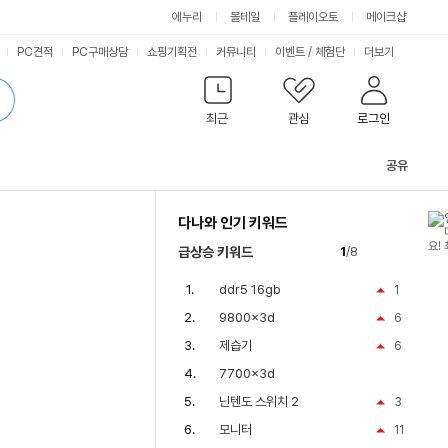
에누리
몰테일
플레이오토
메이크샵
PC견적
PC구매상담
쇼핑기획전
커뮤니티
이벤트
/
체험단
더보기
최근
관심
로그인
공유
관
련
다나와 인기 키워드
컨
텐
급상승 키워드
1
/8
츠
ddr5 16gb
1
9800x3d
6
제습기
6
7700x3d
닌텐도 스위치 2
3
모니터
11