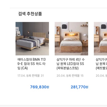
검색 추천상품
에이스침대 BMA 113
삼익가구 마레 4단 수
삼익가구
9-E 침대 SS 하드 타
납 원목 LED침대 SS
납 원목 
입 (CA)
(파워본넬스프링)
(매트별도
판매몰
판매몰
17.04. 등록
31
20.04. 등록
15
20.04. 
769,830
281,770
최
최
원
원
저
저
가
가