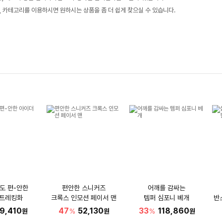
, 카테고리를 이용하시면 원하시는 상품을 좀 더 쉽게 찾으실 수 있습니다.
도 편-안한
편안한 스니커즈
어깨를 감싸는
 트레킹화
크록스 인모션 페이서 맨
템퍼 심포니 베개
반
9,410
47
52,130
33
118,860
원
%
원
%
원