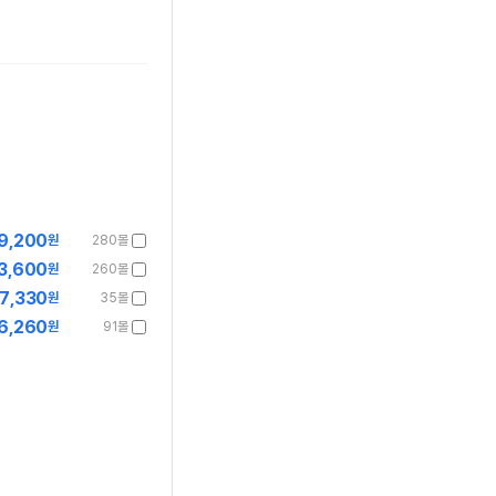
9,200
원
280몰
3,600
원
260몰
57,330
원
35몰
6,260
원
91몰