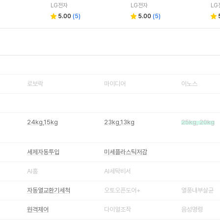
LG전자
LG전자
LG
5.00
(
5
)
5.00
(
5
)
로보락
마이디어
이노스
24kg,15kg
23kg,13kg
25kg, 20kg
세제자동투입
미세플라스틱저감
AI홈
AI세탁비서
자동열교환기세척
오토오픈도어+
열풍내부살균
원격제어
다이얼조작
음성명령