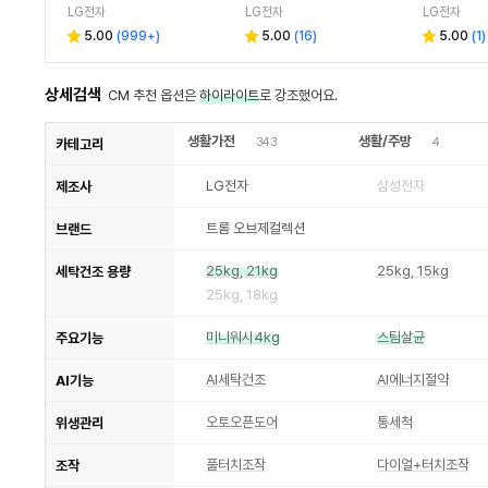
LG전자
LG전자
LG전자
5.00
(
999+
)
5.00
(
16
)
5.00
(
1
)
상세검색
CM 추천 옵션은
하이라이트
로 강조했어요.
생활가전
생활/주방
343
4
카테고리
LG전자
삼성전자
제조사
트롬 오브제컬렉션
브랜드
25kg, 21kg
25kg, 15kg
세탁건조 용량
25kg, 18kg
미니워시4kg
스팀살균
주요기능
AI세탁건조
AI에너지절약
AI기능
오토오픈도어
통세척
위생관리
풀터치조작
다이얼+터치조작
조작