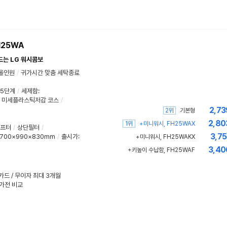
H25WA
드는 LG 워시콤보
올인원
/
귀가시간 맞춤 세탁종료
5단계
/
세제함:
미세플라스틱저감 코스
/
2,73
2위
기본형
2,80
1위
+미니워시, FH25WAX
프터
/
상단필터
/
3,7
700×990×830mm
/
출시가:
+미니워시, FH25WAKX
3,40
+키높이 수납함, FH25WAF
성카드 / 무이자 최대 3개월
수가전 비교