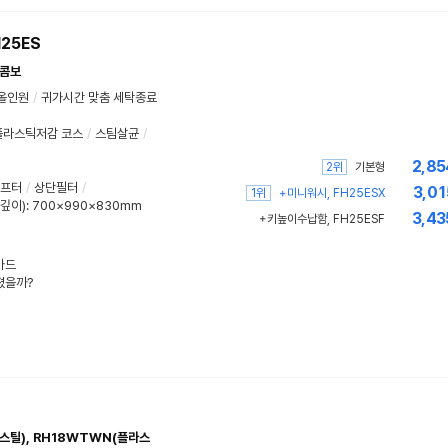
25ES
시콤보
올인원
/
귀가시간 맞춤 세탁종료
플라스틱저감 코스
/
스팀살균
/
2,85
2위
기본형
프터
/
상단필터
/
3,01
1위
+미니워시, FH25ESX
깊이)
:
700×990×830mm
3,43
+키높이수납함, FH25ESF
카드
졌을까?
스틸), RH18WTWN(플라스