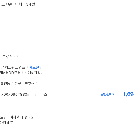
성카드 / 무이자 최대 3개월
S
한 트루스팀
/
은 히트펌프 건조
/
6
모션
/
인버터DD모터
/
콘덴서관리:
앱연동
/
다운로드코스
/
1,69
 700x990x830mm
/
글라스
일반판매처
카드 / 무이자 최대 3개월
수가전 비교