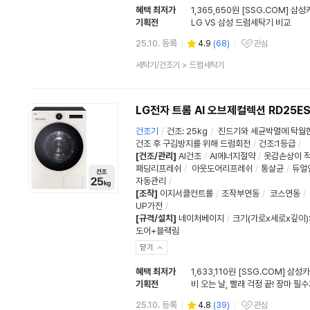
혜택 최저가
1,365,650원 [SSG.COM] 삼
기획전
LG VS 삼성 드럼세탁기 비교
25.10. 등록
4.9
(
68
)
관심
관심상품
상
세탁기/건조기
>
드럼세탁기
품
분
류
LG전자 트롬 AI 오브제컬렉션 RD25E
건조기
/
건조
:
25kg
/
진드기와 세균박멸에 탁월
건조 후 구김방지를 위해 드럼회전
/
건조:1등급
/
[건조/관리]
AI건조
/
AI에너지절약
/
옷감손상이 적
패딩리프레쉬
/
아웃도어리프레쉬
/
통살균
/
듀얼
자동관리
/
[조작]
이지서클컨트롤
/
조작부연동
/
코스연동
/
UP가전
/
[규격/설치]
네이처베이지
/
크기(가로x세로x깊이):
도어+블랙림
닫기
혜택 최저가
1,633,110원 [SSG.COM] 삼성
기획전
비 오는 날, 빨래 걱정 끝! 장마 필
25.10. 등록
4.8
(
39
)
관심