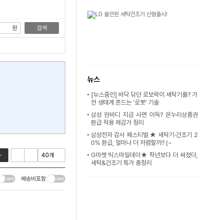
원
검색
뉴스
[뉴스줌인] 바닥 닦던 로보락이 세탁기를? 가
전 생태계 흔드는 '로봇' 기술
삼성 원바디 지금 사면 이득? 온누리상품권
환급 적용 체감가 정리
삼성전자 감사 페스티벌 ★ 세탁기·건조기 2
0% 환급, 얼마나 더 저렴할까? (~
G마켓 빅스마일데이★ 작년보다 더 싸졌다,
세탁&건조기 특가 총정리
배송비포함