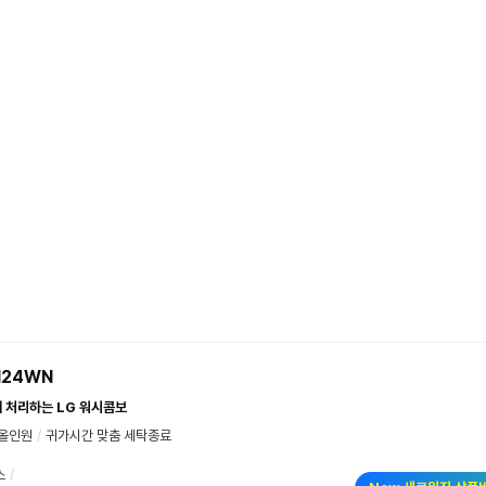
H24WN
에 처리하는 LG 워시콤보
올인원
/
귀가시간 맞춤 세탁종료
스
/