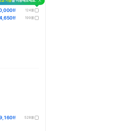
비교 기능
을 이용해보세요.
0,000
원
124몰
4,650
원
199몰
9,160
원
528몰