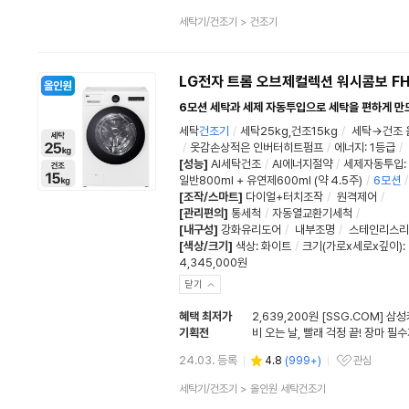
관심상품
상
세탁기/건조기
>
건조기
품
분
류
LG전자 트롬 오브제컬렉션 워시콤보 F
6모션 세탁과 세제 자동투입으로 세탁을 편하게 만
세탁
건조기
/
세탁25kg,건조15kg
/
세탁→건조 
/
옷감손상적은 인버터히트펌프
/
에너지: 1등급
/
[성능]
AI세탁건조
/
AI에너지절약
/
세제자동투입
:
일반800ml + 유연제600ml (약 4.5주)
/
6
모션
/
[조작/스마트]
다이얼+터치조작
/
원격제어
/
[관리편의]
통세척
/
자동열교환기세척
/
[내구성]
강화유리도어
/
내부조명
/
스테인리스리
[색상/크기]
색상
:
화이트
/
크기(가로x세로x깊이)
:
4,345,000원
닫기
혜택 최저가
2,639,200원 [SSG.COM] 삼
기획전
비 오는 날, 빨래 걱정 끝! 장마 필
24.03. 등록
4.8
(
999+
)
관심
관심상품
상
세탁기/건조기
>
올인원 세탁건조기
품