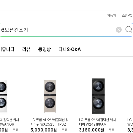
오토오픈도어+
25kg, 20kg
25kg, 18kg
열풍내부살균
AI세탁비서
다이얼조작
VS검색
삼성전자
마이디어
음성명령
개 담김
로보락
이노스
삭제
검색
AI홈
닫기
닫기
자동차
조립PC
커뮤니티
리뷰
동영상
다나와Q&A
브제컬렉션 워시
LG 트롬 AI 오브제컬렉션 워
LG 트롬 오브제컬렉션 워시
LG
0WANQR
시타워 WA2525TTP6Z
타워 W2421KKAM
WD
00
5,090,000
3,160,000
3,
원
무료
원
무료
원
무료