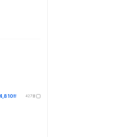
4,810
원
427몰