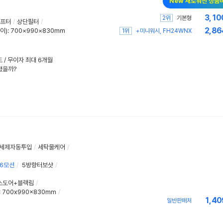
New 새로워진 상품
3,10
2위
기본형
프터
/
상단필터
/
2,86
이)
:
700×990×830mm
1위
+미니워시, FH24WNX
드 / 무이자 최대 6개월
졌을까?
세제자동투입
/
세탁물케어
/
6
모션
/
5방향터보샷
/
스도어+블랙림
/
 700x990x830mm
/
1,40
일반판매처