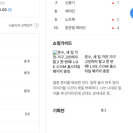
선풍기
7
전자
5.00
(
1
)
에어컨
노트북
2
사용자의 선택은?!
창문형 에어컨
4
쇼핑가이드
혼수, 새 집 가전·가구
3
개
고민하지 말고 한 번
에! LGE.COM 홈스
타일 패키지 총정
5
개
결혼 준비를 해보면 안다. 정작 둘이 마주 앉아
이야기할 시간이 제일 부족하다. 나는 나대로 알
5
개
아볼 게 산더미인데 상대도 상대대로 정..
기획전
1
/3
1
개