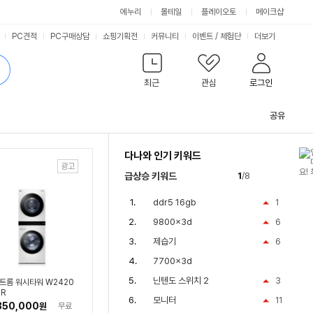
싫어요
좋아요
에누리
몰테일
플레이오토
메이크샵
PC견적
PC구매상담
쇼핑기획전
커뮤니티
이벤트
/
체험단
더보기
최근
관심
로그인
공유
관
련
다나와 인기 키워드
컨
텐
급상승 키워드
1
/8
츠
ddr5 16gb
1
9800x3d
6
제습기
6
7700x3d
닌텐도 스위치 2
3
 트롬 워시타워 W2420
R
모니터
11
350,000
원
무료