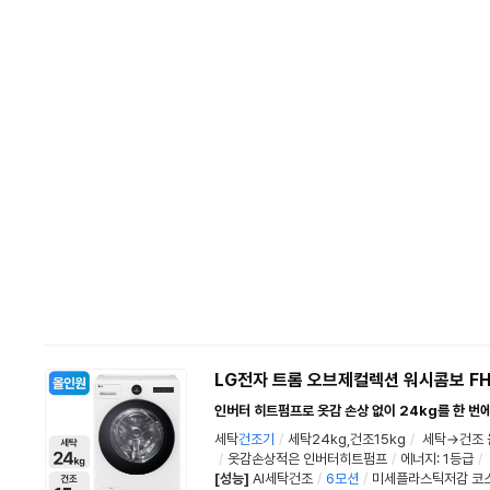
LG전자 트롬 오브제컬렉션 워시콤보 F
인버터 히트펌프로 옷감 손상 없이 24kg를 한 번
세탁
건조기
/
세탁24kg,건조15kg
/
세탁→건조 
/
옷감손상적은 인버터히트펌프
/
에너지: 1등급
/
[성능]
AI세탁건조
/
6
모션
/
미세플라스틱저감 코