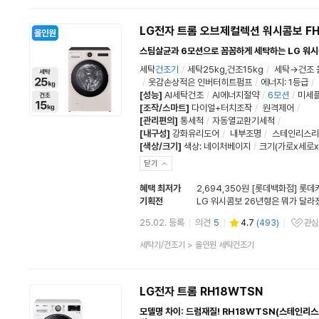
분
류
LG전자 트롬 오브제컬렉션 워시콤보 FH
스팀살균과 6모션으로 꼼꼼하게 세탁하는 LG 워
세탁
건조기
/
세탁25kg,건조15kg
/
세탁→건조 
/
옷감손상적은 인버터히트펌프
/
에너지: 1등급
/
[성능]
AI세탁건조
/
AI에너지절약
/
6
모션
/
미세
[조작/스마트]
다이얼+터치조작
/
원격제어
/
[관리편의]
통세척
/
자동열교환기세척
/
[내구성]
강화유리도어
/
내부조명
/
스테인리스리
[색상/크기]
색상
:
네이처베이지
/
크기(가로x세로x
닫기
혜택 최저가
2,694,350원 [롯데백화점] 롯데
기획전
LG 워시콤보 26년형은 뭐가 달라
25.02. 등록
의견
5
4.7
(
493
)
관심
관심상품
상
세탁기/건조기
>
올인원 세탁건조기
품
분
류
LG전자 트롬 RH18WTSN
모델명 차이: 드럼재질! RH18WTSN(스테인리스