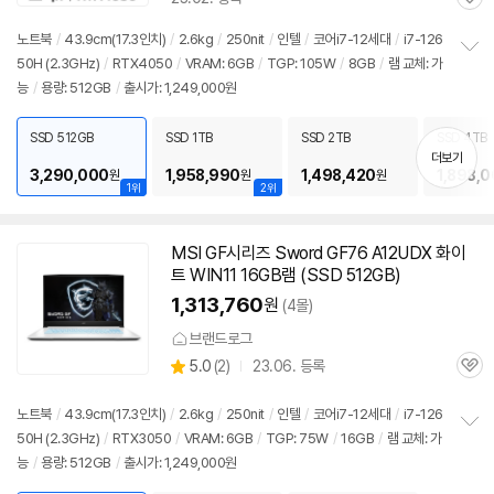
관
심
노트북
/
43.9cm(17.3인치)
/
2.6kg
/
250nit
/
인텔
/
코어i7-12세대
/
i7-126
50H (2.3GHz)
/
RTX4050
/
VRAM: 6GB
/
TGP: 105W
/
8GB
/
램 교체: 가
정
능
/
용량: 512GB
/
출시가: 1,249,000원
보
펼
치
SSD 512GB
SSD 1TB
SSD 2TB
SSD 4TB
기
더보기
3,290,000
1,958,990
1,498,420
1,898,
원
원
원
1위
2위
MSI GF시리즈 Sword GF76 A12UDX 화이
트 WIN11 16GB램 (SSD 512GB)
1,313,760
원
(4몰)
브랜드로그
상
5.0
(
2)
23.06. 등록
관
별
품
심
점
리
노트북
/
43.9cm(17.3인치)
/
2.6kg
/
250nit
/
인텔
/
코어i7-12세대
/
i7-126
뷰
50H (2.3GHz)
/
RTX3050
/
VRAM: 6GB
/
TGP: 75W
/
16GB
/
램 교체: 가
정
능
/
용량: 512GB
/
출시가: 1,249,000원
보
펼