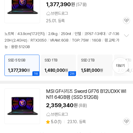
1,377,390
원
(57몰)
브랜드로그
25.01. 등록
관
심
노트북
/
43.9cm(17.3인치)
/
2.6kg
/
250nit
/
인텔
/
코어i7-13세대
/
i7-136
20H (2.4GHz)
/
RTX3050
/
VRAM: 6GB
/
TGP: 75W
/
16GB
/
램 교체: 가
정
능
/
용량: 512GB
보
펼
치
SSD 512GB
SSD 1TB
SSD 2TB
SSD 4TB
기
더보기
1,377,390
1,480,000
1,581,000
2,094,
원
원
원
1위
2위
MSI GF시리즈 Sword GF76 B12UDXK WI
N11 64GB램 (SSD 512GB)
2,359,340
원
(8몰)
브랜드로그
상
5.0
(
1)
23.10. 등록
관
별
품
심
점