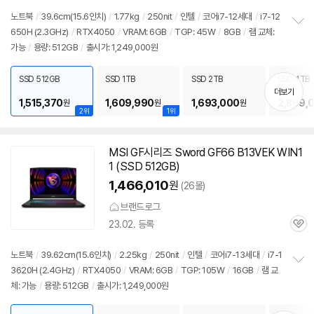
심
노트북
/
39.6cm(15.6인치)
/
1.77kg
/
250nit
/
인텔
/
코어i7-12세대
/
i7-12
650H (2.3GHz)
/
RTX4050
/
VRAM: 6GB
/
TGP: 45W
/
8GB
/
램 교체:
정
가능
/
용량: 512GB
/
출시가: 1,249,000원
보
펼
치
SSD 512GB
SSD 1TB
SSD 2TB
SSD 4TB
기
더보기
1,515,370
1,609,990
1,693,000
2,899,
원
원
원
2위
1위
MSI GF시리즈 Sword GF66 B13VEK WIN1
1 (SSD 512GB)
1,466,010
원
(26몰)
브랜드로그
23.02. 등록
관
심
노트북
/
39.62cm(15.6인치)
/
2.25kg
/
250nit
/
인텔
/
코어i7-13세대
/
i7-1
3620H (2.4GHz)
/
RTX4050
/
VRAM: 6GB
/
TGP: 105W
/
16GB
/
램 교
정
체: 가능
/
용량: 512GB
/
출시가: 1,249,000원
보
펼
치