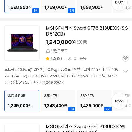
기
더보기
1,698,990
1,769,000
1,898,900
2,471,2
원
원
원
1위
2위
MSI GF시리즈 Sword GF76 B13UDXK (SS
D 512GB)
1,249,000
원
(30몰)
브랜드로그
상
4.9
(
9)
25.01. 등록
관
별
품
심
점
노트북
/
43.9cm(17.3인치)
/
2.6kg
/
250nit
/
인텔
/
코어i7-13세대
/
i7-136
리
20H (2.4GHz)
/
RTX3050
/
VRAM: 6GB
/
TGP: 75W
/
8GB
/
램 교체: 가
정
뷰
능
/
용량: 512GB
/
출시가: 1,249,000원
보
펼
치
SSD 512GB
SSD 1TB
SSD 2TB
SSD 4TB
기
더보기
1,249,000
1,343,430
1,439,000
1,954,
원
원
원
1위
2위
MSI GF시리즈 Sword GF76 B13UDXK WI