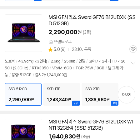
MSI GF시리즈 Sword GF76 B12UDXK (SS
D 512GB)
2,290,000
원
(3몰)
브랜드로그
상
5.0
(
9)
23.10. 등록
관
별
품
심
점
노트북
/
43.9cm(17.3인치)
/
2.6kg
/
250nit
/
인텔
/
코어i7-12세대
/
i7-126
리
50H (2.3GHz)
/
RTX3050
/
VRAM: 6GB
/
TGP: 75W
/
8GB
/
램 교체: 가
정
뷰
능
/
용량: 512GB
/
출시가: 1,249,000원
보
펼
치
SSD 512GB
SSD 1TB
SSD 2TB
기
더보기
2,290,000
1,243,840
1,386,960
원
원
원
2위
1위
MSI GF시리즈 Sword GF76 B12UDXK WI
N11 32GB램 (SSD 512GB)
1,640,830
원
(8몰)