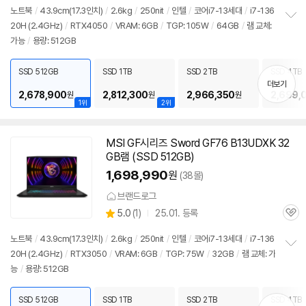
점
리
노트북
/
43.9cm(17.3인치)
/
2.6kg
/
250nit
/
인텔
/
코어i7-13세대
/
i7-136
뷰
20H (2.4GHz)
/
RTX4050
/
VRAM: 6GB
/
TGP: 105W
/
64GB
/
램 교체:
정
가능
/
용량: 512GB
보
펼
치
SSD 512GB
SSD 1TB
SSD 2TB
SSD 4TB
기
더보기
2,678,900
2,812,300
2,966,350
2,699,
원
원
원
1위
2위
MSI GF시리즈 Sword GF76 B13UDXK 32
GB램 (SSD 512GB)
1,698,990
원
(38몰)
브랜드로그
상
5.0
(
1)
25.01. 등록
관
별
품
심
점
노트북
/
43.9cm(17.3인치)
/
2.6kg
/
250nit
/
인텔
/
코어i7-13세대
/
i7-136
리
20H (2.4GHz)
/
RTX3050
/
VRAM: 6GB
/
TGP: 75W
/
32GB
/
램 교체: 가
정
뷰
능
/
용량: 512GB
보
펼
치
SSD 512GB
SSD 1TB
SSD 2TB
SSD 4TB