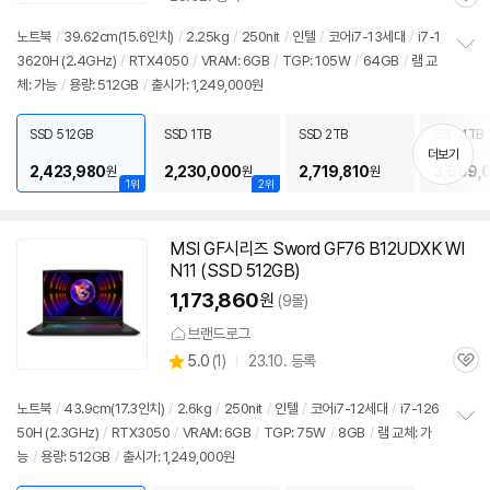
관
심
노트북
/
39.62cm(15.6인치)
/
2.25kg
/
250nit
/
인텔
/
코어i7-13세대
/
i7-1
3620H (2.4GHz)
/
RTX4050
/
VRAM: 6GB
/
TGP: 105W
/
64GB
/
램 교
정
체: 가능
/
용량: 512GB
/
출시가: 1,249,000원
보
펼
치
SSD 512GB
SSD 1TB
SSD 2TB
SSD 4TB
기
더보기
2,423,980
2,230,000
2,719,810
3,699,
원
원
원
1위
2위
MSI GF시리즈 Sword GF76 B12UDXK WI
N11 (SSD 512GB)
1,173,860
원
(9몰)
브랜드로그
상
5.0
(
1)
23.10. 등록
관
별
품
심
점
리
노트북
/
43.9cm(17.3인치)
/
2.6kg
/
250nit
/
인텔
/
코어i7-12세대
/
i7-126
뷰
50H (2.3GHz)
/
RTX3050
/
VRAM: 6GB
/
TGP: 75W
/
8GB
/
램 교체: 가
정
능
/
용량: 512GB
/
출시가: 1,249,000원
보
펼