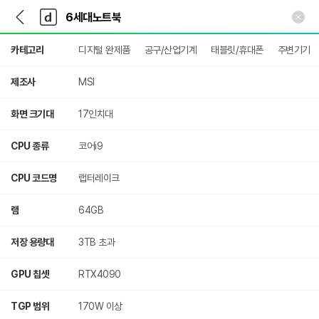
뒤
다
본문 바로가기
다
로
나
나
가
와
와
상
기
메
카테고리
디지털 완제품
공구/산업기계
태블릿/휴대폰
주변기기
세
인
검
색
제조사
MSI
화면 크기대
17인치대
CPU 종류
코어i9
CPU 코드명
랩터레이크
램
64GB
저장 용량대
3TB 초과
GPU 칩셋
RTX4090
TGP 범위
170W 이상