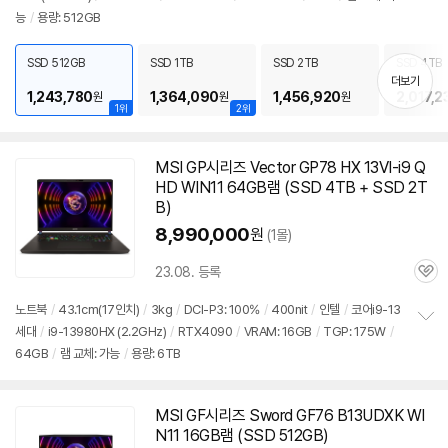
정
능
/
용량: 512GB
보
펼
치
SSD 512GB
SSD 1TB
SSD 2TB
SSD 4TB
기
더보기
1,243,780
1,364,090
1,456,920
2,017,2
원
원
원
1위
2위
MSI GP시리즈 Vector GP78 HX 13VI-i9 Q
HD WIN11 64GB램 (SSD 4TB + SSD 2T
B)
8,990,000
원
(1몰)
23.08. 등록
관
심
노트북
/
43.1cm(17인치)
/
3kg
/
DCI-P3: 100%
/
400nit
/
인텔
/
코어i9-13
세대
/
i9-13980HX (2.2GHz)
/
RTX4090
/
VRAM: 16GB
/
TGP: 175W
/
정
64GB
/
램 교체: 가능
/
용량: 6TB
보
펼
치
기
MSI GF시리즈 Sword GF76 B13UDXK WI
N11 16GB램 (SSD 512GB)