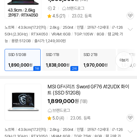
2
브랜드로그
상
상
4.5
(
21)
23.02. 등록
품
관
별
의
품
심
점
견
노트북
/
43.9cm(17.3인치)
/
2.6kg
/
250nit
/
인텔
/
코어i7-12세대
/
i7-126
리
50H (2.3GHz)
/
RTX4050
/
VRAM: 6GB
/
TGP: 105W
/
8GB
/
램 교체: 가
정
뷰
능
/
용량: 512GB
/
출시가: 1,249,000원
보
펼
치
SSD 512GB
SSD 1TB
SSD 2TB
SSD 4TB
기
더보기
1,890,000
1,838,000
1,970,000
1,803,
원
원
원
1위
2위
MSI GF시리즈 Sword GF76 A12UDX 화이
트 (SSD 512GB)
1,899,000
원
(1몰)
브랜드로그
상
5.0
(
4)
23.06. 등록
관
별
품
심
점
노트북
/
43.9cm(17.3인치)
/
2.6kg
/
250nit
/
인텔
/
코어i7-12세대
/
i7-126
리
50H (2.3GHz)
/
RTX3050
/
VRAM: 6GB
/
TGP: 75W
/
8GB
/
램 교체: 가