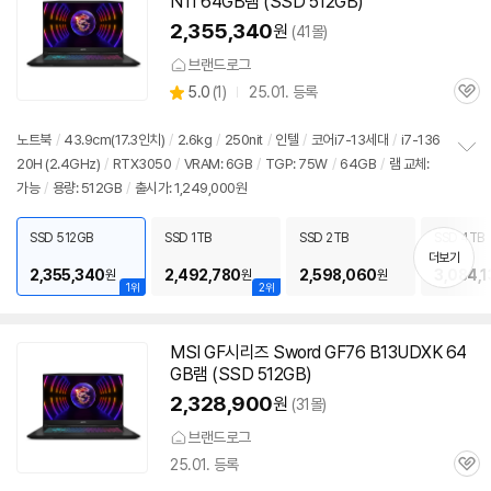
N11 64GB램 (SSD 512GB)
2,355,340
원
(41몰)
브랜드로그
상
5.0
(
1)
25.01. 등록
관
별
품
심
점
리
노트북
/
43.9cm(17.3인치)
/
2.6kg
/
250nit
/
인텔
/
코어i7-13세대
/
i7-136
뷰
20H (2.4GHz)
/
RTX3050
/
VRAM: 6GB
/
TGP: 75W
/
64GB
/
램 교체:
정
가능
/
용량: 512GB
/
출시가: 1,249,000원
보
펼
치
SSD 512GB
SSD 1TB
SSD 2TB
SSD 4TB
기
더보기
2,355,340
2,492,780
2,598,060
3,084,1
원
원
원
1위
2위
MSI GF시리즈 Sword GF76 B13UDXK 64
GB램 (SSD 512GB)
2,328,900
원
(31몰)
브랜드로그
25.01. 등록
관