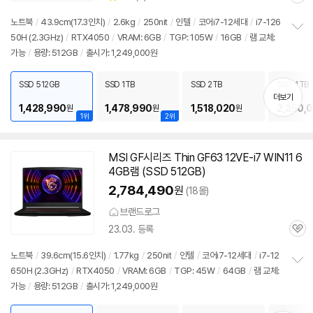
관
별
품
심
점
노트북
/
43.9cm(17.3인치)
/
2.6kg
/
250nit
/
인텔
/
코어i7-12세대
/
i7-126
리
50H (2.3GHz)
/
RTX4050
/
VRAM: 6GB
/
TGP: 105W
/
16GB
/
램 교체:
정
뷰
가능
/
용량: 512GB
/
출시가: 1,249,000원
보
펼
치
SSD 512GB
SSD 1TB
SSD 2TB
SSD 4TB
기
더보기
1,428,990
1,478,990
1,518,020
2,250,
원
원
원
1위
2위
MSI GF시리즈 Thin GF63 12VE-i7 WIN11 6
4GB램 (SSD 512GB)
2,784,490
원
(18몰)
브랜드로그
23.03. 등록
관
심
노트북
/
39.6cm(15.6인치)
/
1.77kg
/
250nit
/
인텔
/
코어i7-12세대
/
i7-12
650H (2.3GHz)
/
RTX4050
/
VRAM: 6GB
/
TGP: 45W
/
64GB
/
램 교체:
정
가능
/
용량: 512GB
/
출시가: 1,249,000원
보
펼
치