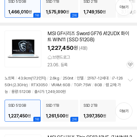
SSD 512GB
SSD 1TB
SSD 2TB
SSD 4TB
기
더보기
1,466,010
1,575,890
1,749,150
3,199,
원
원
원
1위
2위
MSI GF시리즈 Sword GF76 A12UDX 화이
트 WIN11 (SSD 512GB)
1,227,450
원
(4몰)
브랜드로그
23.06. 등록
관
심
노트북
/
43.9cm(17.3인치)
/
2.6kg
/
250nit
/
인텔
/
코어i7-12세대
/
i7-126
50H (2.3GHz)
/
RTX3050
/
VRAM: 6GB
/
TGP: 75W
/
8GB
/
램 교체: 가
정
능
/
용량: 512GB
/
출시가: 1,249,000원
보
펼
치
SSD 512GB
SSD 1TB
SSD 2TB
기
더보기
1,227,450
1,261,500
1,397,350
원
원
원
1위
2위