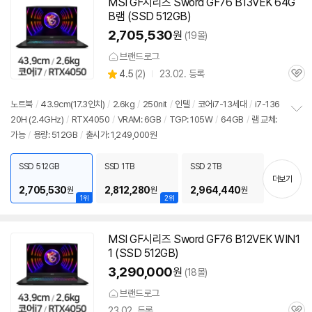
MSI GF시리즈 Sword GF76 B13VEK 64G
B램 (SSD 512GB)
2,705,530
원
(19몰)
브랜드로그
상
4.5
(
2)
23.02. 등록
관
별
품
심
점
리
노트북
/
43.9cm(17.3인치)
/
2.6kg
/
250nit
/
인텔
/
코어i7-13세대
/
i7-136
뷰
20H (2.4GHz)
/
RTX4050
/
VRAM: 6GB
/
TGP: 105W
/
64GB
/
램 교체:
정
가능
/
용량: 512GB
/
출시가: 1,249,000원
보
펼
치
SSD 512GB
SSD 1TB
SSD 2TB
기
더보기
2,705,530
2,812,280
2,964,440
원
원
원
1위
2위
MSI GF시리즈 Sword GF76 B12VEK WIN1
1 (SSD 512GB)
3,290,000
원
(18몰)
브랜드로그
23.02. 등록