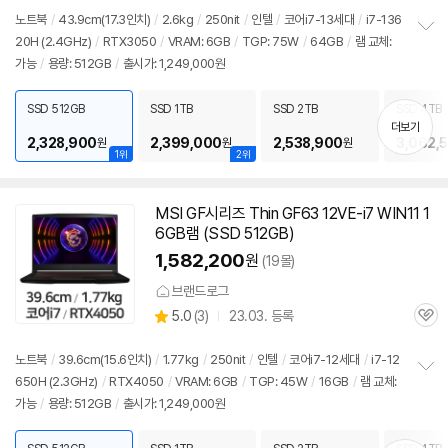
심
노트북
/
43.9cm(17.3인치)
/
2.6kg
/
250nit
/
인텔
/
코어i7-13세대
/
i7-136
20H (2.4GHz)
/
RTX3050
/
VRAM: 6GB
/
TGP: 75W
/
64GB
/
램 교체:
정
가능
/
용량: 512GB
/
출시가: 1,249,000원
보
펼
치
SSD 512GB
SSD 1TB
SSD 2TB
SSD 4TB
기
더보기
2,328,900
2,399,000
2,538,900
3,062,
원
원
원
1위
2위
MSI GF시리즈 Thin GF63 12VE-i7 WIN11 1
6GB램 (SSD 512GB)
1,582,200
원
(19몰)
브랜드로그
상
5.0
(
3)
23.03. 등록
관
별
품
심
점
리
노트북
/
39.6cm(15.6인치)
/
1.77kg
/
250nit
/
인텔
/
코어i7-12세대
/
i7-12
뷰
650H (2.3GHz)
/
RTX4050
/
VRAM: 6GB
/
TGP: 45W
/
16GB
/
램 교체:
정
가능
/
용량: 512GB
/
출시가: 1,249,000원
보
펼
치