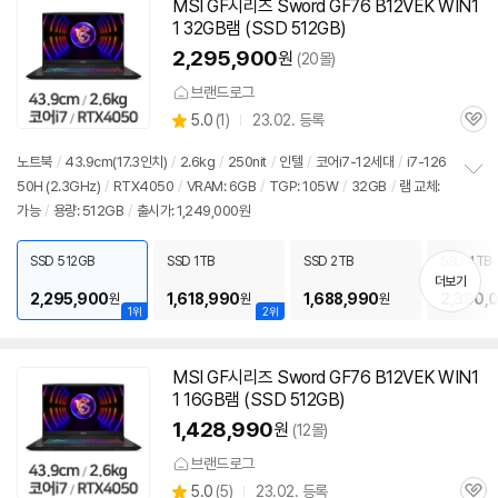
MSI GF시리즈 Sword GF76 B12VEK WIN1
1 32GB램 (SSD 512GB)
2,295,900
원
(20몰)
브랜드로그
상
5.0
(
1)
23.02. 등록
관
별
품
심
점
노트북
/
43.9cm(17.3인치)
/
2.6kg
/
250nit
/
인텔
/
코어i7-12세대
/
i7-126
리
50H (2.3GHz)
/
RTX4050
/
VRAM: 6GB
/
TGP: 105W
/
32GB
/
램 교체:
정
뷰
가능
/
용량: 512GB
/
출시가: 1,249,000원
보
펼
치
SSD 512GB
SSD 1TB
SSD 2TB
SSD 4TB
기
더보기
2,295,900
1,618,990
1,688,990
2,390,
원
원
원
1위
2위
MSI GF시리즈 Sword GF76 B12VEK WIN1
1 16GB램 (SSD 512GB)
1,428,990
원
(12몰)
브랜드로그
상
5.0
(
5)
23.02. 등록