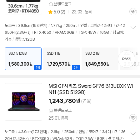
브랜드로그
상
5.0
(
2)
23.03. 등록
관
별
품
심
점
리
노트북
/
39.6cm(15.6인치)
/
1.77kg
/
250nit
/
인텔
/
코어i7-12세대
/
i7-12
뷰
650H (2.3GHz)
/
RTX4050
/
VRAM: 6GB
/
TGP: 45W
/
16GB
/
램 교체:
정
가능
/
용량: 512GB
보
펼
치
SSD 512GB
SSD 1TB
SSD 2TB
SSD 4TB
기
더보기
1,580,300
1,729,570
1,849,550
2,999,
원
원
원
1위
2위
MSI GF시리즈 Sword GF76 B13UDXK WI
N11 (SSD 512GB)
1,243,780
원
(71몰)
브랜드로그
25.01. 등록
관
심
노트북
/
43.9cm(17.3인치)
/
2.6kg
/
250nit
/
인텔
/
코어i7-13세대
/
i7-136
20H (2.4GHz)
/
RTX3050
/
VRAM: 6GB
/
TGP: 75W
/
8GB
/
램 교체: 가