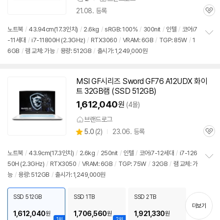
상
21.08. 등록
품
관
의
심
견
노트북
/
43.94cm(17.3인치)
/
2.6kg
/
sRGB: 100%
/
300nit
/
인텔
/
코어i7
-11세대
/
i7-11800H (2.3GHz)
/
RTX3060
/
VRAM: 6GB
/
TGP: 85W
/
1
정
6GB
/
램 교체: 가능
/
용량: 512GB
/
출시가: 1,249,000원
보
펼
치
기
MSI GF시리즈 Sword GF76 A12UDX 화이
트 32GB램 (SSD 512GB)
1,612,040
원
(4몰)
브랜드로그
상
5.0
(
2)
23.06. 등록
관
별
품
심
점
리
노트북
/
43.9cm(17.3인치)
/
2.6kg
/
250nit
/
인텔
/
코어i7-12세대
/
i7-126
뷰
50H (2.3GHz)
/
RTX3050
/
VRAM: 6GB
/
TGP: 75W
/
32GB
/
램 교체: 가
정
능
/
용량: 512GB
/
출시가: 1,249,000원
보
펼
치
SSD 512GB
SSD 1TB
SSD 2TB
기
더보기
1,612,040
1,706,560
1,921,330
원
원
원
1위
2위