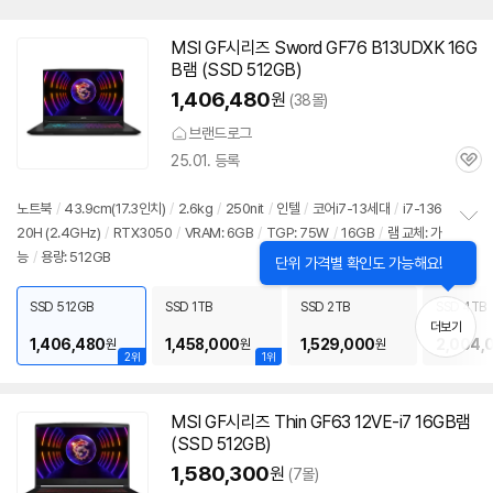
MSI GF시리즈 Sword GF76 B13UDXK 16G
B램 (SSD 512GB)
1,406,480
원
(38몰)
브랜드로그
25.01. 등록
관
심
노트북
/
43.9cm(17.3인치)
/
2.6kg
/
250nit
/
인텔
/
코어i7-13세대
/
i7-136
20H (2.4GHz)
/
RTX3050
/
VRAM: 6GB
/
TGP: 75W
/
16GB
/
램 교체: 가
정
능
/
용량: 512GB
보
펼
치
SSD 512GB
SSD 1TB
SSD 2TB
SSD 4TB
기
더보기
1,406,480
1,458,000
1,529,000
2,004,
원
원
원
2위
1위
MSI GF시리즈 Thin GF63 12VE-i7 16GB램
(SSD 512GB)
1,580,300
원
(7몰)