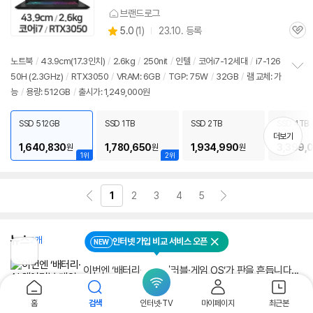
브랜드로그
상
5.0
(
1)
23.10. 등록
관
별
품
심
점
리
노트북
/
43.9cm(17.3인치)
/
2.6kg
/
250nit
/
인텔
/
코어i7-12세대
/
i7-126
뷰
50H (2.3GHz)
/
RTX3050
/
VRAM: 6GB
/
TGP: 75W
/
32GB
/
램 교체: 가
정
능
/
용량: 512GB
/
출시가: 1,249,000원
보
펼
치
SSD 512GB
SSD 1TB
SSD 2TB
SSD 4TB
기
더보기
1,640,830
1,780,650
1,934,990
3,399,
원
원
원
1위
2위
1
2
3
4
5
뉴스
2개
인터넷 가입 비교 서비스 오픈
NEW
닫기
이
전
이번엔 ‘배터리·AI·웨어러블·게임 OS’가 판을 흔듭니다...
페
한주간 최신 IT 루머
이
지
기획뉴스
2026.06.30.
홈
검색
인터넷·TV
마이페이지
최근본
로