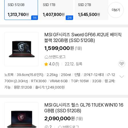
치
SSD 512GB
SSD 1TB
SSD 2TB
기
더보기
1,313,760
1,407,800
1,545,500
원
원
원
1위
2위
MSI GF시리즈 Sword GF66 A12UE 베이직
블랙 32GB램 (SSD 512GB)
1,599,000
원
(1몰)
브랜드로그
상
4.0
(
1)
22.12. 등록
관
별
품
심
점
노트북
/
39.6cm(15.6인치)
/
2.25kg
/
250nit
/
인텔
/
코어i7-12세대
/
i7-12
리
700H (2.3GHz)
/
RTX3060
/
VRAM: 6GB
/
TGP: 105W
/
32GB
/
램 교체:
정
뷰
가능
/
용량: 512GB
/
출시가: 1,249,000원
보
펼
치
기
MSI GL시리즈 펄스 GL76 11UEK WIN10 16
GB램 (SSD 512GB)
2,090,000
원
(1몰)
2
브랜드로그