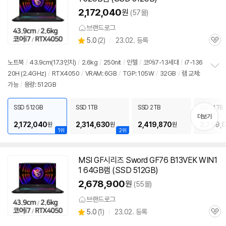
2,172,040
원
(57몰)
브랜드로그
상
5.0
(
2)
23.02. 등록
관
별
품
심
점
리
노트북
/
43.9cm(17.3인치)
/
2.6kg
/
250nit
/
인텔
/
코어i7-13세대
/
i7-136
뷰
20H (2.4GHz)
/
RTX4050
/
VRAM: 6GB
/
TGP: 105W
/
32GB
/
램 교체:
정
가능
/
용량: 512GB
보
펼
치
SSD 512GB
SSD 1TB
SSD 2TB
SSD 4TB
기
더보기
2,172,040
2,314,630
2,419,870
2,799,
원
원
원
1위
2위
MSI GF시리즈 Sword GF76 B13VEK WIN1
1 64GB램 (SSD 512GB)
2,678,900
원
(55몰)
브랜드로그
상
5.0
(
1)
23.02. 등록
관
별
품
심