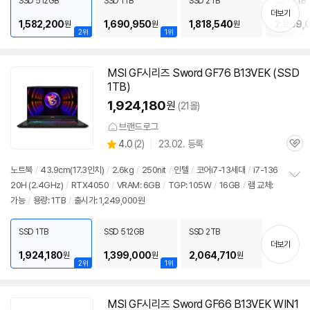
SSD 512GB
SSD 1TB
SSD 2TB
SSD 4TB
기
더보기
1,582,200
1,690,950
1,818,540
2,999,
원
원
원
2위
1위
MSI GF시리즈 Sword GF76 B13VEK (SSD
1TB)
1,924,180
원
(21몰)
브랜드로그
상
4.0
(
2)
23.02. 등록
관
별
품
심
점
노트북
/
43.9cm(17.3인치)
/
2.6kg
/
250nit
/
인텔
/
코어i7-13세대
/
i7-136
리
20H (2.4GHz)
/
RTX4050
/
VRAM: 6GB
/
TGP: 105W
/
16GB
/
램 교체:
정
뷰
가능
/
용량: 1TB
/
출시가: 1,249,000원
보
펼
치
SSD 1TB
SSD 512GB
SSD 2TB
기
더보기
1,924,180
1,399,000
2,064,710
원
원
원
2위
1위
MSI GF시리즈 Sword GF66 B13VEK WIN1