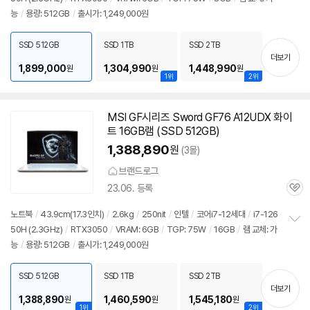
정
뷰
능
/
용량: 512GB
/
출시가: 1,249,000원
보
펼
치
SSD 512GB
SSD 1TB
SSD 2TB
기
더보기
1,899,000
1,304,990
1,448,990
원
원
원
1위
2위
MSI GF시리즈 Sword GF76 A12UDX 화이
트 16GB램 (SSD 512GB)
1,388,890
원
(3몰)
브랜드로그
23.06. 등록
관
심
노트북
/
43.9cm(17.3인치)
/
2.6kg
/
250nit
/
인텔
/
코어i7-12세대
/
i7-126
50H (2.3GHz)
/
RTX3050
/
VRAM: 6GB
/
TGP: 75W
/
16GB
/
램 교체: 가
정
능
/
용량: 512GB
/
출시가: 1,249,000원
보
펼
치
SSD 512GB
SSD 1TB
SSD 2TB
기
더보기
1,388,890
1,460,590
1,545,180
원
원
원
1위
2위