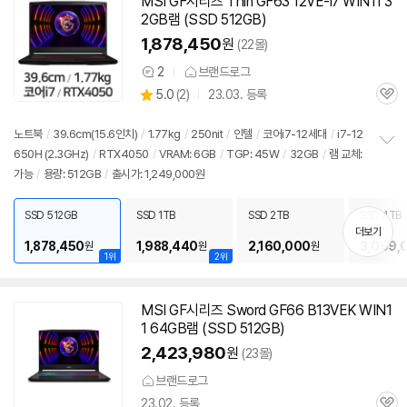
MSI GF시리즈 Thin GF63 12VE-i7 WIN11 3
2GB램 (SSD 512GB)
1,878,450
원
(22몰)
2
브랜드로그
상
상
5.0
(
2)
23.03. 등록
품
관
별
의
품
심
점
견
리
노트북
/
39.6cm(15.6인치)
/
1.77kg
/
250nit
/
인텔
/
코어i7-12세대
/
i7-12
뷰
650H (2.3GHz)
/
RTX4050
/
VRAM: 6GB
/
TGP: 45W
/
32GB
/
램 교체:
정
가능
/
용량: 512GB
/
출시가: 1,249,000원
보
펼
치
SSD 512GB
SSD 1TB
SSD 2TB
SSD 4TB
기
더보기
1,878,450
1,988,440
2,160,000
3,099,
원
원
원
세부정보 열기/접기
1위
2위
MSI GF시리즈 Sword GF66 B13VEK WIN1
1 64GB램 (SSD 512GB)
2,423,980
원
(23몰)
브랜드로그
23.02. 등록