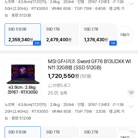
리
노트북
/
43.9cm(17.3인치)
/
2.6kg
/
250nit
/
인텔
/
코어i7-12세대
/
i7-126
뷰
50H (2.3GHz)
/
RTX3050
/
VRAM: 6GB
/
TGP: 75W
/
64GB
/
램 교체: 가
정
능
/
용량: 512GB
보
펼
치
SSD 512GB
SSD 1TB
SSD 2TB
기
더보기
2,359,340
2,479,400
1,376,430
원
원
원
2위
1위
MSI GF시리즈 Sword GF76 B13UDXK WI
N11 32GB램 (SSD 512GB)
1,720,550
원
(50몰)
브랜드로그
25.01. 등록
관
심
노트북
/
43.9cm(17.3인치)
/
2.6kg
/
250nit
/
인텔
/
코어i7-13세대
/
i7-136
20H (2.4GHz)
/
RTX3050
/
VRAM: 6GB
/
TGP: 75W
/
32GB
/
램 교체: 가
정
능
/
용량: 512GB
보
펼
치
SSD 512GB
SSD 1TB
SSD 2TB
SSD 4TB
기
더보기