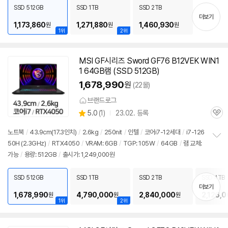
치
SSD 512GB
SSD 1TB
SSD 2TB
기
더보기
1,173,860
1,271,880
1,460,930
원
원
원
1위
2위
MSI GF시리즈 Sword GF76 B12VEK WIN1
1 64GB램 (SSD 512GB)
1,678,990
원
(22몰)
브랜드로그
상
5.0
(
1)
23.02. 등록
관
별
품
심
점
노트북
/
43.9cm(17.3인치)
/
2.6kg
/
250nit
/
인텔
/
코어i7-12세대
/
i7-126
리
50H (2.3GHz)
/
RTX4050
/
VRAM: 6GB
/
TGP: 105W
/
64GB
/
램 교체:
정
뷰
가능
/
용량: 512GB
/
출시가: 1,249,000원
보
펼
치
SSD 512GB
SSD 1TB
SSD 2TB
SSD 4TB
기
더보기
1,678,990
4,790,000
2,840,000
2,126,
원
원
원
1위
2위