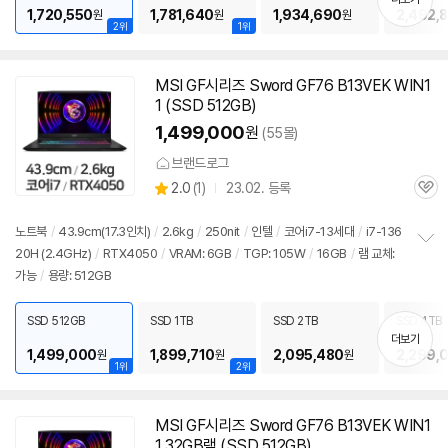
1,720,550
1,781,640
1,934,690
2,492,
원
원
원
2위
1위
MSI GF시리즈 Sword GF76 B13VEK WIN1
1 (SSD 512GB)
1,499,000
원
(55몰)
브랜드로그
상
2.0
(
1)
23.02. 등록
관
별
품
심
점
리
노트북
/
43.9cm(17.3인치)
/
2.6kg
/
250nit
/
인텔
/
코어i7-13세대
/
i7-136
뷰
20H (2.4GHz)
/
RTX4050
/
VRAM: 6GB
/
TGP: 105W
/
16GB
/
램 교체:
정
가능
/
용량: 512GB
보
펼
치
SSD 512GB
SSD 1TB
SSD 2TB
SSD 4TB
기
더보기
1,499,000
1,899,710
2,095,480
2,299,
원
원
원
1위
2위
MSI GF시리즈 Sword GF76 B13VEK WIN1
1 32GB램 (SSD 512GB)