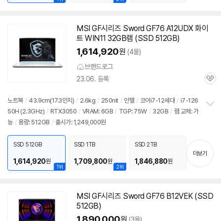
MSI GF시리즈 Sword GF76 A12UDX 화이
트 WIN11 32GB램 (SSD 512GB)
1,614,920
원
(4몰)
브랜드로그
23.06. 등록
관
심
노트북
/
43.9cm(17.3인치)
/
2.6kg
/
250nit
/
인텔
/
코어i7-12세대
/
i7-126
50H (2.3GHz)
/
RTX3050
/
VRAM: 6GB
/
TGP: 75W
/
32GB
/
램 교체: 가
정
능
/
용량: 512GB
/
출시가: 1,249,000원
보
펼
치
SSD 512GB
SSD 1TB
SSD 2TB
기
더보기
1,614,920
1,709,800
1,846,880
원
원
원
1위
2위
MSI GF시리즈 Sword GF76 B12VEK (SSD
512GB)
1,890,000
원
(3몰)