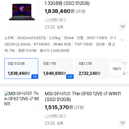
1 32GB램 (SSD 512GB)
1,838,460
원
(28몰)
브랜드로그
23.02. 등록
관
심
노트북
/
39.62cm(15.6인치)
/
2.25kg
/
250nit
/
인텔
/
코어i7-13세대
/
i7-1
3620H (2.4GHz)
/
RTX4050
/
VRAM: 6GB
/
TGP: 105W
/
32GB
/
램 교
정
체: 가능
/
용량: 512GB
/
출시가: 1,249,000원
보
펼
치
SSD 512GB
SSD 1TB
SSD 2TB
SSD 4TB
기
더보기
1,838,460
1,946,890
2,132,240
3,399,
원
원
원
1위
2위
MSI GF시리즈 Thin GF63 12VE-i7 WIN11
(SSD 512GB)
1,515,370
원
(23몰)
브랜드로그
23.03. 등록
관