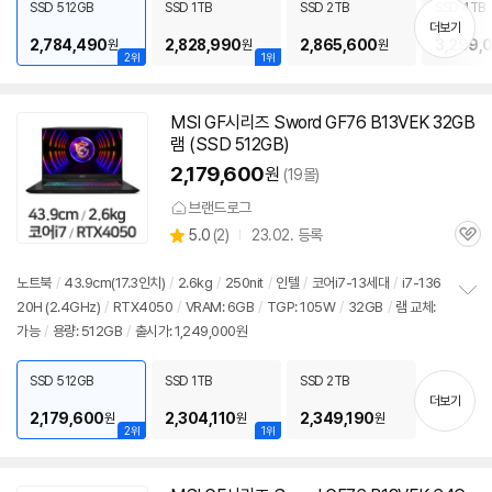
SSD 512GB
SSD 1TB
SSD 2TB
SSD 4TB
기
더보기
2,784,490
2,828,990
2,865,600
3,299,
원
원
원
2위
1위
MSI GF시리즈 Sword GF76 B13VEK 32GB
램 (SSD 512GB)
2,179,600
원
(19몰)
브랜드로그
상
5.0
(
2)
23.02. 등록
관
별
품
심
점
리
노트북
/
43.9cm(17.3인치)
/
2.6kg
/
250nit
/
인텔
/
코어i7-13세대
/
i7-136
뷰
20H (2.4GHz)
/
RTX4050
/
VRAM: 6GB
/
TGP: 105W
/
32GB
/
램 교체:
정
가능
/
용량: 512GB
/
출시가: 1,249,000원
보
펼
치
SSD 512GB
SSD 1TB
SSD 2TB
기
더보기
2,179,600
2,304,110
2,349,190
원
원
원
2위
1위