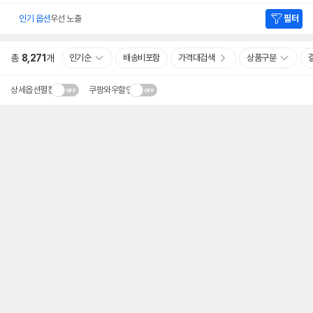
인기 옵션
우선 노출
필터
총
8,271
개
인기순
배송비포함
가격대검색
상품구분
상세옵션펼침
쿠팡와우할인