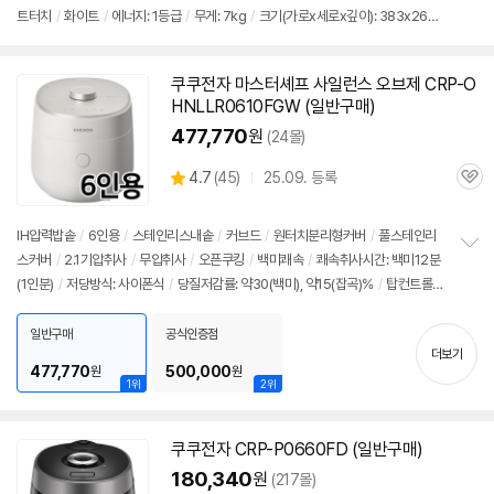
트터치
/
화이트
/
에너지: 1등급
/
무게: 7kg
/
크기(가로x세로x깊이): 383x262x
보
펼
260mm
치
기
쿠쿠전자 마스터셰프 사일런스 오브제 CRP-O
HNLLR0610FGW (일반구매)
477,770
원
(24몰)
상
4.7
(
45)
25.09. 등록
관
별
품
심
세부정보 열기/접기
점
리
IH압력
밥솥
/
6인용
/
스테인리스내솥
/
커브드
/
원터치분리형커버
/
풀스테인리
뷰
스커버
/
2.1기압취사
/
무압취사
/
오픈쿠킹
/
백미쾌속
/
쾌속취사시간: 백미12분
정
(1인분)
/
저당방식: 사이폰식
/
당질저감률: 약30(백미), 약15(잡곡)%
/
탑컨트롤
보
펼
/
내솥호환
/
저소음압력추
/
화이트
/
대기전력차단스위치
/
에너지: 1등급
/
무게:
치
6.9kg
/
저속노화밥모드
/
저당백미, 잡곡모드
/
크기(가로x세로x깊이): 373x26
일반구매
공식인증점
기
더보기
8x269mm
477,770
500,000
원
원
1위
2위
쿠쿠전자 CRP-P0660FD (일반구매)
180,340
원
(217몰)