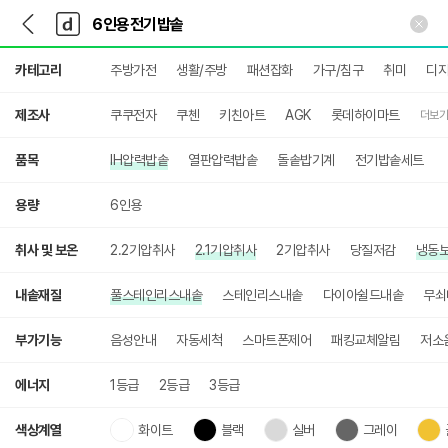
뒤
다
본문 바로가기
다
로
나
나
가
와
와
상
기
메
카테고리
주방가전
생활/주방
패션잡화
가구/침구
취미
디지
세
인
검
색
제조사
쿠쿠전자
쿠첸
키친아트
AGK
롯데하이마트
더보기
품목
IH압력밥솥
열판압력밥솥
돌솥밥기계
전기밥솥세트
용량
6인용
취사 및 보온
2.2기압취사
2.1기압취사
2기압취사
당질저감
냉동
내솥재질
풀스테인리스내솥
스테인리스내솥
다이아쉴드내솥
무쇠
부가기능
음성안내
자동세척
스마트폰제어
패킹교체알림
저소
에너지
1등급
2등급
3등급
색상계열
화이트
블랙
실버
그레이