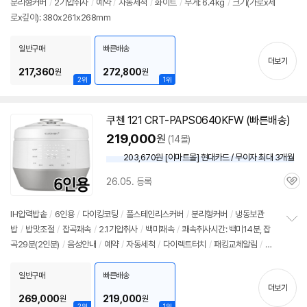
분리형커버
/
2기압취사
/
예약
/
자동세척
/
화이트
/
무게: 6.4kg
/
크기(가로x세
정
로x깊이): 380x261x268mm
보
펼
치
일반구매
빠른배송
기
더보기
217,360
272,800
원
원
2위
1위
쿠첸 121 CRT-PAPS0640KFW (빠른배송)
219,000
원
(14몰)
203,670원 [이마트몰] 현대카드 / 무이자 최대 3개월
26.05. 등록
관
심
IH압력
밥솥
/
6인용
/
다이킹코팅
/
풀스테인리스커버
/
분리형커버
/
냉동보관
밥
/
밥맛조절
/
잡곡쾌속
/
2.1기압취사
/
백미쾌속
/
쾌속취사시간: 백미14분, 잡
정
곡29분(2인분)
/
음성안내
/
예약
/
자동세척
/
다이렉트터치
/
패킹교체알림
/
화
보
펼
이트
/
자동절전
/
에너지: 1등급
/
무게: 6.4kg
/
써모가드
/
크기(가로x세로x깊
치
이): 375x267x269mm
일반구매
빠른배송
기
더보기
269,000
219,000
원
원
2위
1위