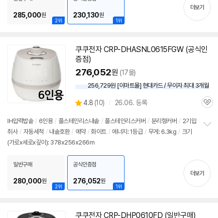
기
더보기
285,000
230,130
원
원
2위
1위
쿠쿠전자 CRP-DHASNL0615FGW (공식인
증점)
276,052
원
(17몰)
256,729원 [이마트몰] 현대카드 / 무이자 최대 3개월
상
4.8
(
10)
26.06. 등록
관
별
품
심
점
IH압력
밥솥
/
6인용
/
풀스테인리스내솥
/
풀스테인리스커버
/
분리형커버
/
2기압
리
취사
/
자동세척
/
내솥호환
/
예약
/
화이트
/
에너지: 1등급
/
무게: 6.3kg
/
크기
정
뷰
(가로x세로x깊이): 378x256x266m
보
펼
치
일반구매
공식인증점
기
더보기
280,000
276,052
원
원
2위
1위
쿠쿠전자 CRP-DHP0610FD (일반구매)