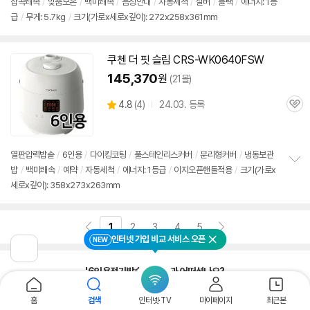
잡곡쾌속
/
맞춤보온
/
백미쾌속
/
음성안내
/
자동세척
/
실버
/
블랙
/
에너지: 1등
정
급
/
무게: 5.7kg
/
크기(가로x세로x깊이): 272x258x361mm
보
펼
치
기
쿠첸 더 핏 슬림 CRS-WK0640FSW
145,370
원
(21몰)
상
4.8
(
4)
24.03. 등록
관
별
품
심
점
리
뷰
열판압력
밥솥
/
6인용
/
다이킹코팅
/
풀스테인리스커버
/
분리형커버
/
냉동보관
밥
/
백미쾌속
/
예약
/
자동세척
/
에너지: 1등급
/
이지오픈핸들적용
/
크기(가로x
정
세로x깊이): 358x273x263mm
보
펼
치
기
1
2
3
4
5
인터넷 가입 비교 서비스 오픈
NEW
닫기
이
전
'6인용전기밥솥' 검색결과 어떠셨나요?
페
이
지
만족해요
아쉬워요
홈
검색
인터넷·TV
마이페이지
최근본
로