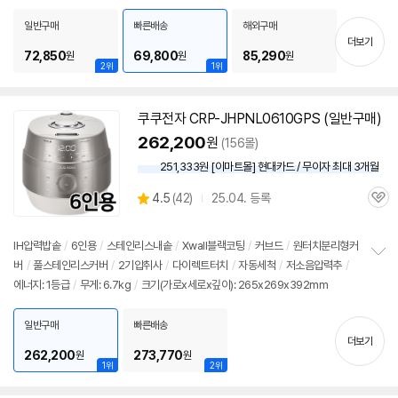
펼
치
일반구매
빠른배송
해외구매
기
더보기
72,850
69,800
85,290
원
원
원
2위
1위
쿠쿠전자 CRP-JHPNL0610GPS (일반구매)
262,200
원
(156몰)
251,333원 [이마트몰] 현대카드 / 무이자 최대 3개월
상
4.5
(
42)
25.04. 등록
관
별
품
심
점
리
IH압력
밥솥
/
6인용
/
스테인리스내솥
/
Xwall블랙코팅
/
커브드
/
원터치분리형커
뷰
버
/
풀스테인리스커버
/
2기압취사
/
다이렉트터치
/
자동세척
/
저소음압력추
/
정
에너지: 1등급
/
무게: 6.7kg
/
크기(가로x세로x깊이): 265x269x392mm
보
펼
치
일반구매
빠른배송
기
더보기
262,200
273,770
원
원
1위
2위