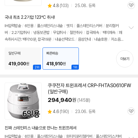
상
4.8
(
103)
25.08. 등록
관
별
품
심
점
국내 최초 2.2기압 123°C 취사!
리
뷰
IH압력
밥솥
/
6인용
/
풀스테인리스내솥
/
엣지
/
풀스테인리스커버
/
분리형커
버
/
2.2기압취사
/
냉동보관밥
/
무압취사
/
절전취사
/
잡곡쾌속
/
백미쾌속
/
쾌
정
속취사시간: 백미10분, 잡곡19분
/
내솥선택모드
/
음성안내
/
내솥호환
/
저소음압
보
펼
력추
/
내솥불림
/
예약
/
자동세척
/
다이렉트터치
/
화이트
/
자동보온해제
/
자동
치
절전
/
에너지: 1등급
/
무게: 7.1kg
/
써모가드
/
잡곡메뉴: 13가지
/
크기(가로x세
일반구매
빠른배송
기
더보기
로x깊이): 259x278x359mm
419,000
418,910
원
원
2위
1위
쿠쿠전자 트윈프레셔 CRP-FHTAS0610FW
(일반구매)
294,940
원
(145몰)
상
4.6
(
190)
23.06. 등록
관
별
품
심
점
리
진짜 스테인리스 내솥으로 만나는 트윈프레셔
뷰
IH압력
밥솥
/
6인용
/
풀스테인리스내솥
/
원터치분리형커버
/
풀스테인리스커버