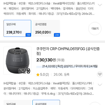
IH압력
밥솥
/
6인용
/
에코스테인리스내솥
/
Xwall블랙샤인코팅
/
풀스테인리스커
뷰
버
/
패킹워시
/
분리형커버
/
2기압취사
/
백미쾌속
/
잡곡쾌속
/
음성안내
/
다이
정
렉트터치
/
자동세척
/
화이트
/
에너지: 1등급
/
크기(가로x세로x깊이): 266x256
보
펼
x378mm
치
일반구매
공식인증점
기
더보기
238,270
250,020
원
원
1위
2위
쿠쿠전자 CRP-DHPNL0615FGG (공식인증
점)
230,130
원
(18몰)
214,020원 [옥션] 삼성카드 / 무이자 최대 24개월
상
5.0
(
2)
26.06. 등록
관
별
품
심
점
IH압력
밥솥
/
6인용
/
에코스테인리스내솥
/
Xwall블랙코팅
/
풀스테인리스커버
/
리
분리형커버
/
2기압취사
/
저소음압력추
/
예약
/
자동세척
/
다이렉트터치
/
그레
정
뷰
이
/
에너지아이
/
에너지: 1등급
/
무게: 6.4kg
/
크기(가로x세로x깊이): 266x25
보
펼
6x378m
치
일반구매
공식인증점