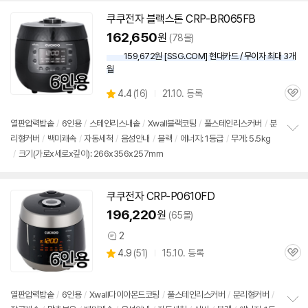
쿠쿠전자 블랙스톤 CRP-BR065FB
162,650
원
(78몰)
159,672원 [SSG.COM] 현대카드 / 무이자 최대 3개
월
상
4.4
(
16)
21.10. 등록
관
별
품
심
점
리
열판압력
밥솥
/
6인용
/
스테인리스내솥
/
Xwall블랙코팅
/
풀스테인리스커버
/
분
뷰
리형커버
/
백미쾌속
/
자동세척
/
음성안내
/
블랙
/
에너지: 1등급
/
무게: 5.5kg
정
/
크기(가로x세로x깊이): 266x356x257mm
보
펼
치
기
쿠쿠전자 CRP-P0610FD
196,220
원
(65몰)
2
상
상
4.9
(
51)
15.10. 등록
품
관
별
의
품
심
점
견
리
열판압력
밥솥
/
6인용
/
Xwall다이아몬드코팅
/
풀스테인리스커버
/
분리형커버
/
뷰