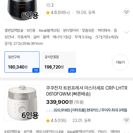
2
상
상
4.6
(
999+)
19.06. 등록
품
관
별
의
품
심
점
견
리
열판압력
밥솥
/
6인용
/
Xwall블랙코팅
/
분리형커버
/
맞춤보온
/
백미쾌속
/
음
뷰
성안내
/
자동세척
/
실버
/
블랙
/
에너지: 1등급
/
무게: 5.5kg
/
크기(가로x세로x
정
깊이): 272x258x361mm
보
펼
치
일반구매
공식인증점
기
더보기
180,340
198,720
원
원
1위
2위
쿠쿠전자 트윈프레셔 마스터셰프 CRP-LHTR
0610FGWM (빠른배송)
339,900
원
(18몰)
320,918원 [이마트몰] 현대카드 / 무이자 최대 3개월
상
4.5
(
106)
23.01. 등록
관
별
품
심
점
IH압력
밥솥
/
6인용
/
에코스테인리스내솥
/
Xwall블랙샤인코팅
/
커브드
/
에어버