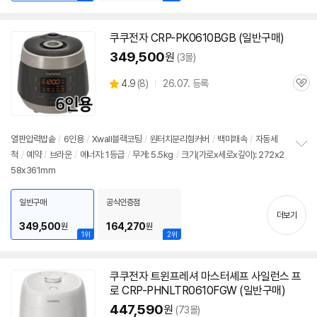
쿠쿠전자 CRP-PK0610BGB (일반구매)
349,500
원
(3몰)
상
4.9
(
8)
26.07. 등록
관
별
품
심
점
리
뷰
열판압력
밥솥
/
6인용
/
Xwall블랙코팅
/
원터치분리형커버
/
백미쾌속
/
자동세
척
/
예약
/
브라운
/
에너지: 1등급
/
무게: 5.5kg
/
크기(가로x세로x깊이): 272x2
정
58x361mm
보
펼
치
일반구매
공식인증점
기
더보기
349,500
164,270
원
원
1위
2위
쿠쿠전자 트윈프레셔 마스터셰프 사일런스 프
로 CRP-PHNLTR0610FGW (일반구매)
447,590
원
(73몰)