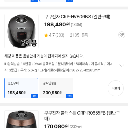
쿠쿠전자 CRP-HVB06BS (일반구매)
198,480
원
(133몰)
상
4.7
(
303)
21.05. 등록
관
별
품
심
점
리
뷰
해당 제품은 음성안내 기능이 탑재되어 있지 않습니다.
IH압력
밥솥
/
6인용
/
Xwall블랙코팅
/
분리형커버
/
백미쾌속
/
자동세척
/
에너
지: 3등급
/
무게: 5.6kg
/
크기(가로x세로x깊이): 362x254x265mm
정
보
펼
일반구매
공식인증점
치
더보기
기
198,480
200,980
원
원
1위
2위
쿠쿠전자 블랙스톤 CRP-R0655FB (일반구
매)
170,080
원
(232몰)