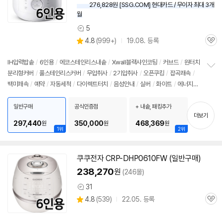
276,828원 [SSG.COM] 현대카드 / 무이자 최대 3개
월
5
상
상
4.8
(
999+)
19.08. 등록
품
관
별
의
품
심
점
견
리
IH압력
밥솥
/
6인용
/
에코스테인리스내솥
/
Xwall블랙샤인코팅
/
커브드
/
원터치
뷰
분리형커버
/
풀스테인리스커버
/
무압취사
/
2기압취사
/
오픈쿠킹
/
잡곡쾌속
/
정
백미쾌속
/
예약
/
자동세척
/
다이렉트터치
/
음성안내
/
실버
/
화이트
/
에너지아
보
펼
이
/
대기전력차단스위치
/
에너지: 1등급
/
무게: 7kg
/
크기(가로x세로x깊이): 26
치
2x260x380mm
일반구매
공식인증점
+ 내솥, 패킹추가
기
더보기
297,440
350,000
468,369
원
원
원
1위
2위
쿠쿠전자 CRP-DHP0610FW (일반구매)
238,270
원
(246몰)
31
상
상
4.8
(
539)
22.05. 등록
품
관
별
의
품
심
점
견
리