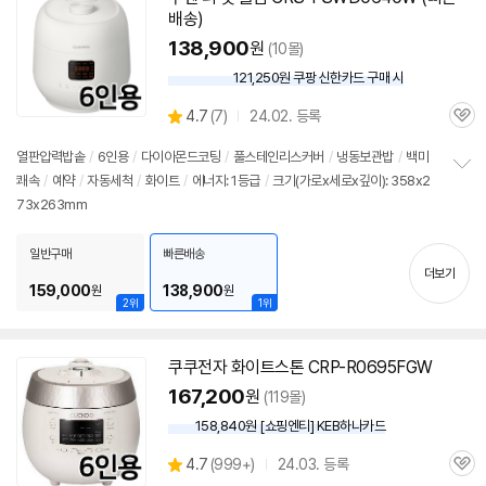
배송)
138,900
원
(10몰)
121,250원 쿠팡 신한카드 구매 시
와
우
상
4.7
(
7)
24.02. 등록
할
관
별
인
품
심
점
열판압력
밥솥
/
6인용
/
다이아몬드코팅
/
풀스테인리스커버
/
냉동보관밥
/
백미
가
리
쾌속
/
예약
/
자동세척
/
화이트
/
에너지: 1등급
/
크기(가로x세로x깊이): 358x2
정
뷰
73x263mm
보
펼
치
일반구매
빠른배송
기
더보기
159,000
138,900
원
원
2위
1위
쿠쿠전자 화이트스톤 CRP-R0695FGW
167,200
원
(119몰)
158,840원 [쇼핑엔티] KEB하나카드
상
4.7
(
999+)
24.03. 등록
관
별