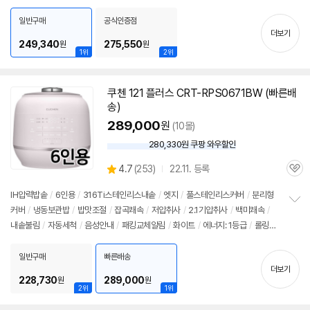
펼
kg
/
크기(가로x세로x깊이): 265x258x379mm
치
일반구매
공식인증점
기
더보기
249,340
275,550
원
원
1위
2위
쿠첸 121 플러스 CRT-RPS0671BW (빠른배
송)
289,000
원
(10몰)
280,330원 쿠팡 와우할인
와
우
상
4.7
(
253)
22.11. 등록
할
관
별
인
품
심
점
IH압력
밥솥
/
6인용
/
316Ti스테인리스내솥
/
엣지
/
풀스테인리스커버
/
분리형
가
리
커버
/
냉동보관밥
/
밥맛조절
/
잡곡쾌속
/
저압취사
/
2.1기압취사
/
백미쾌속
/
정
뷰
내솥불림
/
자동세척
/
음성안내
/
패킹교체알림
/
화이트
/
에너지: 1등급
/
롤링식
보
펼
터치
/
언어지원: 한국어, 중국어, 영어
/
크기(가로x세로x깊이): 356x273x266m
치
m
일반구매
빠른배송
기
더보기
228,730
289,000
원
원
2위
1위