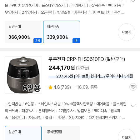
리
블
/
원터치분리형커버
/
풀스테인리스커버
/
분리형커버
/
잡곡쾌속
/
백미쾌속
/
정
뷰
무압취사
/
2기압취사
/
오픈쿠킹
/
밥맛조절
/
자동세척
/
다이렉트터치
/
음성안
보
펼
내
/
실버
/
화이트
/
에너지: 1등급
/
무게: 7kg
/
크기(가로x세로x깊이): 262x26
치
0x383mm
일반구매
빠른배송
기
더보기
366,900
339,900
원
원
2위
1위
쿠쿠전자 CRP-FHS0610FD (일반구매)
244,170
원
(233몰)
237,615원 [이마트몰] 현대카드 / 무이자 최대 3개월
상
4.8
(
789)
18.09. 등록
관
별
품
심
점
리
IH압력
밥솥
/
6인용
/
스테인리스내솥
/
Xwall블랙샤인코팅
/
에어버블
/
풀스테인
뷰
리스커버
/
패킹워시
/
분리형커버
/
2기압취사
/
맞춤보온
/
백미쾌속
/
잡곡쾌
정
속
/
음성안내
/
자동세척
/
블랙
/
브라운
/
에너지아이
/
대기전력차단스위치
/
에
보
펼
너지: 1등급
/
무게: 6.5kg
/
크기(가로x세로x깊이): 265x258x379mm
치
일반구매
공식인증점
기
더보기