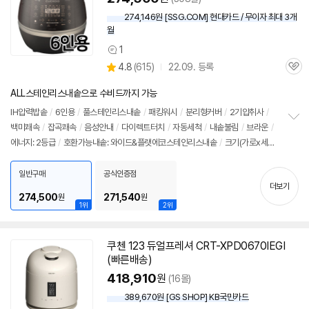
274,146원 [SSG.COM] 현대카드 / 무이자 최대 3개
월
1
상
상
4.8
(
615)
22.09. 등록
품
관
별
의
품
심
점
견
ALL스테인리스내솥으로 수비드까지 가능
리
뷰
IH압력
밥솥
/
6인용
/
풀스테인리스내솥
/
패킹워시
/
분리형커버
/
2기압취사
/
백미쾌속
/
잡곡쾌속
/
음성안내
/
다이렉트터치
/
자동세척
/
내솥불림
/
브라운
/
정
에너지: 2등급
/
호환가능내솥: 와이드&플랫에코스테인리스내솥
/
크기(가로x세로
보
펼
x깊이): 378x256x266mm
치
일반구매
공식인증점
기
더보기
274,500
271,540
원
원
1위
2위
쿠첸 123 듀얼프레셔 CRT-XPD0670IEGI
(빠른배송)
418,910
원
(16몰)
389,670원 [GS SHOP] KB국민카드