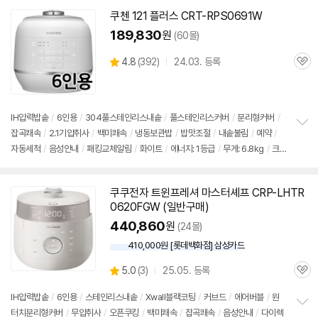
쿠첸 121 플러스 CRT-RPS0691W
189,830
원
(60몰)
상
4.8
(
392)
24.03. 등록
관
별
품
심
점
리
뷰
IH압력
밥솥
/
6인용
/
304풀스테인리스내솥
/
풀스테인리스커버
/
분리형커버
/
잡곡쾌속
/
2.1기압취사
/
백미쾌속
/
냉동보관밥
/
밥맛조절
/
내솥불림
/
예약
/
정
자동세척
/
음성안내
/
패킹교체알림
/
화이트
/
에너지: 1등급
/
무게: 6.8kg
/
크
보
펼
기(가로x세로x깊이): 356x273x266mm
치
기
쿠쿠전자 트윈프레셔 마스터셰프 CRP-LHTR
0620FGW (일반구매)
440,860
원
(24몰)
410,000원 [롯데백화점] 삼성카드
상
5.0
(
3)
25.05. 등록
관
별
품
심
점
IH압력
밥솥
/
6인용
/
스테인리스내솥
/
Xwall블랙코팅
/
커브드
/
에어버블
/
원
리
터치분리형커버
/
무압취사
/
오픈쿠킹
/
백미쾌속
/
잡곡쾌속
/
음성안내
/
다이렉
정
뷰