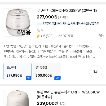
쿠쿠전자 CRP-DHAS069FW (일반구매)
277,990
원
(381몰)
277,550원 [주식회사 신세계라이브쇼핑] 삼성카드
6
상
상
4.6
(
530)
22.07. 등록
품
관
별
의
품
심
점
견
리
IH압력
밥솥
/
6인용
/
풀스테인리스내솥
/
패킹워시
/
분리형커버
/
2기압취사
/
뷰
백미쾌속
/
잡곡쾌속
/
음성안내
/
다이렉트터치
/
자동세척
/
내솥불림
/
내솥호
정
환
/
화이트
/
에너지: 2등급
/
호환가능내솥: 와이드&플랫에코스테인리스내솥
/
크
보
펼
기(가로x세로x깊이): 378x256x266mm
치
일반구매
공식인증점
기
더보기
277,990
300,000
원
원
1위
2위
쿠첸 브레인 듀얼프레셔 CRH-TWS0610W
(빠른배송)
239,000
원
(17몰)