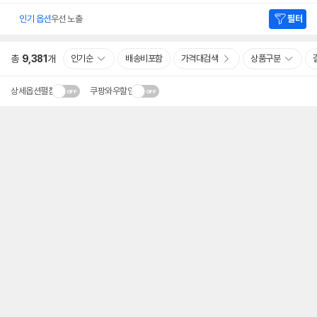
인기 옵션
우선 노출
필터
총
9,381
개
인기순
배송비포함
가격대검색
상품구분
상세옵션펼침
쿠팡와우할인