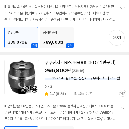
의
품
심
점
견
IH압력
밥솥
/
6인용
/
풀스테인리스내솥
/
커브드
/
원터치분리형커버
/
풀스테인
리
리스커버
/
분리형커버
/
2기압취사
/
무압취사
/
오픈쿠킹
/
백미쾌속
/
잡곡쾌
정
뷰
속
/
다이렉트터치
/
자동세척
/
내솥불림
/
실버
/
베이지
/
에너지아이
/
대기전력
보
펼
차단스위치
/
에너지: 1등급
/
호환가능내솥: 에코스테인리스커브드내솥
/
크기(가
치
로x세로x깊이): 383x262x260mm
일반구매
공식인증점
기
더보기
339,070
789,000
원
원
1위
2위
쿠쿠전자 CRP-JHR0660FD (일반구매)
266,800
원
(235몰)
257,440원 [옥션] 삼성카드 / 무이자 최대 24개월
3
상
상
4.7
(
999+)
19.05. 등록
품
관
별
의
품
심
점
견
리
IH압력
밥솥
/
6인용
/
스테인리스내솥
/
Xwall블랙샤인코팅
/
커브드
/
에어버블
뷰
/
원터치분리형커버
/
풀스테인리스커버
/
분리형커버
/
2기압취사
/
맞춤보온
/
정
백미쾌속
/
잡곡쾌속
/
음성안내
/
다이렉트터치
/
자동세척
/
실버
/
블루
/
에너지
보
펼
아이
/
대기전력차단스위치
/
에너지: 1등급
/
무게: 6.7kg
/
슬로우오픈기능
/
크기