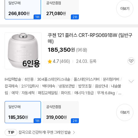
치
(가로x세로x깊이): 269x265x392mm
일반구매
공식인증점
기
더보기
266,800
271,080
원
원
1위
2위
쿠첸 121 플러스 CRT-RPS0691BW (일반구
매)
185,350
원
(96몰)
상
4.7
(
466)
24.03. 등록
관
별
품
심
점
리
IH압력
밥솥
/
6인용
/
304풀스테인리스내솥
/
풀스테인리스커버
/
분리형커버
/
뷰
잡곡쾌속
/
2.1기압취사
/
백미쾌속
/
냉동보관밥
/
밥맛조절
/
음성안내
/
내솥불
정
림
/
예약
/
자동세척
/
패킹교체알림
/
화이트
/
에너지: 1등급
/
무게: 6.8kg
/
크
보
펼
기(가로x세로x깊이): 356x273x266mm
치
일반구매
공식인증점
기
더보기
185,350
319,000
원
원
1위
2위
TIP
잡곡으로 건강하게! 쿠첸 그레인 밥솥