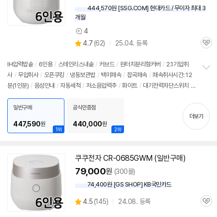
444,570원 [SSG.COM] 현대카드 / 무이자 최대 3
개월
4
상
상
4.7
(
62)
25.04. 등록
품
관
별
의
품
심
점
견
리
IH압력
밥솥
/
6인용
/
스테인리스내솥
/
커브드
/
원터치분리형커버
/
2.1기압취
뷰
사
/
무압취사
/
오픈쿠킹
/
냉동보관밥
/
백미쾌속
/
잡곡쾌속
/
쾌속취사시간: 12
정
분(1인분)
/
음성안내
/
자동세척
/
저소음압력추
/
화이트
/
대기전력차단스위치
/
보
펼
에너지: 1등급
/
무게: 6.9kg
/
크기(가로x세로x깊이): 269x268x375mm
치
일반구매
공식인증점
기
더보기
447,590
440,000
원
원
1위
2위
쿠쿠전자 CR-0685GWM (일반구매)
79,000
원
(300몰)
74,400원 [GS SHOP] KB국민카드
상
4.5
(
145)
24.08. 등록
관
별
품
심
점