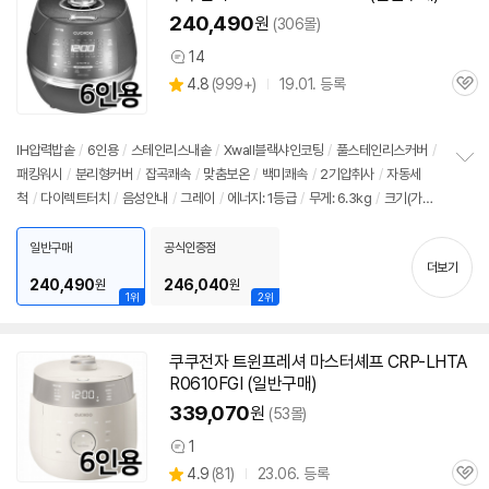
240,490
원
(306몰)
14
상
상
4.8
(
999+)
19.01. 등록
품
관
별
의
품
심
점
견
리
IH압력
밥솥
/
6인용
/
스테인리스내솥
/
Xwall블랙샤인코팅
/
풀스테인리스커버
/
뷰
패킹워시
/
분리형커버
/
잡곡쾌속
/
맞춤보온
/
백미쾌속
/
2기압취사
/
자동세
정
척
/
다이렉트터치
/
음성안내
/
그레이
/
에너지: 1등급
/
무게: 6.3kg
/
크기(가로
보
펼
x세로x깊이): 266x256x378mm
치
일반구매
공식인증점
기
더보기
240,490
246,040
원
원
1위
2위
쿠쿠전자 트윈프레셔 마스터셰프 CRP-LHTA
R0610FGI (일반구매)
339,070
원
(53몰)
1
상
상
4.9
(
81)
23.06. 등록
품
관
별