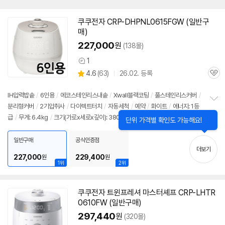
쿠쿠전자 CRP-DHPNL0615FGW (일반구
매)
227,000
원
(138몰)
1
상
상
4.6
(
63)
26.02. 등록
품
관
별
의
품
심
점
견
리
IH압력
밥솥
/
6인용
/
에코스테인리스내솥
/
Xwall블랙코팅
/
풀스테인리스커버
/
뷰
분리형커버
/
2기압취사
/
다이렉트터치
/
자동세척
/
예약
/
화이트
/
에너지: 1등
정
급
/
무게: 6.4kg
/
크기(가로x세로x깊이): 380x261x268mm
보
펼
치
일반구매
공식인증점
기
더보기
227,000
229,400
원
원
1위
2위
쿠쿠전자 트윈프레셔 마스터셰프 CRP-LHTR
0610FW (일반구매)
297,440
원
(320몰)