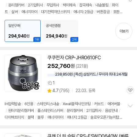
/
분리형커버
/
2기압취사
/
무압취사
/
백미쾌속
/
잡곡쾌속
/
내솥불림
/
화이
정
트
/
실버
/
에너지아이
/
대기전력차단스위치
/
에너지: 2등급
/
버튼잠금
/
호환가
보
펼
능내솥: 와이드앤플랫에코스테인리스내솥
/
크기(가로x세로x깊이): 379x261x26
치
5mm
일반구매
공식인증점
기
더보기
294,940
294,940
원
원
1위
2위
쿠쿠전자 CRP-JHR0610FC
252,760
원
(221몰)
238,850원 [옥션] 삼성카드 / 무이자 최대 24개월
1
상
상
4.7
(
795)
22.03. 등록
품
관
별
의
품
심
점
견
리
IH압력
밥솥
/
6인용
/
스테인리스내솥
/
Xwall블랙샤인코팅
/
커브드
/
에어버블
뷰
/
원터치분리형커버
/
풀스테인리스커버
/
분리형커버
/
2기압취사
/
음성안내
/
정
다이렉트터치
/
블랙
/
블루
/
에너지아이
/
에너지: 2등급
/
슬로우오픈기능미탑
보
펼
재
/
크기(가로x세로x깊이): 265x269x392mm
치
기
쿠첸 더 핏 슬림 CRS-FSWD0640W (빠른