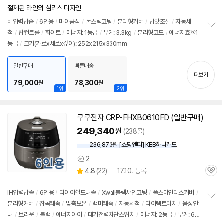
리
절제된 라인의 심리스 디자인
뷰
비압력
밥솥
/
6인용
/
마이콤식
/
논스틱코팅
/
분리형커버
/
밥맛조절
/
자동세
척
/
탑컨트롤
/
화이트
/
에너지: 1등급
/
무게: 3.3kg
/
분리형코드
/
에너지효율1
정
등급
/
크기(가로x세로x깊이): 252x215x330mm
보
펼
치
일반구매
빠른배송
기
더보기
79,000
78,300
원
원
1위
2위
쿠쿠전자 CRP-FHXB0610FD (일반구매)
249,340
원
(238몰)
236,873원 [쇼핑엔티] KEB하나카드
2
상
상
4.8
(
22)
17.10. 등록
품
관
별
의
품
심
점
견
리
IH압력
밥솥
/
6인용
/
다이아쉴드내솥
/
Xwall블랙샤인코팅
/
풀스테인리스커버
/
뷰
분리형커버
/
잡곡쾌속
/
맞춤보온
/
백미쾌속
/
자동세척
/
다이렉트터치
/
음성안
정
내
/
브라운
/
블랙
/
에너지아이
/
대기전력차단스위치
/
에너지: 2등급
/
무게: 6.2
보