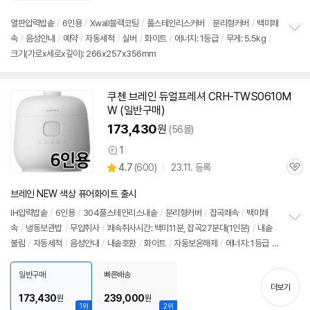
품
심
점
리
열판압력
밥솥
/
6인용
/
Xwall블랙코팅
/
풀스테인리스커버
/
분리형커버
/
백미쾌
뷰
속
/
음성안내
/
예약
/
자동세척
/
실버
/
화이트
/
에너지: 1등급
/
무게: 5.5kg
/
정
크기(가로x세로x깊이): 266x257x356mm
보
펼
치
기
쿠첸 브레인 듀얼프레셔 CRH-TWS0610M
W (일반구매)
173,430
원
(56몰)
1
상
상
4.7
(
600)
23.11. 등록
품
관
별
의
품
심
점
견
브레인 NEW 색상 퓨어화이트 출시
리
뷰
IH압력
밥솥
/
6인용
/
304풀스테인리스내솥
/
분리형커버
/
잡곡쾌속
/
백미쾌
속
/
냉동보관밥
/
무압취사
/
쾌속취사시간: 백미11분, 잡곡27분대(1인분)
/
내솥
정
불림
/
자동세척
/
음성안내
/
내솥호환
/
화이트
/
자동보온해제
/
에너지: 1등급
/
보
펼
무게: 5.3kg
/
호환가능내솥: 코팅내솥
/
크기(가로x세로x깊이): 258x271x355
치
mm
일반구매
빠른배송
기
더보기
173,430
239,000
원
원
1위
2위