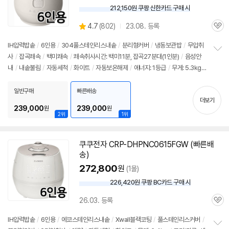
212,150원 쿠팡 신한카드 구매 시
와
우
상
4.7
(
802)
23.08. 등록
할
관
별
인
품
심
점
IH압력
밥솥
/
6인용
/
304풀스테인리스내솥
/
분리형커버
/
냉동보관밥
/
무압취
가
리
사
/
잡곡쾌속
/
백미쾌속
/
쾌속취사시간: 백미11분, 잡곡27분대(1인분)
/
음성안
정
뷰
내
/
내솥불림
/
자동세척
/
화이트
/
자동보온해제
/
에너지: 1등급
/
무게: 5.3kg
보
펼
/
호환가능내솥: 코팅내솥
/
크기(가로x세로x깊이): 258x271x355mm
치
일반구매
빠른배송
기
더보기
239,000
239,000
원
원
2위
1위
쿠쿠전자 CRP-DHPNC0615FGW (빠른배
송)
272,800
원
(1몰)
226,420원 쿠팡 BC카드 구매 시
와
우
26.03. 등록
할
관
인
심
IH압력
밥솥
/
6인용
/
에코스테인리스내솥
/
Xwall블랙코팅
/
풀스테인리스커버
/
가