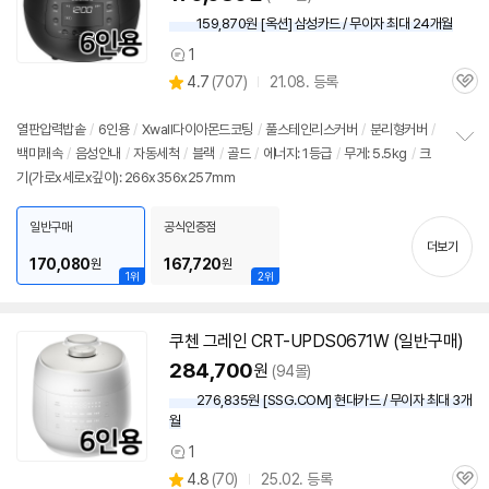
159,870원 [옥션] 삼성카드 / 무이자 최대 24개월
1
상
상
4.7
(
707)
21.08. 등록
품
관
별
의
품
심
점
견
리
열판압력
밥솥
/
6인용
/
Xwall다이아몬드코팅
/
풀스테인리스커버
/
분리형커버
/
뷰
백미쾌속
/
음성안내
/
자동세척
/
블랙
/
골드
/
에너지: 1등급
/
무게: 5.5kg
/
크
정
기(가로x세로x깊이): 266x356x257mm
보
펼
치
일반구매
공식인증점
기
더보기
170,080
167,720
원
원
1위
2위
쿠첸 그레인 CRT-UPDS0671W (일반구매)
284,700
원
(94몰)
276,835원 [SSG.COM] 현대카드 / 무이자 최대 3개
월
1
상
상
4.8
(
70)
25.02. 등록
품
관