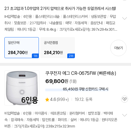
별
의
품
심
점
견
2.1 초고압과 1.0무압의 2가지 압력으로 취사가 가능한 듀얼프레셔 시스템!
리
뷰
IH압력
밥솥
/
6인용
/
풀스테인리스내솥
/
풀스테인리스커버
/
냉동보관밥
/
무압
취사
/
맞춤보온
/
2.1기압취사
/
내솥불림
/
예약
/
자동세척
/
음성안내
/
패킹교
정
체알림
/
에너지: 1등급
/
무게: 8.4kg
/
크기(가로x세로x깊이): 397x294x301m
보
펼
m
치
일반구매
공식인증점
기
더보기
284,700
284,210
원
원
1위
2위
쿠쿠전자 에그 CR-0675FW (빠른배송)
69,800
원
(1몰)
65,450원 쿠팡 신한카드 구매 시
와
우
상
4.6
(
999+)
19.12. 등록
할
관
별
인
품
심
점
가
리
비압력
밥솥
/
6인용
/
마이콤식
/
테프론코팅
/
분리형커버
/
밥맛조절
/
백미쾌
뷰
속
/
잡곡쾌속
/
자동세척
/
탑컨트롤
/
화이트
/
실버
/
에너지: 1등급
/
원터치오픈
정
버튼
/
크기(가로x세로x깊이): 238x215x323mm
보