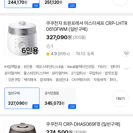
244,170
251,120
원
원
1위
2위
쿠쿠전자 트윈프레셔 마스터셰프 CRP-LHTR
0610FWM (일반구매)
327,090
원
(200몰)
1
상
상
4.9
(
999+)
19.10. 등록
품
관
별
의
품
심
점
견
리
IH압력
밥솥
/
6인용
/
에코스테인리스내솥
/
Xwall블랙샤인코팅
/
커브드
/
원터치
뷰
분리형커버
/
풀스테인리스커버
/
분리형커버
/
2기압취사
/
무압취사
/
밥맛조절
정
/
오픈쿠킹
/
백미쾌속
/
잡곡쾌속
/
음성안내
/
다이렉트터치
/
자동세척
/
화이
보
펼
트
/
실버
/
에너지아이
/
대기전력차단스위치
/
에너지: 1등급
/
무게: 7kg
/
크기
치
(가로x세로x깊이): 262x260x380mm
일반구매
공식인증점
기
더보기
327,090
345,073
원
원
1위
2위
쿠쿠전자 CRP-DHAS069FB (일반구매)
274,500
원
(308몰)