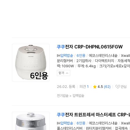
쿠쿠
전자 CRP-DHPNL0615FGW
IH
압력
밥솥
/
6인용
/
에코스테인리스내솥
/
Xwa
분리형커버
/
2기압취사
/
다이렉트터치
/
자동세
력:
1090W
/
무게
:
6.4kg
/
크기(가로x세로x깊이)
닫기
26.02. 등록
의견
1
4.5
(
62
)
관심
관심상품
상
전기밥솥
>
압력밥솥
품
분
류
쿠쿠
전자 트윈프레셔 마스터셰프 CRP-L
IH
압력
밥솥
/
6인용
/
에코스테인리스내솥
/
Xwa
풀스테인리스커버
/
원터치분리형커버
/
잡곡쾌속
/