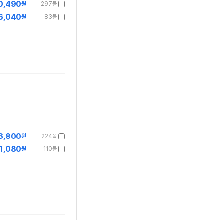
0,490
원
297몰
6,040
원
83몰
6,800
원
224몰
1,080
원
110몰