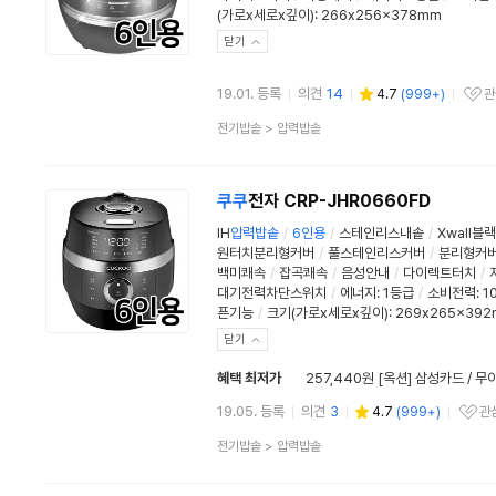
(가로x세로x깊이): 266x256x378mm
닫기
19.01. 등록
의견
14
4.7
(
999+
)
관
관심상품
상
전기밥솥
>
압력밥솥
품
분
류
쿠쿠
전자 CRP-JHR0660FD
IH
압력
밥솥
/
6인용
/
스테인리스내솥
/
Xwall블
원터치분리형커버
/
풀스테인리스커버
/
분리형커
백미쾌속
/
잡곡쾌속
/
음성안내
/
다이렉트터치
/
대기전력차단스위치
/
에너지
:
1등급
/
소비전력:
1
픈기능
/
크기(가로x세로x깊이): 269x265x39
닫기
혜택 최저가
257,440원 [옥션] 삼성카드 / 
19.05. 등록
의견
3
4.7
(
999+
)
관
관심상품
상
전기밥솥
>
압력밥솥
품
분