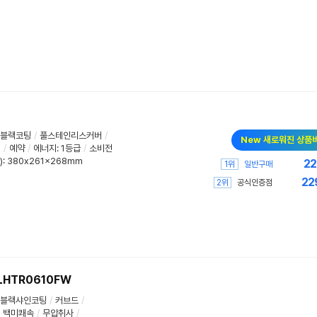
ll블랙코팅
/
풀스테인리스커버
/
New 새로워진 상품
척
/
예약
/
에너지
:
1등급
/
소비전
: 380x261x268mm
22
1위
일반구매
22
2위
공식인증점
HTR0610FW
ll블랙샤인코팅
/
커브드
/
백미쾌속
/
무압취사
/