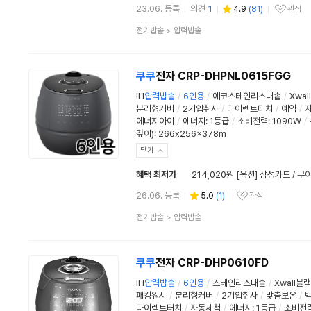
23.06. 등록
의견
1
4.9
(
81
)
관심
관심상품
상
전기밥솥
>
압력밥솥
품
분
류
쿠쿠
전자 CRP-DHPNL0615FGG
IH
압력
밥솥
/
6인용
/
에코스테인리스내솥
/
Xwa
분리형커버
/
2기압취사
/
다이렉트터치
/
예약
/
에너지아이
/
에너지
:
1등급
/
소비전력:
1090W
/
깊이): 266x256x378m
닫기
혜택 최저가
214,020원 [옥션] 삼성카드 / 
26.06. 등록
5.0
(
1
)
관심
관심상품
상
전기밥솥
>
압력밥솥
품
분
류
쿠쿠
전자 CRP-DHP0610FD
IH
압력
밥솥
/
6인용
/
스테인리스내솥
/
Xwall블
패킹워시
/
분리형커버
/
2기압취사
/
맞춤보온
/
다이렉트터치
/
자동세척
/
에너지
:
1등급
/
소비전