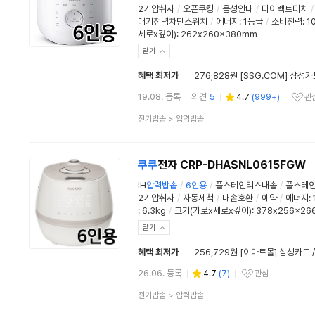
2기압취사
/
오픈쿠킹
/
음성안내
/
다이렉트터치
/
대기전력차단스위치
/
에너지
:
1등급
/
소비전력:
1
세로x깊이): 262x260x380mm
닫기
혜택 최저가
276,828원 [SSG.COM] 삼성카
19.08. 등록
의견
5
4.7
(
999+
)
관
관심상품
상
전기밥솥
>
압력밥솥
품
분
류
쿠쿠
전자 CRP-DHASNL0615FGW
IH
압력
밥솥
/
6인용
/
풀스테인리스내솥
/
풀스테
2기압취사
/
자동세척
/
내솥호환
/
예약
/
에너지
:
:
6.3kg
/
크기(가로x세로x깊이): 378x256x26
닫기
혜택 최저가
256,729원 [이마트몰] 삼성카드 
26.06. 등록
4.7
(
7
)
관심
관심상품
상
전기밥솥
>
압력밥솥
품