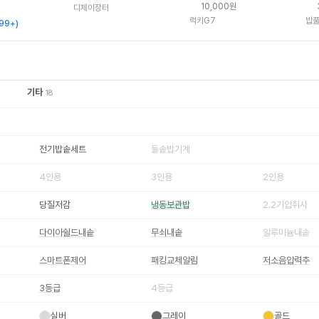
10,000원
디제이장터
럭키G7
밥
99+
)
기타
18
전기밥솥세트
돌솥밥기계
4인용
3인용
2인용
당질저감
냉동보관밥
2.2기압취사
다이아쉴드내솥
무쇠내솥
알루미늄내솥
스마트폰제어
패킹교체알림
저소음압력추
3등급
4등급
실버
그레이
골드