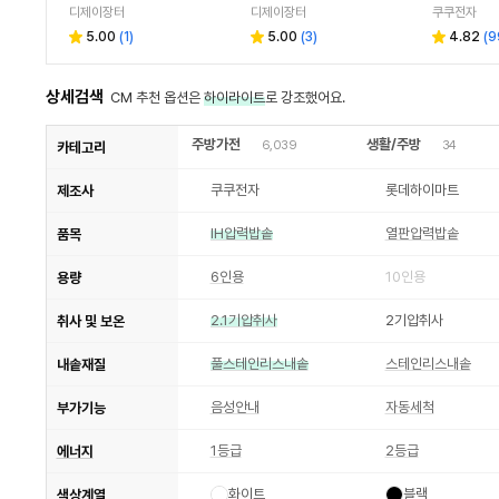
디제이장터
디제이장터
쿠쿠전자
5.00
(
1
)
5.00
(
3
)
4.82
(
9
상세검색
CM 추천 옵션은
하이라이트
로 강조했어요.
주방가전
생활/주방
6,039
34
카테고리
쿠쿠전자
롯데하이마트
제조사
IH압력밥솥
열판압력밥솥
품목
6인용
10인용
용량
2.1기압취사
2기압취사
취사 및 보온
풀스테인리스내솥
스테인리스내솥
내솥재질
음성안내
자동세척
부가기능
1등급
2등급
에너지
화이트
블랙
색상계열