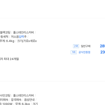
ll블랙코팅
/
풀스테인리스커버
/
자동세척
/
저소음
압력
추
/
무게
:
6.4kg
/
크기(가로x세로x
28
2위
일반구매
23
1위
공식인증점
무이자 최대 24개월
랙샤인코팅
/
풀스테인리스커버
/
백미쾌속
/
잡곡쾌속
/
음성안내
/
력:
1090W
/
무게
:
6.3kg
/
크기