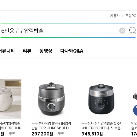
알루미늄내솥
2.2기압취사
돌솥밥기계
VS검색
개 담김
10인용
4인용
4등급
3인용
2인용
삭제
검색
닫기
닫기
자동차
조립PC
커뮤니티
리뷰
동영상
다나와Q&A
IH전기압력밥솥
쿠쿠 본사직영 6인용 IH압력
쿠쿠전자 전기압력밥솥 CRP
남업
트 CRP-DHP
밥솥 CRP-JHR0660FD
-NHTR0610FB 취사 보온
솥 
GW
6인용
인 (
0
297,200
948,810
17
원
무료
원
무료
원