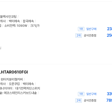
ll블랙샤인코팅
/
압취사
/
백미쾌속
/
잡곡쾌속
/
급
/
소비전력:
1090W
/
크기(가
23
1위
일반구매
25
2위
공식인증점
심
HTAR0610FGI
원터치분리형커버
/
압취사
/
오픈쿠킹
/
백미쾌속
/
에너지아이
/
대기전력차단스위치
솥: 에코스테인리스커브드내솥
/
33
1위
일반구매
78
2위
공식인증점