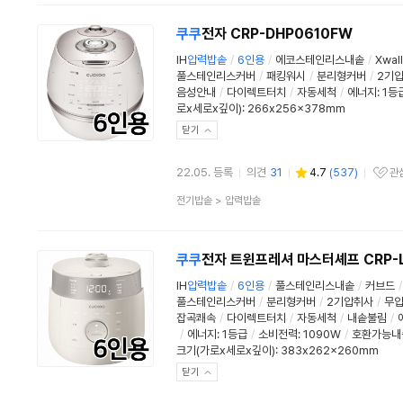
분
류
쿠쿠
전자 CRP-DHP0610FW
IH
압력
밥솥
/
6인용
/
에코스테인리스내솥
/
Xwa
풀스테인리스커버
/
패킹워시
/
분리형커버
/
2기
음성안내
/
다이렉트터치
/
자동세척
/
에너지
:
1등
로x세로x깊이): 266x256x378mm
닫기
22.05. 등록
의견
31
4.7
(
537
)
관
관심상품
상
전기밥솥
>
압력밥솥
품
분
류
쿠쿠
전자 트윈프레셔 마스터셰프 CRP-L
IH
압력
밥솥
/
6인용
/
풀스테인리스내솥
/
커브드
/
풀스테인리스커버
/
분리형커버
/
2기압취사
/
무
잡곡쾌속
/
다이렉트터치
/
자동세척
/
내솥불림
/
/
에너지
:
1등급
/
소비전력:
1090W
/
호환가능내
크기(가로x세로x깊이): 383x262x260mm
닫기