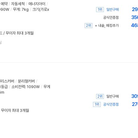
예약
/
자동세척
/
에너지아이
/
29
090W
/
무게
:
7kg
/
크기(가로x
1위
일반구매
35
공식인증점
46
2위
+ 내솥, 패킹추가
드 / 무이자 최대 3개월
심
인리스커버
/
분리형커버
/
1등급
/
소비전력:
1090W
/
무게
6m
30
2위
일반구매
27
1위
공식인증점
/ 무이자 최대 3개월