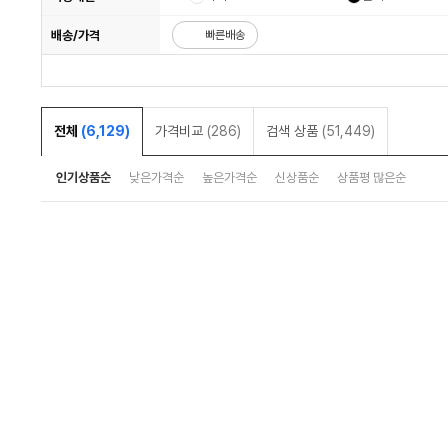
배송/가격
빠른배송
전체
(6,129)
가격비교
(286)
검색 상품
(51,449)
인기상품순
낮은가격순
높은가격순
신상품순
상품평 많은순