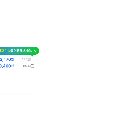
비교 기능
을 이용해보세요.
3,170
원
127몰
9,400
원
89몰