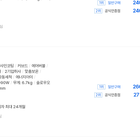
24
1위
일반구매
24
2위
공식인증점
심
랙샤인코팅
/
커브드
/
에어버블
/
버
/
2기압취사
/
맞춤보온
/
자동세척
/
에너지아이
/
090W
/
무게
:
6.7kg
/
슬로우오
26
1위
일반구매
2mm
27
2위
공식인증점
무이자 최대 24개월
심