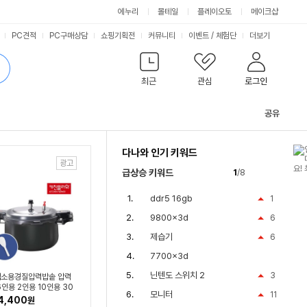
싫어요
좋아요
에누리
몰테일
플레이오토
메이크샵
PC견적
PC구매상담
쇼핑기획전
커뮤니티
이벤트
/
체험단
더보기
최근
관심
로그인
공유
관
련
다나와 인기 키워드
컨
텐
급상승 키워드
1
/8
츠
ddr5 16gb
1
9800x3d
6
제습기
6
7700x3d
닌텐도 스위치 2
3
소용경질압력밥솥 압력
6인용 2인용 10인용 30
모니터
11
16L)
4,400
원