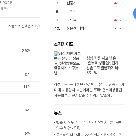
3,000원
선풍기
7
풀하우스
에어컨
노트북
2
사용자의 선택은?!
창문형 에어컨
4
쇼핑가이드
29
개
삼성 가전 사고 받은
'온누리 상품권', 전기
밥솥으로 알뜰하게 바
꾸는 법!
3
개
삼성 가전 구매 혜택으로 받은 온누리상품권, 어
11
개
디에 사용할지 고민이라면 주목! 온누리상품권
사용법부터 전기밥솥 추천까지 알뜰하..
6
개
뉴스
밥솥 아직도 정가 주고 사세요? 지금이 구매
찬스★ (~5/19)
9
개
올스테인리스에 2.2기압까지? 진화하는 전