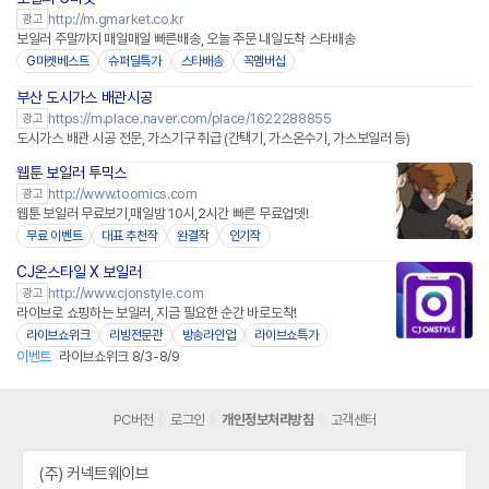
http://m.gmarket.co.kr
광고
보일러 주말까지 매일매일 빠른배송, 오늘 주문 내일도착 스타배송
G마켓베스트
슈퍼딜특가
스타배송
꼭멤버십
부산 도시가스 배관시공
https://m.place.naver.com/place/1622288855
광고
도시가스 배관 시공 전문, 가스기구 취급 (간택기, 가스온수기, 가스보일러 등)
웹툰 보일러 투믹스
네이버페이
http://www.toomics.com
광고
웹툰 보일러 무료보기,매일밤 10시,2시간 빠른 무료업뎃!
무료 이벤트
대표 추천작
완결작
인기작
CJ온스타일 X 보일러
네이버페이
http://www.cjonstyle.com
광고
라이브로 쇼핑하는 보일러, 지금 필요한 순간 바로도착!
라이브쇼위크
리빙전문관
방송라인업
라이브쇼특가
이벤트
라이브쇼위크 8/3-8/9
PC버전
로그인
개인정보처리방침
고객센터
(주) 커넥트웨이브