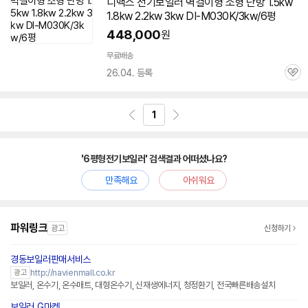
디맥스
전기
보일러
벽걸이형 소형 난방 1.5kw
1.8kw 2.2kw 3kw DI-M030K/3kw/6평
448,000
원
무료배송
26.04. 등록
관
심
1
'6평형전기보일러' 검색결과 어떠셨나요?
만족해요
아쉬워요
파워링크
광고
신청하기
경동보일러판매서비스
네이버페이 플러스
http://navienmall.co.kr
광고
보일러, 온수기, 온수매트, 대형온수기, 신재생에너지, 청정환기, 전국빠른배송설치
보일러 G마켓