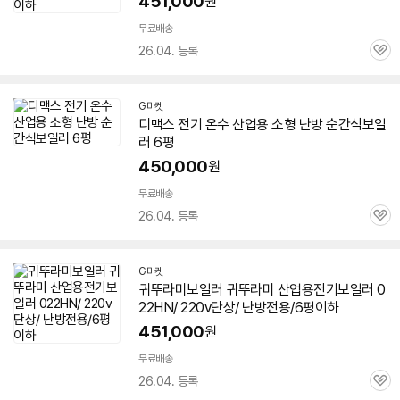
451,000
원
무료배송
26.04. 등록
관
심
G마켓
디맥스
전기
온수 산업용 소형 난방 순간식
보일
러
6평
450,000
원
무료배송
26.04. 등록
관
심
G마켓
귀뚜라미
보일러
귀뚜라미 산업용
전기
보일러
0
22HN/ 220v단상/ 난방전용/6평이하
451,000
원
무료배송
26.04. 등록
관