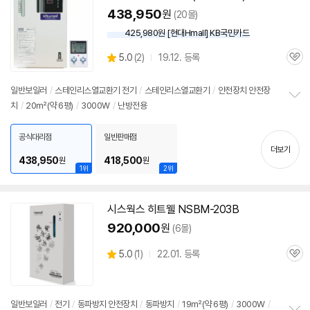
438,950
원
(20몰)
425,980원 [현대Hmall] KB국민카드
상
5.0
(
2)
19.12. 등록
관
별
품
심
점
리
일반
보일러
/
스테인리스열교환기
전기
/
스테인리스열교환기
/
안전장치 안전장
뷰
치
/
20㎡(약 6평)
/
3000W
/
난방전용
정
보
펼
공식대리점
일반판매점
치
더보기
기
438,950
418,500
원
원
1위
2위
시스웍스 히트웰 NSBM-203B
920,000
원
(6몰)
상
5.0
(
1)
22.01. 등록
관
별
품
심
점
리
뷰
일반
보일러
/
전기
/
동파방지 안전장치
/
동파방지
/
19㎡(약 6평)
/
3000W
/