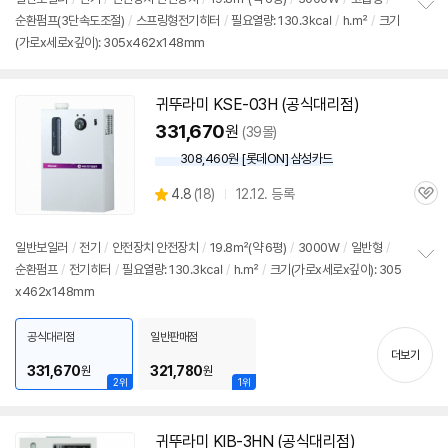
뷰
순환펌프(3단속도조절)
/
스프링형전기히터
/
필요열량: 130.3㎉
/
h.㎡
/
크기
정
(가로x세로x깊이): 305x462x148mm
보
펼
치
기
귀뚜라미 KSE-03H (공식대리점)
331,670
원
(39몰)
308,460원 [롯데ON] 삼성카드
상
4.8
(
18)
12.12. 등록
관
별
품
심
점
리
일반
보일러
/
전기
/
안전장치 안전장치
/
19.8㎡(약 6평)
/
3000W
/
일반형
/
뷰
순환펌프
/
전기히터
/
필요열량: 130.3㎉
/
h.㎡
/
크기(가로x세로x깊이): 305
정
x462x148mm
보
펼
치
공식대리점
일반판매점
기
더보기
331,670
321,780
원
원
2위
1위
귀뚜라미 KIB-3HN (공식대리점)