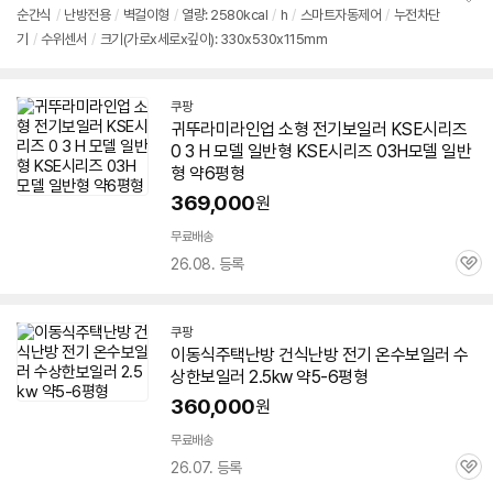
순간식
/
난방전용
/
벽걸이형
/
열량: 2580kcal
/
h
/
스마트자동제어
/
누전차단
정
기
/
수위센서
/
크기(가로x세로x깊이): 330x530x115mm
보
펼
치
기
쿠팡
귀뚜라미라인업 소형
전기
보일러
KSE시리즈
0 3 H 모델 일반형 KSE시리즈 03H모델 일반
형 약
6평형
369,000
원
무료배송
26.08. 등록
관
심
쿠팡
이동식주택난방 건식난방
전기
온수
보일러
수
상한
보일러
2.5kw 약5-
6평형
360,000
원
무료배송
26.07. 등록
관