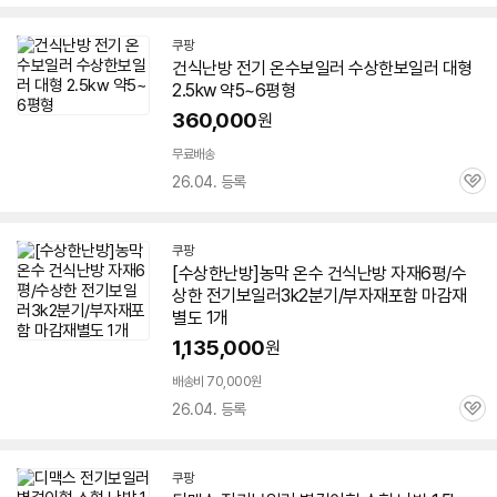
심
쿠팡
건식난방
전기
온수
보일러
수상한
보일러
대형
2.5kw 약5~
6평형
360,000
원
무료배송
26.04. 등록
관
심
쿠팡
[수상한난방]농막 온수 건식난방 자재6평/수
상한
전기
보일러
3k2분기/부자재포함 마감재
별도 1개
1,135,000
원
배송비 70,000원
26.04. 등록
관
심
쿠팡