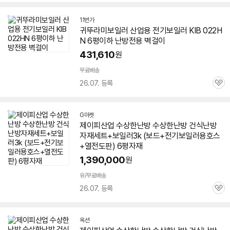
심
11번가
귀뚜라미
보일러
산업용
전기
보일러
KIB 022H
N 6평이하 난방전용 벽걸이
431,610
원
무료배송
26.07. 등록
관
심
G마켓
제이피산업 수상한난방 수상한난방 건식난방
자재세트+
보일러
3k (보드+
전기
보일러용호스
+열전도판) 6평자재
1,390,000
원
유/무료배송
26.07. 등록
관
심
옥션