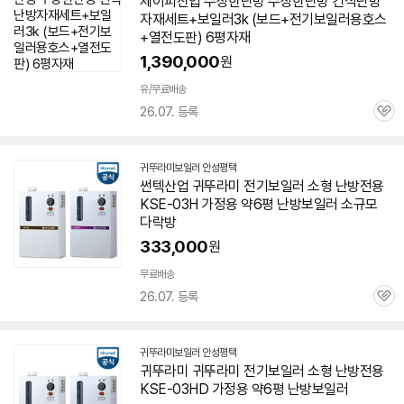
제이피산업 수상한난방 수상한난방 건식난방
자재세트+
보일러
3k (보드+
전기
보일러용호스
+열전도판) 6평자재
1,390,000
원
유/무료배송
26.07. 등록
관
심
귀뚜라미보일러 안성평택
네
썬텍산업 귀뚜라미
전기
보일러
소형 난방전용
이
KSE-03H 가정용 약6평 난방
보일러
소규모
버
페
다락방
이
333,000
원
무료배송
26.07. 등록
관
심
귀뚜라미보일러 안성평택
네
귀뚜라미 귀뚜라미
전기
보일러
소형 난방전용
이
KSE-03HD 가정용 약6평 난방
보일러
버