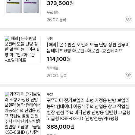
페
373,500
원
이
무료배송
26.07. 등록
관
심
쿠팡
[해외] 온수판넬
보일러
모듈 난방 장판 알루미
늄테이프 6평 화로판+화로관+호일테이프
114,100
원
무료배송
26.06. 등록
관
심
쿠팡
귀뚜라미
전기
보일러
소형 가정용 난방
보일러
농막 컨테이너 이동식주택 산업용 창고 작업실
별장 펜션 주택 바닥난방 난방용 일반형 고급형
고급형 KSE-03HD (난방전용/약
6평형
388,000
원