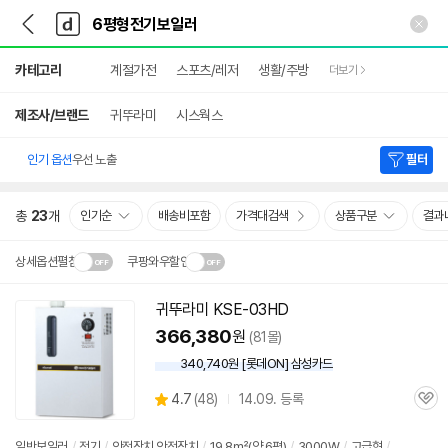
뒤
다
본문 바로가기
다
로
나
나
가
와
와
상
기
메
카테고리
계절가전
스포츠/레저
생활/주방
더보기
세
인
검
색
제조사/브랜드
귀뚜라미
시스웍스
인기 옵션
우선 노출
필터
총
23
개
인기순
배송비포함
가격대검색
상품구분
결과
상세옵션펼침
쿠팡와우할인
설치 환경·지역에 따라
귀뚜라미 KSE-03HD
닫
배송·설치비가 달라집니다.
366,380
원
(81몰)
기
340,740원 [롯데ON] 삼성카드
상
4.7
(
48)
14.09. 등록
관
별
품
심
점
리
일반
보일러
/
전기
/
안전장치 안전장치
/
19.8㎡(약 6평)
/
3000W
/
고급형
/