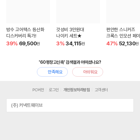
방수 고어텍스 등산화
갓성비 3만원대
편안한 스니커즈
디스커버리 특가!
나이키 세트★
크록스 인모션 페이
39%
69,500
3%
34,115
47%
52,130
원
원
원
'60평창고신축' 검색결과 어떠셨나요?
만족해요
아쉬워요
PC버전
로그인
개인정보처리방침
고객센터
(주) 커넥트웨이브