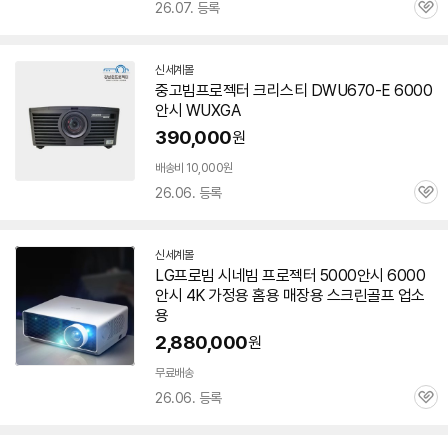
26.07. 등록
관
송
심
신세계몰
중고빔
프로젝터
크리스티 DWU670-E
6000
안시
WUXGA
390,000
원
배송비 10,000원
26.06. 등록
관
심
신세계몰
LG프로빔 시네빔
프로젝터
5000안시
6000
안시
4K 가정용 홈용 매장용 스크린골프 업소
용
2,880,000
원
무료배송
26.06. 등록
관
심