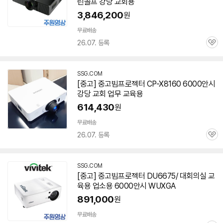
린골프 강당 교회용
3,846,200
원
빠
른
무료배송
배
26.07. 등록
관
송
심
SSG.COM
[중고] 중고빔
프로젝터
CP-X8160
6000안시
강당 교회 업무 교육용
614,430
원
빠
른
무료배송
배
26.07. 등록
관
송
심
SSG.COM
[중고] 중고빔
프로젝터
DU6675/ 대회의실 교
육용 업소용
6000안시
WUXGA
891,000
원
빠
른
무료배송
배