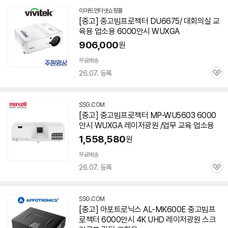
이마트인터넷쇼핑몰
[중고] 중고빔
프로젝터
DU6675/ 대회의실 교
육용 업소용
6000안시
WUXGA
906,000
원
빠
른
무료배송
배
26.07. 등록
관
송
심
SSG.COM
[중고] 중고빔
프로젝터
MP-WU5603
6000
안시
WUXGA 레이저광원 /업무 교육 업소용
1,558,580
원
빠
른
무료배송
배
26.07. 등록
관
송
심
SSG.COM
[중고] 아포트로닉스 AL-MK600E 중고빔
프
로젝터
6000안시
4K UHD 레이저광원 스크