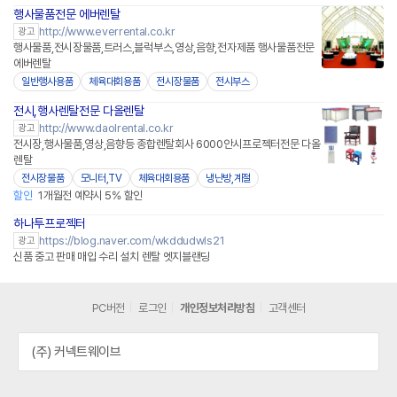
행사물품전문 에버렌탈
http://www.everrental.co.kr
광고
행사물품,전시장물품,트러스,블럭부스,영상,음향,전자제품 행사물품전문
에버렌탈
일반행사용품
체육대회용품
전시장물품
전시부스
전시,행사렌탈전문 다올렌탈
http://www.daolrental.co.kr
광고
전시장,행사물품,영상,음향등 종합렌탈회사 6000안시프로젝터전문 다올
렌탈
전시장물품
모니터,TV
체육대회용품
냉난방,계절
할인
1개월전 예약시 5% 할인
하나투프로젝터
https://blog.naver.com/wkddudwls21
광고
신품 중고 판매 매입 수리 설치 렌탈 엣지블랜딩
PC버전
로그인
개인정보처리방침
고객센터
(주) 커넥트웨이브