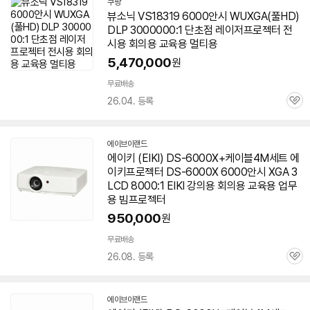
쿠팡
뷰소닉 VS18319
6000안시
WUXGA(풀HD)
DLP 3000000:1 단초점 레이저
프로젝터
전
시용 회의용 교육용 멀티용
5,470,000
원
무료배송
26.04. 등록
관
심
에이브이랜드
네
에이키 (EIKI) DS-6000X+케이블4M세트 에
이
이키
프로젝터
DS-6000X
6000안시
XGA 3
버
페
LCD 8000:1 EIKI 강의용 회의용 교육용 업무
이
용 빔
프로젝터
950,000
원
무료배송
26.08. 등록
관
심
에이브이랜드
네