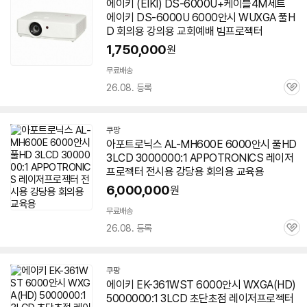
에이키 (EIKI) DS-6000U+케이블4M세트
이
에이키 DS-6000U
6000안시
WUXGA 풀H
버
페
D 회의용 강의용 교회예배 빔
프로젝터
이
1,750,000
원
무료배송
26.08. 등록
관
심
쿠팡
아포트로닉스 AL-MH600E
6000안시
풀HD
3LCD 3000000:1 APPOTRONICS 레이저
프로젝터
전시용 강당용 회의용 교육용
6,000,000
원
무료배송
26.08. 등록
관
심
쿠팡
에이키 EK-361WST
6000안시
WXGA(HD)
5000000:1 3LCD 초단초점 레이저
프로젝터