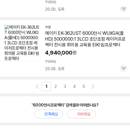
무료배송
26.08. 등록
관
심
쿠팡
에이키 EK-362UST
6000안시
WUXGA(풀
HD) 5000000:1 3LCD 초단초점 레이저
프로
젝터
전시용 회의용 교육용 EIKI 빔
프로젝터
4,940,000
원
무료배송
26.08. 등록
관
심
1
2
3
4
5
'6000안시프로젝터' 검색결과 어떠셨나요?
만족해요
아쉬워요