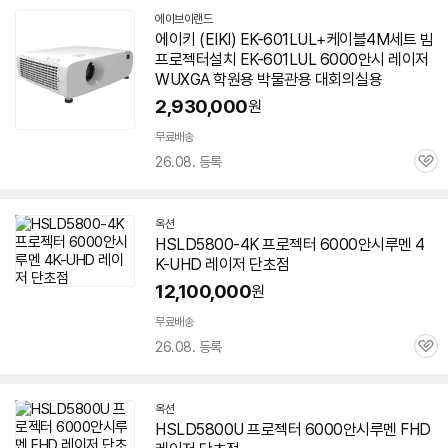
에이브이랜드
네
에이키 (EIKI) EK-601LUL+케이블4M세트 빔
이
프로젝터
설치 EK-601LUL
6000안시
레이저
버
페
WUXGA 학원용 박물관용 대회의실용
이
2,930,000
원
무료배송
26.08. 등록
관
심
옥션
HSLD5800-4K
프로젝터
6000안시
루멘 4
K-UHD 레이저 단초점
12,100,000
원
무료배송
26.08. 등록
관
심
옥션
HSLD5800U
프로젝터
6000안시
루멘 FHD