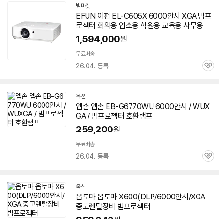
빔마켓
네
EFUN 이펀 EL-C605X
6000안시
XGA 빔
프
이
로젝터
회의용 업소용 학원용 교육용 사무용
버
페
1,594,000
원
이
무료배송
26.04. 등록
관
심
옥션
엡손 엡손 EB-G6770WU
6000안시
/ WUX
GA / 빔
프로젝터
호환램프
259,200
원
무료배송
26.04. 등록
관
심
옥션
옵토마 옵토마 X600(DLP/
6000안시
/XGA
중고렌탈장비 빔
프로젝터