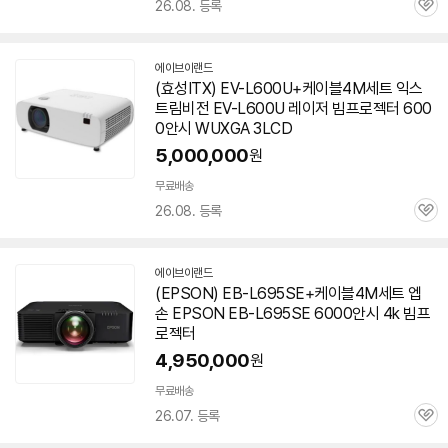
26.08. 등록
관
심
에이브이랜드
네
(효성ITX) EV-L600U+케이블4M세트 익스
이
트림비전 EV-L600U 레이저 빔
프로젝터
600
버
페
0안시
WUXGA 3LCD
이
5,000,000
원
무료배송
26.08. 등록
관
심
에이브이랜드
네
(EPSON) EB-L695SE+케이블4M세트 엡
이
손 EPSON EB-L695SE
6000안시
4k 빔
프
버
페
로젝터
이
4,950,000
원
무료배송
26.07. 등록
관
심