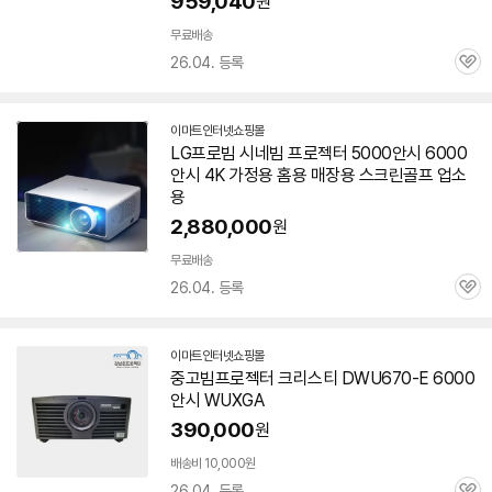
959,040
원
무료배송
26.04. 등록
관
심
이마트인터넷쇼핑몰
LG프로빔 시네빔
프로젝터
5000안시
6000
안시
4K 가정용 홈용 매장용 스크린골프 업소
용
2,880,000
원
빠
른
무료배송
배
26.04. 등록
관
송
심
이마트인터넷쇼핑몰
중고빔
프로젝터
크리스티 DWU670-E
6000
안시
WUXGA
390,000
원
배송비 10,000원
26.04. 등록