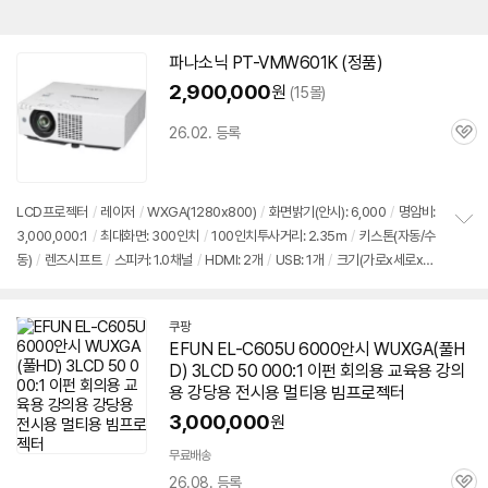
파나소닉 PT-VMW601K (정품)
2,900,000
원
(15몰)
26.02. 등록
관
심
LCD
프로젝터
/
레이저
/
WXGA(1280x800)
/
화면밝기(안시): 6,000
/
명암비:
3,000,000:1
/
최대화면: 300인치
/
100인치투사거리: 2.35m
/
키스톤(자동/수
정
동)
/
렌즈시프트
/
스피커: 1.0채널
/
HDMI: 2개
/
USB: 1개
/
크기(가로x세로x깊
보
펼
이): 399x115x348mm
치
기
쿠팡
EFUN EL-C605U
6000안시
WUXGA(풀H
D) 3LCD 50 000:1 이펀 회의용 교육용 강의
용 강당용 전시용 멀티용 빔
프로젝터
3,000,000
원
무료배송
26.08. 등록