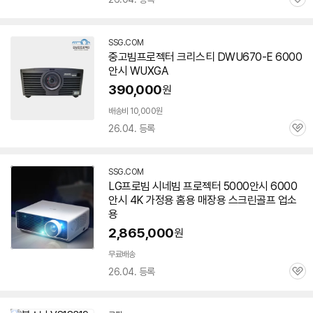
관
심
SSG.COM
중고빔
프로젝터
크리스티 DWU670-E
6000
안시
WUXGA
390,000
원
배송비 10,000원
26.04. 등록
관
심
SSG.COM
LG프로빔 시네빔
프로젝터
5000안시
6000
안시
4K 가정용 홈용 매장용 스크린골프 업소
용
2,865,000
원
빠
른
무료배송
배
26.04. 등록
관
송
심