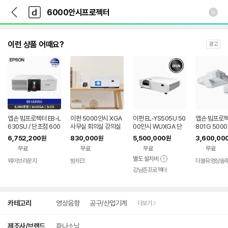
뒤
다
본문 바로가기
다
로
나
나
가
와
와
기
메
인
이런 상품 어때요?
광고
엡손 빔프로젝터 EB-L
이펀 5000안시 XGA
이펀 EL-YS505U 50
엡손 빔프로젝
630SU / 단초점 600
사무실 회의실 강의실
00안시 WUXGA 단
801G 500
0안시 / 레이저 / 회의
교회 레이저 단초점 빔
초점 빔프로젝터
D 초단초점 
6,752,200
830,000
5,500,000
3,600,00
원
원
원
용 프로젝터
프로젝터 스크린 골프
브 레이저 LC
무료
무료
무료
무료
장
티비 학원 천
별도 설치비
회의실
웨이브라운지
빔테크
더블유영상솔
네이버
강남준프로젝터
페이
상
카테고리
영상음향
공구/산업기계
더보기
세
검
색
제조사/브랜드
파나소닉