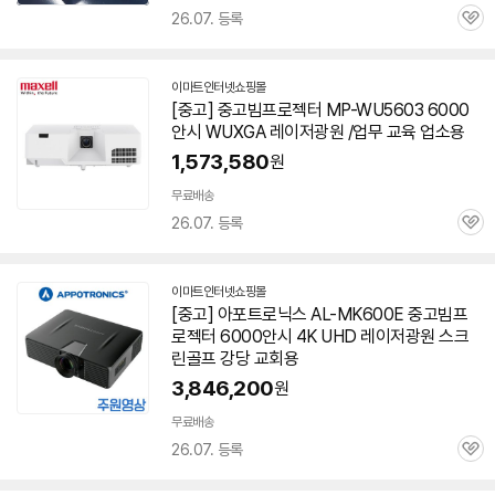
배
26.07. 등록
관
송
심
이마트인터넷쇼핑몰
[중고] 중고빔
프로젝터
MP-WU5603
6000
안시
WUXGA 레이저광원 /업무 교육 업소용
1,573,580
원
빠
른
무료배송
배
26.07. 등록
관
송
심
이마트인터넷쇼핑몰
[중고] 아포트로닉스 AL-MK600E 중고빔
프
로젝터
6000안시
4K UHD 레이저광원 스크
린골프 강당 교회용
3,846,200
원
빠
른
무료배송
배
26.07. 등록
관
송
심