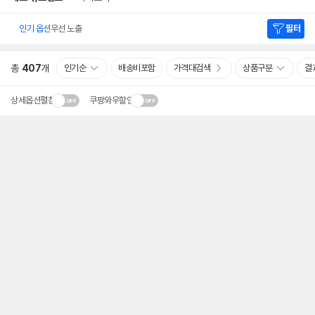
인기 옵션
우선 노출
필터
총
407
개
인기순
배송비포함
가격대검색
상품구분
결
상세옵션펼침
쿠팡와우할인