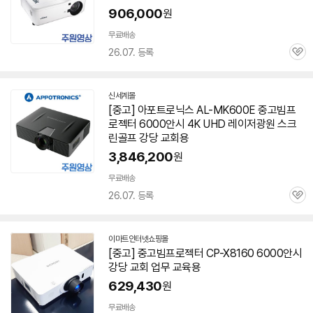
906,000
원
무료배송
26.07. 등록
관
심
신세계몰
[중고] 아포트로닉스 AL-MK600E 중고빔
프
로젝터
6000안시
4K UHD 레이저광원 스크
린골프 강당 교회용
3,846,200
원
무료배송
26.07. 등록
관
심
이마트인터넷쇼핑몰
[중고] 중고빔
프로젝터
CP-X8160
6000안시
강당 교회 업무 교육용
629,430
원
빠
른
무료배송