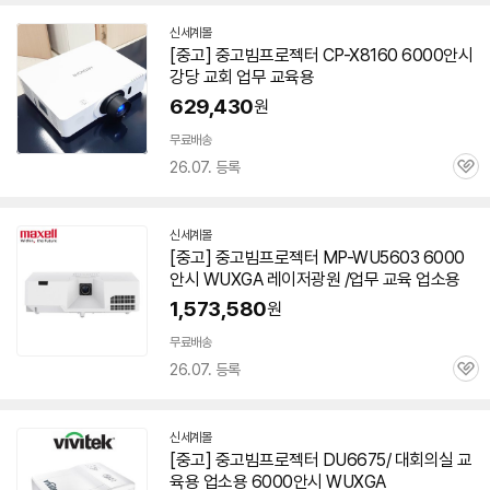
신세계몰
[중고] 중고빔
프로젝터
CP-X8160
6000안시
강당 교회 업무 교육용
629,430
원
무료배송
26.07. 등록
관
심
신세계몰
[중고] 중고빔
프로젝터
MP-WU5603
6000
안시
WUXGA 레이저광원 /업무 교육 업소용
1,573,580
원
무료배송
26.07. 등록
관
심
신세계몰
[중고] 중고빔
프로젝터
DU6675/ 대회의실 교
육용 업소용
6000안시
WUXGA