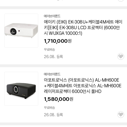
관
심
에이브이랜드
네
에이키 (EIKI) EK-308U+케이블4M세트 에이
이
키[EIKI] EK-308U LCD
프로젝터
(
6000안
버
페
시
WUXGA 10000:1)
이
1,710,000
원
무료배송
26.08. 등록
관
심
에이브이랜드
네
아포트로닉스 (아포트로닉스) AL-MH600E
이
+케이블4M세트 아포트로닉스 AL-MH600E
버
페
레이저
프로젝터
6000안시
풀HD
이
1,580,000
원
무료배송
26.08. 등록
관
심