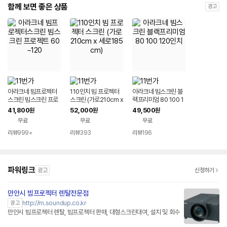
함께 보면 좋은 상품
광고
아라크네 빔프로젝터
110인치 빔 프로젝터
아라크네 빔스크린 블
스크린 빔스크린 프로
스크린 (가로210cm x
랙프리미엄 80 100 1
젝트 60~120
세로185cm)
20인치
41,800
52,000
49,500
원
원
원
무료
무료
무료
리뷰
999+
리뷰
393
리뷰
196
파워링크
광고
신청하기
만안시 빔프로젝터 렌탈전문점
네이버페이 플러스
http://m.soundup.co.kr
광고
만안시 빔프로젝터 렌탈, 빔프로젝터 판매, 대형스크린대여, 설치 및 회수