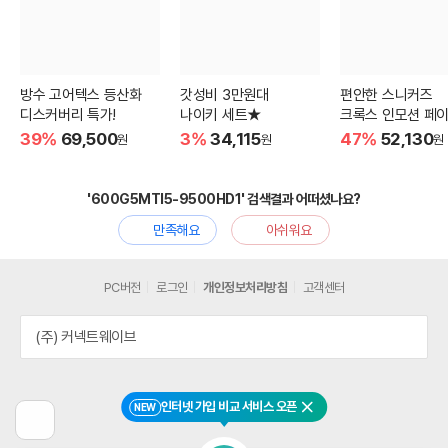
방수 고어텍스 등산화
갓성비 3만원대
편안한 스니커즈
디스커버리 특가!
나이키 세트★
크록스 인모션 페이
39%
69,500
3%
34,115
47%
52,130
원
원
원
'600G5MTI5-9500HD1' 검색결과 어떠셨나요?
만족해요
아쉬워요
PC버전
로그인
개인정보처리방침
고객센터
(주) 커넥트웨이브
인터넷 가입 비교 서비스 오픈
NEW
닫기
이
전