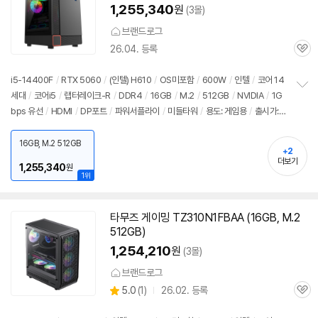
1,255,340
원
(3몰)
브랜드로그
26.04. 등록
관
심
i5-14400F
/
RTX 5060
/
(인텔) H610
/
OS미포함
/
600W
/
인텔
/
코어 14
세대
/
코어i5
/
랩터레이크-R
/
DDR4
/
16GB
/
M.2
/
512GB
/
NVIDIA
/
1G
정
bps 유선
/
HDMI
/
DP포트
/
파워서플라이
/
미들타워
/
용도: 게임용
/
출시가: 8
보
펼
79,000원
치
16GB, M.2 512GB
기
+2
더보기
1,255,340
원
1위
타무즈 게이밍 TZ310N1FBAA (16GB, M.2
512GB)
1,254,210
원
(3몰)
브랜드로그
상
5.0
(
1)
26.02. 등록
관
별
품
심
점