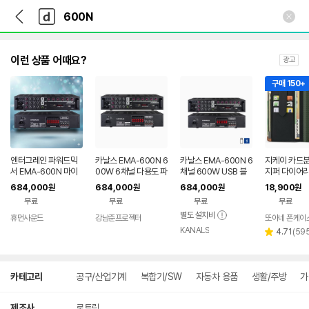
뒤
다
본문 바로가기
다
로
나
나
가
와
와
기
메
인
이런 상품 어때요?
광고
구매 150+
엔터그레인 파워드믹
카날스 EMA-600N 6
카날스 EMA-600N 6
지케이 카드
서 EMA-600N 마이
00W 6채널 다용도 파
채널 600W USB 블
지퍼 다이어리
크단자 55잭 캐논잭
워 앰프
루투스 매장 카페 PA
이스 카키, 갤
684,000
684,000
684,000
18,900
원
원
원
원
겸용 6CH 파워앰프
앰프
SM-A600N
무료
무료
무료
무료
별도 설치비
휴먼사운드
강남준프로젝터
또아네 폰케이
네이버
KANALS
페이
리
4.71
(
59
별
뷰
점
수
상
카테고리
공구/산업기계
복합기/SW
자동차 용품
생활/주방
가
세
검
색
제조사
로트링