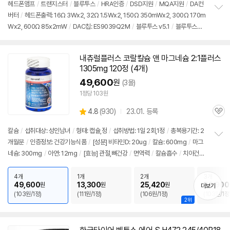
견
리
헤드폰앰프
/
트랜지스터
/
블루투스
/
HRA인증
/
DSD지원
/
MQA지원
/
DA컨
뷰
버터
/
헤드폰출력: 16Ω 3Wx2, 32Ω 1.5Wx2, 150Ω 350mWx2, 300Ω 170m
정
Wx2, 600Ω 85x2mW
/
DAC칩: ES9039Q2M
/
블루투스 v5.1
/
블루투스코
보
펼
덱: LDAC, aptX HD, aptX, SBC, AAC
/
768kHz/32bit
/
입력단자: USB-C, 옵
치
티컬, 코엑셜
/
출력단자: 4.4mm, 6.35mm, RCA, TRS
/
리모컨
/
무게: 510g
/
기
내츄럴플러스 코랄칼슘 앤 마그네슘 2:1플러스
크기(가로x세로x깊이): 139x32x147.5mm
/
OPA1612A
/
출시가: 879,000원
1305mg 120정 (4개)
49,600
원
(3몰)
1정당 103원
상
4.8
(
930)
23.01. 등록
관
별
품
심
점
칼슘
/
섭취대상: 성인남녀
/
형태: 캡슐,정
/
섭취방법: 1일 2회,1정
/
총복용기간: 2
리
개월분
/
인증정보: 건강기능식품
/
[성분] 비타민D: 20ug
/
칼슘: 600mg
/
마그
정
뷰
네슘: 300mg
/
아연: 12mg
/
[효능] 관절,뼈건강
/
면역력
/
칼슘흡수
/
치아건
보
펼
강
/
신경, 근육기능지원
/
복합: 4종
/
출시가: 879,000원
치
4개
1개
2개
3개
기
49,600
13,300
25,420
36,900
원
원
원
더보기
(103원/1정)
(111원/1정)
(106원/1정)
(103원/1정
2위