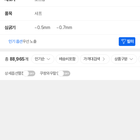
품목
샤프
심굵기
~0.5mm
~0.7mm
인기 옵션
우선 노출
필터
총
88,965
개
인기순
배송비포함
가격대검색
상품구분
상세옵션펼침
쿠팡와우할인