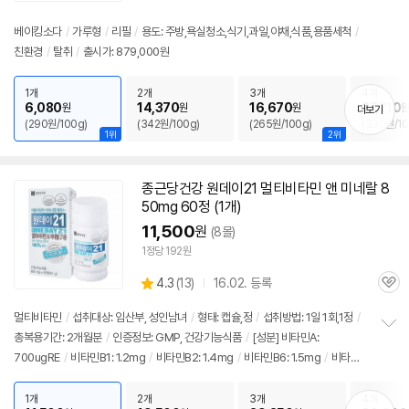
점
리
베이킹소다
/
가루형
/
리필
/
용도: 주방,욕실청소,식기,과일,야채,식품,용품세척
/
뷰
친환경
/
탈취
/
출시가: 879,000원
1개
2개
3개
4개
6,080
14,370
16,670
27,710
원
원
원
더보기
(290원/100g)
(342원/100g)
(265원/100g)
(330원/10
1위
2위
종근당건강 원데이21 멀티비타민 앤 미네랄 8
50mg 60정 (1개)
11,500
원
(8몰)
1정당 192원
상
4.3
(
13)
16.02. 등록
관
별
품
심
점
멀티비타민
/
섭취대상: 임산부, 성인남녀
/
형태: 캡슐,정
/
섭취방법: 1일 1회,1정
/
리
총복용기간: 2개월분
/
인증정보: GMP, 건강기능식품
/
[성분] 비타민A:
정
뷰
700ugRE
/
비타민B1: 1.2mg
/
비타민B2: 1.4mg
/
비타민B6: 1.5mg
/
비타민B
보
펼
12: 7.2ug
/
비타민C: 100mg
/
비타민D: 10ug
/
비타민E: 11mga-TE
/
비타민
치
K: 60ug
/
나이아신: 15ugNE
/
비오틴: 60ug
/
판토텐산: 5mg
/
엽산: 600ug
1개
2개
3개
4개
기