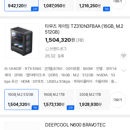
더보기
942,120
1,087,050
1,216,250
원
원
원
2위
1위
타무즈 게이밍 TZ310N3FBAA (16GB, M.2
512GB)
1,504,320
원
(3몰)
브랜드로그
26.02. 등록
관
심
i5-14400F
/
RTX 5060
/
(인텔) B760
/
OS미포함
/
600W
/
인텔
/
코어 14
세대
/
코어i5
/
랩터레이크-R
/
DDR5
/
16GB
/
M.2
/
512GB
/
NVIDIA
/
1G
정
bps 유선
/
HDMI
/
DP포트
/
USB3.x 5Gbps
/
파워서플라이
/
미들타워
/
용
보
펼
도: 게임용
/
출시가: 879,000원
치
16GB, M.2 512GB
16GB, M.2 1TB
32GB, M.2 1TB
기
더보기
1,504,320
1,573,130
1,928,930
원
원
원
1위
2위
DEEPCOOL N600 BRAVOTEC