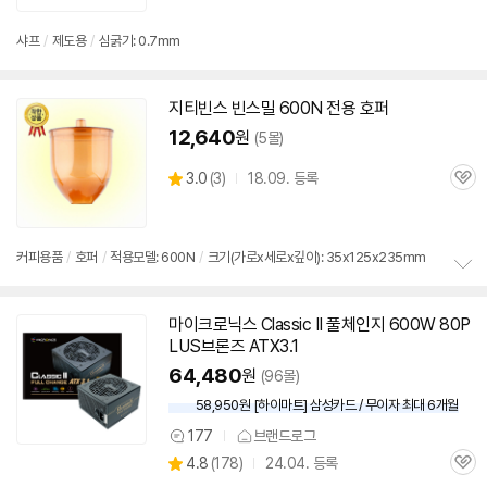
리
뷰
샤프
/
제도용
/
심굵기: 0.7mm
지티빈스 빈스밀
600N
전용 호퍼
12,640
원
(5몰)
상
3.0
(
3)
18.09. 등록
관
별
품
심
점
리
뷰
커피용품
/
호퍼
/
적용모델: 600N
/
크기(가로x세로x깊이): 35x125x235mm
정
보
마이크로닉스 Classic II 풀체인지 600W 80P
펼
LUS브론즈 ATX3.1
치
기
64,480
원
(96몰)
58,950원 [하이마트] 삼성카드 / 무이자 최대 6개월
177
브랜드로그
상
상
4.8
(
178)
24.04. 등록
품
관
별
의
품