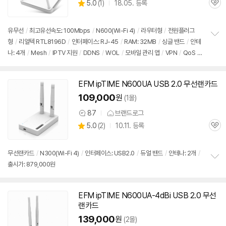
상
5.0
(
1)
18.05. 등록
품
관
별
의
품
심
점
견
리
유무선
/
최고유선속도: 100Mbps
/
N600(Wi-Fi 4)
/
라우터형
/
전원플러그
뷰
형
/
리얼텍 RTL8196D
/
인터페이스: RJ-45
/
RAM: 32MB
/
싱글 밴드
/
안테
정
나: 4개
/
Mesh
/
IPTV 지원
/
DDNS
/
WOL
/
모바일 관리 앱
/
VPN
/
QoS
/
보
펼
멀티 SSID
/
모바일 UI
/
유선 에이전트
/
무상 2년
/
출시가: 879,000원
치
기
EFM ipTIME N600UA USB 2.0 무선랜카드
109,000
원
(1몰)
87
브랜드로그
상
상
5.0
(
2)
10.11. 등록
품
관
별
의
품
심
점
견
리
무선랜카드
/
N300(Wi-Fi 4)
/
인터페이스: USB2.0
/
듀얼 밴드
/
안테나: 2개
/
뷰
출시가: 879,000원
정
보
펼
치
EFM ipTIME N600UA-4dBi USB 2.0 무선
기
랜카드
139,000
원
(2몰)