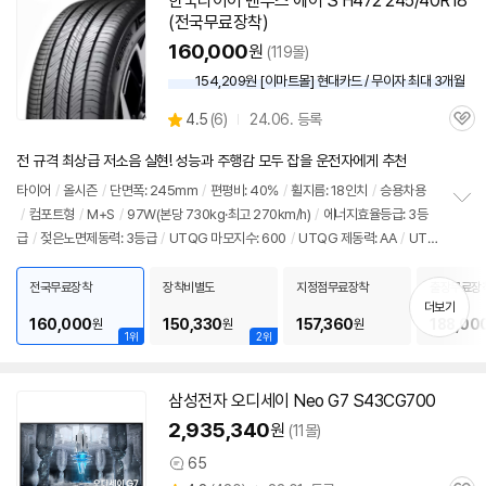
한국타이어 벤투스 에어 S H472 245/40R18
(전국무료장착)
160,000
원
(119몰)
154,209원 [이마트몰] 현대카드 / 무이자 최대 3개월
상
4.5
(
6)
24.06. 등록
관
별
품
심
점
전 규격 최상급 저소음 실현! 성능과 주행감 모두 잡을 운전자에게 추천
리
뷰
타이어
/
올시즌
/
단면폭: 245mm
/
편평비: 40%
/
휠지름: 18인치
/
승용차용
/
컴포트형
/
M+S
/
97W(본당 730kg·최고 270km/h)
/
에너지효율등급: 3등
정
급
/
젖은노면제동력: 3등급
/
UTQG 마모지수: 600
/
UTQG 제동력: AA
/
UTQ
보
펼
G 내열성: A
/
[추천차종] 현대: 아반떼N
/
벤츠: C클래스, E클래스
/
출시가: 879,0
치
00원
전국무료장착
장착비별도
지정점무료장착
출장무료장
기
더보기
160,000
150,330
157,360
188,00
원
원
원
1위
2위
삼성전자 오디세이 Neo G7 S43CG700
2,935,340
원
(11몰)
65
상