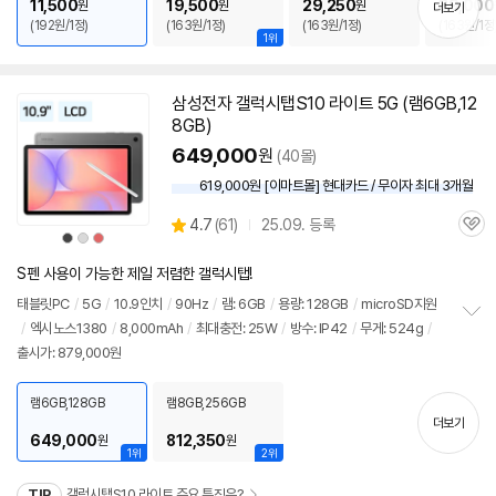
11,500
19,500
29,250
39,000
원
원
원
더보기
/
요오드: 150ug
/
아연: 8.5mg
/
구리: 0.8mg
/
망간: 3mg
/
철분: 12mg
/
크
(192원/1정)
(163원/1정)
(163원/1정)
(163원/1정
롬: 30ug
/
몰리브덴: 25ug
/
[효능] 영양보충
/
항산화
/
갑상선기능 지원
/
혈액
1위
응고
/
콜레스테롤감소
/
적혈구생성 촉진
/
피부건강
/
눈건강
/
관절,뼈건강
/
에
너지생산
/
면역력
/
태아발달
/
칼슘흡수
/
철분흡수
/
복합: 21종
/
출시가: 879,0
삼성전자 갤럭시탭S10 라이트 5G (램6GB,12
00원
8GB)
649,000
원
(40몰)
619,000원 [이마트몰] 현대카드 / 무이자 최대 3개월
상
4.7
(
61)
25.09. 등록
관
별
상
상
상
품
품
품
품
심
점
색
색
색
상
상
상
리
S펜 사용이 가능한 제일 저렴한 갤럭시탭!
뷰
태블릿PC
/
5G
/
10.9인치
/
90Hz
/
램: 6GB
/
용량: 128GB
/
microSD지원
/
엑시노스1380
/
8,000mAh
/
최대충전: 25W
/
방수: IP42
/
무게: 524g
/
정
출시가: 879,000원
보
펼
치
램6GB,128GB
램8GB,256GB
기
더보기
649,000
812,350
원
원
1위
2위
TIP
갤럭시탭S10 라이트 주요 특징은?