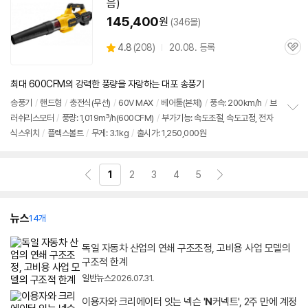
기
음)
영
상
145,400
원
(346몰)
상
4.8
(
208)
20.08. 등록
관
별
품
심
점
리
최대 600CFM의 강력한 풍량을 자랑하는 대포 송풍기
뷰
송풍기
/
핸드형
/
충전식(무선)
/
60V MAX
/
베어툴(본체)
/
풍속: 200km/h
/
브
러쉬리스모터
/
풍량: 1,019㎥/h(600CFM)
/
부가기능: 속도조절, 속도고정, 전자
정
식스위치
/
플렉스볼트
/
무게: 3.1kg
/
출시가: 1,250,000원
보
펼
치
기
1
2
3
4
5
뉴스
14개
독일 자동차 산업의 연쇄 구조조정, 고비용 사업 모델의
구조적 한계
일반뉴스
2026.07.31.
이용자와 크리에이터 잇는 넥슨 '
N
커넥트', 2주 만에 계정