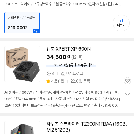
/
패스트드라이어
/
스무딩브러쉬
/
볼륨브러쉬
/
30mm코안다2x컬링배럴
/
40
보
펼
mm코안다2x컬링배럴
/
추가구성: 보관케이스
/
[규격]
/
소비전력: 1700W
/
색
치
상: 세라믹 핑크/로즈 골드
/
코드길이: 2.675m
/
출시가: 879,000원
세라믹핑크/로즈골드
기
+1
더보기
819,000
원
1위
앱코 XPERT XP-
600N
34,500
원
(121몰)
31,740원 [롯데ON] 롯데카드
4
브랜드로그
상
상
4.8
(
18)
22.06. 등록
품
관
별
의
품
심
점
견
ATX 파워
/
600W
/
케이블연결: 케이블일체형
/
+12V 가용률: 90%
/
PF(역률):
리
99%
/
깊이: 140mm
/
무상 3년
/
자동 팬 조절
/
대기전력 1W 미만
/
[변경사항]
정
뷰
25년 10월 커넥터 보조전원 (4+4)핀x1⇢(4+4)핀x2로 변경
/
출시가: 879,000
보
펼
원
치
기
타무즈 스트라이커 TZ300N1FBAA (16GB,
M.2 512GB)