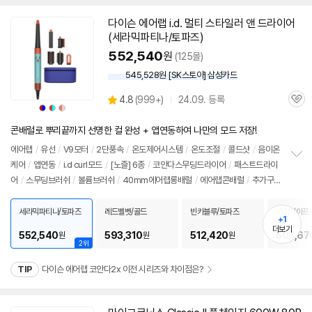
다이슨 에어랩 i.d. 멀티 스타일러 앤 드라이어
동
(세라믹파티나/토파즈)
영
상
552,540
원
(125몰)
545,528원 [SK스토아] 삼성카드
상
4.8
(
999+)
24.09. 등록
관
별
상
상
상
상
상
상
품
품
품
품
품
품
품
심
점
색
색
색
색
색
색
상
상
상
상
상
상
리
콘배럴로 뿌리끝까지 선명한 컬 완성 + 앱연동하여 나만의 모드 저장!
뷰
에어랩
/
유선
/
V9모터
/
2단풍속
/
온도제어시스템
/
온도조절
/
콜드샷
/
음이온
케어
/
앱연동
/
i.d curl모드
/
[노즐] 6종
/
코안다스무딩드라이어
/
패스트드라이
정
어
/
스무딩브러쉬
/
볼륨브러쉬
/
40mm에어랩롱배럴
/
에어랩콘배럴
/
추가구
보
펼
성: 필터클렌징브러쉬, 보관케이스
/
[규격]
/
소비전력: 1300W
/
색상: 세라믹파티
치
나/토파즈
/
무게: 600g
/
코드길이: 2.675m
/
출시가: 699,000원
세라믹파티나/토파즈
레드벨벳/골드
빈카블루/토파즈
세라믹아프
기
+1
즈
더보기
552,540
593,310
512,420
508,67
원
원
원
2위
TIP
다이슨 에어랩 코안다2x 이전 시리즈와 차이점은?