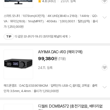
상
4.8
(
480)
23.01. 등록
품
관
별
의
품
심
점
견
리
스마트 모니터
/
107.9cm(43인치)
/
4K UHD(3840 x 2160)
/
144Hz
/
QD-
뷰
VA
/
와이드(16:9)
/
1ms(MPRT)
/
400nits
/
1,000,000:1
/
틸트(상하)
/
출시
정
가: 1,250,000원
보
펼
치
TIP
다 같은 모니터가 아니다 프리미엄 패널의 세계
기
AIYIMA DAC-A10 (해외구매)
동
영
99,380
원
(11몰)
상
24.11. 등록
관
심
헤드폰앰프
/
DAC칩: ESS9018K2M
/
입력단자: USB-C, 옵티컬, 코엑셜
/
출력
단자: 3.5mm, 4.4mm
/
출시가: 1,250,000원
정
보
펼
치
디월트 DCMBA572 (충전기없음, 배터리없
동