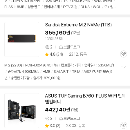
형
/
리얼텍 RTL8197FNT
/
600 MHz
/
인터페이스: RJ-45
/
RAM: 64MB
/
정
FLASH: 8MB
/
싱글 밴드
/
안테나: 3개
/
IPTV 지원
/
DLNA
/
WOL
/
모바일
보
펼
관리 앱
/
VPN
/
멀티 SSID
/
모바일 UI
/
무상 1년
/
출시가: 879,000원
치
기
Sandisk Extreme M.2 NVMe (1TB)
355,160
원
(12몰)
1GB당 355원
2
브랜드로그
상
상
4.8
(
34)
23.12. 등록
품
관
별
의
품
심
점
견
M.2 (2280)
/
PCIe4.0x4 (64GT/s)
/
컨트롤러: 기타
/
순차읽기: 5,150MB/s
리
/
순차쓰기: 4,900MB/s
/
HMB
/
S.M.A.R.T
/
TRIM
/
A/S기간: 제한보증, 5
정
뷰
년
/
방열판 미포함
/
출시가: 879,000원
보
펼
치
기
ASUS TUF Gaming B760-PLUS WIFI 인텍
앤컴퍼니
442,140
원
(1몰)
2
브랜드로그
상
상
3.0
(
2)
23.03. 등록
품
관
별