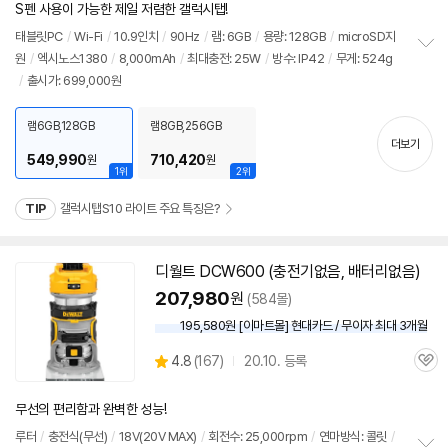
점
견
S펜 사용이 가능한 제일 저렴한 갤럭시탭!
리
뷰
태블릿PC
/
Wi-Fi
/
10.9인치
/
90Hz
/
램: 6GB
/
용량: 128GB
/
microSD지
원
/
엑시노스1380
/
8,000mAh
/
최대충전: 25W
/
방수: IP42
/
무게: 524g
정
/
출시가: 699,000원
보
펼
치
램6GB,128GB
램8GB,256GB
기
더보기
549,990
710,420
원
원
1위
2위
TIP
갤럭시탭S10 라이트 주요 특징은?
디월트 DCW600 (충전기없음, 배터리없음)
207,980
원
(584몰)
195,580원 [이마트몰] 현대카드 / 무이자 최대 3개월
상
4.8
(
167)
20.10. 등록
관
별
품
심
점
리
무선의 편리함과 완벽한 성능!
뷰
루터
/
충전식(무선)
/
18V(20V MAX)
/
회전수: 25,000rpm
/
연마방식: 콜릿
/