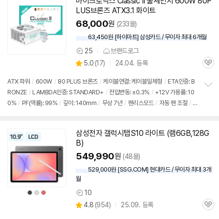
마이크로닉스 Classic II 풀체인지 600W 80P
LUS브론즈 ATX3.1 화이트
68,000
원
(233몰)
63,450원 [하이마트] 삼성카드 / 무이자 최대 6개월
25
브랜드로그
상
상
5.0
(
17)
24.04. 등록
품
관
별
의
품
심
점
견
ATX 파워
/
600W
/
80 PLUS 브론즈
/
케이블연결: 케이블일체형
/
ETA인증: B
리
RONZE
/
LAMBDA인증: STANDARD+
/
전압변동: ±0.3%
/
+12V 가용률: 10
정
뷰
0%
/
PF(역률): 99%
/
깊이: 140mm
/
무상 7년
/
팬리스모드
/
자동 팬 조절
/
보
펼
대기전력 1W 미만
/
플랫케이블
/
[변경사항] 25년 12월 메인전원 24핀(20+4)⇢
치
24핀으로 변경
/
출시가: 699,000원
기
삼성전자 갤럭시탭S10 라이트 (램6GB,128G
B)
549,990
원
(48몰)
529,000원 [SSG.COM] 현대카드 / 무이자 최대 3개
월
상
상
상
10
상
품
품
품
색
색
색
상
4.8
(
954)
25.09. 등록
품
상
상
상
관
별
의
품
심