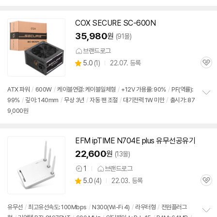
펼
제한보증, 5년
/
방열판 미포함
/
출시가: 879,000원
치
기
COX SECURE SC-
600N
35,980
원
(91몰)
브랜드로그
상
5.0
(
1)
22.07. 등록
관
별
품
심
점
리
ATX 파워
/
600W
/
케이블연결: 케이블일체형
/
+12V 가용률: 90%
/
PF(역률):
뷰
99%
/
깊이: 140mm
/
무상 3년
/
자동 팬 조절
/
대기전력 1W 미만
/
출시가: 87
정
9,000원
보
펼
치
기
EFM ipTIME N704E plus 유무선공유기
22,600
원
(13몰)
1
브랜드로그
상
상
5.0
(
4)
22.03. 등록
품
관
별
의
품
심
점
견
리
유무선
/
최고유선속도: 100Mbps
/
N300(Wi-Fi 4)
/
라우터형
/
전원플러그
뷰