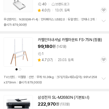
40
브랜드로그
상
상
4.0
(
1)
13.01. 등록
품
관
별
의
품
심
점
견
무선랜카드
/
N300(Wi-Fi 4)
/
인터페이스: USB2.0
/
듀얼 밴드
/
안테나: 2개
/
리
출시가: 879,000원
정
뷰
보
펼
치
카멜인터내셔널 카멜마운트 FS-75N (정품)
기
99,180
원
(142몰)
1
상
상
4.7
(
37)
23.03. 등록
품
관
별
의
품
심
점
견
상
상
리
품
품
색
색
뷰
상
상
TV스탠드
/
이젤형
/
선반
/
무게: 10.36kg
/
크기(가로x세로x깊이) : 991x1258
x370mm
/
출시가: 879,000원
정
보
펼
치
삼성전자 SL-M2680N (기본토너)
기
222,970
원
(132몰)