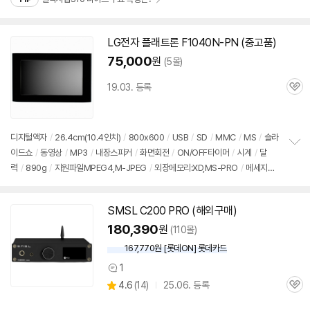
LG전자 플래트론 F1040N-PN (중고품)
75,000
원
(5몰)
19.03. 등록
관
심
디지털액자
/
26.4cm(10.4인치)
/
800x600
/
USB
/
SD
/
MMC
/
MS
/
슬라
이드쇼
/
동영상
/
MP3
/
내장스피커
/
화면회전
/
ON/OFF타이머
/
시계
/
달
정
력
/
890g
/
지원파일MPEG4,M-JPEG
/
외장메모리:XD,MS-PRO
/
메세지설
보
펼
정기능
/
출시가: 879,000원
치
기
SMSL C200 PRO (해외구매)
180,390
원
(110몰)
167,770원 [롯데ON] 롯데카드
1
상
상
4.6
(
14)
25.06. 등록
품
관
별
의
품
심
점