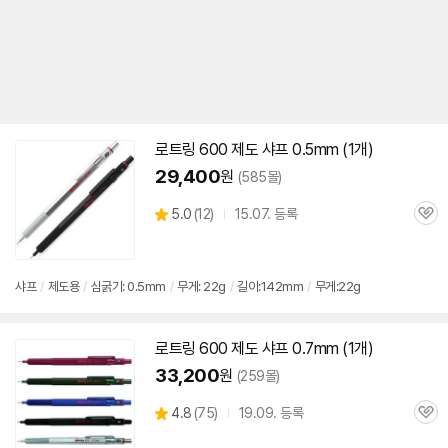
로트링 600 제도 샤프 0.5mm (1개)
29,400
원
(585몰)
상
5.0
(
12)
15.07. 등록
관
별
품
심
점
리
뷰
샤프
/
제도용
/
심굵기: 0.5mm
/
무게: 22g
/
길이:142mm
/
무게:22g
로트링 600 제도 샤프 0.7mm (1개)
33,200
원
(259몰)
상
4.8
(
75)
19.09. 등록
관
별
품
심
점