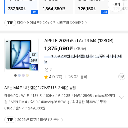
기
더보기
737,950
1,364,850
726,150
725,93
원
원
원
1위
2위
TIP
다이슨 에어랩 코안다2x 이전 시리즈와 차이점은?
APPLE 2026 iPad Air 13 M4 (128GB)
동
영
1,375,690
원
(310몰)
상
1,359,200원 [신세계몰] 현대카드 / 무이자 최대 3개
월
2
상
상
상
상
상
상
4.9
(
70)
26.03. 등록
품
품
품
품
품
관
별
색
색
색
색
의
품
심
상
상
상
상
점
견
AP는 M4로 UP, 램은 12GB로 UP. 가격은 동결
리
뷰
태블릿PC
/
Wi-Fi
/
13인치
/
60Hz
/
램: 12GB
/
용량: 128GB
/
microSD미지
원
/
APPLE M4
/
약 10,340mAh(36.59WH)
/
최대충전: 약30W
/
무게:
정
616g
/
출시가: 1,249,000원
보
펼
치
TIP
2026년 1분기 태블릿 인기순위
기