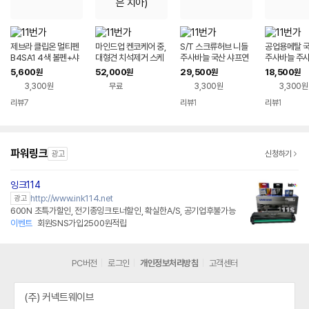
제브라 클립온 멀티펜
마인드업 켄코케어 중,
S/T 스크류허브 니들
공업용메탈 국
B4SA1 4색 볼펜+샤
대형견 치석제거 스케
주사바늘 국산 샤프연
주사바늘 주사기
프 다색펜 0.7+0.5
일러 샤프 (평평하지
마/90도 커팅
p needle 
5,600
52,000
29,500
18,500
원
원
원
원
않은 치아)
3,300원
무료
3,300원
3,300원
리뷰
7
리뷰
1
리뷰
1
파워링크
광고
신청하기
잉크114
http://www.ink114.net
광고
600N 초특가할인, 전기종잉크토너할인, 확실한A/S, 공기업후불가능
이벤트
회원SNS가입2500원적립
PC버전
로그인
개인정보처리방침
고객센터
(주) 커넥트웨이브