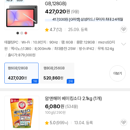
기
GB,128GB)
427,020
원
(9몰)
417,030원 [G마켓] 삼성카드 / 무이자 최대 24개월
상
4.7
(
12)
25.09. 등록
관
별
상
상
상
품
품
품
품
심
점
색
색
색
상
상
상
리
태블릿PC
/
Wi-Fi
/
10.9인치
/
90Hz
/
램: 6GB
/
용량: 128GB
/
microSD지
뷰
원
/
엑시노스1380
/
8,000mAh
/
최대충전: 25W
/
방수: IP42
/
무게: 524g
정
/
출시가: 879,000원
보
펼
치
램6GB,128GB
램8GB,256GB
기
더보기
427,020
520,860
원
원
1위
2위
암앤해머 베이킹소다 2.1kg (1개)
6,080
원
(534몰)
100g당 290원
상
5.0
(
999+)
13.04. 등록
관
별
품
심