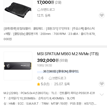
17,000
원
(2몰)
브랜드로그
세부정보 열기/접기
12.11. 등록
관
심
[분류/종류] 받침대/쿨러
/
쿨링패드
/
[호환크기] 17인치대
/
[주요스펙] 플라스틱
+메탈
/
[쿨링성능] 쿨링팬 1개
/
200mm
/
700 RPM
/
23 dBA
/
출시가: 879,
000원
MSI SPATIUM M560 M.2 NVMe (1TB)
392,000
원
(93몰)
1GB당 392원
367,080원 [롯데ON] 롯데카드
6
브랜드로그
상
상
5.0
(
1)
25.07. 등록
품
관
별
의
품
심
점
견
M.2 (2280)
/
PCIe5.0x4 (128GT/s)
/
TLC
/
컨트롤러: 파이슨 PS5031-E31
리
T
/
순차읽기: 10,200MB/s
/
순차쓰기: 8,400MB/s
/
SLC캐
정
뷰
싱
/
HMB
/
ECC
/
S.M.A.R.T
/
TRIM
/
MTBF: 150만
/
PS5 호환
/
A/S기간:
보