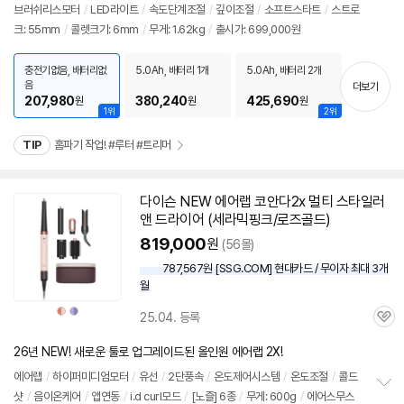
브러쉬리스모터
/
LED라이트
/
속도단계조절
/
깊이조절
/
소프트스타트
/
스트로
정
크: 55mm
/
콜렛크기: 6mm
/
무게: 1.62kg
/
출시가: 699,000원
보
펼
치
충전기없음, 배터리없
5.0Ah, 배터리 1개
5.0Ah, 배터리 2개
기
음
더보기
207,980
380,240
425,690
원
원
원
1위
2위
TIP
홈파기 작업! #루터 #트리머
다이슨 NEW 에어랩 코안다2x 멀티 스타일러
앤 드라이어 (세라믹핑크/로즈골드)
819,000
원
(56몰)
787,567원 [SSG.COM] 현대카드 / 무이자 최대 3개
월
상
상
상
상
25.04. 등록
품
품
품
품
관
색
색
색
색
상
상
상
상
심
26년 NEW! 새로운 툴로 업그레이드된 올인원 에어랩 2X!
에어랩
/
하이퍼미디엄모터
/
유선
/
2단풍속
/
온도제어시스템
/
온도조절
/
콜드
샷
/
음이온케어
/
앱연동
/
i.d curl모드
/
[노즐] 6종
/
무게: 600g
/
에어스무스
정