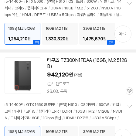
리
i5-14400F
/
RTX 5060
/
(인텔) H610
/
OS미포함
/
600W
/
인텔
/
코어 14
뷰
세대
/
코어i5
/
랩터레이크-R
/
DDR4
/
16GB
/
M.2
/
512GB
/
NVIDIA
/
1G
정
bps 유선
/
HDMI
/
DP포트
/
USB3.x 5Gbps
/
파워서플라이
/
미들타워
/
용
보
펼
도: 게임용
/
출시가: 879,000원
치
16GB, M.2 512GB
16GB, M.2 1TB
32GB, M.2 1TB
기
더보기
1,254,210
1,330,320
1,475,670
원
원
원
1위
2위
타무즈 TZ300N1FDAA (16GB, M.2 512G
B)
942,120
원
(3몰)
브랜드로그
26.03. 등록
관
심
i5-14400F
/
GTX 1660 SUPER
/
(인텔) H610
/
OS미포함
/
600W
/
인텔
/
코어 14세대
/
코어i5
/
랩터레이크-R
/
DDR4
/
16GB
/
M.2
/
512GB
/
NVIDI
정
A
/
그래픽 메모리: 6GB
/
1Gbps 유선
/
HDMI
/
DP포트
/
USB3.x 5Gbps
/
보
펼
파워서플라이
/
미들타워
/
용도: 게임용
/
출시가: 879,000원
치
16GB, M.2 512GB
16GB, M.2 1TB
32GB, M.2 1TB
기