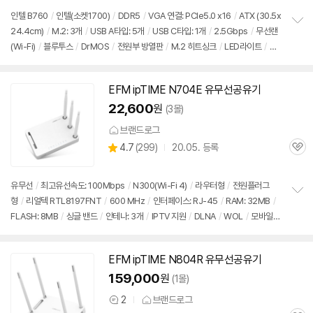
의
품
심
점
견
인텔 B760
/
인텔(소켓1700)
/
DDR5
/
VGA 연결: PCIe5.0 x16
/
ATX (30.5x
리
24.4cm)
/
M.2: 3개
/
USB A타입: 5개
/
USB C타입: 1개
/
2.5Gbps
/
무선랜
정
뷰
(Wi-Fi)
/
블루투스
/
DrMOS
/
전원부 방열판
/
M.2 히트싱크
/
LED라이트
/
UE
보
펼
FI
/
출시가: 879,000원
치
기
EFM ipTIME N704E 유무선공유기
22,600
원
(3몰)
브랜드로그
상
4.7
(
299)
20.05. 등록
관
별
품
심
점
리
유무선
/
최고유선속도: 100Mbps
/
N300(Wi-Fi 4)
/
라우터형
/
전원플러그
뷰
형
/
리얼텍 RTL8197FNT
/
600 MHz
/
인터페이스: RJ-45
/
RAM: 32MB
/
정
FLASH: 8MB
/
싱글 밴드
/
안테나: 3개
/
IPTV 지원
/
DLNA
/
WOL
/
모바일
보
펼
관리 앱
/
VPN
/
멀티 SSID
/
모바일 UI
/
무상 1년
/
출시가: 879,000원
치
기
EFM ipTIME N804R 유무선공유기
동
영
159,000
원
(1몰)
상
2
브랜드로그
상