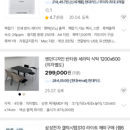
218,457원 [신세계몰] 현대카드 / 무이자 최대 3개월
1
상
상
4.7
(
69)
20.04. 등록
품
관
별
의
품
심
점
견
복합기
/
인쇄 방식: 레이저
/
흑백(모노) 출력
/
복합기 기능: 복사, 스캔
/
흑백출력
리
속도: 26ppm
/
용지함 용량: 250매
/
A4 지원
/
흑백 1,500매
/
카트리지 구성:
정
뷰
흑백 1개
/
자동급지장치
/
Mac 지원
/
에코 프린팅
/
연결방식: USB, 유선랜(RJ-
보
펼
45)
/
출시가: 879,000원
치
기
엔던디자인 반타원 세라믹 식탁 1200x600
(의자별도)
299,000
원
(5몰)
284,050원 [현대Hmall] 현대카드
25.07. 등록
관
상
상
품
품
심
색
색
상
상
식탁
/
4인용
/
의자별도
/
상판: 목재(MDF 외)
/
크기(가로x세로x높이): 120x60
x74cm
/
색상: 블랙, 화이트
/
출시가: 879,000원
정
보
펼
치
삼성전자 갤럭시탭S10 라이트 해외구매 (램6