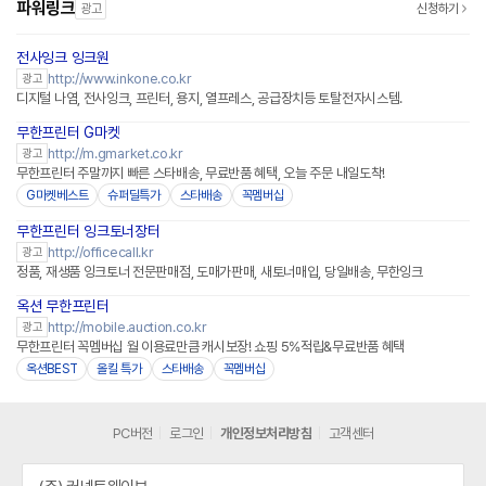
파워링크
광고
신청하기
전사잉크 잉크원
http://www.inkone.co.kr
광고
디지털 나염, 전사잉크, 프린터, 용지, 열프레스, 공급장치등 토탈전자시스템.
무한프린터 G마켓
http://m.gmarket.co.kr
광고
무한프린터 주말까지 빠른 스타배송, 무료반품 혜택, 오늘 주문 내일도착!
G마켓베스트
슈퍼딜특가
스타배송
꼭멤버십
무한프린터 잉크토너장터
http://officecall.kr
광고
정품, 재생품 잉크토너 전문판매점, 도매가판매, 새토너매입, 당일배송, 무한잉크
옥션 무한프린터
http://mobile.auction.co.kr
광고
무한프린터 꼭멤버십 월 이용료만큼 캐시보장! 쇼핑 5%적립&무료반품 혜택
옥션BEST
올킬 특가
스타배송
꼭멤버십
PC버전
로그인
개인정보처리방침
고객센터