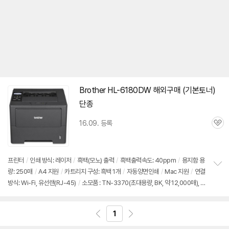
Brother HL-
6180DW
해외구매 (기본토너)
단종
16.09. 등록
관
심
프린터
/
인쇄 방식: 레이저
/
흑백(모노) 출력
/
흑백출력속도: 40ppm
/
용지함
용
량: 250매
/
A4 지원
/
카트리지 구성: 흑백 1개
/
자동양면인쇄
/
Mac 지원
/
연결
정
방식: Wi-Fi, 유선랜(RJ-45)
/
소모품 : TN-3370(초대용량, BK, 약 12,000매), T
보
펼
N-3350(대용량, BK, 약 8,000매), TN-3320(표준용량, BK, 약 3,000매), DR-3
치
355(드럼, BK, 약 30,000매)
기
1