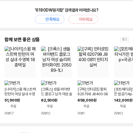
'6180DW용지함' 검색결과 어떠셨나요?
만족해요
아쉬워요
함께 보면 좋은 상품
광고
[나이키]스윔 패스트백
[크록스] 샌들 바야밴
[구찌] 인터로킹 팔찌
[포트메리온
탄탄이 여성 실내 수영
드 클로그 남자 여성 슬
620798 J8400 08
든 밥공기4p
복 18종택일
리퍼 윈터화이트 205
11 빈티지 실버
4p
51,900
62,500
658,000
142,000
원
원
원
원
089-1LI
무료
무료
무료
무료
리뷰
17
리뷰
10
리뷰
1
리뷰
12