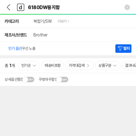
뒤
다
본문 바로가기
다
로
나
나
가
와
와
상
기
메
카테고리
복합기/SW
더보기
세
인
검
색
제조사/브랜드
Brother
인기 옵션
우선 노출
필터
총
1
개
인기순
배송비포함
가격대검색
상품구분
결과내
상세옵션펼침
쿠팡와우할인