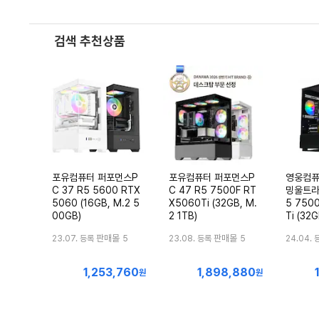
검색 추천상품
포유컴퓨터 퍼포먼스P
포유컴퓨터 퍼포먼스P
영웅컴퓨
C 37 R5 5600 RTX
C 47 R5 7500F RT
밍울트라 
5060 (16GB, M.2 5
X5060Ti (32GB, M.
5 750
00GB)
2 1TB)
Ti (32G
판매몰
판매몰
23.07. 등록
5
23.08. 등록
5
24.04. 
1,253,760
1,898,880
최
최
원
원
저
저
가
가