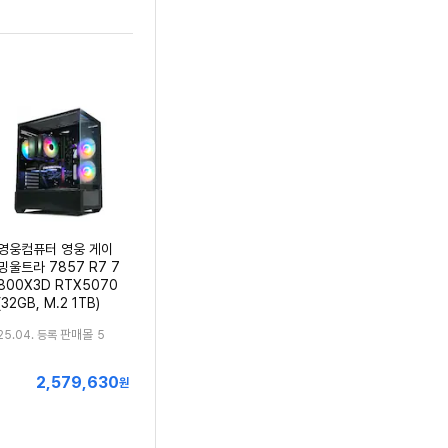
영웅컴퓨터 영웅 게이
밍울트라 7857 R7 7
800X3D RTX5070
(32GB, M.2 1TB)
판매몰
25.04. 등록
5
2,579,630
최
원
저
가