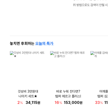
위 방법으로도 검색이 안될 시
놓치면 후회하는
오늘의 특가
갓성비 3만원대
바로 누워 잔다면?
어깨를
나이키 세트★
템퍼 에르고 플러스!
템퍼 심
2
34,115
16
153,000
33
1
%
원
%
원
%