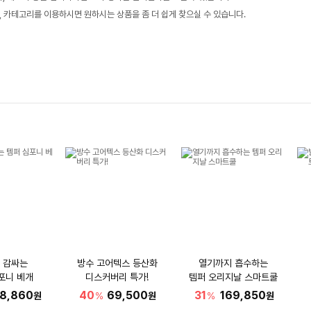
, 카테고리를 이용하시면 원하시는 상품을 좀 더 쉽게 찾으실 수 있습니다.
 감싸는
방수 고어텍스 등산화
열기까지 흡수하는
포니 베개
디스커버리 특가!
템퍼 오리지날 스마트쿨
18,860
40
69,500
31
169,850
원
%
원
%
원