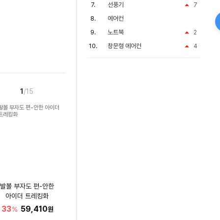
선풍기
7
에어컨
노트북
2
창문형 에어컨
4
1
/15
발볼 부자도 편-안한
아이더 트레킹화
33
59,410
%
원