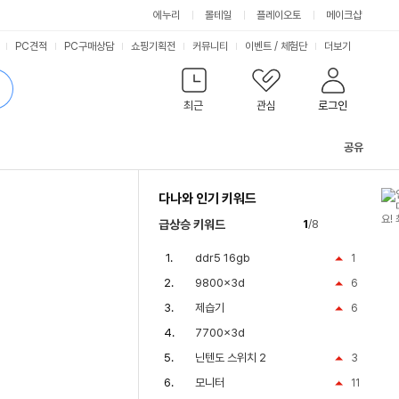
에누리
몰테일
플레이오토
메이크샵
PC견적
PC구매상담
쇼핑기획전
커뮤니티
이벤트
/
체험단
더보기
최근
관심
로그인
공유
관
련
다나와 인기 키워드
컨
텐
급상승 키워드
1
/8
츠
ddr5 16gb
1
9800x3d
6
제습기
6
7700x3d
닌텐도 스위치 2
3
모니터
11