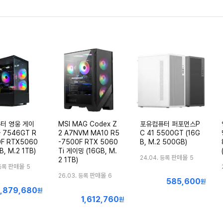
터 영웅 게이
MSI MAG Codex Z
포유컴퓨터 퍼포먼스P
7546GT R
2 A7NVM MA10 R5
C 41 5500GT (16G
0F RTX5060
-7500F RTX 5060
B, M.2 500GB)
B, M.2 1TB)
Ti 게이밍 (16GB, M.
판매몰
24.04. 등록
5
2 1TB)
판매몰
등록
5
판매몰
26.03. 등록
6
585,600
최
원
1,879,680
최
원
저
1,612,760
최
저
원
가
저
가
가