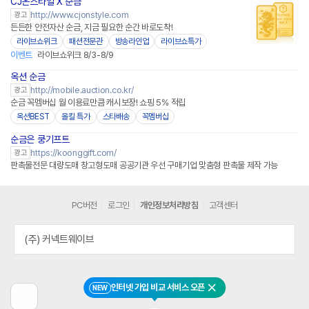
CJ온스타일 X 순금
http://www.cjonstyle.com
광고
든든한 안전자산 순금, 지금 필요한 순간 바로도착!
라이브쇼위크
패션전문관
방송라인업
라이브쇼특가
이벤트
라이브쇼위크 8/3-8/9
옥션 순금
http://mobile.auction.co.kr/
광고
순금 꼭멤버십 월 이용료만큼 캐시보장! 쇼핑 5% 적립
옥션BEST
올킬 특가
스타배송
꼭멤버십
순금은 쿵기프트
https://koonggift.com/
광고
판촉물전문 대량도매 창고형도매 공공기관 우선 구매기업 맞춤형 판촉물 제작 가능
PC버전
로그인
개인정보처리방침
고객센터
(주) 커넥트웨이브
인터넷 가입 비교 서비스 오픈
NEW
닫기
이