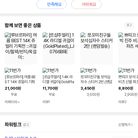
만족해요
아쉬워요
함께 보면 좋은 상품
광고
[루브르파리] 여름 BE
[르샵주얼리] 14K 라
쪼꼬미친구들 보석십
쁘띠끄 보석 
ST 14K 쥬얼리 기획
디엘 귀걸이(GoldPla
자수 스티커 2탄 (랜덤
비츠 신발 파
전 ::귀걸이/팔찌/반지/
ted)_LJ0766BRE
발송)
21,000
11,700
3,450
8,800
원
원
원
원
목걸이::
무료
무료
3,000원
2,900원
리뷰
999+
리뷰
1
리뷰
3
파워링크
광고
신청하기
네이버페이