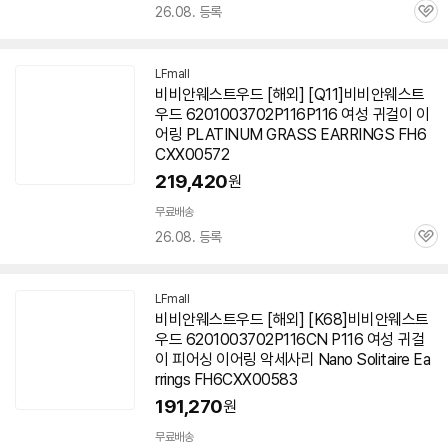
26.08. 등록
관
심
LFmall
비비안웨스트우드 [해외] [Q11]비비안웨스트
우드 6201003702P116P116 여성 귀걸이 이
어링 PLATINUM GRASS EARRINGS FH6
CXX00572
219,420
원
무료배송
26.08. 등록
관
심
LFmall
비비안웨스트우드 [해외] [K68]비비안웨스트
우드 6201003702P116CN P116 여성 귀걸
이 피어싱 이어링 악세사리 Nano Solitaire Ea
rrings FH6CXX00583
191,270
원
무료배송