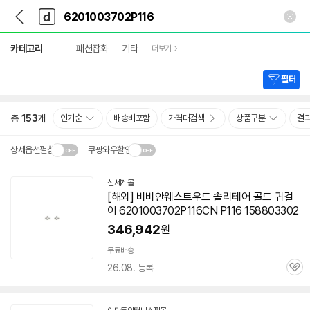
뒤
다
본문 바로가기
다
로
나
나
가
와
와
상
기
메
카테고리
패션잡화
기타
더보기
세
인
검
색
필터
총
153
개
인기순
배송비포함
가격대검색
상품구분
결
상세옵션펼침
쿠팡와우할인
설치 환경·지역에 따라
신세계몰
닫
배송·설치비가 달라집니다.
[해외] 비비안웨스트우드 솔리테어 골드 귀걸
기
이 6201003702P116CN P116 158803302
346,942
원
무료배송
26.08. 등록
관
심