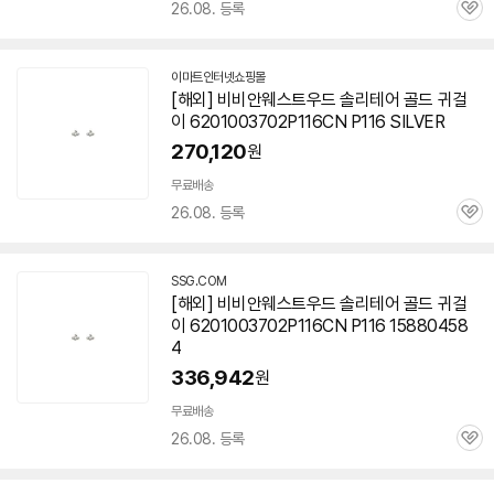
세부정보 열기/접기
26.08. 등록
관
심
이마트인터넷쇼핑몰
[해외] 비비안웨스트우드 솔리테어 골드 귀걸
이 6201003702P116CN P116 SILVER
270,120
원
무료배송
26.08. 등록
관
심
SSG.COM
[해외] 비비안웨스트우드 솔리테어 골드 귀걸
이 6201003702P116CN P116 15880458
4
336,942
원
무료배송
26.08. 등록
관
심