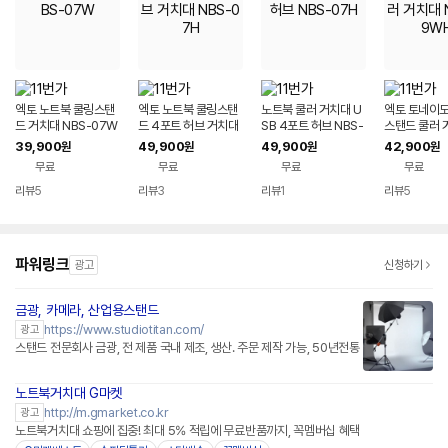
엑토 노트북 쿨링스탠
엑토 노트북 쿨링스탠
노트북 쿨러 거치대 U
엑토 토네이도
드 거치대 NBS-07W
드 4포트 허브 거치대
SB 4포트 허브 NBS-
스탠드 쿨러 
NBS-07H
07H
BS-09WH
39,900
49,900
49,900
42,900
원
원
원
원
무료
무료
무료
무료
리뷰
5
리뷰
3
리뷰
1
리뷰
5
파워링크
광고
신청하기
금광, 카메라, 산업용스탠드
https://www.studiotitan.com/
광고
스탠드 전문회사 금광, 전 제품 국내 제조, 생산. 주문 제작 가능, 50년전통
노트북거치대 G마켓
http://m.gmarket.co.kr
광고
노트북거치대 쇼핑에 집중! 최대 5% 적립에 무료반품까지, 꼭멤버십 혜택