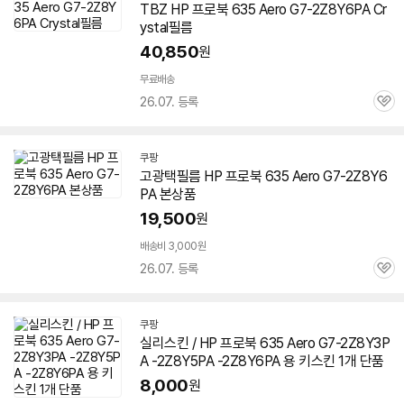
TBZ HP 프로북 635 Aero
G7-2Z8Y6PA
Cr
ystal필름
40,850
원
무료배송
26.07. 등록
관
심
쿠팡
고광택필름 HP 프로북 635 Aero
G7-2Z8Y6
PA
본상품
19,500
원
배송비 3,000원
26.07. 등록
관
심
쿠팡
실리스킨 / HP 프로북 635 Aero G7-2Z8Y3P
A -2Z8Y5PA -2Z8Y6PA 용 키스킨 1개 단품
8,000
원