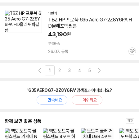
심
11번가
TBZ HP 프로북 635 Aero
G7-2Z8Y6PA
H
D올레포빅필름
43,190
원
무료배송
26.07. 등록
관
심
1
2
3
4
5
'635AEROG7-2Z8Y6PA' 검색결과 어떠셨나요?
만족해요
아쉬워요
함께 보면 좋은 상품
광고