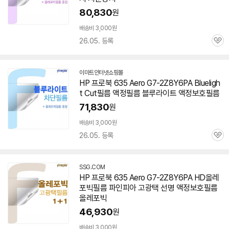
80,830
원
배송비 3,000원
26.05. 등록
관
심
이마트인터넷쇼핑몰
HP 프로북 635 Aero
G7-2Z8Y6PA
Blueligh
t Cut필름 액정필름 블루라이트 액정보호필름
71,830
원
배송비 3,000원
26.05. 등록
관
심
SSG.COM
HP 프로북 635 Aero
G7-2Z8Y6PA
HD올레
포빅필름 파인피아 고광택 선명 액정보호필름
올레포빅
46,930
원
배송비 3,000원