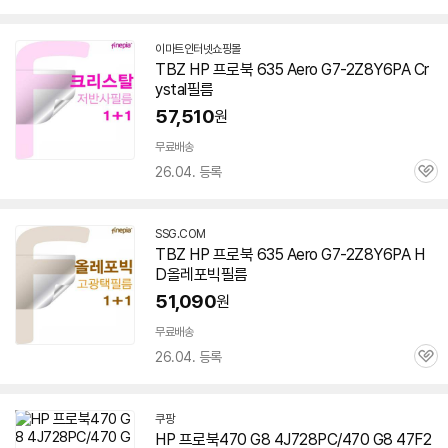
심
이마트인터넷쇼핑몰
TBZ HP 프로북 635 Aero
G7-2Z8Y6PA
Cr
ystal필름
57,510
원
무료배송
26.04. 등록
관
심
SSG.COM
TBZ HP 프로북 635 Aero
G7-2Z8Y6PA
H
D올레포빅필름
51,090
원
무료배송
26.04. 등록
관
심
쿠팡
HP 프로북470 G8 4J728PC/470 G8 47F2