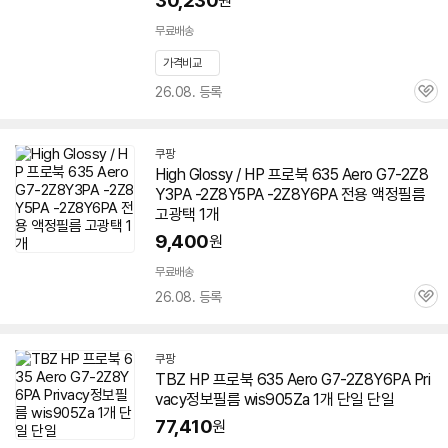
30,230
원
무료배송
가격비교
26.08. 등록
관
심
쿠팡
High Glossy / HP 프로북 635 Aero G7-2Z8
Y3PA -2Z8Y5PA -2Z8Y6PA 전용 액정필름
고광택 1개
9,400
원
무료배송
26.08. 등록
관
심
쿠팡
TBZ HP 프로북 635 Aero
G7-2Z8Y6PA
Pri
vacy정보필름 wis905Za 1개 단일 단일
77,410
원