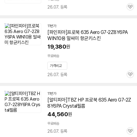
26.07. 등록
관
심
11번가
[파인피아]프로북 635 Aero
G7-2Z8Y6PA
WIN10용 말싸미 항균키스킨
19,380
원
무료배송
가격비교
26.07. 등록
관
심
11번가
[알티피아]TBZ HP 프로북 635 Aero
G7-2Z
8Y6PA
Crystal필름
44,560
원
무료배송
26.07. 등록
관