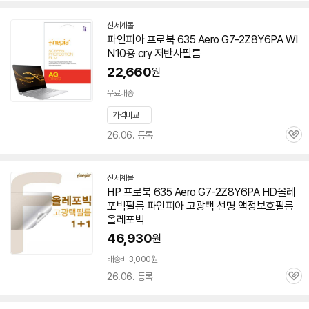
신세계몰
파인피아 프로북 635 Aero
G7-2Z8Y6PA
WI
N10용 cry 저반사필름
22,660
원
무료배송
가격비교
26.06. 등록
관
심
신세계몰
HP 프로북 635 Aero
G7-2Z8Y6PA
HD올레
포빅필름 파인피아 고광택 선명 액정보호필름
올레포빅
46,930
원
배송비 3,000원
26.06. 등록
관
심