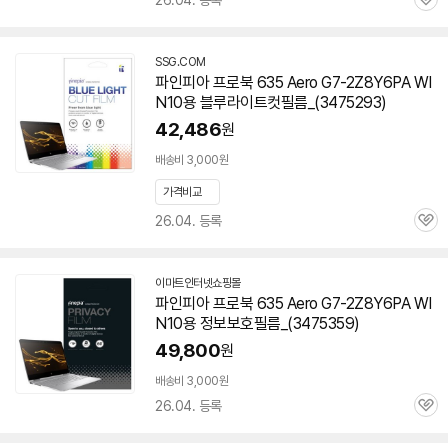
26.04. 등록
관
심
SSG.COM
파인피아 프로북 635 Aero
G7-2Z8Y6PA
WI
N10용 블루라이트컷필름_(3475293)
42,486
원
배송비 3,000원
가격비교
26.04. 등록
관
심
이마트인터넷쇼핑몰
파인피아 프로북 635 Aero
G7-2Z8Y6PA
WI
N10용 정보보호필름_(3475359)
49,800
원
배송비 3,000원
26.04. 등록
관
심