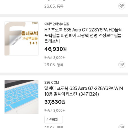
세부정보 열기/접기
26.05. 등록
관
심
이마트인터넷쇼핑몰
HP 프로북 635 Aero
G7-2Z8Y6PA
HD올레
포빅필름 파인피아 고광택 선명 액정보호필름
올레포빅
46,930
원
배송비 3,000원
26.05. 등록
관
심
SSG.COM
말싸미 프로북 635 Aero
G7-2Z8Y6PA
WIN
10용 말싸미키스킨_(3471324)
37,830
원
배송비 3,000원
가격비교