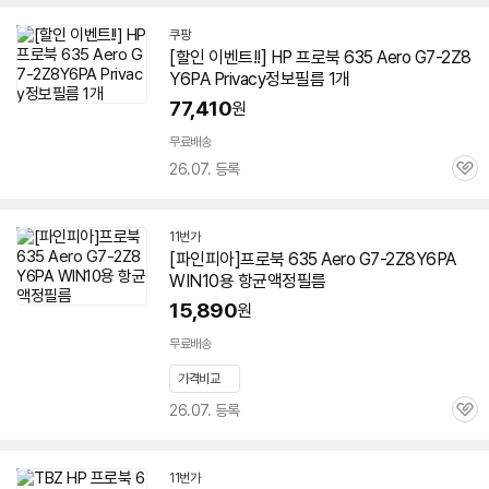
쿠팡
[할인 이벤트!!] HP 프로북 635 Aero
G7-2Z8
Y6PA
Privacy정보필름 1개
77,410
원
무료배송
26.07. 등록
관
심
11번가
[파인피아]프로북 635 Aero
G7-2Z8Y6PA
WIN10용 항균액정필름
15,890
원
무료배송
가격비교
26.07. 등록
관
심
11번가