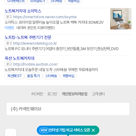
G마켓베스트
슈퍼딜특가
스타배송
꼭멤버십
노트북거치대 소이믹스
네이버페이 플러스
https://smartstore.naver.com/soymix
광고
소이믹스 프리미엄 알루미늄 높이조절 노트북 맥북 거치대 SOME2V
이벤트
네이버 포인트 리뷰이벤트!
노트킹-노트북 주변기기 전문
http://www.noteking.co.kr
광고
노트북 PC 모니터 주변기기,어댑터 충전기,보안필름,3M 보안기,켄싱턴락,DVD
옥션 노트북거치대
http://mobile.auction.co.kr
광고
노트북거치대 오늘주문 내일 도착 스타배송! 무제한 무료배송까지
옥션BEST
올킬 특가
스타배송
꼭멤버십
PC버전
로그인
개인정보처리방침
고객센터
(주) 커넥트웨이브
인터넷 가입 비교 서비스 오픈
NEW
닫기
이