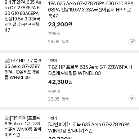
1PA 635 Aero
G7-2Z8Y6PA
630 G10 88A
68PA 전용19.5V 3.33A국산어댑터 HP 프로
북47
23,200
원
무료배송
26.08. 등록
관
심
11번가
TBZ HP 프로북 635 Aero
G7-2Z8Y6PA
H
D올레포빅필름 WFNDL00
42,300
원
무료배송
26.08. 등록
관
심
11번가
[파인피아]프로북 635 Aero
G7-2Z8Y6PA
WIN10용 말싸미키스킨