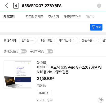
뒤
다
본문 바로가기
다
로
나
나
가
와
와
상
기
메
카테고리
디지털 완제품
주변기기
태블릿/휴대폰
더보기
세
인
검
색
필터
총
244
개
인기순
배송비포함
가격대검색
상품구분
결
상세옵션펼침
쿠팡와우할인
설치 환경·지역에 따라
신세계몰
닫
배송·설치비가 달라집니다.
파인피아 프로북 635 Aero
G7-2Z8Y6PA
WI
기
N10용 ole 고광택필름
21,860
원
무료배송
가격비교
26.06. 등록
관
심