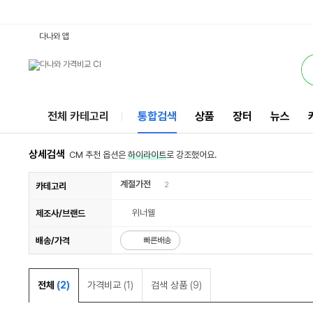
63MM연통용오븐 : 다나와 통합검색
검색될 최소 가격 입력
검색될 최대 가격 입력
별점
리뷰수
서비스
다나와 앱
전체 카테고리
통합검색
상품
장터
뉴스
상세검색
CM 추천 옵션은
하이라이트
로 강조했어요.
계절가전
2
카테고리
위너웰
제조사/브랜드
배송/가격
빠른배송
전체
(2)
가격비교
(1)
검색 상품
(9)