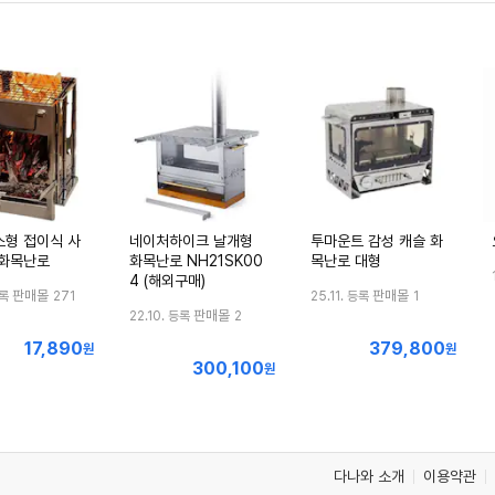
소형 접이식 사
네이처하이크 날개형
투마운트 감성 캐슬 화
 화목난로
화목난로 NH21SK00
목난로 대형
4 (해외구매)
판매몰
판매몰
등록
271
25.11. 등록
1
판매몰
22.10. 등록
2
17,890
379,800
최
최
원
원
300,100
최
저
원
저
저
가
가
가
다나와 소개
이용약관