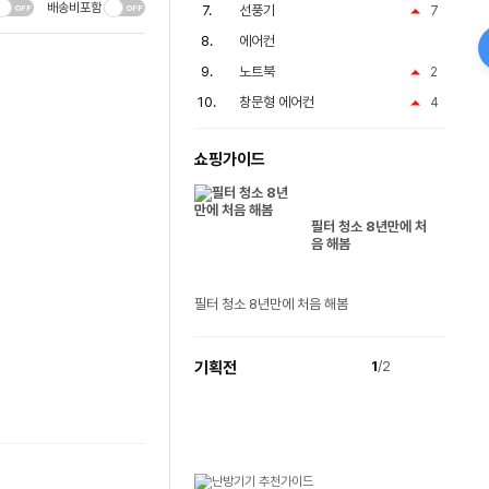
배송비포함
선풍기
7
에어컨
노트북
2
창문형 에어컨
4
쇼핑가이드
필터 청소 8년만에 처
음 해봄
필터 청소 8년만에 처음 해봄
기획전
1
/2