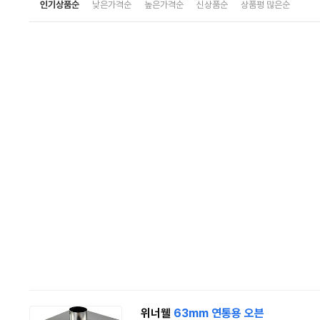
인기상품순
낮은가격순
높은가격순
신상품순
상품평 많은순
위너웰
63mm
연통
용
오븐