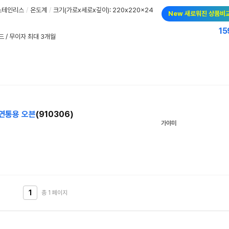
스테인리스
/
온도계
/
크기(가로x세로x깊이): 220x220x24
New 새로워진 상품비
15
드 / 무이자 최대 3개월
연통
용
오븐
(910306)
가야미
1
총 1
페이지