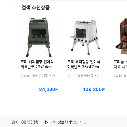
검색 추천상품
트리 해피캠핑 접이식
트리 해피캠핑 접이식
프리폼 
화목난로 26x34cm
화목난로 35x47cm
각 미니
판매몰
판매몰
23.09. 등록
726
23.10. 등록
671
24.12. 
24,330
109,250
최
최
원
원
저
저
가
가
공지
08/03(월) 다나와 개인정보처리방침 개정 안내