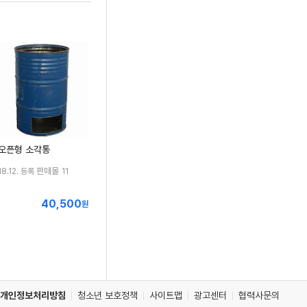
오픈형 소각통
판매몰
18.12. 등록
11
40,500
최
원
저
가
개인정보처리방침
청소년 보호정책
사이트맵
광고센터
협력사문의