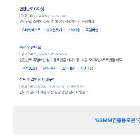
연탄난로 G마켓
http://www.gmarket.co.kr
광고
연탄난로 쇼핑에 집중! 최대 5% 적립해주는 꼭멤버십
G마켓베스트
슈퍼딜특가
스타배송
꼭멤버십
옥션 연탄난로
http://www.auction.co.kr
광고
연탄난로 꼭멤버십 월 이용료만큼 캐시보장! 쇼핑 5%적립&무료반품 혜택
옥션BEST
올킬 특가
스타배송
꼭멤버십
삼덕 청결연탄 더깨끗한
https://blog.naver.com/namdo4070
광고
연기와 냄새가 적은 부산 경남 양산 김해 대량문의
'63MM연통용오븐'