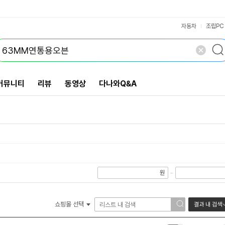
VS검색
개 담김
삭제
검색
닫기
닫기
자동차
조립PC
커뮤니티
리뷰
동영상
다나와Q&A
원
~
쇼핑몰 선택
결과 내 검색