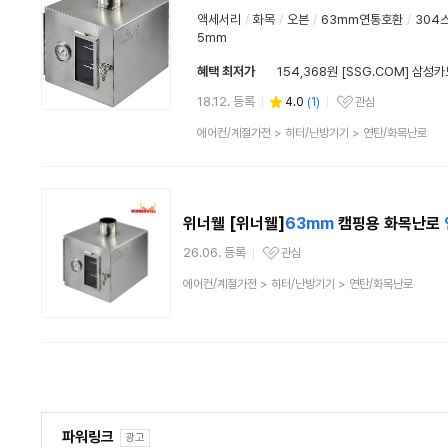
액세서리
/
화목
/
오븐
/
63mm연통호환
/
304
5mm
혜택 최저가
154,368원 [SSG.COM] 삼성카
18.12. 등록
4.0
(
1
)
관심
관심상품
상
에어컨/계절가전
>
히터/난방기기
>
연탄/화목난로
품
분
류
위너웰 [위너웰]
63mm
캠핑용 화목난로
26.06. 등록
관심
관심상품
상
에어컨/계절가전
>
히터/난방기기
>
연탄/화목난로
품
분
류
파워링크
광고