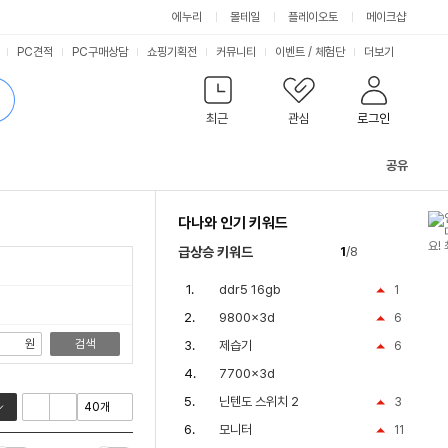
싫어요
좋아요
에누리
몰테일
플레이오토
메이크샵
PC견적
PC구매상담
쇼핑기획전
커뮤니티
이벤트
/
체험단
더보기
최근
관심
로그인
공유
관
련
다나와 인기 키워드
컨
텐
급상승 키워드
1
/8
츠
ddr5 16gb
1
9800x3d
6
원
검색
제습기
6
7700x3d
닌텐도 스위치 2
3
모니터
11