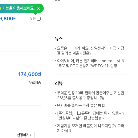
교 기능
을 이용해보세요.
9,800
원
8몰
뉴스
요즘은 다 이거 써요! 신일전자의 지금 가장
잘 팔리는 겨울가전은?
아이노비아, 카본 전기히터 'homeo HM-6
15C' 및 PTC 온풍기 'WPTC-11' 런칭
174,600
원
무료배송
리뷰
무더운 현장 10배 편하게 만들어주는 기발한
26년6월 출시공구 총정리!! [월
난방비를 줄이는 가장 좋은 방법
[주연꿀템] 테크유튜버 집에는 뭐가 있을까?
1만원부터~ 삶의 질 상승템 & 가
게임기를 쪼개면 태블릿이 나오지만(?) 그러
지 마세요
신청하기