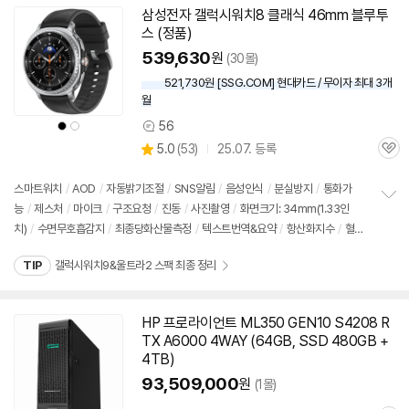
기
삼성전자 갤럭시워치8 클래식 46mm 블루투
동
스 (정품)
영
상
539,630
원
(30몰)
521,730원 [SSG.COM] 현대카드 / 무이자 최대 3개
월
상
상
56
상
품
품
색
색
상
5.0
(
53)
25.07. 등록
품
상
상
관
별
의
품
심
점
견
리
스마트워치
/
AOD
/
자동밝기조절
/
SNS알림
/
음성인식
/
분실방지
/
통화가
뷰
능
/
제스처
/
마이크
/
구조요청
/
진동
/
사진촬영
/
화면크기: 34mm(1.33인
정
치)
/
수면무호흡감지
/
최종당화산물측정
/
텍스트번역&요약
/
항산화지수
/
혈관
보
펼
부하
/
출시가: 569,000원
치
TIP
갤럭시워치9&울트라2 스팩 최종 정리
기
HP 프로라이언트 ML350 GEN10 S4208 R
TX A6000 4WAY (
64GB
, SSD 480GB +
4TB)
93,509,000
원
(1몰)