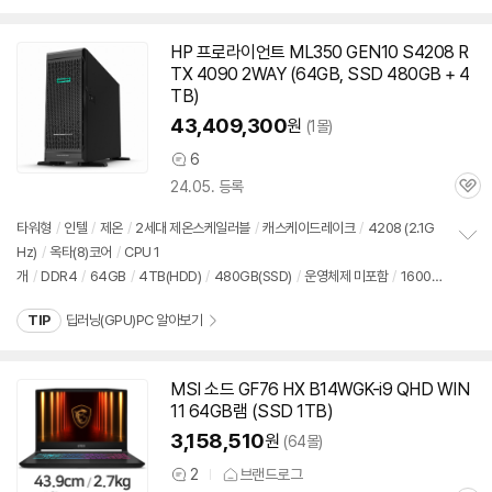
펼
치
기
HP 프로라이언트 ML350 GEN10 S4208 R
TX 4090 2WAY (
64GB
, SSD 480GB + 4
TB)
43,409,300
원
(1몰)
6
상
24.05. 등록
품
관
의
심
견
타워형
/
인텔
/
제온
/
2세대 제온스케일러블
/
캐스케이드레이크
/
4208 (2.1G
Hz)
/
옥타(8)코어
/
CPU 1
정
개
/
DDR4
/
64GB
/
4TB(HDD)
/
480GB(SSD)
/
운영체제 미포함
/
1600
보
펼
W
/
전원 공급기：1개
/
지포스 RTX 4090 2WAY
/
출시가: 5,899,000원
치
TIP
딥러닝(GPU)PC 알아보기
기
MSI 소드 GF76 HX B14WGK-i9 QHD WIN
11
64GB
램 (SSD 1TB)
3,158,510
원
(64몰)
2
브랜드로그
상