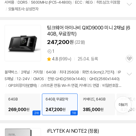
견
리
서버용
/
DDR5
/
5600MHz (PC5-44800)
/
ECC
/
REG
/
히트싱크: 미포함
뷰
/
모듈제조사: 삼성전자
정
보
펼
치
팅크웨어 아이나비 QXD9000 미니 2채널 (
6
기
4GB
, 무료장착)
247,200
원
(22몰)
1
상
상
4.8
(
999+)
25.04. 등록
품
관
별
의
품
심
점
견
리
블랙박스
/
2채널
/
거치형
/
64GB
/
최대 256GB
/
화면: 6.9cm(2.7인치)
/
IP
뷰
S패널
/
12-24V
/
CMOS
/
전방: QHD(2560x1440)
/
QHD(2560x1440)
정
/
GPS외장지원(별매)
/
스마트폰 연동: Wi-Fi 연결, 커넥티드 연결
/
비밀번호잠
보
펼
금
/
시큐리티LED
/
퀵부팅
/
졸음운전방지
/
빌트인 Wi-Fi
/
메모리 절약 모드
/
치
크기: 104.8x49.6x27.6mm
64GB
64GB, 무료장착
커넥티드, 64GB
커넥티드, 6
기
료장착
더보기
269,000
247,200
385,000
425,00
원
원
원
2위
1위
iFLYTEK AI NOTE2 (정품)