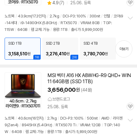
상
4.9
(
7)
25.06. 등록
품
관
별
의
품
심
점
견
리
노트북
/
43.9cm(17.3인치)
/
2.7kg
/
DCI-P3: 100%
/
300nit
/
인텔
/
코어i9
뷰
-14세대
/
i9-14900HX (5.8GHz)
/
RTX5070
/
VRAM: 8GB
/
TGP:
정
115W
/
64GB
/
램 교체: 가능
/
용량: 1TB
/
출시가: 5,899,000원
보
펼
치
SSD 1TB
SSD 2TB
SSD 4TB
기
더보기
3,158,510
3,276,410
3,780,700
원
원
원
1위
2위
MSI 벡터 A16 HX A8WHG-R9 QHD+ WIN
11
64GB
램 (SSD 1TB)
3,656,000
원
(44몰)
브랜드로그
25.08. 등록
관
심
노트북
/
40.6cm(16인치)
/
2.7kg
/
DCI-P3: 100%
/
500nit
/
AMD
/
라이젠
9(Zen4)
/
8945HX (5.4GHz)
/
RTX5070 Ti
/
VRAM: 12GB
/
TGP: 140
정
W
/
64GB
/
램 교체: 가능
/
용량: 1TB
/
출시가: 5,899,000원
보