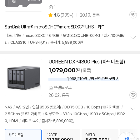
1
상
상
4.8
(
999+)
20.10. 등록
품
관
별
의
품
심
점
견
SanDisk Ultra® microSDHC™/microSDXC™ UHS-I 카드
리
뷰
메모리카드
/
micro SDXC
/
64GB
/
모델:SDSQUNR-064G
/
읽기:100MB/
s
/
CLASS10
/
UHS-I(U1)
/
출시가: 5,899,000원
정
보
펼
치
UGREEN DXP4800 Plus (하드미포함)
동
기
영
1,079,000
원
(18몰)
상
1,068,210원 쿠팡 신한카드 구매 시
와
우
브랜드로그
할
26.02. 등록
인
관
가
심
NAS
/
A/S: 2년
/
인텔 8505 (5코어)
/
DDR5 8GB
/
10Gbps (10기가비트)
/
2.5Gbps (2.5기가비트)
/
외부포트: USB3.x 10Gbps, USB3.x 5Gbps, USB2.
정
0, HDMI
/
비디오: 4K
/
출시가: 5,899,000원
보
펼
치
하드미포함
128TB
96TB
72TB
기
+6