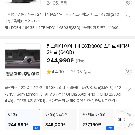
24.05. 등록
관
심
타워형
/
인텔
/
제온
/
2세대 제온스케일러블
/
캐스케이드레이크
/
4208 (2.1G
Hz)
/
옥타(8)코어
/
CPU 1
정
개
/
DDR4
/
64GB
/
4TB(HDD)
/
480GB(SSD)
/
운영체제 미포함
/
1600
보
펼
W
/
전원 공급기：1개
/
RTX A6000 4WAY
/
출시가: 569,000원
치
기
팅크웨어 아이나비 QXD8000 스마트 에디션
동
2채널 (
64GB
)
영
상
244,990
원
(11몰)
상
4.4
(
10)
22.08. 등록
관
별
품
심
점
리
블랙박스
/
2채널
/
거치형
/
64GB
/
최대 256GB
/
화면: 8.9cm(3.5인치)
/
12
뷰
-24V
/
Sony Exmor R STARVIS
/
전방: QHD(2560x1440)
/
QHD(2560x1
정
440)
/
GPS외장지원(별매)
/
스마트폰 연동: 케이블 유선 연결, 커넥티드 연결
/
시
보
펼
큐리티LED
/
퀵부팅
/
전기차 전용 배터리 방전 설정 모드
/
USB-C 케이블 스마트
치
폰 연동
/
출시가: 569,000원
64GB
64GB, 무료장착
커넥티드, 64GB
커넥티드, 6
기
료장착
더보기
244,990
349,000
227,190
469,00
원
원
원
1위
2위