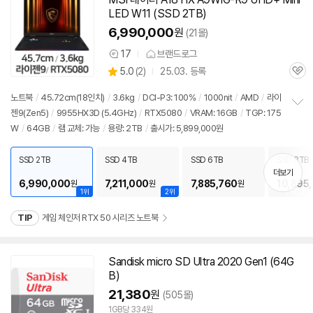
기
LED W11 (SSD 2TB)
6,990,000
원
(21몰)
17
브랜드로그
상
상
5.0
(
2)
25.03. 등록
품
관
별
의
품
심
점
견
노트북
/
45.72cm(18인치)
/
3.6kg
/
DCI-P3: 100%
/
1000nit
/
AMD
/
라이
리
젠9(Zen5)
/
9955HX3D (5.4GHz)
/
RTX5080
/
VRAM: 16GB
/
TGP: 175
정
뷰
W
/
64GB
/
램 교체: 가능
/
용량: 2TB
/
출시가: 5,899,000원
보
펼
치
SSD 2TB
SSD 4TB
SSD 6TB
SSD 8TB
기
더보기
6,990,000
7,211,000
7,885,760
10,895
원
원
원
1위
2위
TIP
게임 체인저 RTX 50 시리즈 노트북
Sandisk micro SD Ultra 2020 Gen1 (
64G
B
)
21,380
원
(505몰)
1GB당 334원