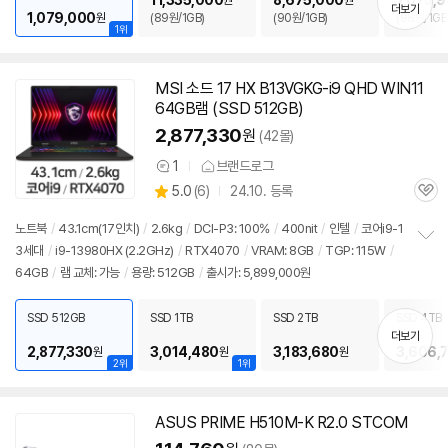
11,335,000
8,675,000
7,075,
원
원
더보기
1,079,000
원
(89원/1GB)
(90원/1GB)
(98원/1GB
1위
MSI 소드 17 HX B13VGKG-i9 QHD WIN11
64GB
램 (SSD 512GB)
2,877,330
원
(42몰)
1
브랜드로그
상
상
5.0
(
6)
24.10. 등록
품
관
별
의
품
심
점
견
노트북
/
43.1cm(17인치)
/
2.6kg
/
DCI-P3: 100%
/
400nit
/
인텔
/
코어i9-1
리
3세대
/
i9-13980HX (2.2GHz)
/
RTX4070
/
VRAM: 8GB
/
TGP: 115W
/
정
뷰
64GB
/
램 교체: 가능
/
용량: 512GB
/
출시가: 5,899,000원
보
펼
치
SSD 512GB
SSD 1TB
SSD 2TB
SSD 4TB
기
더보기
2,877,330
3,014,480
3,183,680
3,606,
원
원
원
2위
1위
ASUS PRIME H510M-K R2.0 STCOM