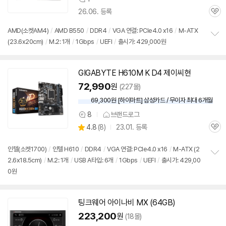
상
26.06. 등록
품
관
의
심
견
AMD(소켓AM4)
/
AMD B550
/
DDR4
/
VGA 연결: PCIe4.0 x16
/
M-ATX
(23.6x20cm)
/
M.2: 1개
/
1Gbps
/
UEFI
/
출시가: 429,000원
정
보
펼
치
GIGABYTE H610M K D4 제이씨현
기
72,990
원
(227몰)
69,300원 [하이마트] 삼성카드 / 무이자 최대 6개월
8
브랜드로그
상
상
4.8
(
8)
23.01. 등록
품
관
별
의
품
심
점
견
리
인텔(소켓1700)
/
인텔 H610
/
DDR4
/
VGA 연결: PCIe4.0 x16
/
M-ATX (2
뷰
2.6x18.5cm)
/
M.2: 1개
/
USB A타입: 6개
/
1Gbps
/
UEFI
/
출시가: 429,00
정
0원
보
펼
치
기
팅크웨어 아이나비 MX (
64GB
)
223,200
원
(18몰)