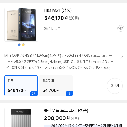
FiiO M21 (정품)
546,170
원
(26몰)
25.11. 등록
관
심
상
상
품
품
색
색
상
상
MP3/DAP
/
64GB
/
11.94cm(4.7인치)
/
750x1334
/
OS: 안드로이드
/
블
루투스 v5.0
/
지원단자: 3.5mm, 4.4mm, USB-C
/
외장메모리: micro SD
/
무
정
손실 음원 지원
/
HRA
/
쿼드DAC
/
LCD화면
/
사용시간: 15시간
/
무게: 193g
/
보
펼
색상: 블루, 골드
/
CPU: 스냅드래곤 680
/
DAC: CS43198x4
/
데스크톱 모드
치
/
휴대용,데스크탑 듀얼 전원 공급
/
알루미늄바디
/
크기: 68x121x17mm
/
출시
정품
해외구매
기
더보기
가: 569,000원
546,170
54,700
원
원
2위
1위
플라우드 노트 프로 (정품)
298,000
원
(4몰)
268,200원 [하이마트] 신한카드 / 무이자 최대 6개월