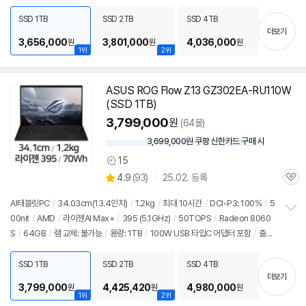
펼
치
SSD 1TB
SSD 2TB
SSD 4TB
기
더보기
3,656,000
3,801,000
4,036,000
원
원
원
1위
2위
ASUS ROG Flow Z13 GZ302EA-RU110W
(SSD 1TB)
3,799,000
원
(64몰)
3,699,000원 쿠팡 신한카드 구매 시
와
우
15
상
할
상
4.9
(
93)
25.02. 등록
품
인
관
별
의
가
품
심
점
견
AI태블릿PC
/
34.03cm(13.4인치)
/
1.2kg
/
최대 10시간
/
DCI-P3: 100%
/
5
리
00nit
/
AMD
/
라이젠AI Max+
/
395 (5.1GHz)
/
50TOPS
/
Radeon 8060
정
뷰
S
/
64GB
/
램 교체: 불가능
/
용량: 1TB
/
100W USB 타입C 어댑터 포함
/
출시
보
펼
가: 3,799,000원
치
SSD 1TB
SSD 2TB
SSD 4TB
기
더보기
3,799,000
4,425,420
4,980,000
원
원
원
1위
2위