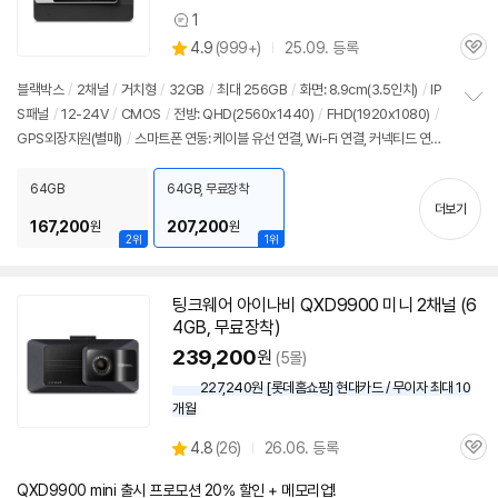
1
상
상
4.9
(
999+)
25.09. 등록
품
관
별
의
품
심
점
견
블랙박스
/
2채널
/
거치형
/
32GB
/
최대 256GB
/
화면: 8.9cm(3.5인치)
/
IP
리
S패널
/
12-24V
/
CMOS
/
전방: QHD(2560x1440)
/
FHD(1920x1080)
/
정
뷰
GPS외장지원(별매)
/
스마트폰 연동: 케이블 유선 연결, Wi-Fi 연결, 커넥티드 연
보
펼
결
/
비밀번호잠금
/
시큐리티LED
/
퀵부팅
/
USB-C 케이블 스마트폰 연동
치
64GB
64GB, 무료장착
기
더보기
167,200
207,200
원
원
2위
1위
팅크웨어 아이나비 QXD9900 미니 2채널 (
6
4GB
, 무료장착)
239,200
원
(5몰)
227,240원 [롯데홈쇼핑] 현대카드 / 무이자 최대 10
개월
상
4.8
(
26)
26.06. 등록
관
별
품
심
점
QXD9900 mini 출시 프로모션 20% 할인 + 메모리업!
리