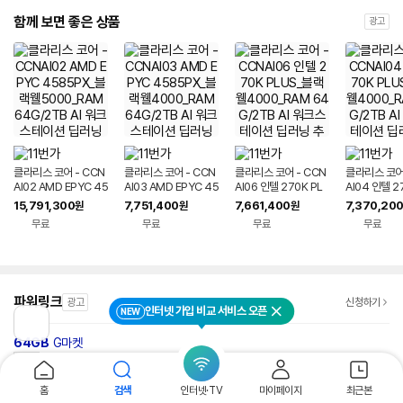
함께 보면 좋은 상품
광고
클라리스 코어 - CCN
클라리스 코어 - CCN
클라리스 코어 - CCN
클라리스 코어 
AI02 AMD EPYC 45
AI03 AMD EPYC 45
AI06 인텔 270K PL
AI04 인텔 2
85PX_블랙웰5000_
85PX_블랙웰4000_
US_블랙웰4000_RA
US_블랙웰4
15,791,300
7,751,400
7,661,400
7,370,20
원
원
원
RAM 64G/2TB AI
RAM 64G/2TB AI
M 64G/2TB AI 워크
M 64G/2TB
무료
무료
무료
무료
워크스테이션 딥러닝
워크스테이션 딥러닝
스테이션 딥러닝 추론
스테이션 딥러
추론 서버 PC
추론 서버 PC
서버 PC
서버 PC
파워링크
광고
신청하기
인터넷 가입 비교 서비스 오픈
NEW
닫기
이
전
64GB
G마켓
페
http://m.gmarket.co.kr
광고
이
64GB 쇼핑에 집중! 최대 5% 적립에 무료반품까지, 꼭멤버십 혜택
지
홈
검색
인터넷·TV
마이페이지
최근본
로
G마켓베스트
슈퍼딜특가
스타배송
꼭멤버십