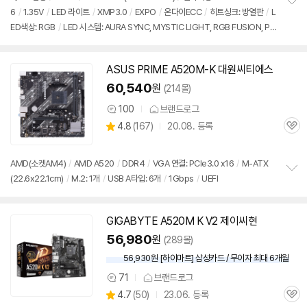
뷰
6
/
1.35V
/
LED 라이트
/
XMP3.0
/
EXPO
/
온다이ECC
/
히트싱크: 방열판
/
L
정
ED색상: RGB
/
LED 시스템: AURA SYNC, MYSTIC LIGHT, RGB FUSION, PO
보
펼
LYCHROME
/
높이: 44mm
치
기
ASUS PRIME A520M-K 대원씨티에스
60,540
원
(214몰)
100
브랜드로그
상
상
4.8
(
167)
20.08. 등록
품
관
별
의
품
심
점
견
리
AMD(소켓AM4)
/
AMD A520
/
DDR4
/
VGA 연결: PCIe3.0 x16
/
M-ATX
뷰
(22.6x22.1cm)
/
M.2: 1개
/
USB A타입: 6개
/
1Gbps
/
UEFI
정
보
펼
치
GIGABYTE A520M K V2 제이씨현
기
56,980
원
(289몰)
56,930원 [하이마트] 삼성카드 / 무이자 최대 6개월
71
브랜드로그
상
상
4.7
(
50)
23.06. 등록
품
관
별