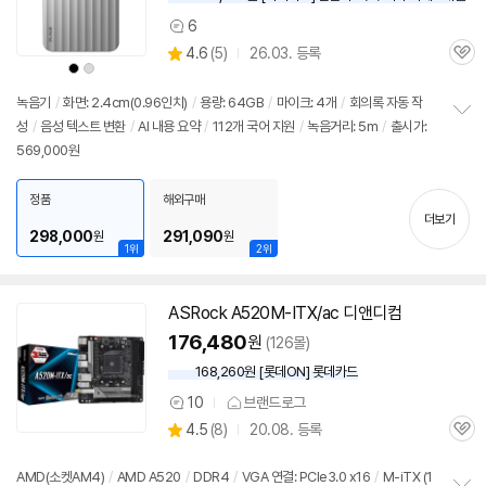
6
상
상
4.6
(
5)
26.03. 등록
품
관
별
상
상
의
품
심
품
품
점
색
색
견
리
상
상
녹음기
/
화면: 2.4cm(0.96인치)
/
용량:
64GB
/
마이크: 4개
/
회의록 자동 작
뷰
성
/
음성 텍스트 변환
/
AI 내용 요약
/
112개 국어 지원
/
녹음거리: 5m
/
출시가:
정
569,000원
보
펼
치
정품
해외구매
기
더보기
298,000
291,090
원
원
1위
2위
ASRock A520M-ITX/ac 디앤디컴
176,480
원
(126몰)
168,260원 [롯데ON] 롯데카드
10
브랜드로그
상
상
4.5
(
8)
20.08. 등록
품
관
별
의
품
심
점
견
리
AMD(소켓AM4)
/
AMD A520
/
DDR4
/
VGA 연결: PCIe3.0 x16
/
M-iTX (1