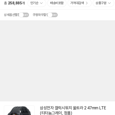
총
258,885
개
인기순
배송비포함
가격대검색
상품구분
상세옵션펼침
쿠팡와우할인
삼성전자 갤럭시워치 울트라 2 47mm LTE
(티타늄그레이, 정품)