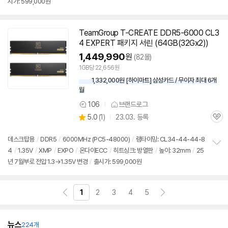
뷰
시가: 599,000원
정
보
펼
치
TeamGroup T-CREATE DDR5-6000 CL3
기
4 EXPERT 패키지 서린 (
64GB
(32Gx2))
1,449,990
원
(82몰)
1GB당 22,656원
1,332,000원 [하이마트] 삼성카드 / 무이자 최대 6개
월
106
브랜드로그
상
상
5.0
(
1)
23.03. 등록
품
관
별
의
품
심
점
견
리
데스크탑용
/
DDR5
/
6000MHz (PC5-48000)
/
램타이밍: CL34-44-44-8
뷰
4
/
1.35V
/
XMP
/
EXPO
/
온다이ECC
/
히트싱크: 방열판
/
높이: 32mm
/
25
정
년 7월부로 전압 1.3→1.35V 변경
/
출시가: 599,000원
보
펼
치
기
1
2
3
4
5
뉴스
224개