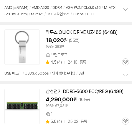
의
품
심
점
견
리
AMD(소켓AM4)
/
AMD A520
/
DDR4
/
VGA 연결: PCIe3.0 x16
/
M-ATX
뷰
(23.3x19.8cm)
/
M.2: 1개
/
USB A타입: 6개
/
1Gbps
/
UEFI
정
보
펼
치
타무즈 QUICK DRIVE UZ48S (
64GB
)
기
18,020
원
(55몰)
1GB당 282원
브랜드로그
상
4.5
(
4)
24.10. 등록
관
별
품
심
점
USB 메모리
/
USB3.x 5Gbps
/
단자 형태: A타입
/
3년
리
정
뷰
보
삼성전자 DDR5-5600 ECC/REG (
64GB
)
펼
치
4,290,000
원
(101몰)
기
1GB당 67,031원
1
상
상
5.0
(
4)
25.02. 등록
품
관
별
의
품
심
점