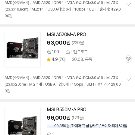
점
견
AMD(소켓AM4)
/
AMD A520
/
DDR4
/
VGA 연결: PCIe3.0 x16
/
M-ATX
리
(23.3x19.8cm)
/
M.2: 1개
/
USB A타입: 6개
/
1Gbps
/
UEFI
/
출시가: 429,0
정
뷰
00원
보
펼
치
기
MSI A520M-A PRO
63,000
원
(239몰)
100
브랜드로그
상
상
4.9
(
76)
20.08. 등록
품
관
별
의
품
심
점
견
리
AMD(소켓AM4)
/
AMD A520
/
DDR4
/
VGA 연결: PCIe3.0 x16
/
M-ATX
뷰
(23.6x20cm)
/
M.2: 1개
/
USB A타입: 6개
/
1Gbps
/
UEFI
/
출시가: 429,00
정
0원
보
펼
치
기
MSI B550M-A PRO
96,000
원
(129몰)
90,850원 [하이마트] 삼성카드 / 무이자 최대 6개월
1