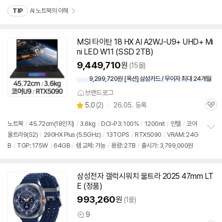
TIP
AI 노트북의 이해
MSI 타이탄 18 HX AI A2WJ-U9+ UHD+ Mi
ni LED W11 (SSD 2TB)
9,449,710
원
(15몰)
9,299,720원 [옥션] 삼성카드 / 무이자 최대 24개월
브랜드로그
상
5.0
(
2)
26.05. 등록
관
별
품
심
점
노트북
/
45.72cm(18인치)
/
3.6kg
/
DCI-P3: 100%
/
1200nit
/
인텔
/
코어
리
울트라9(S2)
/
290HX Plus (5.5GHz)
/
13TOPS
/
RTX5090
/
VRAM: 24G
정
뷰
B
/
TGP: 175W
/
64GB
/
램 교체: 가능
/
용량: 2TB
/
출시가: 3,799,000원
보
펼
치
기
삼성전자 갤럭시워치 울트라 2025 47mm LT
동
E (정품)
영
상
993,260
원
(1몰)
9
상