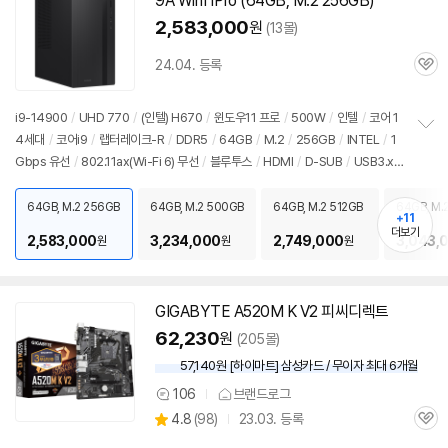
9A Win11Pro (
64GB
, M.2 256GB)
2,583,000
원
(13몰)
24.04. 등록
관
심
i9-14900
/
UHD 770
/
(인텔) H670
/
윈도우11 프로
/
500W
/
인텔
/
코어 1
4세대
/
코어i9
/
랩터레이크-R
/
DDR5
/
64GB
/
M.2
/
256GB
/
INTEL
/
1
정
Gbps 유선
/
802.11ax(Wi-Fi 6) 무선
/
블루투스
/
HDMI
/
D-SUB
/
USB3.x 1
보
펼
0Gbps
/
USB C타입 5Gbps
/
파워서플라이
/
미들타워
/
용도: 사무/인강용
/
치
구성변경상품
/
출시가: 429,000원
64GB, M.2 256GB
64GB, M.2 500GB
64GB, M.2 512GB
64GB, M.2
기
+11
더보기
2,583,000
3,234,000
2,749,000
3,043,
원
원
원
세부정보 열기/접기
GIGABYTE A520M K V2 피씨디렉트
62,230
원
(205몰)
57,140원 [하이마트] 삼성카드 / 무이자 최대 6개월
106
브랜드로그
상
상
4.8
(
98)
23.03. 등록
품
관
별
의
품
심