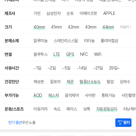
세
검
색
제조사
가민
삼성전자
순토
어메이즈핏
APPLE
크기
40mm
41mm
42mm
43mm
44mm
더보기
본체소재
알루미늄
스테인리스스틸
티타늄
폴리머합금
연결
블루투스
LTE
GPS
NFC
WiFi
사용시간
~1일
~2일
~5일
~14일
~21일
29일~
건강진단
체성분
칼로리
체온
혈중산소농도
혈압
심박수
부가기능
AOD
제스처
음악제어
사이렌
통화가능
사진촬영
운동/스포츠
이동거리
속도
페이스
보폭
자동운동감지
러닝케
인기 옵션
우선 노출
필터