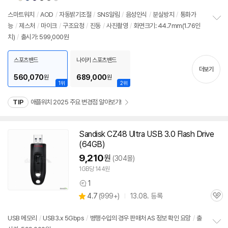
심
품
품
품
품
품
품
점
견
색
색
색
색
색
색
리
상
상
상
상
상
상
스마트워치
/
AOD
/
자동밝기조절
/
SNS알림
/
음성인식
/
분실방지
/
통화가
뷰
능
/
제스처
/
마이크
/
구조요청
/
진동
/
사진촬영
/
화면크기: 44.7mm(1.76인
정
치)
/
출시가: 599,000원
보
펼
치
스포츠밴드
나이키 스포츠밴드
기
더보기
560,070
689,000
원
원
1위
2위
TIP
애플워치 2025 주요 변경점 알아보기!
Sandisk CZ48 Ultra USB 3.0 Flash Drive
(
64GB
)
9,210
원
(304몰)
1GB당 144원
1
상
상
4.7
(
999+)
13.08. 등록
품
관
별
의
품
심
점
견
리
USB 메모리
/
USB3.x 5Gbps
/
병행수입의 경우 판매처 AS 정보 확인 요망
/
출