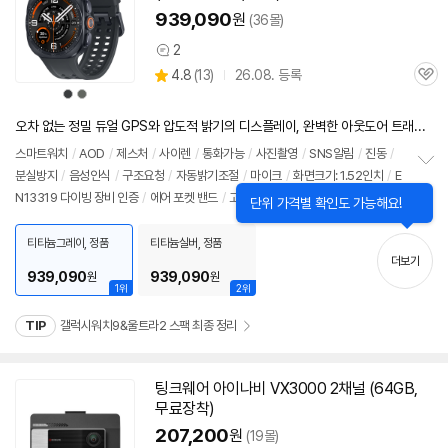
939,090
원
(36몰)
2
상
상
4.8
(
13)
26.08. 등록
품
관
별
의
상
상
품
심
품
품
점
견
색
색
리
상
상
오차 없는 정밀 듀얼 GPS와 압도적 밝기의 디스플레이, 완벽한 아웃도어 트래킹의 완성
뷰
스마트워치
/
AOD
/
제스처
/
사이렌
/
통화가능
/
사진촬영
/
SNS알림
/
진동
/
분실방지
/
음성인식
/
구조요청
/
자동밝기조절
/
마이크
/
화면크기: 1.52인치
/
E
정
N13319 다이빙 장비 인증
/
에어 포켓 밴드
/
고속 충전 기능
/
손목올려말하기
보
펼
치
티타늄그레이, 정품
티타늄실버, 정품
기
더보기
939,090
939,090
원
원
1위
2위
TIP
갤럭시워치9&울트라2 스팩 최종 정리
팅크웨어 아이나비 VX3000 2채널 (
64GB
,
무료장착)
207,200
원
(19몰)