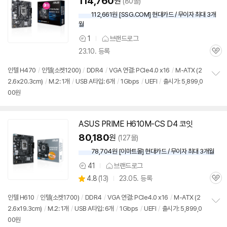
114,760
원
(80몰)
112,661원 [SSG.COM] 현대카드 / 무이자 최대 3개
월
1
브랜드로그
상
23.10. 등록
품
관
의
심
견
인텔 H470
/
인텔(소켓1200)
/
DDR4
/
VGA 연결: PCIe4.0 x16
/
M-ATX (2
2.6x20.3cm)
/
M.2: 1개
/
USB A타입: 6개
/
1Gbps
/
UEFI
/
출시가: 5,899,0
정
00원
보
펼
치
기
ASUS PRIME H610M-CS D4 코잇
80,180
원
(127몰)
78,704원 [이마트몰] 현대카드 / 무이자 최대 3개월
41
브랜드로그
상
상
4.8
(
13)
23.05. 등록
품
관
별
의
품
심
점
견
인텔 H610
/
인텔(소켓1700)
/
DDR4
/
VGA 연결: PCIe4.0 x16
/
M-ATX (2
리
2.6x19.3cm)
/
M.2: 1개
/
USB A타입: 6개
/
1Gbps
/
UEFI
/
출시가: 5,899,0
정
뷰
00원
보