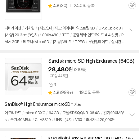
상
4.8
(
30)
24.06. 등록
관
별
품
심
점
리
뷰
내비게이션
/
거치형
/
[지도안내] 지도: 아이나비 익스트림 3D
/
GPS: Ublox 8
/
[사양] 20.3cm(8인치)
/
800x480
/
TFT
/
운영체제: 안드로이드 4.4 킷캣
/
R
정
AM: 2GB
/
메모리: MicroSD
/
[기능] Wi-Fi
/
TPEG
/
무선업데이트
/
실시간경
보
펼
로탐색
/
후방카메라연동
/
NIP
/
ADAS 지원(차선이탈경보, 앞차출발알림, 신호등
치
변경알림, 전방추돌경고, 급커브감속경고)
/
출시가: 429,000원
기
Sandisk micro SD High Endurance (
64GB
)
28,480
원
(210몰)
1GB당 445원
3
상
상
4.8
(
999+)
19.05. 등록
품
관
별
의
품
심
점
견
SanDisk® High Endurance microSD™ 카드
리
뷰
메모리카드
/
micro SDXC
/
64GB
/
모델:SDSQQNR-064G
/
읽기:100MB/
s
/
쓰기:40MB/s
/
CLASS10
/
UHS-I(U3)
/
V30
/
출시가: 429,000원
정
보
펼
치
MSI 레이더 A18 HX A9WIG-R9 UHD+ Mini