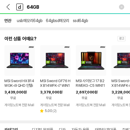
뒤
다
본문 바로가기
다
로
나
나
가
와
와
기
메
연관
usb메모리64gb
64gbsd메모리
ssd64gb
인
이런 상품 어때요?
광고
MSI Sword HX B14
MSI Sword GF76 H
MSI 사이보그 17 B2
MSI Sword
WGK-i9 QHD 인텔i
X B14WFK-i7 WIN1
RWEKG-C5 WIN11
X B14WFK-i
9 14900HX 64GB
1 인텔 i7 64GB 2TB
64GB 1TB 210H R
1 인텔 i7 64
3,439,000
3,378,000
2,697,000
3,228,00
원
원
원
1TB
TX 5050
무료
무료
무료
무료
게이밍노트북 전문 Mall
게이밍노트북 전문 Mall
게이밍노트북 전문 Mall
게이밍노트북 전
리
5.00
(
2
)
별
뷰
점
수
상
카테고리
디지털 완제품
디카
자동차 용품
태블릿/휴대폰
주변