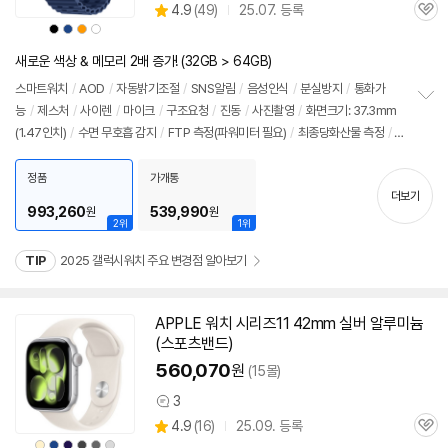
상
4.9
(
49)
25.07. 등록
품
관
별
의
상
상
상
상
품
심
품
품
품
품
점
견
색
색
색
색
리
상
상
상
상
새로운 색상 & 메모리 2배 증가! (32GB > 64GB)
뷰
스마트워치
/
AOD
/
자동밝기조절
/
SNS알림
/
음성인식
/
분실방지
/
통화가
능
/
제스처
/
사이렌
/
마이크
/
구조요청
/
진동
/
사진촬영
/
화면크기: 37.3mm
정
(1.47인치)
/
수면 무호흡 감지
/
FTP 측정(파워미터 필요)
/
최종당화산물 측정
/
보
펼
텍스트번역&요약
/
항산화지수
/
혈관부하
/
출시가: 899,800원
치
정품
가개통
기
더보기
993,260
539,990
원
원
2위
1위
TIP
2025 갤럭시워치 주요 변경점 알아보기
APPLE 워치 시리즈11 42mm 실버 알루미늄
(스포츠밴드)
560,070
원
(15몰)
3
상
상
4.9
(
16)
25.09. 등록
품
관
별
의
상
상
상
상
상
상
품