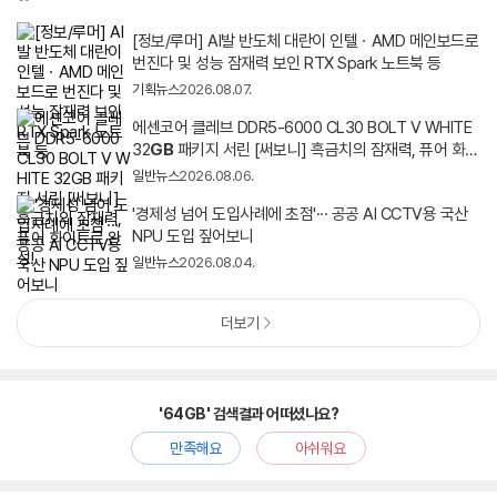
[정보/루머] AI발 반도체 대란이 인텔ㆍAMD 메인보드로
번진다 및 성능 잠재력 보인 RTX Spark 노트북 등
기획뉴스
2026.08.07.
에센코어 클레브 DDR5-6000 CL30 BOLT V WHITE
32
GB
패키지 서린 [써보니] 흑금치의 잠재력, 퓨어 화이
트로 완성!
일반뉴스
2026.08.06.
'경제성 넘어 도입사례에 초점'··· 공공 AI CCTV용 국산
NPU 도입 짚어보니
일반뉴스
2026.08.04.
더보기
'64GB' 검색결과 어떠셨나요?
만족해요
아쉬워요