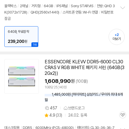
뷰
블랙박스
/
2채널
/
거치형
/
64GB
/
IPS패널
/
Sony STARVIS
/
전방: QHD 3
K(3072x1728)
/
QHD(2560x1440)
/
스마트폰 연동: Wi-Fi 연결
/
비밀번호
정
잠금
보
펼
치
64GB, 무료장착
기
+2
더보기
239,200
원
1위
ESSENCORE KLEVV DDR5-6000 CL30
CRAS V RGB WHITE 패키지 서린 (
64GB
(3
2Gx2))
1,608,990
원
(100몰)
1GB당 25,140원
1,485,000원 [하이마트] 삼성카드 / 무이자 최대 6개
월
457
브랜드로그
상
상
4.9
(
33)
24.02. 등록
품
관
별
의
품
심
점
견
리
데스크탑용
/
DDR5
/
6000MHz (PC5-48000)
/
램타이밍: CL30-36-36-7