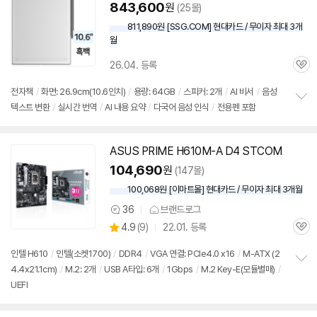
843,600
원
(25몰)
811,890원 [SSG.COM] 현대카드 / 무이자 최대 3개
월
26.04. 등록
관
심
전자책
/
화면: 26.9cm(10.6인치)
/
용량:
64GB
/
스피커: 2개
/
AI 비서
/
음성
텍스트 변환
/
실시간 번역
/
AI 내용 요약
/
다국어 음성 인식
/
전용펜 포함
정
보
펼
치
ASUS PRIME H610M-A D4 STCOM
동
기
영
104,690
원
(147몰)
상
100,068원 [이마트몰] 현대카드 / 무이자 최대 3개월
36
브랜드로그
상
상
4.9
(
9)
22.01. 등록
품
관
별
의
품
심
점
견
인텔 H610
/
인텔(소켓1700)
/
DDR4
/
VGA 연결: PCIe4.0 x16
/
M-ATX (2
리
4.4x21.1cm)
/
M.2: 2개
/
USB A타입: 6개
/
1Gbps
/
M.2 Key-E(모듈별매)
/
정
뷰
UEFI
보
펼
치