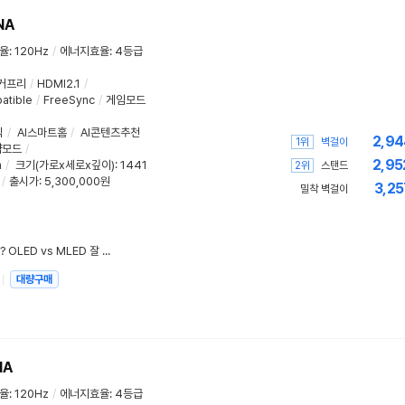
NA
율
:
120Hz
/
에너지효율
:
4등급
커프리
/
HDMI2.1
/
atible
/
FreeSync
/
게임모드
식
/
AI스마트홈
/
AI콘텐츠추천
2,94
1위
벽걸이
약모드
/
2,95
m
/
크기(가로x세로x깊이)
: 1441
2위
스탠드
/
출시가: 5,300,000원
3,25
밀착 벽걸이
생활 환경의 밝기가 TV를 결정한다? OLED vs MLED 잘 선택하는 법
대량구매
NA
율
:
120Hz
/
에너지효율
:
4등급