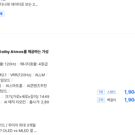
"프리미엄 TV의 기준, LG 올레드" 다나와 데이터로 보는 2026 TV 구매가이드
매
 Dolby Atmos를 제공하는 가성
율
:
120Hz
/
에너지효율
:
4등급
I2.1
/
VRR(120Hz)
/
ALLM
/
게임모드
/
식
/
AI스마트홈
/
AI콘텐츠추천
약모드
/
1,90
1위
스탠드
m
/
크기(가로x세로x깊이)
: 1449
1,90
2위
벽걸이
/
AI 매직 리모컨
/
출시가: 2,89
성카드 / 무이자 최대 3개월
생활 환경의 밝기가 TV를 결정한다? OLED vs MLED 잘 선택하는 법