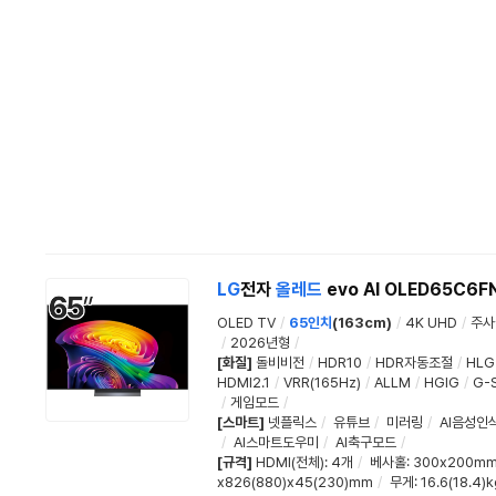
LG
전자
올레드
evo AI OLED65C6F
OLED TV
/
65인치
(163cm)
/
4K UHD
/
주사
/
2026년형
/
[화질]
돌비비전
/
HDR10
/
HDR자동조절
/
HLG
HDMI2.1
/
VRR(165Hz)
/
ALLM
/
HGIG
/
G-S
/
게임모드
/
[스마트]
넷플릭스
/
유튜브
/
미러링
/
AI음성인
/
AI스마트도우미
/
AI축구모드
/
[규격]
HDMI(전체)
:
4개
/
베사홀
: 300x200m
x826(880)x45(230)mm
/
무게
: 16.6(18.4)k