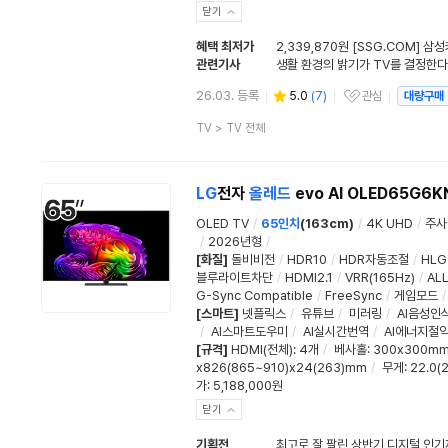
닫기
혜택 최저가
2,339,870원 [SSG.COM] 삼
관련기사
26.03. 등록
5.0
(
7
)
관심
대량구매
관심상품
상
TV
>
TV 전체
품
분
류
LG
전자
올레드
evo AI OLED65G6K
OLED TV
/
65인치
(163cm)
/
4K UHD
/
주사
/
2026년형
/
[화질]
돌비비전
/
HDR10
/
HDR자동조절
/
HLG
블루라이트차단
/
HDMI2.1
/
VRR(165Hz)
/
AL
G-Sync Compatible
/
FreeSync
/
게임모드
/
[스마트]
넷플릭스
/
유튜브
/
미러링
/
AI음성인
/
AI스마트도우미
/
AI실시간번역
/
AI에너지절
[규격]
HDMI(전체)
:
4개
/
베사홀
: 300x300m
x826(865~910)x24(263)mm
/
무게
: 22.0(
가: 5,188,000원
닫기
기획전
최고로 잘 팔린 상반기 디지털 인