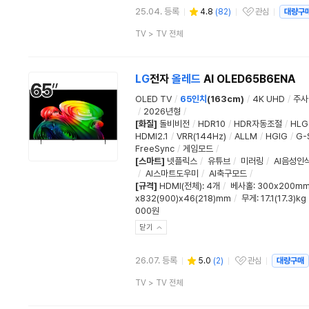
25.04. 등록
4.8
(
82
)
관심
대량구
관심상품
상
TV
>
TV 전체
품
분
류
LG
전자
올레드
AI OLED65B6ENA
OLED TV
/
65인치
(163cm)
/
4K UHD
/
주사
/
2026년형
/
[화질]
돌비비전
/
HDR10
/
HDR자동조절
/
HLG
HDMI2.1
/
VRR(144Hz)
/
ALLM
/
HGIG
/
G-
FreeSync
/
게임모드
/
[스마트]
넷플릭스
/
유튜브
/
미러링
/
AI음성인
/
AI스마트도우미
/
AI축구모드
/
[규격]
HDMI(전체)
:
4개
/
베사홀
: 300x200m
x832(900)x46(218)mm
/
무게
: 17.1(17.3)kg
000원
닫기
26.07. 등록
5.0
(
2
)
관심
대량구매
관심상품
상
TV
>
TV 전체
품
분