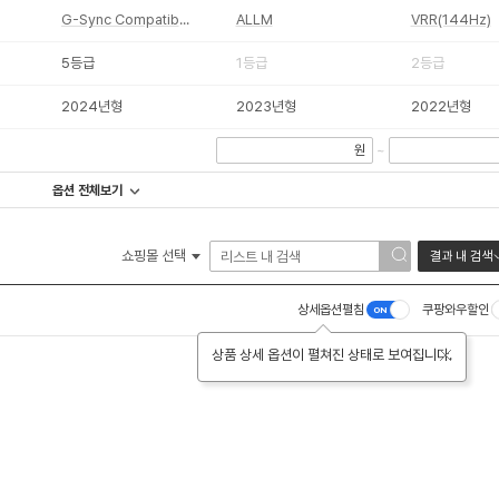
G-Sync Compatible
ALLM
VRR(144Hz)
5등급
1등급
2등급
2024년형
2023년형
2022년형
원
~
옵션 전체보기
쇼핑몰 선택
결과 내 검색
상세옵션펼침
쿠팡와우할인
상품 상세 옵션이 펼쳐진 상태로 보여집니다.