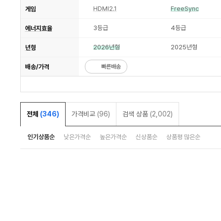
HDMI2.1
FreeSync
게임
3등급
4등급
에너지효율
2026년형
2025년형
년형
배송/가격
빠른배송
전체
(346)
가격비교
(96)
검색 상품
(2,002)
인기상품순
낮은가격순
높은가격순
신상품순
상품평 많은순