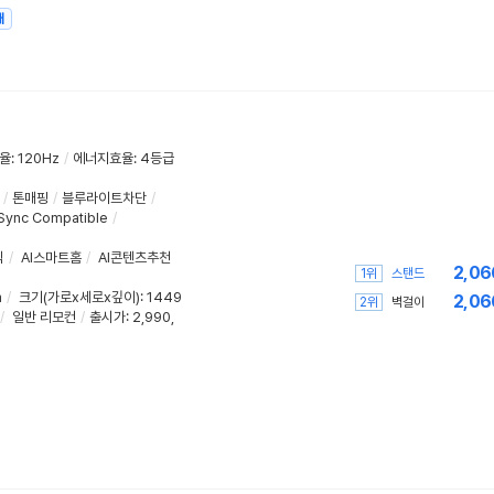
매
율
:
120Hz
/
에너지효율
:
4등급
/
톤매핑
/
블루라이트차단
/
Sync Compatible
/
식
/
AI스마트홈
/
AI콘텐츠추천
2,06
1위
스탠드
m
/
크기(가로x세로x깊이)
: 1449
2,06
2위
벽걸이
/
일반 리모컨
/
출시가: 2,990,