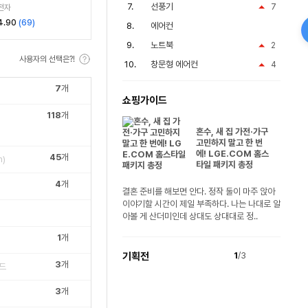
선풍기
7
전자
4.90
(
69
)
에어컨
노트북
2
사용자의 선택은?!
창문형 에어컨
4
7
개
쇼핑가이드
118
개
혼수, 새 집 가전·가구
고민하지 말고 한 번
에! LGE.COM 홈스
45
개
)
타일 패키지 총정
4
개
결혼 준비를 해보면 안다. 정작 둘이 마주 앉아
이야기할 시간이 제일 부족하다. 나는 나대로 알
아볼 게 산더미인데 상대도 상대대로 정..
1
개
기획전
1
/3
3
개
드
3
개