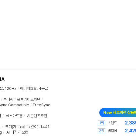
NA
율
:
120Hz
/
에너지효율
:
4등급
/
톤매핑
/
블루라이트차단
/
ync Compatible
/
FreeSync
New 새로워진 상품
식
/
AI스마트홈
/
AI콘텐츠추천
2,38
1위
스탠드
m
/
크기(가로x세로x깊이)
: 1441
2,42
2위
벽걸이
g
/
AI 매직 리모컨