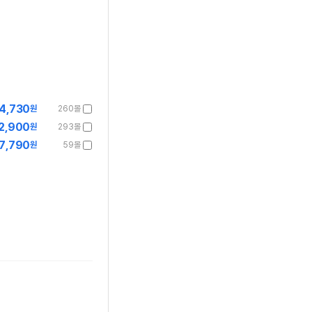
4,730
원
260몰
2,900
원
293몰
7,790
원
59몰