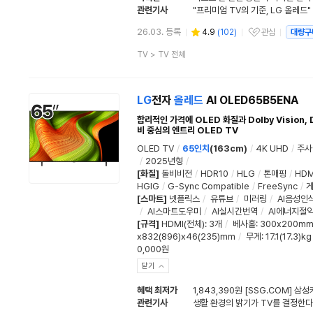
관련기사
26.03. 등록
4.9
(
102
)
관심
대량구
관심상품
상
TV
>
TV 전체
품
분
류
LG
전자
올레드
AI OLED65B5ENA
합리적인 가격에 OLED 화질과 Dolby Vision,
비 중심의 엔트리 OLED TV
OLED TV
/
65인치
(163cm)
/
4K UHD
/
주사
/
2025년형
/
[화질]
돌비비전
/
HDR10
/
HLG
/
톤매핑
/
HDM
HGIG
/
G-Sync Compatible
/
FreeSync
/
[스마트]
넷플릭스
/
유튜브
/
미러링
/
AI음성인
/
AI스마트도우미
/
AI실시간번역
/
AI에너지절
[규격]
HDMI(전체)
:
3개
/
베사홀
: 300x200m
x832(896)x46(235)mm
/
무게
: 17.1(17.3)kg
0,000원
닫기
혜택 최저가
1,843,390원 [SSG.COM] 삼
관련기사