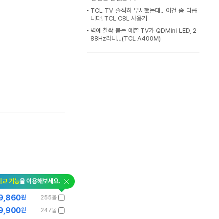
TCL TV 솔직히 무시했는데.. 이건 좀 다릅
니다! TCL C8L 사용기
벽에 찰싹 붙는 예쁜 TV가 QDMini LED, 2
88Hz라니…(TCL A400M)
비교 기능
을 이용해보세요.
9,860
원
255몰
9,900
원
247몰