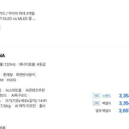
성카드 / 무이자 최대 3개월
생활 환경의 밝기가 TV를 결정한다? OLED vs MLED 잘 선택하는 법
NA
율
:
120Hz
/
에너지효율
:
4등급
/
톤매핑
/
화면반사방지
/
LM
/
HGIG
/
식
/
AI스마트홈
/
AI콘텐츠추천
3,35
약모드
/
AI축구모드
/
1위
스탠드
m
/
크기(가로x세로x깊이)
: 1441
3,35
2위
벽걸이
27.3)kg
/
AI 매직 리모컨
/
출시
3,65
밀착 벽걸이
기제품