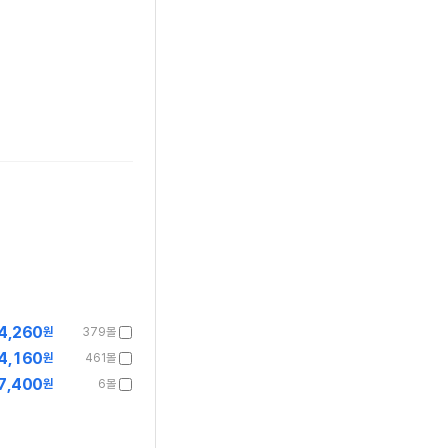
4,260
원
379몰
4,160
원
461몰
7,400
원
6몰