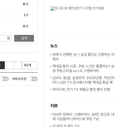
8
개
1
개
9
개
원
검색
뉴스
피파가 선택한 '눈' | 삼성 엘지도 긴장하는 이
회사
역대급 할인 시즌, 무빙 스크린 종결자는? 삼
성 무빙스타일 vs LG 스탠바이미
[20% 환급] 삼성전자 2026년형 75인치
배송비포함
미니 LED TV 감사페스티벌 역대급 환급 혜
와이드뷰, 인기 TV 제품군 할인 행사 진행
리뷰
100만 원짜리 스탠바이미, 30만 원으로 대
체 가능할까? (와이드뷰 무빙 TV)
선 넘은 선 없는 TV