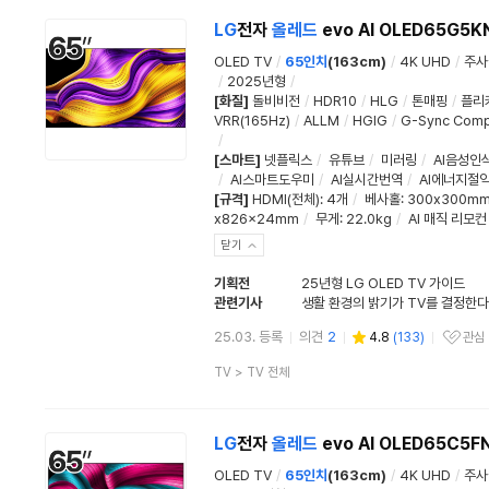
류
LG
전자
올레드
evo AI OLED65G5K
OLED TV
/
65인치
(163cm)
/
4K UHD
/
주사
/
2025년형
/
[화질]
돌비비전
/
HDR10
/
HLG
/
톤매핑
/
플리
VRR(165Hz)
/
ALLM
/
HGIG
/
G-Sync Comp
/
[스마트]
넷플릭스
/
유튜브
/
미러링
/
AI음성인
/
AI스마트도우미
/
AI실시간번역
/
AI에너지절
[규격]
HDMI(전체)
:
4개
/
베사홀
: 300x300m
x826x24mm
/
무게
: 22.0kg
/
AI 매직 리모컨
닫기
기획전
25년형 LG OLED TV 가이드
관련기사
25.03. 등록
의견
2
4.8
(
133
)
관심
관심상품
상
TV
>
TV 전체
품
분
류
LG
전자
올레드
evo AI OLED65C5F
OLED TV
/
65인치
(163cm)
/
4K UHD
/
주사