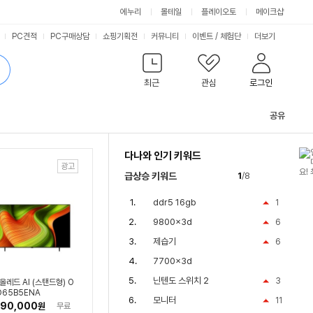
싫어요
좋아요
에누리
몰테일
플레이오토
메이크샵
PC견적
PC구매상담
쇼핑기획전
커뮤니티
이벤트
/
체험단
더보기
최근
관심
로그인
공유
관
련
다나와 인기 키워드
컨
텐
급상승 키워드
1
/8
츠
ddr5 16gb
1
9800x3d
6
제습기
6
7700x3d
닌텐도 스위치 2
3
 올레드 AI (스탠드형) O
D65B5ENA
모니터
11
190,000
원
무료