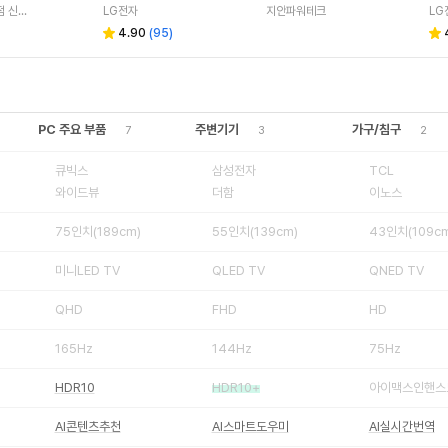
기본설치
LG전자인증점 신영플러스
LG전자
지안파워테크
LG
4.90
(
95
)
PC 주요 부품
주변기기
가구/침구
7
3
2
큐빅스
삼성전자
TCL
와이드뷰
더함
이노스
75인치(189cm)
55인치(139cm)
43인치(109cm
미니LED TV
QLED TV
QNED TV
QHD
FHD
HD
165Hz
144Hz
75Hz
HDR10
HDR10+
아이맥스인핸스
AI콘텐츠추천
AI스마트도우미
AI실시간번역