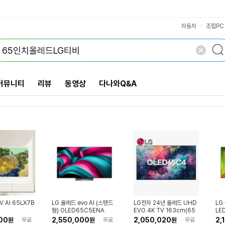
아이맥스인핸스드
43인치(109cm)
85인치(215cm)
75인치(189cm)
55인치(139cm)
Micro RGB TV
미니LED TV
QNED TV
QLED TV
HDR10+
VS검색
8K UHD
삼성전자
이스트라
와이드뷰
개 담김
144Hz
165Hz
큐빅스
필립스
이노스
75Hz
2등급
QHD
1등급
TCL
FHD
삭제
검색
창홍
더함
닫기
닫기
HD
자동차
조립PC
커뮤니티
리뷰
동영상
다나와Q&A
V AI 65LX7B
LG 올레드 evo AI (스탠드
LG전자 24년 올레드 UHD
LG
형) OLED65C5ENA
EVO 4K TV 163cm(65
LE
인치) OLED65C4 스탠드
00
2,550,000
2,050,020
2,
원
무료
원
무료
원
무료