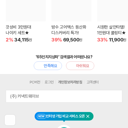
갓성비 3만원대
방수 고어텍스 등산화
시원한 살안타템!
나이키 세트★
디스커버리 특가!
1만원대 쿨링티★
2%
34,115
39%
69,500
33%
11,900
원
원
원
'65인치지상파' 검색결과 어떠셨나요?
만족해요
아쉬워요
PC버전
로그인
개인정보처리방침
고객센터
(주) 커넥트웨이브
인터넷 가입 비교 서비스 오픈
NEW
닫기
이
전