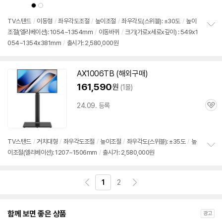
상
상
품
품
색
색
상
상
TV스탠드
/
이동형
/
좌우각도조절
/
높이조절
/
좌우각도(스위블): ±30도
/
높이
조절(엘리베이션): 1054~1354mm
/
이동바퀴
/
크기(가로x세로x깊이) : 549x1
정
054~1354x381mm
/
출시가: 2,580,000원
보
펼
치
기
AX1006TB (해외
구매
)
161,590
원
(1몰)
24.09. 등록
관
심
TV스탠드
/
거치대형
/
좌우각도조절
/
높이조절
/
좌우각도(스위블): ±35도
/
높
이조절(엘리베이션): 1207~1506mm
/
출시가: 2,580,000원
정
보
펼
치
1
2
기
함께 보면 좋은 상품
광고