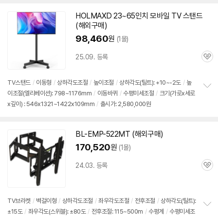
치
기
HOLMAXD 23~
65인치
모바일 TV 스탠드
(해외
구매
)
98,460
원
(1몰)
25.09. 등록
관
심
TV스탠드
/
이동형
/
상하각도조절
/
높이조절
/
상하각도(틸트): +10~-2도
/
높
이조절(엘리베이션): 798~1176mm
/
이동바퀴
/
수평미세조절
/
크기(가로x세로
정
x깊이) : 546x1321~1422x109mm
/
출시가: 2,580,000원
보
펼
치
기
BL-EMP-522MT (해외
구매
)
170,520
원
(1몰)
24.03. 등록
관
심
TV브라켓
/
벽걸이형
/
상하각도조절
/
좌우각도조절
/
전후조절
/
상하각도(틸트):
±15도
/
좌우각도(스위블): ±80도
/
전후조절: 115~500m
/
수평계
/
수평미세조
정