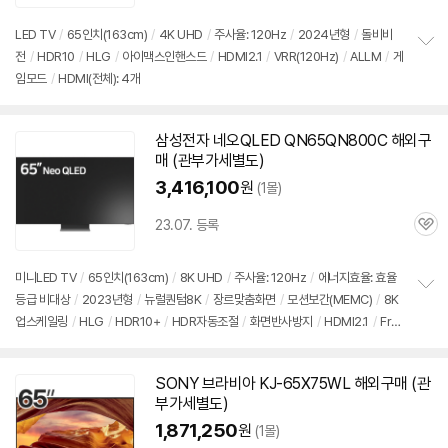
심
LED TV
/
65인치
(163cm)
/
4K UHD
/
주사율: 120Hz
/
2024년형
/
돌비비
전
/
HDR10
/
HLG
/
아이맥스인핸스드
/
HDMI2.1
/
VRR(120Hz)
/
ALLM
/
게
정
임모드
/
HDMI(전체): 4개
보
펼
치
기
삼성전자 네오QLED QN65QN800C 해외
구
매
(관부가세별도)
3,416,100
원
(1몰)
23.07. 등록
관
심
미니LED TV
/
65인치
(163cm)
/
8K UHD
/
주사율: 120Hz
/
에너지효율: 효율
등급 비대상
/
2023년형
/
뉴럴퀀텀8K
/
장르맞춤화면
/
모션보간(MEMC)
/
8K
정
업스케일링
/
HLG
/
HDR10+
/
HDR자동조절
/
화면반사방지
/
HDMI2.1
/
Fre
보
펼
eSync
/
ALLM
/
HGIG
/
게임모드
/
타이젠
/
HDMI(전체): 4개
치
기
SONY 브라비아 KJ-65X75WL 해외
구매
(관
부가세별도)
1,871,250
원
(1몰)