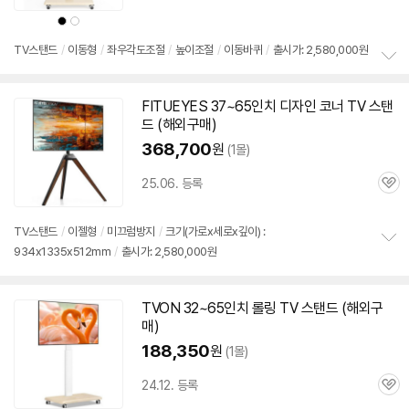
심
상
상
품
품
색
색
상
상
TV스탠드
/
이동형
/
좌우각도조절
/
높이조절
/
이동바퀴
/
출시가: 2,580,000원
정
보
FITUEYES 37~
65인치
디자인 코너 TV 스탠
펼
드 (해외
구매
)
치
기
368,700
원
(1몰)
25.06. 등록
관
심
TV스탠드
/
이젤형
/
미끄럼방지
/
크기(가로x세로x깊이) :
934x1335x512mm
/
출시가: 2,580,000원
정
보
펼
치
TVON 32~
65인치
롤링 TV 스탠드 (해외
구
기
매
)
188,350
원
(1몰)
24.12. 등록
관
심