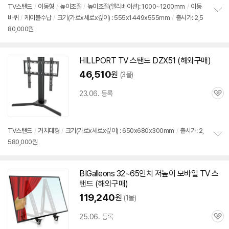
색
색
상
상
TV스탠드
/
이동형
/
높이조절
/
높이조절(엘리베이션): 1000~1200mm
/
이동
바퀴
/
케이블수납
/
크기(가로x세로x깊이) : 555x1449x555mm
/
출시가: 2,5
정
80,000원
보
펼
치
기
HILLPORT TV 스탠드 DZX51 (해외
구매
)
46,510
원
(3몰)
23.06. 등록
관
심
TV스탠드
/
거치대형
/
크기(가로x세로x깊이) : 650x680x300mm
/
출시가: 2,
580,000원
정
보
펼
치
BIGalleons 32~
65인치
저높이 모바일 TV 스
기
탠드 (해외
구매
)
119,240
원
(1몰)
25.06. 등록
관