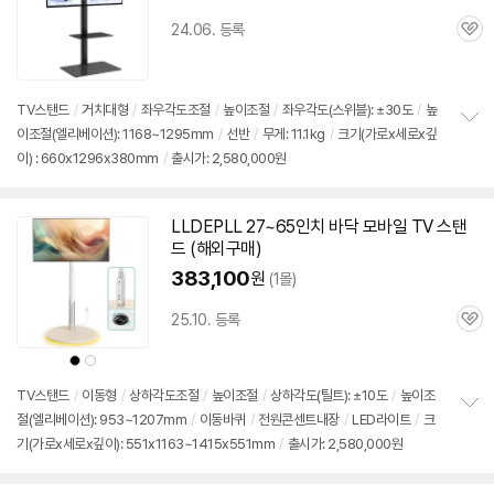
24.06. 등록
관
심
TV스탠드
/
거치대형
/
좌우각도조절
/
높이조절
/
좌우각도(스위블): ±30도
/
높
이조절(엘리베이션): 1168~1295mm
/
선반
/
무게: 11.1kg
/
크기(가로x세로x깊
정
이) : 660x1296x380mm
/
출시가: 2,580,000원
보
펼
치
기
LLDEPLL 27~
65인치
바닥 모바일 TV 스탠
드 (해외
구매
)
383,100
원
(1몰)
25.10. 등록
관
심
상
상
품
품
색
색
상
상
TV스탠드
/
이동형
/
상하각도조절
/
높이조절
/
상하각도(틸트): ±10도
/
높이조
절(엘리베이션): 953~1207mm
/
이동바퀴
/
전원콘센트내장
/
LED라이트
/
크
정
기(가로x세로x깊이): 551x1163~1415x551mm
/
출시가: 2,580,000원
보
펼
치