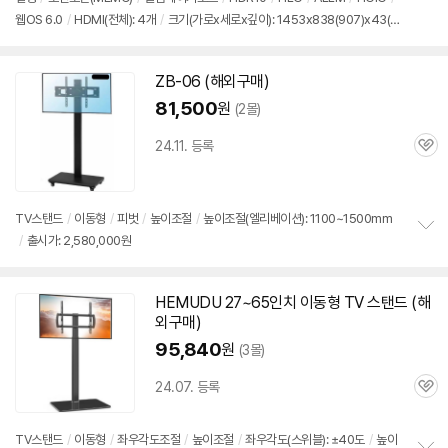
정
웹OS 6.0
/
HDMI(전체): 4개
/
크기(가로x세로x깊이): 1453x838(907)x43(2
보
펼
95)mm
/
출시가: 2,580,000원
치
기
ZB-06 (해외
구매
)
81,500
원
(2몰)
24.11. 등록
관
심
TV스탠드
/
이동형
/
피벗
/
높이조절
/
높이조절(엘리베이션): 1100~1500mm
/
출시가: 2,580,000원
정
보
펼
치
HEMUDU 27~
65인치
이동형 TV 스탠드 (해
기
외
구매
)
95,840
원
(3몰)
24.07. 등록
관
심
TV스탠드
/
이동형
/
좌우각도조절
/
높이조절
/
좌우각도(스위블): ±40도
/
높이