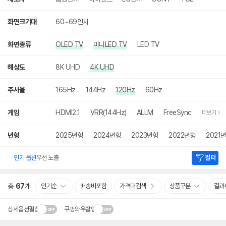
화면크기대
60~69인치
화면종류
OLED TV
미니LED TV
LED TV
해상도
8K UHD
4K UHD
주사율
165Hz
144Hz
120Hz
60Hz
게임
HDMI2.1
VRR(144Hz)
ALLM
FreeSync
더보기
년형
2025년형
2024년형
2023년형
2022년형
2021
인기 옵션
우선 노출
필터
총
67
개
인기순
배송비포함
가격대검색
상품구분
결과
상세옵션펼침
쿠팡와우할인