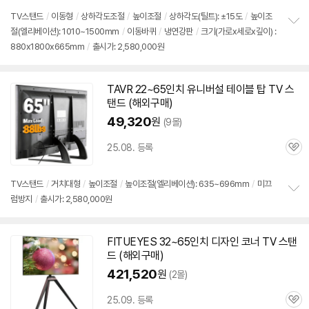
TV스탠드
/
이동형
/
상하각도조절
/
높이조절
/
상하각도(틸트): ±15도
/
높이조
절(엘리베이션): 1010~1500mm
/
이동바퀴
/
냉연강판
/
크기(가로x세로x깊이) :
정
880x1800x665mm
/
출시가: 2,580,000원
보
펼
치
기
TAVR 22~
65인치
유니버설 테이블 탑 TV 스
탠드 (해외
구매
)
49,320
원
(9몰)
25.08. 등록
관
심
TV스탠드
/
거치대형
/
높이조절
/
높이조절(엘리베이션): 635~696mm
/
미끄
럼방지
/
출시가: 2,580,000원
정
보
펼
치
FITUEYES 32~
65인치
디자인 코너 TV 스탠
기
드 (해외
구매
)
421,520
원
(2몰)
25.09. 등록
관