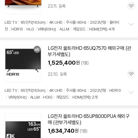
23.11. 등록
관
심
LED TV
/
65인치
(163cm)
/
4K UHD
/
주사율: 60Hz
/
2023년형
/
돌비비
전
/
HDR10
/
HLG
/
VRR(60Hz)
/
ALLM
/
게임모드
/
HDMI(전체): 4개
정
보
펼
치
LG전자 울트라HD 65UQ7570 해외
구매
(관
기
부가세별도)
1,525,400
원
(1몰)
22.10. 등록
관
심
LED TV
/
65인치
(163cm)
/
4K UHD
/
주사율: 60Hz
/
2022년형
/
HDR10
/
VRR(60Hz)
/
ALLM
/
HGIG
/
게임모드
/
HDMI(전체): 2개
정
보
펼
치
LG전자 울트라HD 65UP8000PUA 해외
구
기
매
(관부가세별도)
1,634,740
원
(1몰)