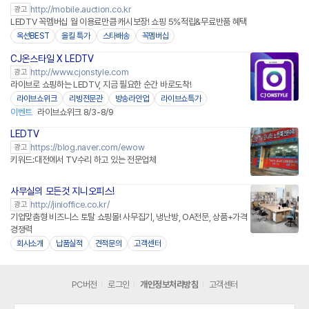
http://mobile.auction.co.kr
광고
LEDTV 꼭멤버십 월 이용료만큼 캐시보장! 쇼핑 5%적립&무료반품 혜택
옥션BEST
올킬 특가
스타배송
꼭멤버십
CJ온스타일 X LEDTV
네이버페이
http://www.cjonstyle.com
광고
라이브로 쇼핑하는 LEDTV, 지금 필요한 순간 바로도착!
라이브쇼위크
리빙전문관
방송라인업
라이브쇼특가
이벤트
라이브쇼위크 8/3-8/9
LEDTV
https://blog.naver.com/ewow
광고
키워드:대전에서 TV수리 하고 있는 전문업체
사무실의 모든것 지니오피스!
http://jinioffice.co.kr/
광고
기업맞춤형 비즈니스 토탈 쇼핑몰! 사무집기, 냉난방, OA전문, 상품+가격
경쟁력
회사소개
납품실적
견적문의
고객센터
PC버전
로그인
개인정보처리방침
고객센터