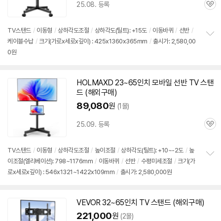
25.08. 등록
관
심
TV스탠드
/
이동형
/
상하각도조절
/
상하각도(틸트): +15도
/
이동바퀴
/
선반
/
케이블수납
/
크기(가로x세로x깊이) : 425x1360x365mm
/
출시가: 2,580,00
정
0원
보
펼
치
기
HOLMAXD 23~
65인치
모바일 선반 TV 스탠
드 (해외
구매
)
89,080
원
(1몰)
25.09. 등록
관
심
TV스탠드
/
이동형
/
상하각도조절
/
높이조절
/
상하각도(틸트): +10~-2도
/
높
이조절(엘리베이션): 798~1176mm
/
이동바퀴
/
선반
/
수평미세조절
/
크기(가
정
로x세로x깊이) : 546x1321~1422x109mm
/
출시가: 2,580,000원
보
펼
치
기
VEVOR 32~
65인치
TV 스탠드 (해외
구매
)
221,000
원
(2몰)