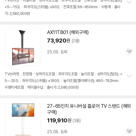
TV브라켓
/
벽걸이형
/
상하각도조절
/
좌우각도조절
/
전후조절
/
상하각도(틸트):
+5~-15도
/
좌우각도(스위블): ±90도
/
전후조절: 66~950mm
/
수평계
/
출시
정
가: 2,580,000원
보
펼
치
기
AX11TB01 (해외
구매
)
73,920
원
(2몰)
25.09. 등록
관
심
TV브라켓
/
천장형
/
상하각도조절
/
좌우각도조절
/
높이조절
/
상하각도(틸트): +
5~-20도
/
좌우각도(스위블): ±180도
/
높이조절(엘리베이션): 490~782mm
/
정
수평미세조절
/
케이블수납
/
출시가: 2,580,000원
보
펼
치
기
27~
65인치
유니버설 플로어 TV 스탠드 (해외
구매
)
119,910
원
(3몰)
25.08. 등록
관