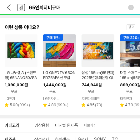
뒤
다
본문 바로가기
다
로
나
나
가
와
와
기
메
인
이런 상품 어때요?
광고
구매 1천+
구매 220+
LG 나노셀 AI (스탠드
LG QNEDTV 65QN
삼성 165cm(65인치)
더함 스마트 
형) 65NANO80AEA
ED75AEA 신모델
2025년형 최신형 QL
165cm(65인
ED 스마트 4K UHD
NILED 120
1,090,000
1,444,000
744,940
899,000
원
원
원
원
TV 65Q7F 스탠드 기
설치
무료
무료
무료
무료
본설치
LG전자
LG전자인증점 신영플러스
지안파워테크
더함전자
네이버
네이버
네
리
리
페이
리
페이
리
페
5.00
(
999+
)
4.89
(
999+
)
4.85
(
73
)
4.79
(
99
별
별
별
별
뷰
뷰
뷰
뷰
점
점
점
점
수
수
수
수
상
카테고리
영상음향
디지털 완제품
더보기
세
검
색
제조사
삼성전자
하이센스
LG전자
SONY
TCL