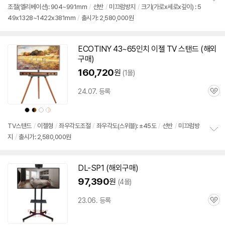
조절(엘리베이션): 904~991mm
/
선반
/
미끄럼방지
/
크기(가로x세로x깊이) : 5
정
49x1328~1422x381mm
/
출시가: 2,580,000원
보
펼
치
기
ECOTINY 43~
65인치
이젤 TV 스탠드 (해외
구매
)
160,720
원
(1몰)
24.07. 등록
관
심
상
상
상
상
상
상
품
품
품
품
품
품
색
색
색
색
색
색
상
상
상
상
상
상
TV스탠드
/
이젤형
/
좌우각도조절
/
좌우각도(스위블): ±45도
/
선반
/
미끄럼방
지
/
출시가: 2,580,000원
정
보
펼
치
DL-SP1 (해외
구매
)
기
97,390
원
(4몰)
23.06. 등록
관
심