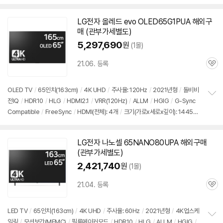
펼
DMI2.1
/
FreeSync
/
HDMI(전체): 4개
/
뱅앤올룹슨오디오
/
출시가: 2,580,00
치
0원
기
LG전자 올레드 evo OLED65G1PUA 해외
구
매
(관부가세별도)
5,297,690
원
(1몰)
세부정보 열기/접기
21.06. 등록
관
심
OLED TV
/
65인치
(163cm)
/
4K UHD
/
주사율: 120Hz
/
2021년형
/
돌비비
전IQ
/
HDR10
/
HLG
/
HDMI2.1
/
VRR(120Hz)
/
ALLM
/
HGIG
/
G-Sync
정
Compatible
/
FreeSync
/
HDMI(전체): 4개
/
크기(가로x세로x깊이): 1445x8
보
펼
31(889)x20(284)mm
/
출시가: 2,580,000원
치
기
LG전자 나노셀 65NANO80UPA 해외
구매
(관부가세별도)
2,421,740
원
(1몰)
21.04. 등록
관
심
LED TV
/
65인치
(163cm)
/
4K UHD
/
주사율: 60Hz
/
2021년형
/
4K업스케
일링
/
모션보간(MEMC)
/
필름메이커모드
/
HDR10
/
HLG
/
ALLM
/
HGIG
/