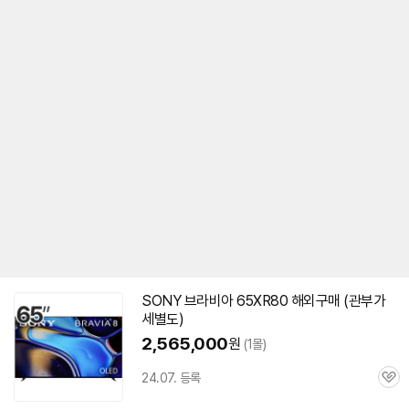
SONY 브라비아 65XR80 해외
구매
(관부가
세별도)
2,565,000
원
(1몰)
24.07. 등록
관
심