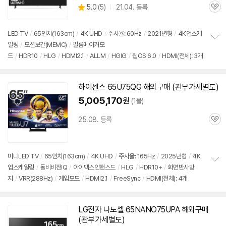
상
5.0
(
5)
21.04. 등록
관
별
품
심
점
리
LED TV
/
65인치
(163cm)
/
4K UHD
/
주사율: 60Hz
/
2021년형
/
4K업스케
뷰
일링
/
모션보간(MEMC)
/
필름메이커모
정
드
/
HDR10
/
HLG
/
HDMI2.1
/
ALLM
/
HGIG
/
웹OS 6.0
/
HDMI(전체): 3개
보
펼
치
기
하이센스 65U75QG 해외
구매
(관부가세별도)
5,005,170
원
(1몰)
25.08. 등록
관
심
미니LED TV
/
65인치
(163cm)
/
4K UHD
/
주사율: 165Hz
/
2025년형
/
4K
업스케일링
/
돌비비전IQ
/
아이맥스인핸스드
/
HLG
/
HDR10+
/
화면반사방
정
지
/
VRR(288Hz)
/
게임모드
/
HDMI2.1
/
FreeSync
/
HDMI(전체): 4개
보
펼
치
기
LG전자 나노셀 65NANO75UPA 해외
구매
(관부가세별도)