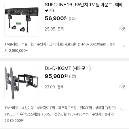
기
SUPCLINE 26~
65인치
TV 월 마운트 (해외
구매
)
56,900
원
(1몰)
25.05. 등록
관
심
TV브라켓
/
벽걸이형
/
수평계
/
크기(가로x세로x깊이): 440x60x30mm
/
출시
가: 2,580,000원
정
보
펼
치
DL-D-103MT (해외
구매
)
기
95,900
원
(1몰)
23.09. 등록
관
심
TV브라켓
/
벽걸이형
/
상하각도조절
/
좌우각도조절
/
전후조절
/
상하각도(틸트):
±15도
/
좌우각도(스위블): ±60도
/
전후조절: 130~430mm
/
수평계
/
출시가:
정
2,580,000원
보
펼