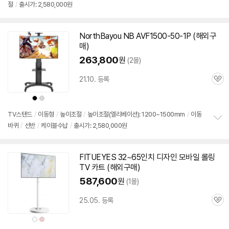
절
/
출시가: 2,580,000원
보
펼
치
기
NorthBayou NB AVF1500-50-1P (해외
구
매
)
263,800
원
(2몰)
21.10. 등록
관
심
상
상
품
품
색
색
상
상
TV스탠드
/
이동형
/
높이조절
/
높이조절(엘리베이션): 1200~1500mm
/
이동
바퀴
/
선반
/
케이블수납
/
출시가: 2,580,000원
정
보
펼
치
FITUEYES 32~
65인치
디자인 모바일 롤링
기
TV 카트 (해외
구매
)
587,600
원
(1몰)
25.05. 등록
관
심
상
상
품
품