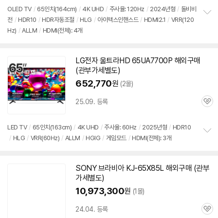
OLED TV
/
65인치
(164cm)
/
4K UHD
/
주사율: 120Hz
/
2024년형
/
돌비비
전
/
HDR10
/
HDR자동조절
/
HLG
/
아이맥스인핸스드
/
HDMI2.1
/
VRR(120
정
Hz)
/
ALLM
/
HDMI(전체): 4개
보
펼
치
기
LG전자 울트라HD 65UA7700P 해외
구매
(관부가세별도)
652,770
원
(2몰)
25.09. 등록
관
심
LED TV
/
65인치
(163cm)
/
4K UHD
/
주사율: 60Hz
/
2025년형
/
HDR10
/
HLG
/
VRR(60Hz)
/
ALLM
/
HGIG
/
게임모드
/
HDMI(전체): 3개
정
보
펼
치
SONY 브라비아 KJ-65X85L 해외
구매
(관부
기
가세별도)
10,973,300
원
(1몰)
24.04. 등록
관