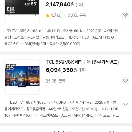
2,147,840
원
(1몰)
상
4.7
(
3)
21.05. 등록
관
별
품
심
점
리
LED TV
/
65인치
(163cm)
/
4K UHD
/
주사율: 60Hz
/
2021년형
/
4K업스케
뷰
일링
/
모션보간(MEMC)
/
필름메이커모드
/
HDR10
/
HLG
/
ALLM
/
HGIG
/
정
웹OS 6.0
/
HDMI(전체): 3개
/
출시가: 2,580,000원
보
펼
치
기
TCL 65QM8K 해외
구매
(관부가세별도)
6,094,350
원
(1몰)
25.08. 등록
관
심
미니LED TV
/
65인치
(163cm)
/
4K UHD
/
주사율: 144Hz
/
2025년형
/
필
름메이커모드
/
장르맞춤화면
/
4K업스케일링
/
모션보간(MEMC)
/
HLG
/
HDR
정
10+
/
돌비비전IQ
/
아이맥스인핸스드
/
ALLM
/
VRR(144Hz)
/
게임모드
/
Fre
보
펼
eSync
/
HDMI(전체): 4개
/
뱅앤울룹스오디오
/
출시가: 2,580,000원
치
기