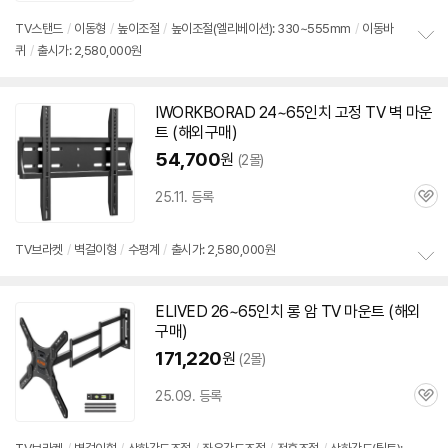
심
TV스탠드
/
이동형
/
높이조절
/
높이조절(엘리베이션): 330~555mm
/
이동바
퀴
/
출시가: 2,580,000원
정
보
펼
치
IWORKBORAD 24~
65인치
고정 TV 벽 마운
기
트 (해외
구매
)
54,700
원
(2몰)
25.11. 등록
관
심
TV브라켓
/
벽걸이형
/
수평계
/
출시가: 2,580,000원
정
보
ELIVED 26~
65인치
롱 암 TV 마운트 (해외
펼
구매
)
치
기
171,220
원
(2몰)
25.09. 등록
관
심