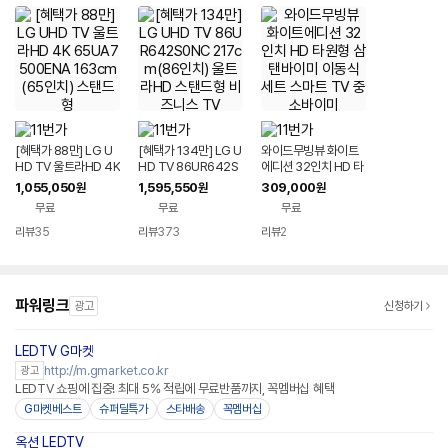
[혜택가 88만] LG U
[혜택가 134만] LG U
와이드무빙뷰 화이트
HD TV 울트라HD 4K
HD TV 86UR642S
에디션 32인치 HD 타
65UA7500ENA 16
0NC 217cm(86인
원형 삼탠바이미 이동
1,055,050
1,595,550
309,000
원
원
원
3cm(65인치) 스탠드
치) 울트라HD 스탠드
식 세트 스마트 TV 중
무료
무료
무료
형
형 비즈니스 TV
소바이미
리뷰
35
리뷰
373
리뷰
2
파워링크
광고
신청하기
LEDTV G마켓
http://m.gmarket.co.kr
광고
LEDTV 쇼핑에 집중! 최대 5% 적립에 무료반품까지, 꼭멤버십 혜택
G마켓베스트
슈퍼딜특가
스타배송
꼭멤버십
옥션 LEDTV