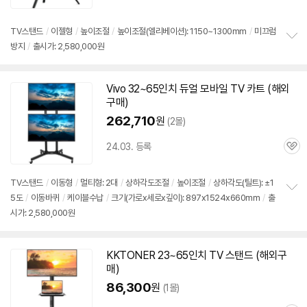
심
TV스탠드
/
이젤형
/
높이조절
/
높이조절(엘리베이션): 1150~1300mm
/
미끄럼
방지
/
출시가: 2,580,000원
정
보
펼
치
Vivo 32~
65인치
듀얼 모바일 TV 카트 (해외
기
구매
)
262,710
원
(2몰)
24.03. 등록
관
심
TV스탠드
/
이동형
/
멀티형: 2대
/
상하각도조절
/
높이조절
/
상하각도(틸트): ±1
5도
/
이동바퀴
/
케이블수납
/
크기(가로x세로x깊이): 897x1524x660mm
/
출
정
시가: 2,580,000원
보
펼
치
기
KKTONER 23~
65인치
TV 스탠드 (해외
구
매
)
86,300
원
(1몰)