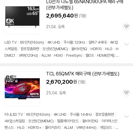
LG전자 나노셀 65NANO90UPA 해외
구매
(관부가세별도)
2,695,640
원
(1몰)
21.04. 등록
관
심
LED TV
/
65인치
(163cm)
/
4K UHD
/
주사율: 120Hz
/
알파7 4세대
/
4K업
스케일링
/
장르맞춤화면
/
모션보간(MEMC)
/
돌비비전IQ
/
HDR10
/
HLG
/
H
정
DMI2.1
/
VRR(120Hz)
/
ALLM
/
HGIG
/
FreeSync
/
웹OS
/
HDMI(전체): 4
보
펼
개
/
출시가: 2,580,000원
치
기
TCL 65QM7K 해외
구매
(관부가세별도)
2,670,200
원
(1몰)
25.04. 등록
관
심
미니LED TV
/
65인치
(163cm)
/
4K UHD
/
주사율: 144Hz
/
장르맞춤화면
/
4K업스케일링
/
모션보간(MEMC)
/
필름메이커모드
/
돌비비전IQ
/
아이맥스인
정
핸스드
/
HLG
/
HDR10+
/
플리커프리
/
ALLM
/
VRR(144Hz)
/
게임모드
/
H
보