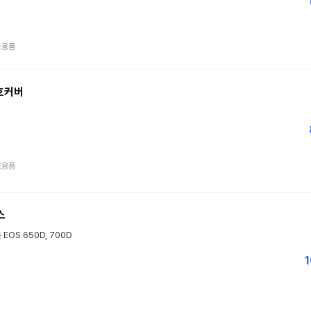
호용품
호커버
호용품
스
EOS 650D, 700D
1