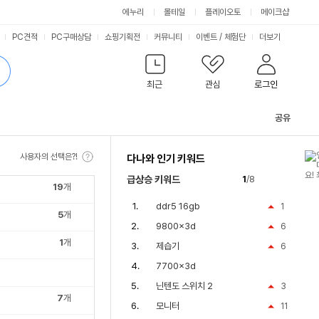
싫어요
좋아요
에누리
몰테일
플레이오토
메이크샵
PC견적
PC구매상담
쇼핑기획전
커뮤니티
이벤트
/
체험단
더보기
최근
관심
로그인
공유
관
련
사용자의 선택은?!
다나와 인기 키워드
컨
텐
급상승 키워드
1
/8
츠
19
개
ddr5 16gb
1
5
개
9800x3d
6
1
개
제습기
6
7700x3d
닌텐도 스위치 2
3
7
개
모니터
11