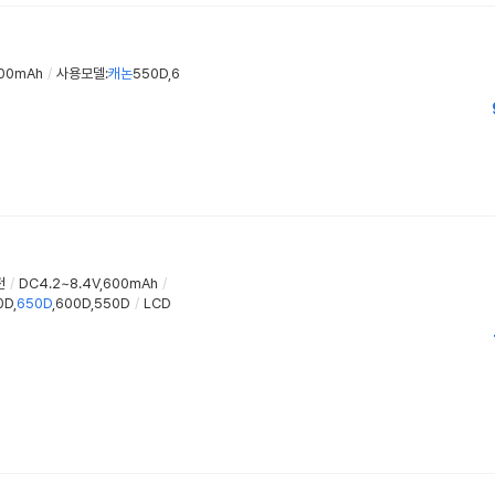
00mAh
/
사용모델:
캐논
550D,6
전
/
DC4.2~8.4V,600mAh
/
D,
650D
,600D,550D
/
LCD