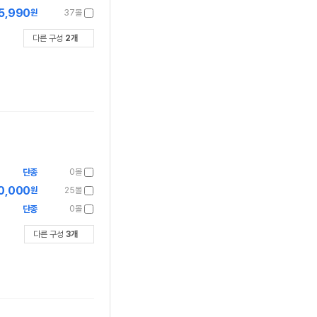
5,990
원
37몰
다른 구성
2
개
단종
0몰
0,000
원
25몰
단종
0몰
다른 구성
3
개