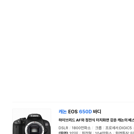
캐논
EOS
650D
바디
하이브리드 AF와 정전식 터치화면 갖춘 캐논의 베
DSLR
/
1800만화소
/
크롭
/
프로세서:DIGIC5
[화면]
3인치
/
회전형
/
104만화소
/
화면특징
:
터