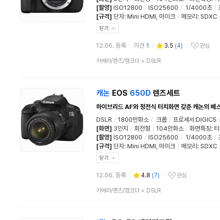
[촬영]
ISO12800
/
ISO25600
/
1/4000초
/
[규격]
단자
:
Mini HDMI
,
마이크
/
메모리
:
SDXC
닫기
12.06. 등록
의견
1
3.5
(
4
)
관심
관심상품
상
카메라/렌즈/캠코더
>
DSLR
품
분
류
캐논
EOS
650D
렌즈세트
하이브리드 AF와 정전식 터치화면 갖춘 캐논의 베
DSLR
/
1800만화소
/
크롭
/
프로세서:DIGIC5
[화면]
3인치
/
회전형
/
104만화소
/
화면특징
:
터
[촬영]
ISO12800
/
ISO25600
/
1/4000초
/
[규격]
단자
:
Mini HDMI
,
마이크
/
메모리
:
SDXC
닫기
12.06. 등록
4.8
(
7
)
관심
관심상품
상
카메라/렌즈/캠코더
>
DSLR
품
분
류