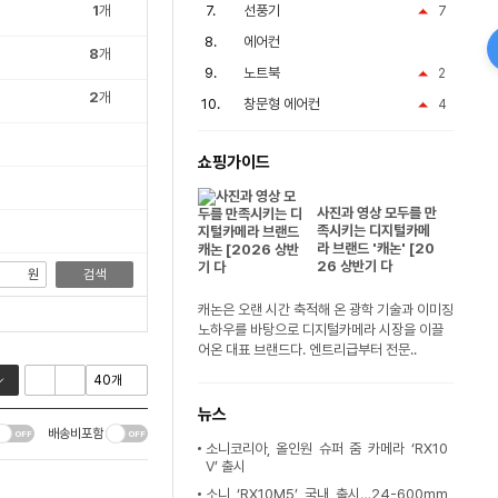
1
개
선풍기
7
에어컨
8
개
노트북
2
2
개
창문형 에어컨
4
쇼핑가이드
사진과 영상 모두를 만
족시키는 디지털카메
라 브랜드 '캐논' [20
26 상반기 다
원
검색
캐논은 오랜 시간 축적해 온 광학 기술과 이미징
노하우를 바탕으로 디지털카메라 시장을 이끌
어온 대표 브랜드다. 엔트리급부터 전문..
뉴스
배송비포함
소니코리아, 올인원 슈퍼 줌 카메라 ‘RX10
V’ 출시
소니 ‘RX10M5’ 국내 출시…24-600mm