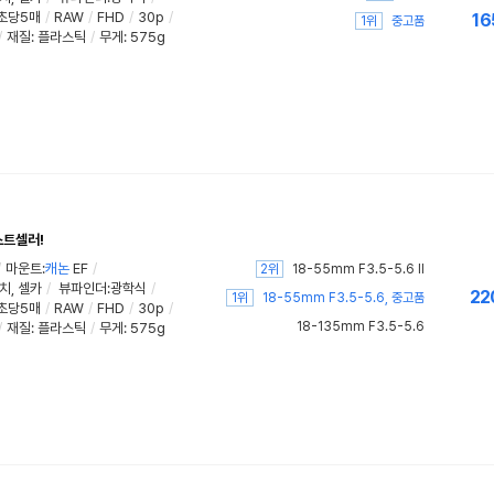
초당5매
/
RAW
/
FHD
/
30p
/
16
1위
중고품
/
재질
:
플라스틱
/
무게
:
575g
스트셀러!
/
마운트:
캐논
EF
/
2위
18-55mm F3.5-5.6 II
치
,
셀카
/
뷰파인더:광학식
/
22
1위
18-55mm F3.5-5.6, 중고품
초당5매
/
RAW
/
FHD
/
30p
/
18-135mm F3.5-5.6
/
재질
:
플라스틱
/
무게
:
575g