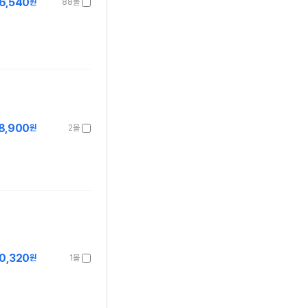
6,540
원
88몰
8,900
원
2몰
0,320
원
1몰