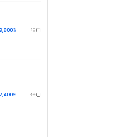
9,900
원
2몰
7,400
원
4몰