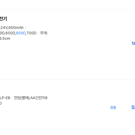
충전기
24V,600mAh
/
0D,600D,
650D
,700D
/
무게
:
3.5cm
1
LP-E8
/
전원(별매):AA건전지6
D
5
정품