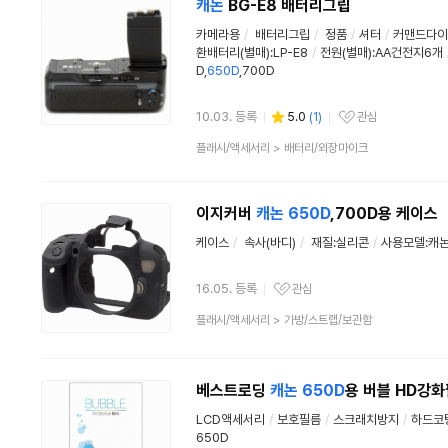
캐논
BG-E8 배터리그립
카메라용
/
배터리그립
/
정품
/
셔터
/
커맨드다이
환배터리(별매):LP-E8
/
전원(별매):AA건전지6개
D,
650D
,700D
10.03. 등록
5.0
(
1
)
관심
관심상품
상
플래시/액세서리
>
배터리/외장마이크
품
분
류
이지커버
캐논
650D
,700D용 케이스
케이스
/
속사(바디)
/
재질:실리콘
/
사용모델:캐논 
16.05. 등록
관심
관심상품
상
플래시/액세서리
>
가방/스트랩/보관함
품
분
류
베스트로딩
캐논
650D
용 버블 HD강
LCD액세서리
/
보호필름
/
스크래치방지
/
하드코
650D