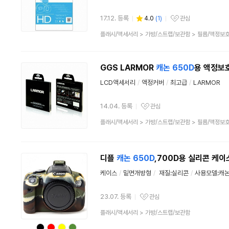
17.12. 등록
4.0
(
1
)
관심
관심상품
상
플래시/액세서리
>
가방/스트랩/보관함
>
필름/액정보
품
분
류
GGS LARMOR
캐논
650D
용 액정보
LCD액세서리
/
액정커버
/
최고급
/
LARMOR
14.04. 등록
관심
관심상품
상
플래시/액세서리
>
가방/스트랩/보관함
>
필름/액정보
품
분
류
디플
캐논
650D
,700D용 실리콘 케이
케이스
/
밑면개방형
/
재질:실리콘
/
사용모델:캐논 
23.07. 등록
관심
관심상품
상
플래시/액세서리
>
가방/스트랩/보관함
품
분