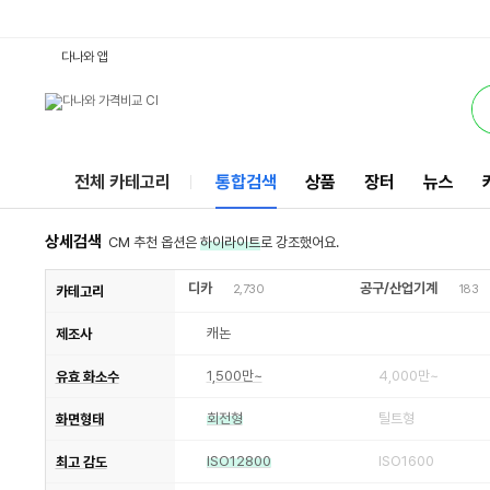
650D캐논카메라 : 다나와 통합검색
검색될 최소 가격 입력
검색될 최대 가격 입력
별점
별점
별점
별점
별점
별점
별점
별점
별점
별점
리뷰수
리뷰수
리뷰수
리뷰수
리뷰수
리뷰수
리뷰수
리뷰수
리뷰수
리뷰수
서비스
다나와 앱
전체 카테고리
통합검색
상품
장터
뉴스
상세검색
CM 추천 옵션은
하이라이트
로 강조했어요.
디카
공구/산업기계
2,730
183
카테고리
캐논
제조사
1,500만~
4,000만~
유효 화소수
회전형
틸트형
화면형태
ISO12800
ISO1600
최고 감도