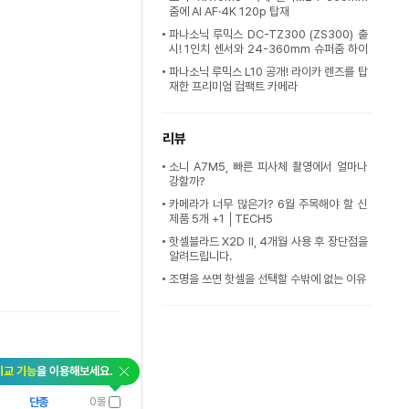
줌에 AI AF·4K 120p 탑재
파나소닉 루믹스 DC-TZ300 (ZS300) 출
시! 1인치 센서와 24-360mm 슈퍼줌 하이
엔드
파나소닉 루믹스 L10 공개! 라이카 렌즈를 탑
재한 프리미엄 컴팩트 카메라
리뷰
소니 A7M5, 빠른 피사체 촬영에서 얼마나
강할까?
카메라가 너무 많은가? 6월 주목해야 할 신
제품 5개 +1 │TECH5
핫셀블라드 X2D II, 4개월 사용 후 장단점을
알려드립니다.
조명을 쓰면 핫셀을 선택할 수밖에 없는 이유
비교 기능
을 이용해보세요.
단종
0몰