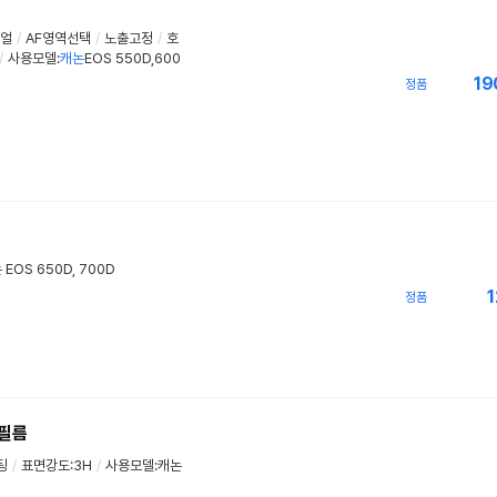
얼
/
AF영역선택
/
노출고정
/
호
/
사용모델:
캐논
EOS 550D,600
19
정품
EOS 650D, 700D
1
정품
화필름
팅
/
표면강도:3H
/
사용모델:캐논