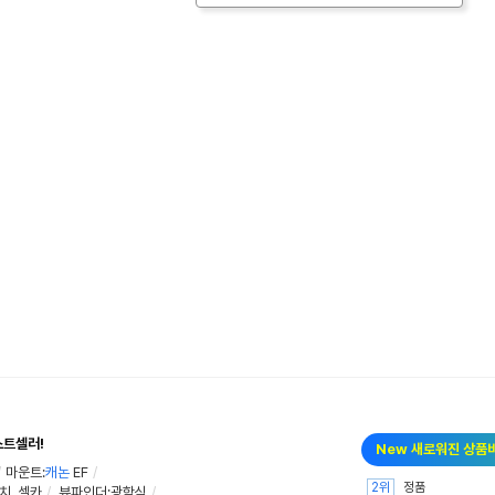
스트셀러!
New 새로워진 상품
/
마운트:
캐논
EF
/
2위
정품
치
,
셀카
/
뷰파인더:광학식
/