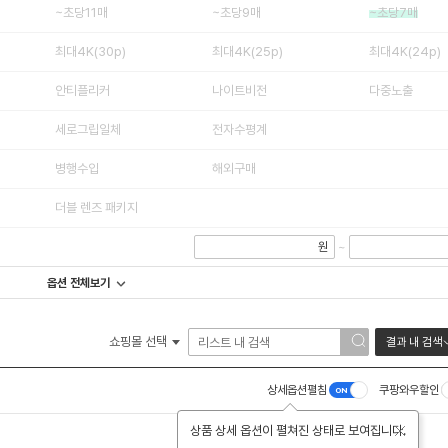
~초당11매
~초당9매
~초당7매
최대4K(30p)
최대4K(25p)
최대4K(24p)
안티플리커
나이트비전
다중노출
세로그립일체
전자수평계
병행수입
해외구매
더블 렌즈 패키지
원
~
옵션 전체보기
쇼핑몰 선택
결과 내 검색
상세옵션펼침
쿠팡와우할인
상품 상세 옵션이 펼쳐진 상태로 보여집니다.