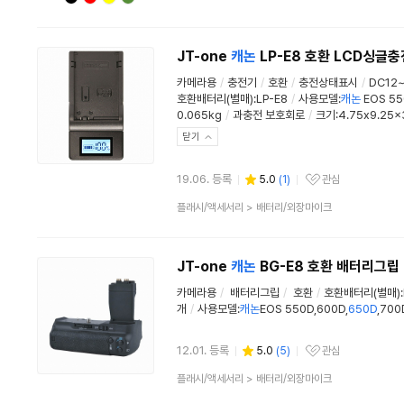
류
JT-one
캐논
LP-E8 호환 LCD싱글
카메라용
/
충전기
/
호환
/
충전상태표시
/
DC12~
호환배터리(별매):LP-E8
/
사용모델:
캐논
EOS 55
0.065kg
/
과충전 보호회로
/
크기:4.75x9.25x
닫기
19.06. 등록
5.0
(
1
)
관심
관심상품
상
플래시/액세서리
>
배터리/외장마이크
품
분
류
JT-one
캐논
BG-E8 호환 배터리그립
카메라용
/
배터리그립
/
호환
/
호환배터리(별매):
개
/
사용모델:
캐논
EOS 550D,600D,
650D
,700
12.01. 등록
5.0
(
5
)
관심
관심상품
상
플래시/액세서리
>
배터리/외장마이크
품