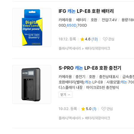
분
류
IFG
캐논
LP-E8 호환 배터리
카메라용
/
배터리
/
호환
/
전압:7.4V
/
용량:18
00D,
650D
,700D
18.12. 등록
4.6
(
13
)
관심
관심상품
상
플래시/액세서리
>
배터리/외장마이크
품
분
류
S-PRO
캐논
LP-E8 호환 충전기
카메라용
/
충전기
/
호환
/
충전상태표시
/
급속충
호환배터리(별매):
캐논
LP-E8
/
사용모델:
캐논
700
디스플레이 내장
/
마이크로5핀 충전방식
닫기
19.02. 등록
5.0
(
1
)
관심
관심상품
상
플래시/액세서리
>
배터리/외장마이크
품
분
류