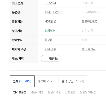
~초당5매
초당12매~
최고 연사
최대FHD(30p)
최대4K(60p)
동영상
HDR촬영
핸드야경촬영
촬영기능
먼지제거
방진,방적
부가기능
중고품
정품
판매방식
바디 단품
렌즈 패키지
패키지 구성
배송/가격
빠른배송
전체
(3,605)
가격비교
(23)
검색 상품
(4,171)
인기상품순
낮은가격순
높은가격순
신상품순
상품평 많은순