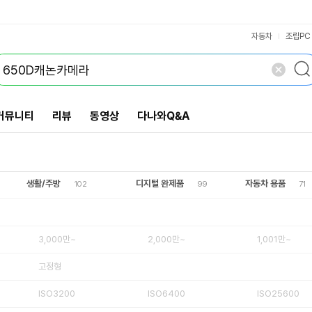
더블 렌즈 패키지
최대4K(24p)
최대4K(60p)
최대4K(30p)
최대4K(25p)
세로그립일체
ISO25600
4,000만~
초당12매~
안티플리커
나이트비전
전자수평계
3,000만~
2,000만~
ISO6400
ISO3200
~초당11매
ISO1600
1,001만~
~초당9매
~초당7매
방진,방적
VS검색
다중노출
병행수입
해외구매
개 담김
틸트형
고정형
삭제
검색
정품
닫기
닫기
자동차
조립PC
커뮤니티
리뷰
동영상
다나와Q&A
생활/주방
디지털 완제품
자동차 용품
102
99
71
3,000만~
2,000만~
1,001만~
고정형
ISO3200
ISO6400
ISO25600