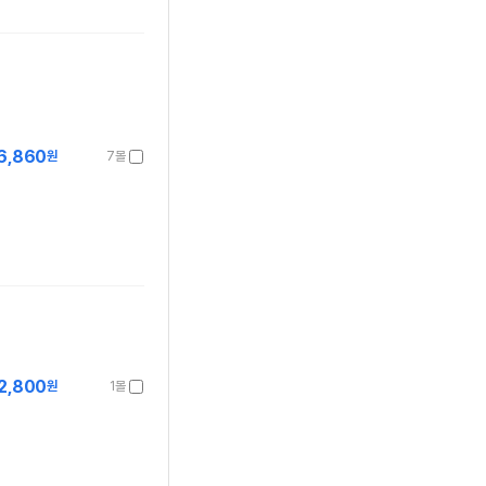
6,860
원
7몰
2,800
원
1몰