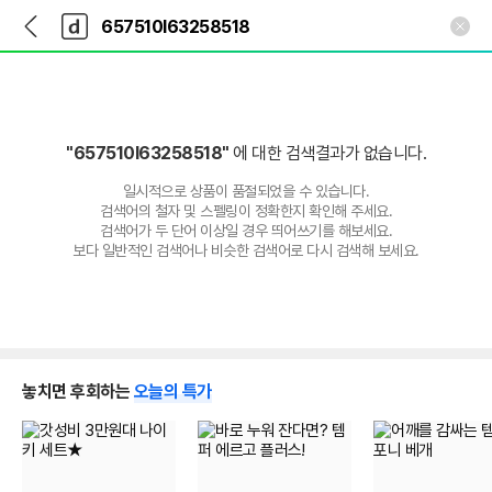
뒤
다
본문 바로가기
다
로
나
나
가
와
와
기
메
인
"657510I63258518"
에 대한 검색결과가 없습니다.
일시적으로 상품이 품절되었을 수 있습니다.
검색어의 철자 및 스펠링이 정확한지 확인해 주세요.
검색어가 두 단어 이상일 경우 띄어쓰기를 해보세요.
보다 일반적인 검색어나 비슷한 검색어로 다시 검색해 보세요.
놓치면 후회하는
오늘의 특가