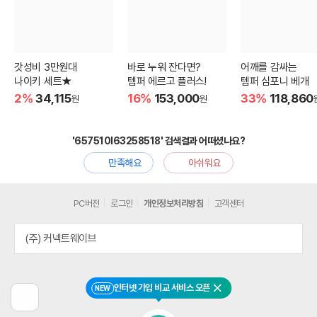
갓성비 3만원대
바로 누워 잔다면?
어깨를 감싸는
나이키 세트★
템퍼 에르고 플러스!
템퍼 심포니 베개
2%
34,115
16%
153,000
33%
118,860
원
원
'657510I63258518' 검색결과 어떠셨나요?
만족해요
아쉬워요
PC버전
로그인
개인정보처리방침
고객센터
(주) 커넥트웨이브
인터넷 가입 비교 서비스 오픈
NEW
닫기
이
전