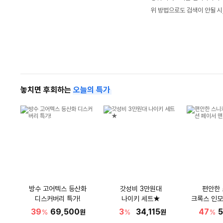
위 방법으로도 검색이 안될 시
놓치면 후회하는
오늘의 특가
방수 고어텍스 등산화
갓성비 3만원대
편안한
디스커버리 특가!
나이키 세트★
크록스 인모
39
69,500
3
34,115
47
5
%
원
%
원
%