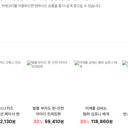
, 카테고리를 이용하시면 원하시는 상품을 좀 더 쉽게 찾으실 수 있습니다.
 스니커즈
발볼 부자도 편-안한
어깨를 감싸는
션 페이서 맨
아이더 트레킹화
템퍼 심포니 베개
반
2,130
32
59,410
33
118,860
원
%
원
%
원