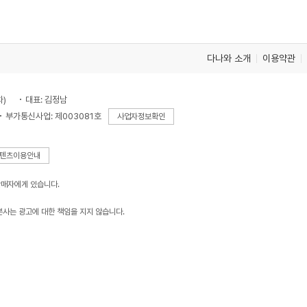
다나와 소개
이용약관
차)
대표: 김정남
부가통신사업: 제003081호
사업자정보확인
텐츠이용안내
판매자에게 있습니다.
본사는 광고에 대한 책임을 지지 않습니다.