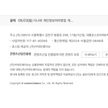
공지
08/03(월) 다나와 개인정보처리방침 개정 안내
주소 (우) 08510 서울특별시 금천구 벚꽃로 298, 17층(가산동, 대륭포스트타워6
사업자번호: 117-81-40065
통신판매업: 제2024-서울금천-0848호
호스팅 제공자: (주)커넥트웨이브
콘텐츠산업진흥법
콘텐츠산업 진흥법에 의한 콘텐츠 보호
자세히보기
콘
(주)커넥트웨이브는 상품판매와 직접적인 관련이 없으며, 모든 상거래의 책임은 구매자와 
이에 대해 (주)커넥트웨이브는 일체의 책임을 지지 않습니다.
본사에 등록된 모든 광고와 저작권 및 법적책임은 자료제공사 (또는 글쓴이)에게 있으므로 
Copyright ©
connectwave
Co., Ltd. All Rights Reserved.