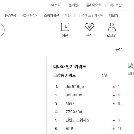
에누리
몰테일
플레이오토
메이크샵
PC견적
PC구매상담
쇼핑기획전
커뮤니티
이벤트
/
체험단
더보기
최근
관심
로그인
공유
관
련
다나와 인기 키워드
컨
텐
급상승 키워드
1
/8
츠
ddr5 16gb
1
9800x3d
6
제습기
6
7700x3d
닌텐도 스위치 2
3
모니터
11