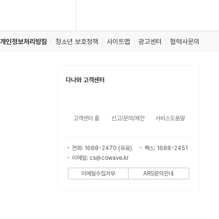
개인정보처리방침
청소년 보호정책
사이트맵
광고센터
협력사문의
다나와 고객센터
고객센터 홈
신고/문의/제안
서비스도움말
전화: 1688-2470 (유료)
팩스: 1688-2451
이메일: cs@cowave.kr
이메일수집거부
ARS문의안내