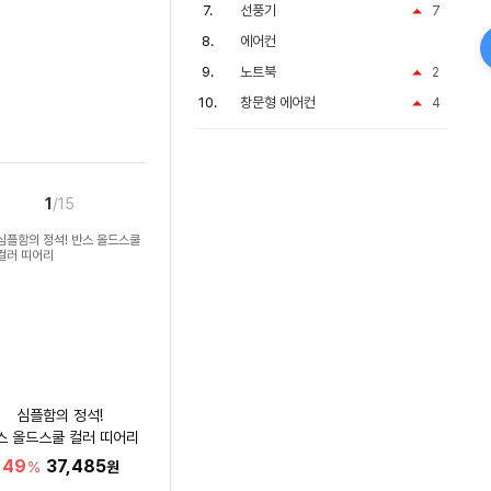
선풍기
7
에어컨
노트북
2
창문형 에어컨
4
1
/15
심플함의 정석!
스 올드스쿨 컬러 띠어리
49
37,485
%
원