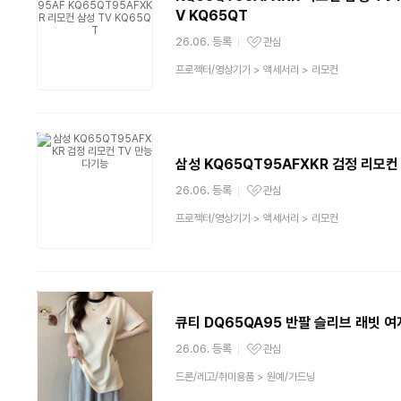
V KQ65QT
26.06. 등록
관심
관심상품
상
프로젝터/영상기기
>
액세서리
>
리모컨
품
분
류
삼성 KQ65QT95AFXKR 검정 리모컨
26.06. 등록
관심
관심상품
상
프로젝터/영상기기
>
액세서리
>
리모컨
품
분
류
큐티 DQ65QA95 반팔 슬리브 래빗 
26.06. 등록
관심
관심상품
상
드론/레고/취미용품
>
원예/가드닝
품