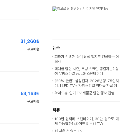
31,260
원
뉴스
무료배송
피파가 선택한 '눈' | 삼성 엘지도 긴장하는 이
회사
역대급 할인 시즌, 무빙 스크린 종결자는? 삼
성 무빙스타일 vs LG 스탠바이미
[20% 환급] 삼성전자 2026년형 75인치
미니 LED TV 감사페스티벌 역대급 환급 혜
53,163
와이드뷰, 인기 TV 제품군 할인 행사 진행
원
무료배송
리뷰
100만 원짜리 스탠바이미, 30만 원으로 대
체 가능할까? (와이드뷰 무빙 TV)
선 넘은 선 없는 TV