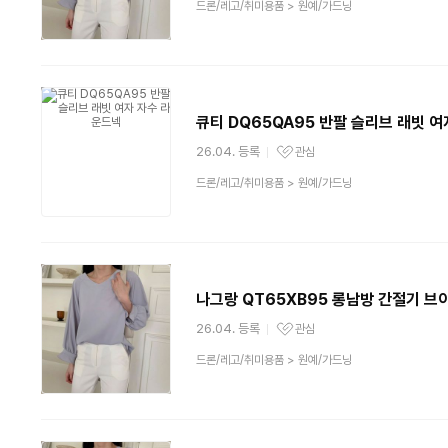
상
드론/레고/취미용품
>
원예/가드닝
품
분
류
큐티 DQ65QA95 반팔 슬리브 래빗 
26.04. 등록
관심
관심상품
상
드론/레고/취미용품
>
원예/가드닝
품
분
류
나그랑 QT65XB95 롱남방 간절기 브
26.04. 등록
관심
관심상품
상
드론/레고/취미용품
>
원예/가드닝
품
분
류