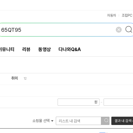
VS검색
개 담김
삭제
검색
닫기
닫기
자동차
조립PC
커뮤니티
리뷰
동영상
다나와Q&A
취미
12
원
~
쇼핑몰 선택
결과 내 검색