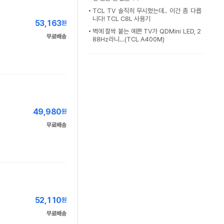
TCL TV 솔직히 무시했는데.. 이건 좀 다릅
니다! TCL C8L 사용기
53,163
원
벽에 찰싹 붙는 예쁜 TV가 QDMini LED, 2
무료배송
88Hz라니…(TCL A400M)
49,980
원
무료배송
52,110
원
무료배송