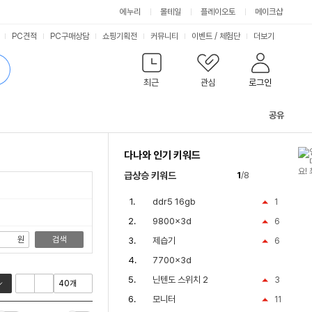
싫어요
좋아요
에누리
몰테일
플레이오토
메이크샵
PC견적
PC구매상담
쇼핑기획전
커뮤니티
이벤트
/
체험단
더보기
최근
관심
로그인
공유
관
련
다나와 인기 키워드
컨
텐
급상승 키워드
1
/8
츠
ddr5 16gb
1
9800x3d
6
원
검색
제습기
6
7700x3d
닌텐도 스위치 2
3
모니터
11