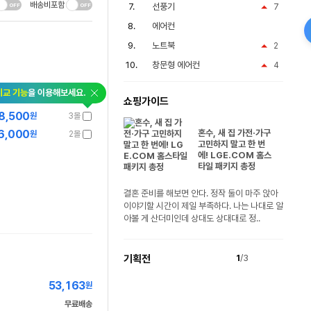
배송비포함
선풍기
7
에어컨
노트북
2
창문형 에어컨
4
비교 기능
을 이용해보세요.
쇼핑가이드
8,500
원
3몰
6,000
혼수, 새 집 가전·가구
원
2몰
고민하지 말고 한 번
에! LGE.COM 홈스
타일 패키지 총정
결혼 준비를 해보면 안다. 정작 둘이 마주 앉아
이야기할 시간이 제일 부족하다. 나는 나대로 알
아볼 게 산더미인데 상대도 상대대로 정..
기획전
1
/3
53,163
원
무료배송