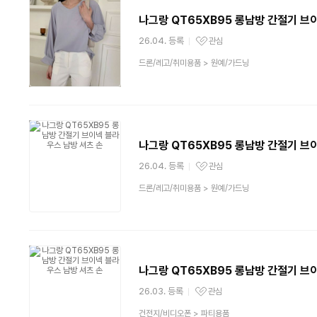
나그랑 QT65XB95 롱남방 간절기 브
26.04. 등록
관심
관심상품
상
드론/레고/취미용품
>
원예/가드닝
품
분
류
나그랑 QT65XB95 롱남방 간절기 브
26.04. 등록
관심
관심상품
상
드론/레고/취미용품
>
원예/가드닝
품
분
류
나그랑 QT65XB95 롱남방 간절기 브
26.03. 등록
관심
관심상품
상
건전지/비디오폰
>
파티용품