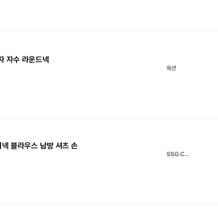
여자 자수 라운드넥
옥션
이넥 블라우스 남방 셔츠 손
SSG.COM