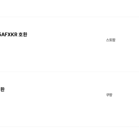
AFXKR 호환
스토팜
호환
쿠팡