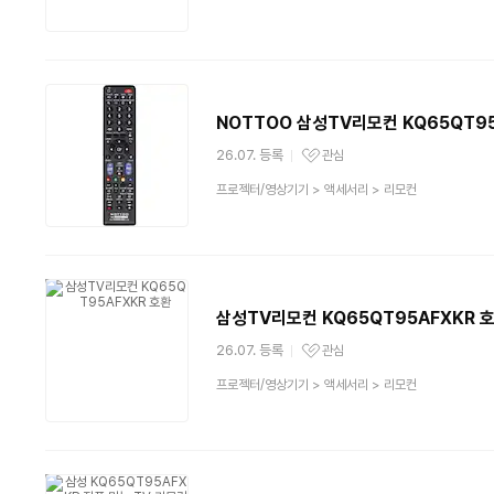
품
분
류
NOTTOO 삼성TV리모컨 KQ65QT95
26.07. 등록
관심
관심상품
상
프로젝터/영상기기
>
액세서리
>
리모컨
품
분
류
삼성TV리모컨 KQ65QT95AFXKR 
26.07. 등록
관심
관심상품
상
프로젝터/영상기기
>
액세서리
>
리모컨
품
분
류