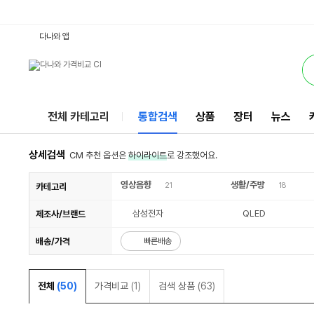
65QT95 : 다나와 통합검색
검색될 최소 가격 입력
검색될 최대 가격 입력
별점
리뷰수
서비스
다나와 앱
전체 카테고리
통합검색
상품
장터
뉴스
상세검색
CM 추천 옵션은
하이라이트
로 강조했어요.
영상음향
생활/주방
21
18
카테고리
삼성전자
QLED
제조사/브랜드
배송/가격
빠른배송
전체
(50)
가격비교
(1)
검색 상품
(63)