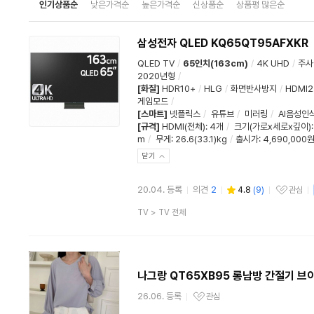
인기상품순
낮은가격순
높은가격순
신상품순
상품평 많은순
삼성전자 QLED KQ65QT95AFXKR
QLED TV
/
65인치(163cm)
/
4K UHD
/
주사
2020년형
/
[화질]
HDR10+
/
HLG
/
화면반사방지
/
HDMI2.
게임모드
/
[스마트]
넷플릭스
/
유튜브
/
미러링
/
AI음성인
[규격]
HDMI(전체)
:
4개
/
크기(가로x세로x깊이)
m
/
무게
: 26.6(33.1)kg
/
출시가: 4,690,000
닫기
20.04. 등록
의견
2
4.8
(
9
)
관심
관심상품
상
TV
>
TV 전체
품
분
류
나그랑 QT65XB95 롱남방 간절기 브
26.06. 등록
관심
관심상품