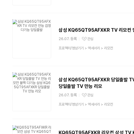
분
류
삼성 KQ65QT95AFXKR TV 리모컨
26.07. 등록
관심
관심상품
상
프로젝터/영상기기
>
액세서리
>
리모컨
품
분
류
삼성 KQ65QT95AFXKR 당일출발 T
당일출발 TV 만능 리모
26.07. 등록
관심
관심상품
상
프로젝터/영상기기
>
액세서리
>
리모컨
품
분
류
KQ65QT95AFXKR 리모컨 삼성 TV 