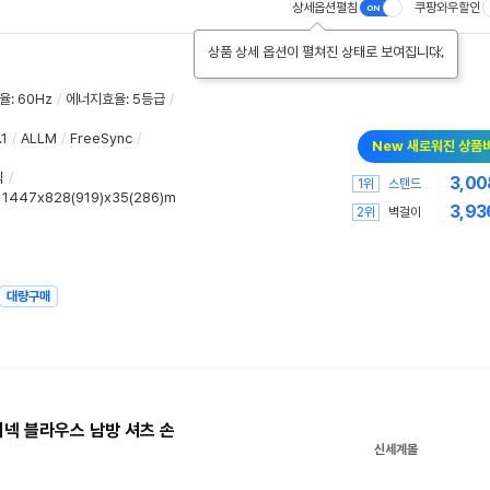
상세옵션펼침
쿠팡와우할인
상품 상세 옵션이 펼쳐진 상태로 보여집니다.
율
:
60Hz
/
에너지효율
:
5등급
/
1
/
ALLM
/
FreeSync
/
New 새로워진 상품
식
/
3,00
1위
스탠드
: 1447x828(919)x35(286)m
3,93
2위
벽걸이
원
대량구매
이넥 블라우스 남방 셔츠 손
신세계몰