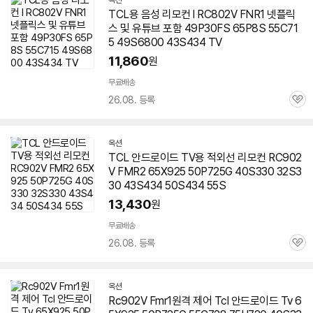
옥션
TCL용 음성 리모컨 l RC802V FNR1 넷플릭
스 및 유튜브 포함 49P30FS 65P8S 55C71
5 49S6800 43S434 TV
11,860
원
무료배송
26.08. 등록
관
심
옥션
TCL 안드로이드 TV용 적외선 리모컨 RC902
V FMR2 65X925 50P725G 40S330 32S3
30 43S434 50S434 55S
13,430
원
무료배송
26.08. 등록
관
심
옥션
Rc902V Fmr1원격 제어 Tcl 안드로이드 Tv 6