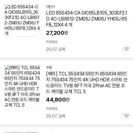
11번가
LED 65S434-CA GIC65LB105_3030F2.1
D 4C-LB6512-ZM05J ZM06J YH05J 65
F8_12X4 4 개
27,200
원
무료배송
26.07. 등록
관
심
쿠팡
[해외] TCL 55S434 55인치
65S434
65인
치 75S434 75인치 4K UHD HDR 스마트 안
드로이드 TV용 8FT 미국 2Pron AC 전원 코
드 케이블 교체 TCL 5
44,800
원
무료배송
26.07. 등록
관
심