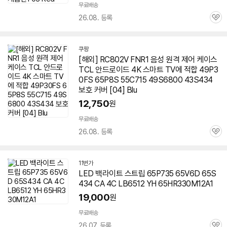
무료배송
26.08. 등록
관
심
쿠팡
[해외] RC802V FNR1 음성 원격 제어 케이스
TCL 안드로이드 4K 스마트 TV에 적합 49P3
0FS 65P8S 55C715 49S6800 43S434
보호 커버 [04] Blu
12,750
원
무료배송
26.08. 등록
관
심
11번가
LED 백라이트 스트립 65P735 65V6D
65S
434
CA 4C LB6512 YH 65HR330M12A1
19,000
원
무료배송
26.07. 등록