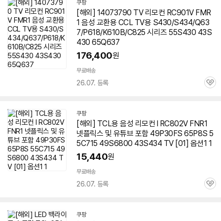
쿠팡
[해외] 14073790 TV 리모컨 RC901V FMR
1 음성 교환용 CCL TV용 S430/S434/Q63
7/P618/K610B/C825 시리즈 55S430 43S
430 65Q637
176,400
원
무료배송
26.07. 등록
관
심
쿠팡
[해외] TCL용 음성 리모컨 l RC802V FNR1
넷플릭스 및 유튜브 포함 49P30FS 65P8S 5
5C715 49S6800 43S434 TV [01] 옵션1 1
15,440
원
무료배송
26.07. 등록
관
심
쿠팡