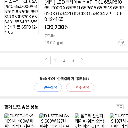
[해외] LED 백라이트 스트립 TCL 65AP610
65J7000A 65P611 65P615 65P618 65RP
620K 65S431 65S433
65S434
키트 65F
8 12x4 65
139,730
원
무료배송
26.07. 등록
관
심
1
2
3
'65S434' 검색결과 어떠셨나요?
만족해요
아쉬워요
함께 보면 좋은 상품
광고