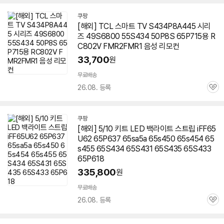
쿠팡
[해외] TCL 스마트 TV S434P8A445 시리
즈 49S6800 55S434 50P8S 65P715용 R
C802V FMR2FMR1 음성 리모컨
33,700
원
무료배송
26.08. 등록
관
심
쿠팡
[해외] 5/10 키트 LED 백라이트 스트립 iFF65
U62 65P637 65sa5a 65s450 65s454 65
s455
65S434
65S431 65S435 65S433
65P618
335,800
원
무료배송
세부정보 열기/접기
26.08. 등록
관
심