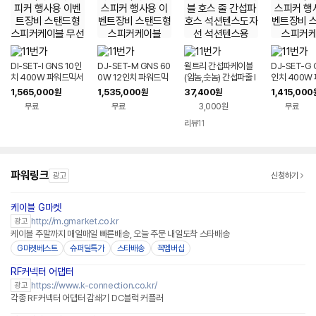
DI-SET-I GNS 10인
DJ-SET-M GNS 60
윌트리 간섭파케이블
DJ-SET-G 
치 400W 파워드믹서
0W 12인치 파워드믹
(암놈,숫놈) 간섭파줄 I
인치 400W
패시브스피커 행사용
서 패시브스피커 행사
CT케이블 호스 줄 간
서 패시브스피
1,565,000
1,535,000
37,400
1,415,000
원
원
원
이벤트장비 스탠드형
용 이벤트장비 스탠드
섭파호스 석션텐스도
용 이벤트장비
무료
무료
3,000원
무료
스피커케이블 무선마
형 스피커케이블
자선 석션텐스용
형 스피커케
이크
리뷰
11
파워링크
광고
신청하기
케이블 G마켓
http://m.gmarket.co.kr
광고
케이블 주말까지 매일매일 빠른배송, 오늘 주문 내일도착 스타배송
G마켓베스트
슈퍼딜특가
스타배송
꼭멤버십
RF커넥터 어댑터
https://www.k-connection.co.kr/
광고
각종 RF커넥터 어댑터 감쇄기 DC블럭 커플러