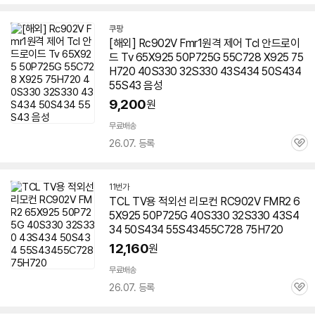
심
쿠팡
[해외] Rc902V Fmr1원격 제어 Tcl 안드로이
드 Tv 65X925 50P725G 55C728 X925 75
H720 40S330 32S330 43S434 50S434
55S43 음성
9,200
원
무료배송
26.07. 등록
관
심
11번가
TCL TV용 적외선 리모컨 RC902V FMR2 6
5X925 50P725G 40S330 32S330 43S4
34 50S434 55S43455C728 75H720
12,160
원
무료배송
26.07. 등록
관
심