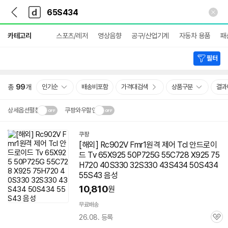
뒤
다
본문 바로가기
다
로
나
나
가
와
와
상
기
메
카테고리
스포츠/레저
영상음향
공구/산업기계
자동차 용품
패
세
인
검
색
필터
총
99
개
인기순
배송비포함
가격대검색
상품구분
결과
상세옵션펼침
쿠팡와우할인
설치 환경·지역에 따라
쿠팡
닫
배송·설치비가 달라집니다.
[해외] Rc902V Fmr1원격 제어 Tcl 안드로이
기
드 Tv 65X925 50P725G 55C728 X925 75
H720 40S330 32S330 43S434 50S434
55S43 음성
10,810
원
무료배송
26.08. 등록
관