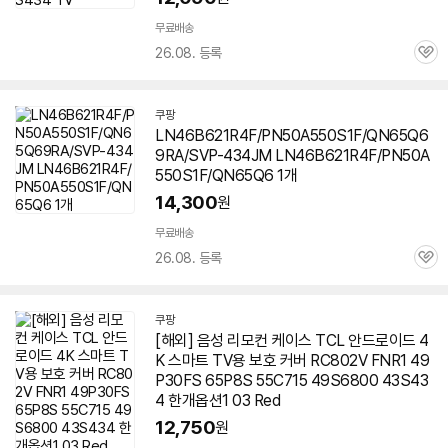
무료배송
26.08. 등록
관
심
쿠팡
LN46B621R4F/PN50A550S1F/QN65Q6
9RA/SVP-434JM LN46B621R4F/PN50A
550S1F/QN65Q6 1개
14,300
원
무료배송
26.08. 등록
관
심
쿠팡
[해외] 음성 리모컨 케이스 TCL 안드로이드 4
K 스마트 TV용 보호 커버 RC802V FNR1 49
P30FS 65P8S 55C715 49S6800 43S43
4 한개옵션1 03 Red
12,750
원