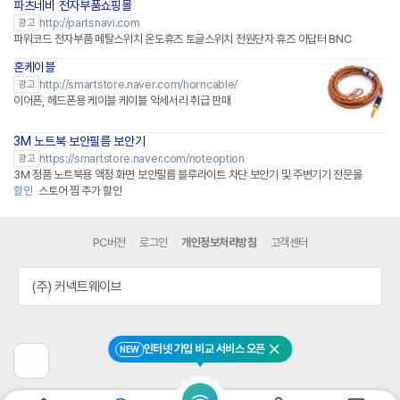
파츠네비 전자부품쇼핑몰
http://partsnavi.com
광고
파워코드 전자부품 메탈스위치 온도휴즈 토글스위치 전원단자 휴즈 아답터 BNC
혼케이블
http://smartstore.naver.com/horncable/
광고
이어폰, 헤드폰용 케이블 케이블 악세서리 취급 판매
3M 노트북 보안필름 보안기
네이버페이 플러스
https://smartstore.naver.com/noteoption
광고
3M 정품 노트북용 액정 화면 보안필름 블루라이트 차단 보안기 및 주변기기 전문몰
할인
스토어 찜 추가 할인
PC버전
로그인
개인정보처리방침
고객센터
(주) 커넥트웨이브
인터넷 가입 비교 서비스 오픈
NEW
닫기
이
전
페