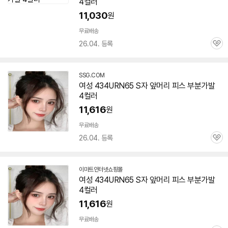
4컬러
11,030
원
무료배송
26.04. 등록
관
심
SSG.COM
여성 434URN65 S자 앞머리 피스 부분가발
4컬러
11,616
원
무료배송
26.04. 등록
관
심
이마트인터넷쇼핑몰
여성 434URN65 S자 앞머리 피스 부분가발
4컬러
11,616
원
무료배송