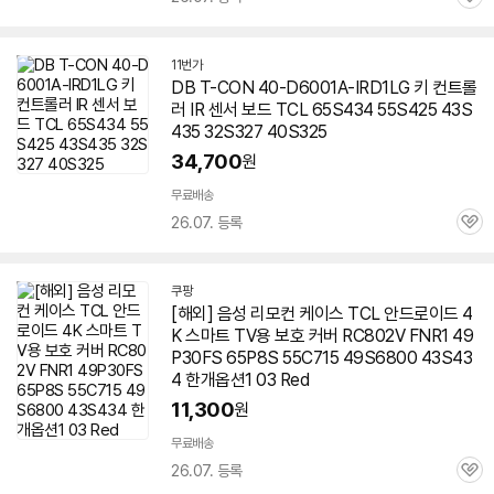
관
심
11번가
DB T-CON 40-D6001A-IRD1LG 키 컨트롤
러 IR 센서 보드 TCL
65S434
55S425 43S
435 32S327 40S325
34,700
원
무료배송
26.07. 등록
관
심
쿠팡
[해외] 음성 리모컨 케이스 TCL 안드로이드 4
K 스마트 TV용 보호 커버 RC802V FNR1 49
P30FS 65P8S 55C715 49S6800 43S43
4 한개옵션1 03 Red
11,300
원
무료배송
26.07. 등록
관