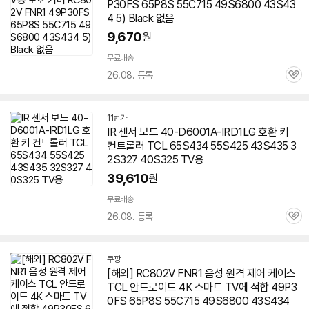
P30FS 65P8S 55C715 49S6800 43S43
4 5) Black 없음
9,670
원
무료배송
26.08. 등록
관
심
11번가
IR 센서 보드 40-D6001A-IRD1LG 호환 키
컨트롤러 TCL
65S434
55S425 43S435 3
2S327 40S325 TV용
39,610
원
무료배송
26.08. 등록
관
심
쿠팡
[해외] RC802V FNR1 음성 원격 제어 케이스
TCL 안드로이드 4K 스마트 TV에 적합 49P3
0FS 65P8S 55C715 49S6800 43S434