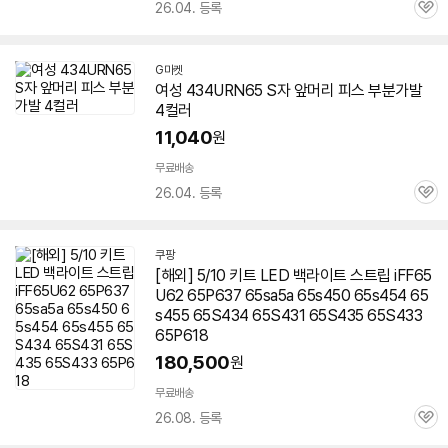
26.04. 등록
관
심
G마켓
여성 434URN65 S자 앞머리 피스 부분가발
4컬러
11,040
원
무료배송
26.04. 등록
관
심
쿠팡
[해외] 5/10 키트 LED 백라이트 스트립 iFF65
U62 65P637 65sa5a 65s450 65s454 65
s455
65S434
65S431 65S435 65S433
65P618
180,500
원
무료배송
26.08. 등록
관
심