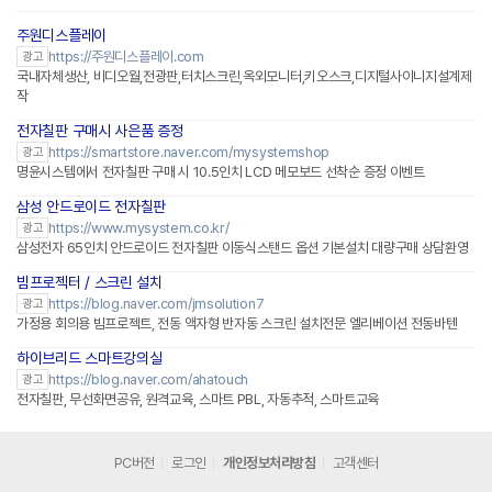
주원디스플레이
https://주원디스플레이.com
광고
국내자체생산, 비디오월,전광판,터치스크린,옥외모니터,키오스크,디지털사이니지설계제
작
전자칠판 구매시 사은품 증정
네이버페이 플러스
https://smartstore.naver.com/mysystemshop
광고
명윤시스템에서 전자칠판 구매 시 10.5인치 LCD 메모보드 선착순 증정 이벤트
삼성 안드로이드 전자칠판
https://www.mysystem.co.kr/
광고
삼성전자 65인치 안드로이드 전자칠판 이동식스탠드 옵션 기본설치 대량구매 상담환영
빔프로젝터 / 스크린 설치
https://blog.naver.com/jmsolution7
광고
가정용 회의용 빔프로젝트, 전동 액자형 반자동 스크린 설치전문 엘리베이션 전동바텐
하이브리드 스마트강의실
https://blog.naver.com/ahatouch
광고
전자칠판, 무선화면공유, 원격교육, 스마트 PBL, 자동추적, 스마트교육
PC버전
로그인
개인정보처리방침
고객센터