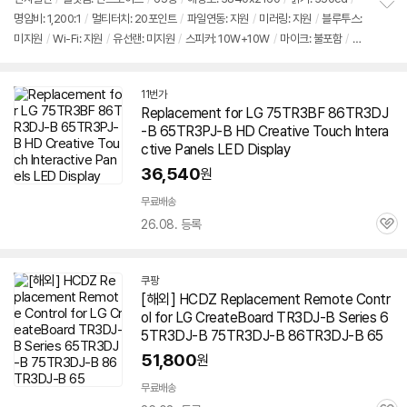
뷰
명암비: 1,200:1
/
멀티터치: 20포인트
/
파일연동: 지원
/
미러링: 지원
/
블루투스:
정
미지원
/
Wi-Fi: 지원
/
유선랜: 미지원
/
스피커: 10W+10W
/
마이크: 불포함
/
H
보
펼
DMI IN: 3개
/
오디오: 지원
/
USB2.0, USB3.0
/
VESA규격: 500x400mm, 60
치
0x400mm
/
전용 리모컨: 포함
/
전원: 100~240V
/
소비전력(대기): 300W
/
기
11번가
구성: 단품
/
크기(가로x세로): 148x89cm
/
무게: 38.7kg
Replacement for LG 75TR3BF 86TR3DJ
-B 65TR3PJ-B HD Creative Touch Intera
ctive Panels LED Display
36,540
원
무료배송
26.08. 등록
관
심
쿠팡
[해외] HCDZ Replacement Remote Contr
ol for LG CreateBoard TR3DJ-B Series 6
5TR3DJ-B 75TR3DJ-B 86TR3DJ-B 65
51,800
원
무료배송