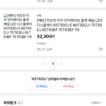
26.08. 등록
관
심
쿠팡
[해외] 리모컨 터치 인터랙티브 플랫 패널 LED
디스플레이
65TR3DJ
E 86TR3DJ I 75TR3
DJ 65TR3BF 75TR3BF 1개
32,300
원
무료배송
26.07. 등록
관
심
1
'65TR3DJ' 검색결과 어떠셨나요?
만족해요
아쉬워요
파워링크
광고
신청하기