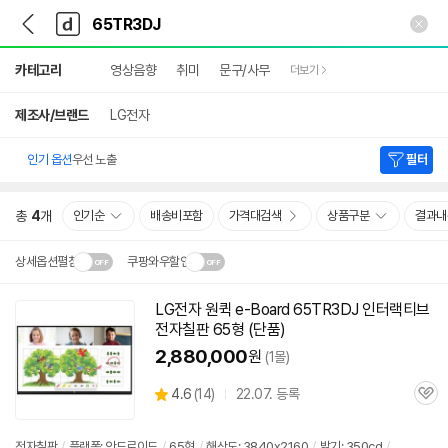
뒤
다
본문 바로가기
다
로
나
나
가
와
와
상
기
메
카테고리
영상음향
취미
문구/사무
더보기
세
인
검
색
제조사/브랜드
LG전자
인기 옵션
우선 노출
필터
총
4
개
인기순
배송비포함
가격대검색
상품구분
결과내
상세옵션펼침
쿠팡와우할인
설치 환경·지역에 따라
LG전자 원퀵 e-Board
65TR3DJ
인터랙티브
닫
배송·설치비가 달라집니다.
전자칠판 65형 (단품)
기
2,880,000
원
(1몰)
상
4.6
(
14)
22.07. 등록
관
별
품
심
점
리
전자칠판
/
플랫폼: 안드로이드
/
65형
/
해상도: 3840x2160
/
밝기: 350cd
/