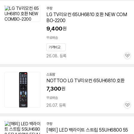
쿠팡
LG TV리모컨
65UH6810
호환 NEW COM
BO-2200
9,400
원
무료배송
가격비교
26.08. 등록
관
심
스토팜
네
NOTTOO LG TV리모컨
65UH6810
호환
이
버
7,300
원
페
이
무료배송
26.07. 등록
관
심
쿠팡
[해외] LED 백라이트 스트립 55UH6800 55