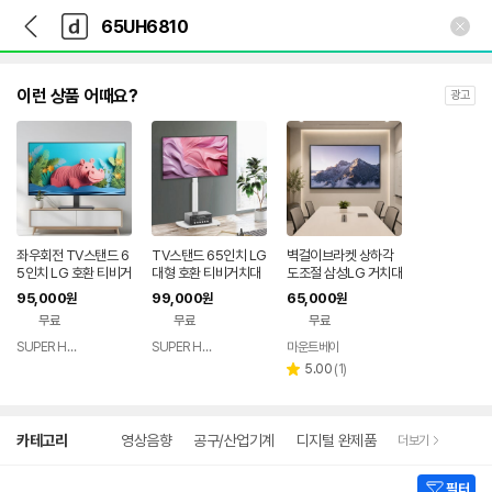
뒤
다
본문 바로가기
다
로
나
나
가
와
와
기
메
인
이런 상품 어때요?
광고
좌우회전 TV스탠드 6
TV스탠드 65인치 LG
벽걸이브라켓 상하각
5인치 LG 호환 티비거
대형 호환 티비거치대
도조절 삼성LG 거치대
치대 65UH7500 65
65UH7650 65UH7
벽용 65UH6080 65
95,000
99,000
65,000
원
원
원
UH6880 65UH681
600 65UH7500 65
UH6211 65UH625
무료
무료
무료
0 65UH6800
UH6880 65UH681
0 65UH6800 65U
0
H6810 65UH6870
SUPER HERO
SUPER HERO
마운트베이
네이버
네이버
네이버
호환제품
페이
페이
리
페이
5.00
(
1
)
별
뷰
점
수
상
카테고리
영상음향
공구/산업기계
디지털 완제품
더보기
세
검
색
필터