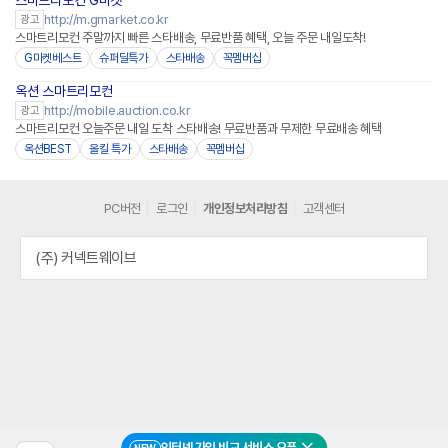
스마트리모컨 G마켓
http://m.gmarket.co.kr
광고
스마트리모컨 주말까지 빠른 스타배송, 무료반품 혜택, 오늘 주문 내일도착!
G마켓베스트
슈퍼딜특가
스타배송
꼭멤버십
옥션 스마트리모컨
http://mobile.auction.co.kr
광고
스마트리모컨 오늘주문 내일 도착 스타배송! 무료반품과 무제한 무료배송 혜택
옥션BEST
올킬 특가
스타배송
꼭멤버십
PC버전
로그인
개인정보처리방침
고객센터
(주) 커넥트웨이브
인터넷 가입 비교 서비스 오픈
NEW