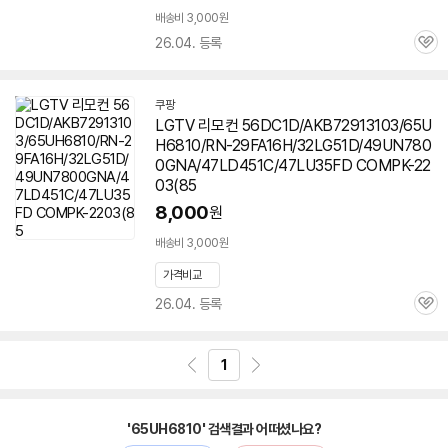
배송비 3,000원
26.04. 등록
관
심
쿠팡
LGTV 리모컨 56DC1D/AKB72913103/65U
H6810/RN-29FA16H/32LG51D/49UN780
0GNA/47LD451C/47LU35FD COMPK-22
03(85
8,000
원
배송비 3,000원
가격비교
26.04. 등록
관
심
1
'65UH6810' 검색결과 어떠셨나요?