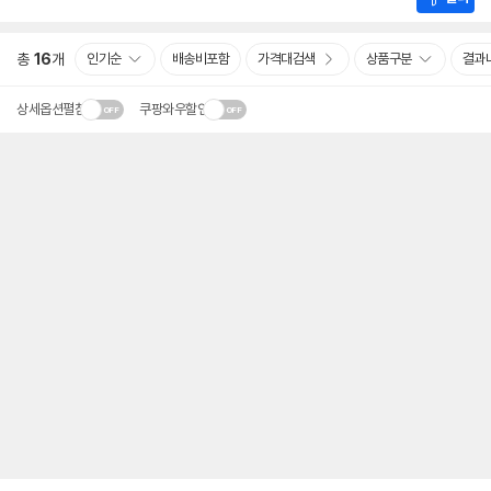
총
16
개
인기순
배송비포함
가격대검색
상품구분
결과
상세옵션펼침
쿠팡와우할인