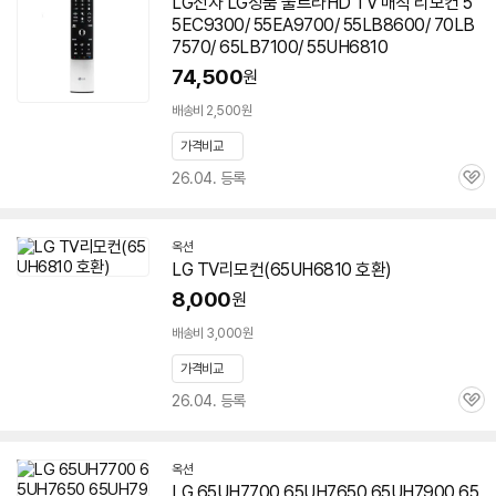
LG전자 LG정품 울트라HD TV 매직 리모컨 5
이
5EC9300/ 55EA9700/ 55LB8600/ 70LB
버
페
7570/ 65LB7100/ 55UH6810
이
74,500
원
배송비 2,500원
가격비교
26.04. 등록
관
심
옥션
LG TV리모컨(
65UH6810
호환)
8,000
원
배송비 3,000원
가격비교
26.04. 등록
관
심
옥션
LG 65UH7700 65UH7650 65UH7900 65