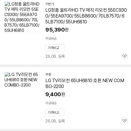
11번가
LG정품 울트라HD TV 매직 리모컨 55EC930
0/ 55EA9700/ 55LB8600/ 70LB7570/ 6
5LB7100/ 55UH6810
95,390
원
무료배송
가격비교
26.06. 등록
관
심
쿠팡
LG TV리모컨
65UH6810
호환 NEW COM
BO-2200
9,400
원
무료배송
가격비교
26.08. 등록
관
심