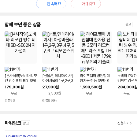
만족해요
아쉬워요
함께 보면 좋은 상품
광고
[본사직영]노비타 리모
[선물/인테리어/이사]
라이프헬퍼 병원침대
노비타 IPX7
컨 방수 비데 BD-SE6
아성비올라 1구,2구,3
환자용 전동 3모터 리
컴팩트 강력 
2N 자가설치
구,4구,5구,6구 리모
모컨 매트리스 포함 L
컨형 BD-TC
179,000
27,900
1,598,500
284,000
원
원
원
원
콘스위치
H-BED1 제품 179kg
RA 자가설치
무료
2,500원
무료
무료
무게의 기술력 침대
리뷰
26
리뷰
999+
파워링크
광고
신청하기