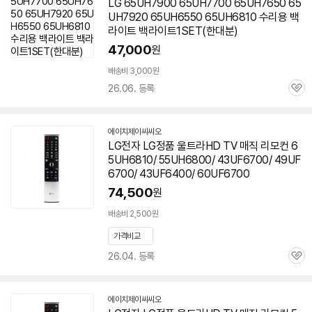
LG 65UH7900 65UH7700 65UH7650 65
UH7920 65UH6550
65UH6810
수리용 백
라이트 백라이트1SET(한대분)
47,000
원
배송비 3,000원
26.06. 등록
관
심
에이치제이씨씨오
네
LG전자 LG정품 울트라HD TV 매직 리모컨
6
이
5UH6810
/ 55UH6800/ 43UF6700/ 49UF
버
페
6700/ 43UF6400/ 60UF6700
이
74,500
원
배송비 2,500원
가격비교
26.04. 등록
관
심
에이치제이씨씨오
네