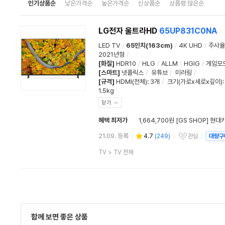
인기상품순
낮은가격순
높은가격순
신상품순
상품평 많은순
LG전자 울트라HD
65UP831C0NA
LED TV
/
65인치(163cm)
/
4K UHD
/
주사율
2021년형
/
[화질]
HDR10
/
HLG
/
ALLM
/
HGIG
/
게임모
[스마트]
넷플릭스
/
유튜브
/
미러링
/
[규격]
HDMI(전체)
:
3개
/
크기(가로x세로x깊이)
1.5kg
닫기
혜택 최저가
1,664,700원 [GS SHOP] 현대
21.09. 등록
4.7
(
249
)
관심
대량구
관심상품
상
TV
>
TV 전체
품
분
류
함께 보면 좋은 상품