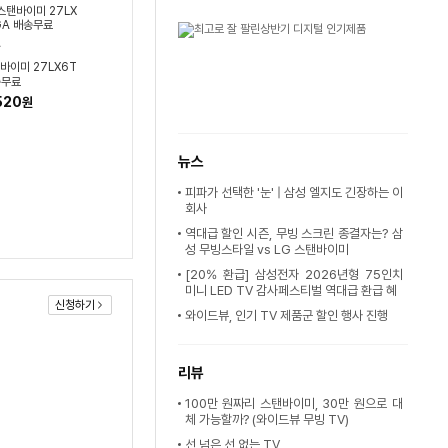
탠바이미 27LX6T
송무료
520
원
뉴스
피파가 선택한 '눈' | 삼성 엘지도 긴장하는 이
회사
역대급 할인 시즌, 무빙 스크린 종결자는? 삼
성 무빙스타일 vs LG 스탠바이미
[20% 환급] 삼성전자 2026년형 75인치
미니 LED TV 감사페스티벌 역대급 환급 혜
신청하기
와이드뷰, 인기 TV 제품군 할인 행사 진행
리뷰
100만 원짜리 스탠바이미, 30만 원으로 대
체 가능할까? (와이드뷰 무빙 TV)
선 넘은 선 없는 TV