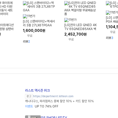
[LG] 스
[LG] 스탠바이미2+액세서
PGA 배
화이트에디션
[LG]전자 LED QNED 4K
리 3종 27LX6TPGAA
1,104,
타원형 삼탠바
TV 65QNED85AKA 벽
1,600,000
원
무료
트 스마트 T
걸이형 무료배송상품
2,452,700
원
원
무료
리뷰
3
무료
리뷰
2
라스트 역시즌 위크
https://department.lotteon.com
광고
캐나다구스, 파라점퍼스 중복 할인 10% + 카드 할인 10%
이벤트
UP TO 74% OFF
GS SHOP LEDTV