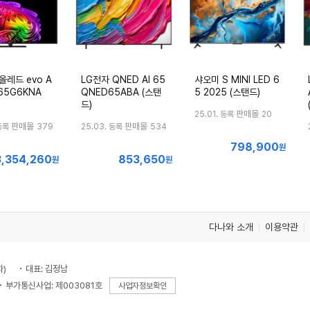
올레드 evo A
LG전자 QNED AI 65
샤오미 S MINI LED 6
D65G6KNA
QNED65ABA (스탠
5 2025 (스탠드)
드)
판매몰
25.01. 등록
20
판매몰
판매몰
등록
379
25.03. 등록
534
798,900
최
원
3,354,260
853,650
최
최
원
원
저
저
저
가
가
가
다나와 소개
이용약관
차)
대표: 김정남
부가통신사업: 제003081호
사업자정보확인