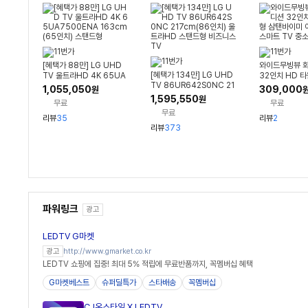
[혜택가 88만] LG UHD
와이드무빙뷰 
[혜택가 134만] LG UHD
TV 울트라HD 4K 65UA
32인치 HD 
TV 86UR642S0NC 21
7500ENA 163cm(65
이미 이동식 세
1,055,050
309,000
원
7cm(86인치) 울트라HD
인치) 스탠드형
V 중소바이미
1,595,550
원
무료
무료
스탠드형 비즈니스 TV
무료
리뷰
35
리뷰
2
리뷰
373
파워링크
광고
LEDTV G마켓
http://www.gmarket.co.kr
광고
LEDTV 쇼핑에 집중! 최대 5% 적립에 무료반품까지, 꼭멤버십 혜택
G마켓베스트
슈퍼딜특가
스타배송
꼭멤버십
CJ온스타일 X LEDTV