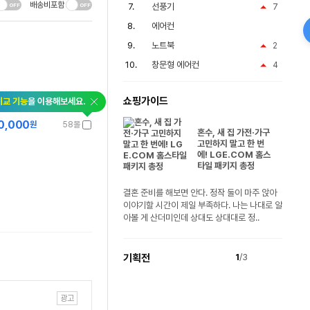
배송비포함
선풍기
7
에어컨
노트북
2
창문형 에어컨
4
쇼핑가이드
비교 기능
을 이용해보세요.
0,000
원
58몰
혼수, 새 집 가전·가구
고민하지 말고 한 번
에! LGE.COM 홈스
타일 패키지 총정
결혼 준비를 해보면 안다. 정작 둘이 마주 앉아
이야기할 시간이 제일 부족하다. 나는 나대로 알
아볼 게 산더미인데 상대도 상대대로 정..
기획전
1
/3
광고