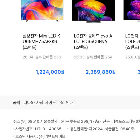
삼성전자 Mini LED K
LG전자 올레드 evo A
LG전자 
U65MH75AFXKR
I OLED65C6FNA
I OLE
(스탠드)
(스탠드)
(스탠드)
판매몰
판매몰
26.04. 등록
253
26.03. 등록
254
26.03. 
1,224,000
2,389,860
최
최
원
원
저
저
가
가
공지
다나와 사칭 사이트 주의 안내
주소 (우) 08510 서울특별시 금천구 벚꽃로 298, 17층(가산동, 대륭포스트타워6
사업자번호: 117-81-40065
통신판매업: 제2024-서울금천-0848호
호스팅 제공자: (주)커넥트웨이브