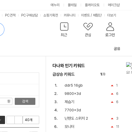
싫어요
좋아요
에누리
몰테일
플레이오토
메이크샵
PC견적
PC구매상담
쇼핑기획전
커뮤니티
이벤트
/
체험단
더보기
최근
관심
로그인
공유
관
련
다나와 인기 키워드
컨
텐
급상승 키워드
1
/8
츠
ddr5 16gb
1
9800x3d
6
원
검색
제습기
6
7700x3d
닌텐도 스위치 2
3
모니터
11