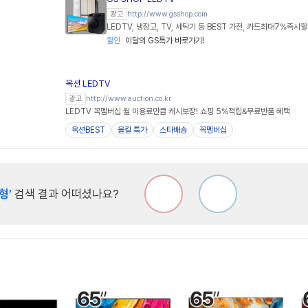
http://www.gsshop.com
광고
LEDTV, 냉장고, TV, 세탁기 등 BEST 가전, 카드최대7%즉시
할인
이달의 GS특가 바로가기!
옥션 LEDTV
http://www.auction.co.kr
광고
LEDTV 꼭멤버십 월 이용료만큼 캐시보장! 쇼핑 5%적립&무료반품 혜택
옥션BEST
올킬 특가
스타배송
꼭멤버십
형'
검색 결과 어떠셨나요?