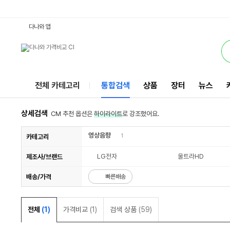
65UP831C0NA벽걸이형 : 다나와 통합검색
검색될 최소 가격 입력
검색될 최대 가격 입력
별점
리뷰수
서비스
다나와 앱
전체 카테고리
통합검색
상품
장터
뉴스
상세검색
CM 추천 옵션은
하이라이트
로 강조했어요.
영상음향
1
카테고리
LG전자
울트라HD
제조사/브랜드
배송/가격
빠른배송
전체
(1)
가격비교
(1)
검색 상품
(59)