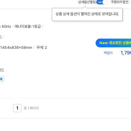
상세옵션펼침
쿠팡와우할인
상품 상세 옵션이 펼쳐진 상태로 보여집니다.
:
60Hz
/
에너지효율
:
1등급
/
드
/
New 새로워진 상품
: 1454x838x58mm
/
무게
: 2
1,79
벽걸이
카드
매
1
총 1
페이지