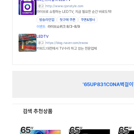
http://www.cjonstyle.com
광고
라이브로 쇼핑하는 LEDTV, 지금 필요한 순간 바로도착!
방송라인업
첫구매 쿠폰
쿠폰&행사
이벤트
라이브쇼위크 8/3-8/9
LEDTV
https://blog.naver.com/ewow
광고
키워드:대전에서 TV수리 하고 있는 전문업체
'65UP831C0NA벽걸이
검색 추천상품