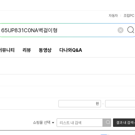
VS검색
개 담김
삭제
검색
닫기
닫기
자동차
조립PC
커뮤니티
리뷰
동영상
다나와Q&A
원
~
쇼핑몰 선택
결과 내 검색