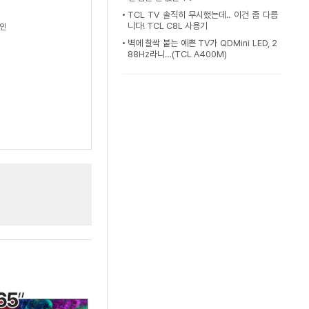
TCL TV 솔직히 무시했는데.. 이건 좀 다릅
니다! TCL C8L 사용기
할인
벽에 찰싹 붙는 예쁜 TV가 QDMini LED, 2
88Hz라니…(TCL A400M)