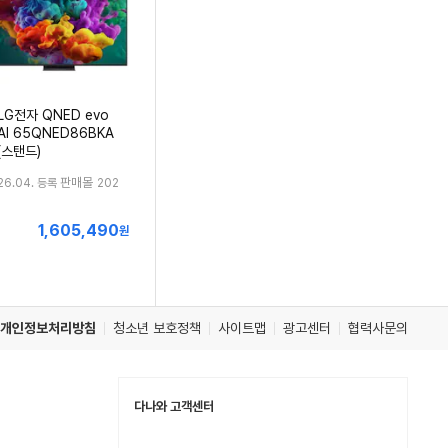
LG전자 QNED evo
AI 65QNED86BKA
(스탠드)
판매몰
26.04. 등록
202
1,605,490
최
원
저
가
개인정보처리방침
청소년 보호정책
사이트맵
광고센터
협력사문의
다나와 고객센터