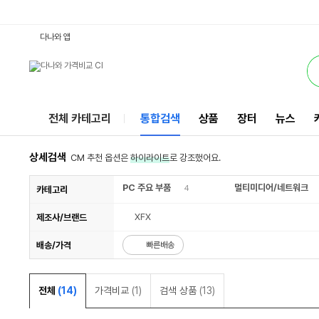
6600MERC : 다나와 통합검색
검색될 최소 가격 입력
검색될 최대 가격 입력
별점
리뷰수
서비스
다나와 앱
전체 카테고리
통합검색
상품
장터
뉴스
상세검색
CM 추천 옵션은
하이라이트
로 강조했어요.
PC 주요 부품
멀티미디어/네트워크
4
카테고리
XFX
제조사/브랜드
배송/가격
빠른배송
전체
(14)
가격비교
(1)
검색 상품
(13)