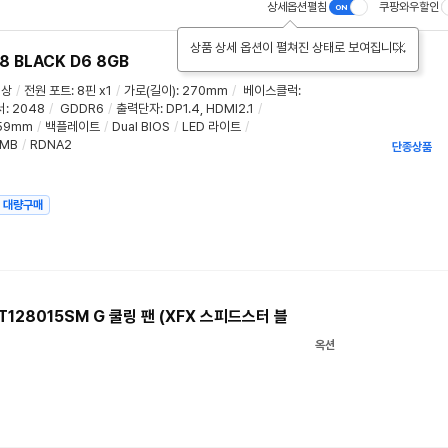
상세옵션펼침
쿠팡와우할인
상품 상세 옵션이 펼쳐진 상태로 보여집니다.
8 BLACK D6 8GB
이상
/
전원 포트
:
8핀 x1
/
가로(길이)
:
270mm
/
베이스클럭
:
서
:
2048
/
GDDR6
/
출력단자
:
DP1.4
,
HDMI2.1
/
59mm
/
백플레이트
/
Dual BIOS
/
LED 라이트
/
2MB
/
RDNA2
단종상품
대량구매
T128015SM G 쿨링 팬 (XFX 스피드스터 블
옥션