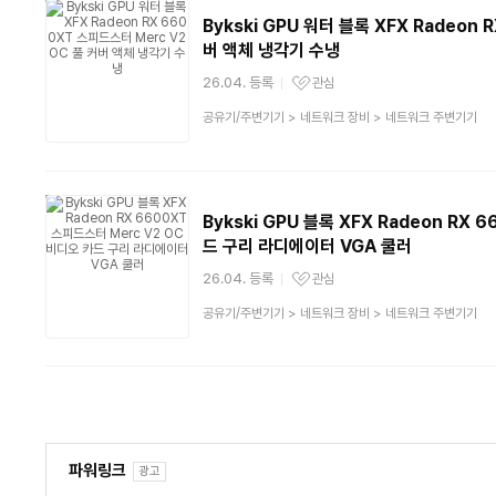
Bykski GPU 워터 블록 XFX Radeon
버 액체 냉각기 수냉
26.04. 등록
관심
관심상품
상
공유기/주변기기
>
네트워크 장비
>
네트워크 주변기기
품
분
류
Bykski GPU 블록 XFX Radeon RX
드 구리 라디에이터 VGA 쿨러
26.04. 등록
관심
관심상품
상
공유기/주변기기
>
네트워크 장비
>
네트워크 주변기기
품
분
류
파워링크
광고