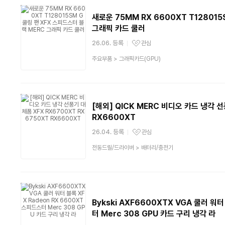
새로운 75MM RX 6600XT T128015
그래픽 카드 쿨러
26.06. 등록
관심
관심상품
상
주요부품
>
그래픽카드(GPU)
품
분
류
[해외] QICK MERC 비디오 카드 냉각 선
RX6600XT
26.04. 등록
관심
관심상품
상
전동드릴/드라이버
>
배터리/충전기
품
분
류
Bykski AXF6600XTX VGA 쿨러 워터
터 Merc 308 GPU 카드 구리 냉각 라