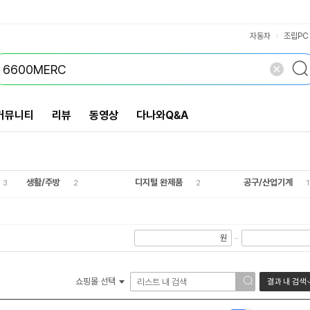
VS검색
개 담김
삭제
검색
닫기
자동차
조립PC
커뮤니티
리뷰
동영상
다나와Q&A
생활/주방
디지털 완제품
공구/산업기계
3
2
2
1
원
~
쇼핑몰 선택
결과 내 검색