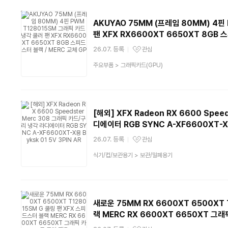
AKUYAO 75MM (프레임 80MM) 4핀
팬 XFX RX6600XT 6650XT 8GB 
26.07. 등록
관심
관심상품
상
주요부품
>
그래픽카드(GPU)
품
분
류
[해외] XFX Radeon RX 6600 Spe
디에이터 RGB SYNC A-XF6600XT-X용 
26.07. 등록
관심
관심상품
상
식기/컵/보관용기
>
보관/밀폐용기
품
분
류
새로운 75MM RX 6600XT 6500XT 
랙 MERC RX 6600XT 6650XT 그