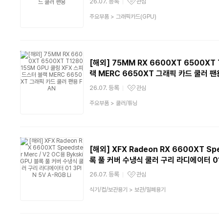
26.07. 등록
관심
관심상품
상
주요부품
>
그래픽카드(GPU)
품
분
류
[해외] 75MM RX 6600XT 6500XT
랙 MERC 6650XT 그래픽 카드 쿨러 팬
26.07. 등록
관심
관심상품
상
주요부품
>
쿨러/튜닝
품
분
류
[해외] XFX Radeon RX 6600XT Spe
록 풀 커버 수냉식 쿨러 구리 라디에이터 01 3
26.07. 등록
관심
관심상품
상
식기/컵/보관용기
>
보관/밀폐용기
품
분
류