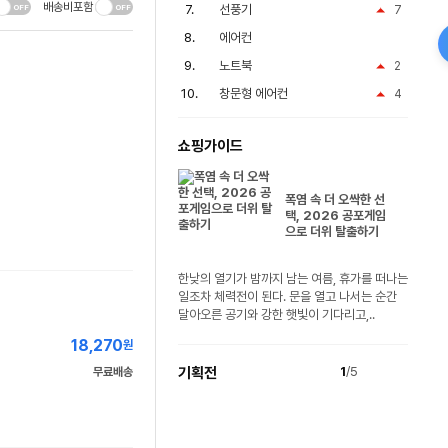
배송비포함
선풍기
7
에어컨
노트북
2
창문형 에어컨
4
쇼핑가이드
폭염 속 더 오싹한 선
택, 2026 공포게임
으로 더위 탈출하기
한낮의 열기가 밤까지 남는 여름, 휴가를 떠나는
일조차 체력전이 된다. 문을 열고 나서는 순간
달아오른 공기와 강한 햇빛이 기다리고,..
18,270
원
기획전
1
/5
무료배송