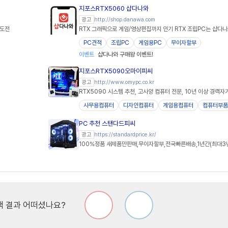
지포스RTX5060 샵다나와
http://shop.danawa.com
광고
 도전
RTX 그래픽으로 게임/영상편집까지 인기 RTX 조립PC는 샵다
PC견적
조립PC
게임용PC
무이자할부
이벤트
샵다나와 구매왕 이벤트!
지포스RTX5090오마이피씨
http://www.omypc.co.kr
광고
RTX5090 시스템 추천, 고사양 컴퓨터 전문, 10년 이상 경력자
사무용컴퓨터
디자인컴퓨터
게임용컴퓨터
컴퓨터부품
PC 추천 스탠다드피씨
https://standardprice.kr/
광고
100%정품 새제품만판매,무이자할부,전국빠른배송,1년간(최대3
 결과 어떠셨나요?