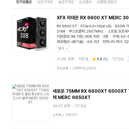
인기상품순
낮은가격순
높은가격순
신상품순
상품평 많은순
XFX 라데온 RX 6600 XT MERC 30
RX 6600 XT
/
PCIe4.0x16(at x8)
/
650W 
2188
/
부스트클럭
:
2607MHz
/
스트림 프로세
지원정보
:
8K 지원
,
HDR 지원
/
3팬
/
두께
:
50~
제로팬(0-dB기술)
/
A/S 3년
/
인피니티 캐시: 3
닫기
21.08. 등록
의견
2
4.6
(
6
)
관심
관심상품
상
주요부품
>
그래픽카드(GPU)
품
분
류
새로운 75MM RX 6600XT 6500XT 
랙 MERC 6650XT
26.07. 등록
관심
관심상품
상
노트북
>
주변기기
품
분
류