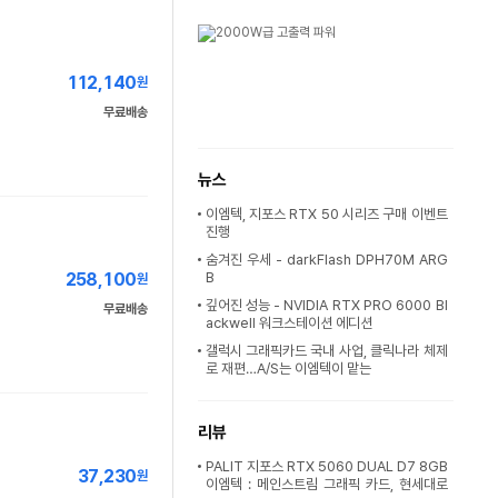
112,140
원
무료배송
뉴스
이엠텍, 지포스 RTX 50 시리즈 구매 이벤트
진행
숨겨진 우세 - darkFlash DPH70M ARG
258,100
B
원
깊어진 성능 - NVIDIA RTX PRO 6000 Bl
무료배송
ackwell 워크스테이션 에디션
갤럭시 그래픽카드 국내 사업, 클릭나라 체제
로 재편…A/S는 이엠텍이 맡는
리뷰
PALIT 지포스 RTX 5060 DUAL D7 8GB
37,230
원
이엠텍 : 메인스트림 그래픽 카드, 현세대로