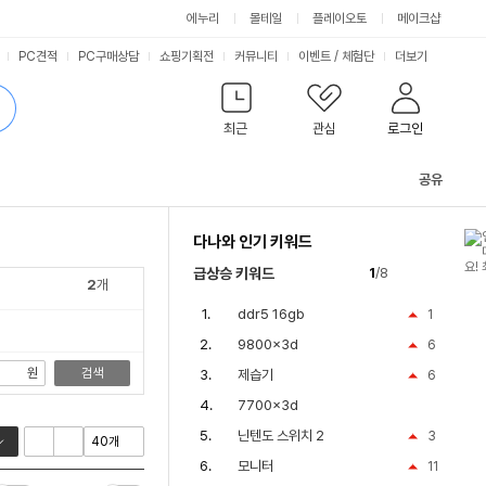
싫어요
좋아요
에누리
몰테일
플레이오토
메이크샵
PC견적
PC구매상담
쇼핑기획전
커뮤니티
이벤트
/
체험단
더보기
최근
관심
로그인
공유
관
련
다나와 인기 키워드
컨
텐
급상승 키워드
1
/8
츠
2
개
ddr5 16gb
1
9800x3d
6
원
검색
제습기
6
7700x3d
닌텐도 스위치 2
3
모니터
11