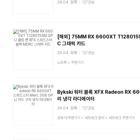
26.04. 등록
관심
관심상품
[해외] 75MM RX 6600XT T12801
C 그래픽 카드
26.04. 등록
관심
관심상품
상
노트북
>
주변기기
품
분
류
Bykski 워터 블록 XFX Radeon RX 
리 냉각 라디에이터
26.04. 등록
관심
관심상품
상
공유기/주변기기
>
네트워크 장비
>
네트워크 주변기기
품
분
류