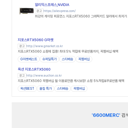
알리익스프레스,NVIDIA
https://aliexpress.com/
광고
최강의 게이밍 퍼포먼스 지포스RTX5060 그래픽카드 알리에서 최저가
지포스RTX5060 G마켓
http://www.gmarket.co.kr
광고
지포스RTX5060 쇼핑에 집중! 최대 5% 적립에 무료반품까지, 꼭멤버십 혜택
G마켓베스트
슈퍼딜특가
스타배송
꼭멤버십
옥션 지포스RTX5060
http://www.auction.co.kr
광고
지포스RTX5060 꼭멤버십 월 이용료만큼 캐시보장! 쇼핑 5%적립&무료반품 혜택
옥션BEST
올킬 특가
스타배송
꼭멤버십
'6600MERC'
검색