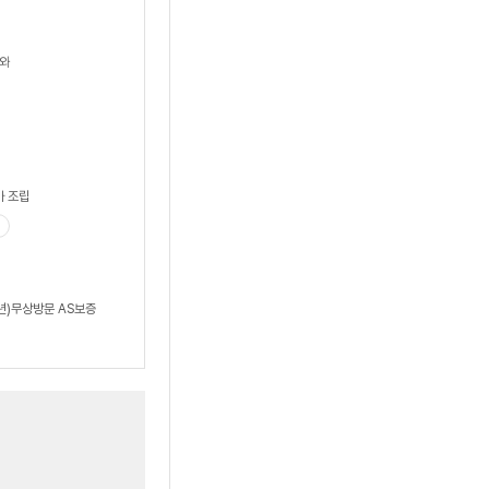
나와
가 조립
년)무상방문 AS보증