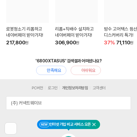
로봇청소기 리폼하고
리폼+직배수 설치하고
방수 고어텍스 등
네이버페이 받아가자!
네이버페이 받아가자!
디스커버리 특가!
217,800
306,900
37%
71,110
원
원
원
'6800XTASUS' 검색결과 어떠셨나요?
만족해요
아쉬워요
PC버전
로그인
개인정보처리방침
고객센터
(주) 커넥트웨이브
인터넷 가입 비교 서비스 오픈
NEW
닫기
이
전