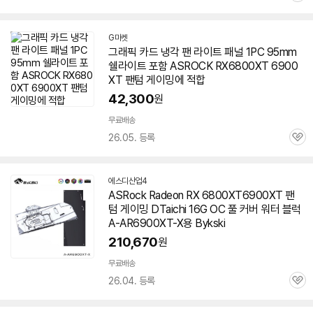
심
G마켓
그래픽 카드 냉각 팬 라이트 패널 1PC 95mm
쉘라이트 포함 ASROCK RX6800XT
6900
XT
팬텀
게이밍에 적합
42,300
원
무료배송
26.05. 등록
관
심
에스디산업4
네
ASRock Radeon RX 6800XT6900XT
팬
이
텀
게이밍 DTaichi 16G OC 풀 커버 워터 블럭
버
페
A-AR6900XT-X용 Bykski
이
210,670
원
무료배송
26.04. 등록
관
심