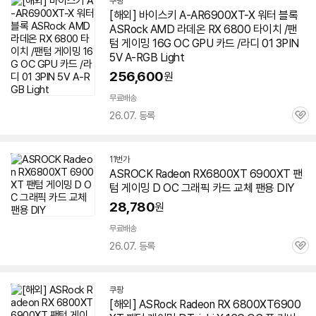
쿠팡
[해외] 바이스키 A-AR6900XT-X 워터 블록
ASRock AMD 라데온 RX 6800 타이치 /
팬
텀
게이밍 16G OC GPU 카드 /라디 01 3PIN
5V A-RGB Light
256,600
원
무료배송
26.07. 등록
관
심
11번가
ASROCK Radeon RX6800XT
6900XT
팬
텀
게이밍 D OC 그래픽 카드 교체 팬용 DIY
28,780
원
무료배송
26.07. 등록
관
심
쿠팡
[해외] ASRock Radeon RX 6800XT6900