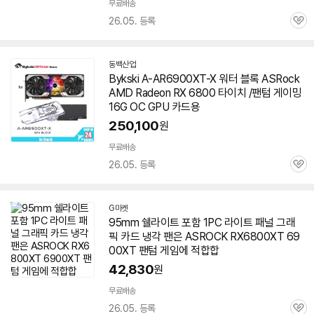
무료배송
26.05. 등록
관
심
동백산업
네
Bykski A-AR6900XT-X 워터 블록 ASRock
이
AMD Radeon RX 6800 타이치 /
팬텀
게이밍
버
페
16G OC GPU 카드용
이
250,100
원
무료배송
26.05. 등록
관
심
G마켓
95mm 쉘라이트 포함 1PC 라이트 패널 그래
픽 카드 냉각 팬은 ASROCK RX6800XT
69
00XT
팬텀
게임에 적합합
42,830
원
무료배송
26.05. 등록
관