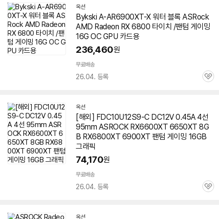
옥션
Bykski A-AR6900XT-X 워터 블록 ASRock
AMD Radeon RX 6800 타이치 /
팬텀
게이밍
16G OC GPU 카드용
236,460
원
무료배송
26.04. 등록
관
심
옥션
[해외] FDC10U12S9-C DC12V 0.45A 4선
95mm ASROCK RX6600XT 6650XT 8G
B RX6800XT
6900XT
팬텀
게이밍 16GB
그래픽
74,170
원
무료배송
26.04. 등록
관
심
옥션