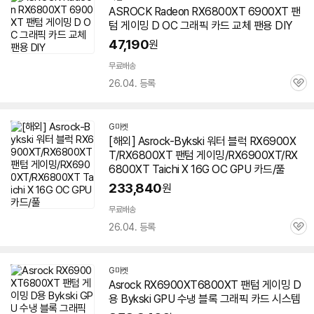
ASROCK Radeon RX6800XT
6900XT
팬
텀
게이밍 D OC 그래픽 카드 교체 팬용 DIY
47,190
원
무료배송
26.04. 등록
관
심
G마켓
[해외] Asrock-Bykski 워터 블럭 RX6900X
T/RX6800XT
팬텀
게이밍/RX6900XT/RX
6800XT Taichi X 16G OC GPU 카드/풀
233,840
원
무료배송
26.04. 등록
관
심
G마켓
Asrock RX6900XT6800XT
팬텀
게이밍 D
용 Bykski GPU 수냉 블록 그래픽 카드 시스템