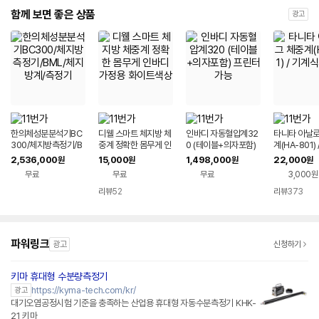
함께 보면 좋은 상품
광고
한의체성분분석기BC
디웰 스마트 체지방 체
인바디 자동혈압계32
타니타 아날로
300/체지방측정기/B
중계 정확한 몸무게 인
0 (테이블+의자포함)
계(HA-801)
ML/체지방계/측정기
바디 가정용 화이트색
프린터가능
체중계
2,536,000
15,000
1,498,000
22,000
원
원
원
원
상
무료
무료
무료
3,000원
리뷰
52
리뷰
373
파워링크
광고
신청하기
키마 휴대형 수분량측정기
https://kyma-tech.com/kr/
광고
대기오염공정시험 기준을 충족하는 산업용 휴대형 자동수분측정기 KHK-
21 키마