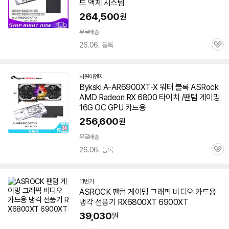
페
드 액체 시스템
이
264,500
원
무료배송
26.06. 등록
관
심
서원이엔지
네
Bykski A-AR6900XT-X 워터 블록 ASRock
이
AMD Radeon RX 6800 타이치 /
팬텀
게이밍
버
페
16G OC GPU 카드용
이
256,600
원
무료배송
26.06. 등록
관
심
11번가
ASROCK
팬텀
게이밍 그래픽 비디오 카드용
냉각 선풍기 RX6800XT
6900XT
39,030
원