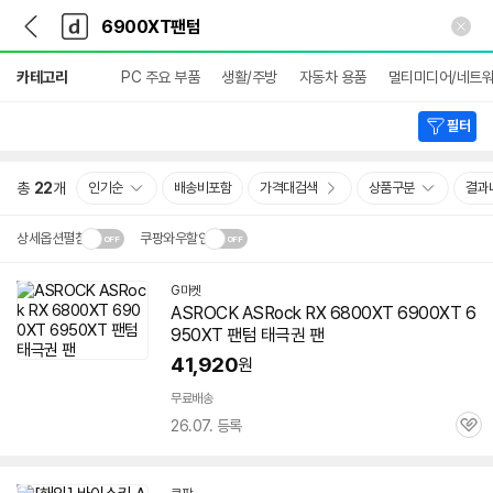
뒤
다
본문 바로가기
다
로
나
나
가
와
와
상
기
메
카테고리
PC 주요 부품
생활/주방
자동차 용품
멀티미디어/네트
세
인
검
색
필터
총
22
개
인기순
배송비포함
가격대검색
상품구분
결과
상세옵션펼침
쿠팡와우할인
설치 환경·지역에 따라
G마켓
닫
배송·설치비가 달라집니다.
ASROCK ASRock RX 6800XT
6900XT
6
기
950XT
팬텀
태극권 팬
41,920
원
무료배송
26.07. 등록
관
심