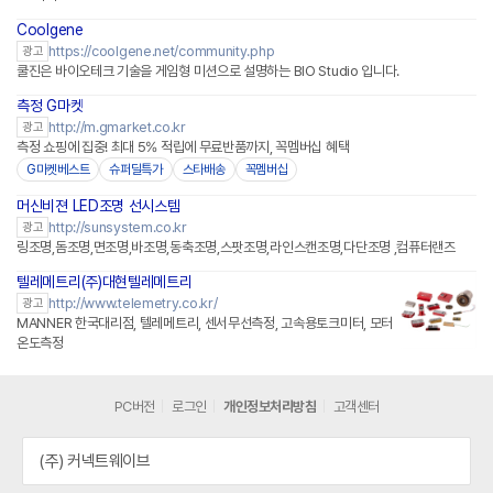
Coolgene
https://coolgene.net/community.php
광고
쿨진은 바이오테크 기술을 게임형 미션으로 설명하는 BIO Studio 입니다.
측정 G마켓
http://m.gmarket.co.kr
광고
측정 쇼핑에 집중! 최대 5% 적립에 무료반품까지, 꼭멤버십 혜택
G마켓베스트
슈퍼딜특가
스타배송
꼭멤버십
머신비젼 LED조명 선시스템
http://sunsystem.co.kr
광고
링조명,돔조명,면조명,바조명,동축조명,스팟조명,라인스캔조명,다단조명 ,컴퓨터랜즈
텔레메트리(주)대현텔레메트리
http://www.telemetry.co.kr/
광고
MANNER 한국대리점, 텔레메트리, 센서무선측정, 고속용토크미터, 모터
온도측정
PC버전
로그인
개인정보처리방침
고객센터
(주) 커넥트웨이브