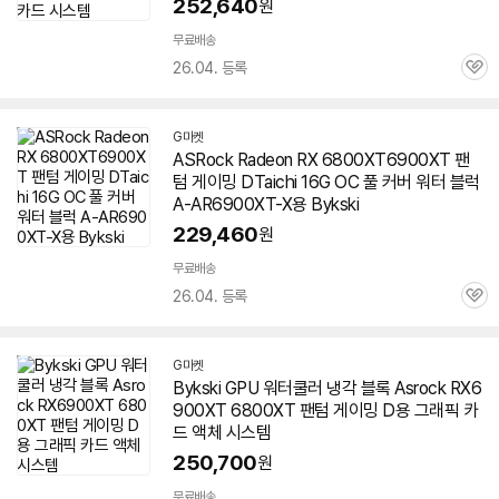
252,640
원
무료배송
26.04. 등록
관
심
G마켓
ASRock Radeon RX 6800XT6900XT
팬
텀
게이밍 DTaichi 16G OC 풀 커버 워터 블럭
A-AR6900XT-X용 Bykski
229,460
원
무료배송
26.04. 등록
관
심
G마켓
Bykski GPU 워터쿨러 냉각 블록 Asrock RX6
900XT 6800XT
팬텀
게이밍 D용 그래픽 카
드 액체 시스템
250,700
원
무료배송