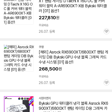
XT
팬텀
게이밍 DTaichi X 16G OC 풀 커버
워터 블럭 A-AR6900XT-X용 Bykski 워터쿨
러 [01] 옵션1
227,810
원
무료배송
26.07. 등록
관
심
쿠팡
[해외] Asrock RX6900XT/6800XT
팬텀
게
이밍 D용 Bykski GPU 수냉 블록 그래픽 카드
수냉 시스템 [01] 옵션1
268,500
원
무료배송
26.07. 등록
관
심
서원이엔지
네
Bykski GPU 워터쿨러 냉각 블록 Asrock RX6
이
900XT/6800XT
팬텀
게이밍 D용 그래픽 카
버