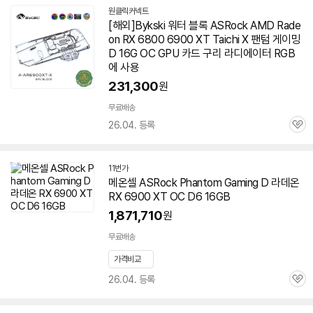
원클릭커넥트
네
[해외]Bykski 워터 블록 ASRock AMD Rade
이
on RX 6800 6900 XT Taichi X
팬텀
게이밍
버
페
D 16G OC GPU 카드 구리 라디에이터 RGB
이
에 사용
231,300
원
무료배송
26.04. 등록
관
심
11번가
메온셀 ASRock Phantom Gaming D 라데온
RX 6900 XT OC D6 16GB
1,871,710
원
무료배송
가격비교
26.04. 등록
관
심