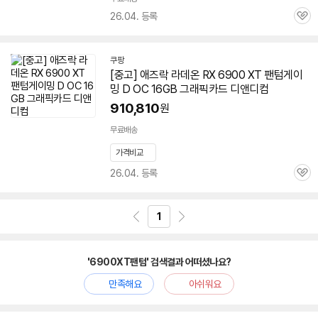
26.04. 등록
관
심
쿠팡
[중고] 애즈락 라데온 RX 6900 XT
팬텀
게이
밍 D OC 16GB 그래픽카드 디앤디컴
910,810
원
빠
른
무료배송
배
가격비교
송
26.04. 등록
관
심
1
'6900XT팬텀' 검색결과 어떠셨나요?
만족해요
아쉬워요