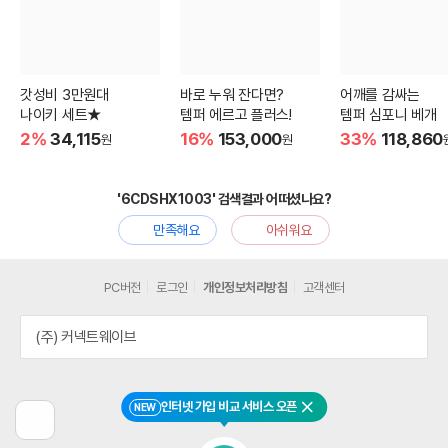
갓성비 3만원대
바로 누워 잔다면?
어깨를 감싸는
나이키 세트★
템퍼 에르고 플러스!
템퍼 심포니 베개
2%
34,115
16%
153,000
33%
118,860
원
원
'6CDSHX1003' 검색결과 어떠셨나요?
만족해요
아쉬워요
PC버전
로그인
개인정보처리방침
고객센터
(주) 커넥트웨이브
인터넷 가입 비교 서비스 오픈
NEW
닫기
이
전