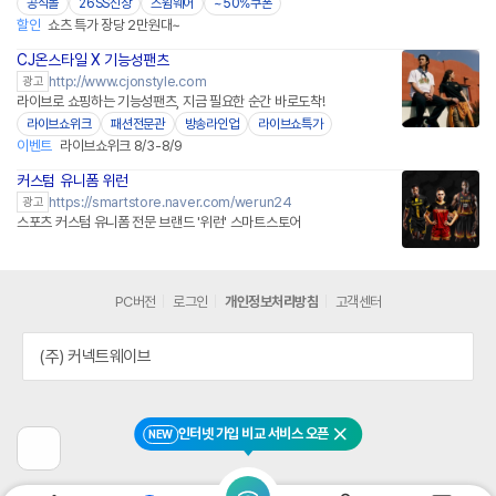
공식몰
26SS신상
스윔웨어
~50%쿠폰
할인
쇼츠 특가 장당 2만원대~
CJ온스타일 X 기능성팬츠
네이버페이
http://www.cjonstyle.com
광고
라이브로 쇼핑하는 기능성팬츠, 지금 필요한 순간 바로도착!
라이브쇼위크
패션전문관
방송라인업
라이브쇼특가
이벤트
라이브쇼위크 8/3-8/9
커스텀 유니폼 위런
네이버페이 플러스
https://smartstore.naver.com/werun24
광고
스포츠 커스텀 유니폼 전문 브랜드 '위런' 스마트스토어
PC버전
로그인
개인정보처리방침
고객센터
(주) 커넥트웨이브
인터넷 가입 비교 서비스 오픈
NEW
닫기
이
전
페