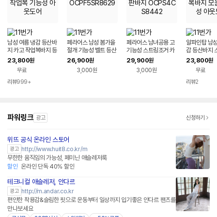
남성 여름 냉감 등산바
페라어스 남성 봄가을
페라어스 남녀공용 고
알파인탑 남성
지 카고 작업복바지 등
절개 기능성 벨트 등산
기능성 스트링조거 카
감 등산바지 
산복 작업복 기능성 아
바지 OCPF5SR862
고 스판바지 OCPS4
작업복바지 모
23,800
26,900
29,900
23,800
원
원
원
원
웃도어
9
CS8442
성 아웃도어
무료
3,000원
3,000원
무료
리뷰
999+
리뷰
2
파워링크
광고
신청하기
위뜨 공식 온라인 스토어
네이버페이 플러스
http://www.huit8.co.kr/m
광고
무한한 움직임의 가능성, 페미닌 애슬레저룩
할인
온라인 단독 40% 할인
테크니컬 애슬레저, 안다르
네이버페이 플러스
http://m.andar.co.kr
광고
편안한 착용감&슬림한 핏으로 운동부터 일상까지 입기좋은 안다르 팬츠를
만나보세요