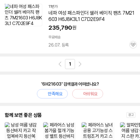
11번가
네파 여성 패스파인더 쉘러 베이직 팬츠 7M21
603 H6J8K3L1 C7D2E9F4
235,790
원
무료배송
26.07. 등록
관
심
1
'6H21603' 검색결과 어떠셨나요?
만족해요
아쉬워요
함께 보면 좋은 상품
광고