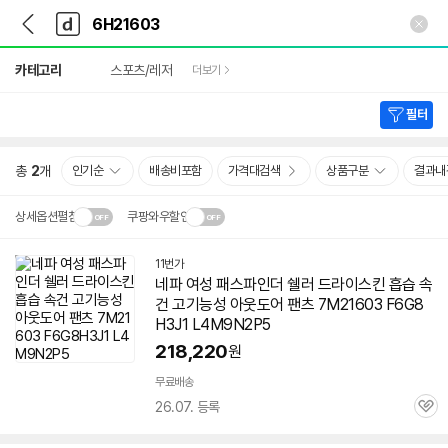
뒤
다
본문 바로가기
다
로
나
나
가
와
와
상
기
메
카테고리
스포츠/레저
더보기
세
인
검
색
필터
총
2
개
인기순
배송비포함
가격대검색
상품구분
결과내
상세옵션펼침
쿠팡와우할인
설치 환경·지역에 따라
11번가
닫
배송·설치비가 달라집니다.
네파 여성 패스파인더 쉘러 드라이스킨 흡습 속
기
건 고기능성 아웃도어 팬츠 7M21603 F6G8
H3J1 L4M9N2P5
218,220
원
무료배송
26.07. 등록
관
심