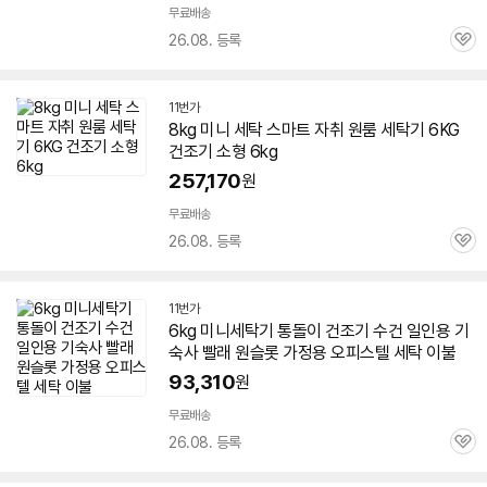
무료배송
26.08. 등록
관
심
11번가
세부정보 열기/접기
8kg
미니
세탁 스마트 자취 원룸
세탁기
6KG
건조기 소형
6kg
257,170
원
무료배송
26.08. 등록
관
심
11번가
6kg
미니
세탁기
통돌이 건조기 수건 일인용 기
숙사 빨래 원슬롯 가정용 오피스텔 세탁 이불
93,310
원
무료배송
26.08. 등록
관
심