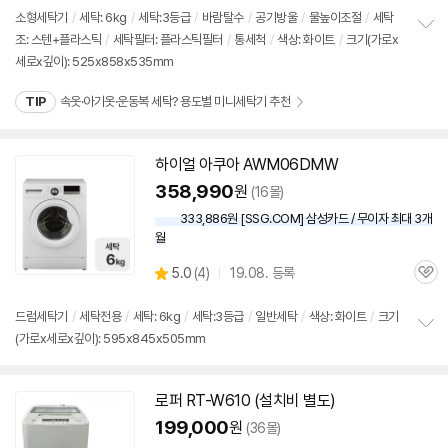
리
소형
세탁기
/
세탁:
6kg
/
세탁:3등급
/
바람탈수
/
공기방울
/
물높이조절
/
세탁
뷰
조: 스텐+플라스틱
/
세탁필터: 플라스틱필터
/
통세척
/
색상: 화이트
/
크기(가로x
정
세로x깊이): 525x858x535mm
보
펼
치
TIP
속옷·아기옷·운동복 세탁? 용도별 미니세탁기 추천
기
하이얼 아쿠아 AWM06DMW
358,990
원
(16몰)
333,886원 [SSG.COM] 삼성카드 / 무이자 최대 3개
월
상
5.0
(
4)
19.08. 등록
관
별
품
심
점
리
드럼
세탁기
/
세탁전용
/
세탁:
6kg
/
세탁:3등급
/
일반세탁
/
색상: 화이트
/
크기
뷰
(가로x세로x깊이): 595x845x505mm
정
보
펼
치
로퍼 RT-W610 (설치비 별도)
기
199,000
원
(36몰)