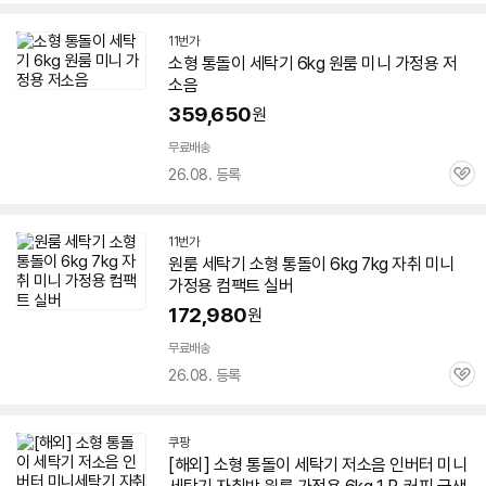
심
11번가
소형 통돌이
세탁기
6kg
원룸
미니
가정용 저
소음
359,650
원
무료배송
26.08. 등록
관
심
11번가
원룸
세탁기
소형 통돌이
6kg
7kg 자취
미니
가정용 컴팩트 실버
172,980
원
무료배송
26.08. 등록
관
심
쿠팡
[해외] 소형 통돌이
세탁기
저소음 인버터
미니