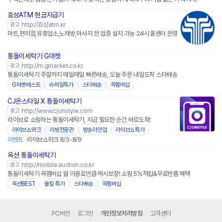
효성ATM 현금지급기
http://효성atm.kr
광고
마트,편의점,유흥업소,노래방,마사지 전 업종 설치 가능 24시콜센터 운영
통돌이세탁기 G마켓
http://m.gmarket.co.kr
광고
통돌이세탁기 주말까지 매일매일 빠른배송, 오늘 주문 내일도착 스타배송
G마켓베스트
슈퍼딜특가
스타배송
꼭멤버십
CJ온스타일 X 통돌이세탁기
네이버페이
http://www.cjonstyle.com
광고
라이브로 쇼핑하는 통돌이세탁기, 지금 필요한 순간 바로도착!
라이브쇼위크
리빙전문관
방송라인업
라이브쇼특가
이벤트
라이브쇼위크 8/3-8/9
옥션 통돌이세탁기
http://mobile.auction.co.kr
광고
통돌이세탁기 꼭멤버십 월 이용료만큼 캐시보장! 쇼핑 5%적립&무료반품 혜택
옥션BEST
올킬 특가
스타배송
꼭멤버십
PC버전
로그인
개인정보처리방침
고객센터