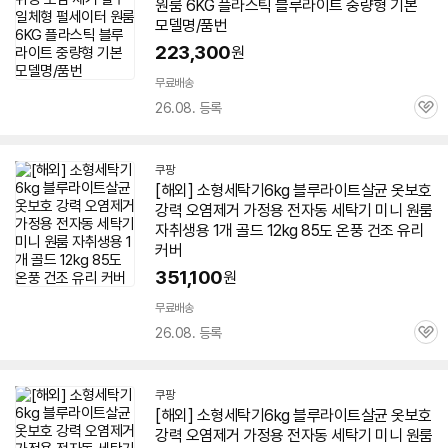
원룸
6KG
플라스틱 블루라이트 중량형 기본
모델명/품번
223,300
원
무료배송
26.08. 등록
관
심
쿠팡
[해외] 소형
세탁기
6kg
블루라이트살균 옷보호
강력 오염제거 가정용 전자동
세탁기
미니
원룸
자취생용 1개 골드 12kg 85도 온풍 건조 유리
커버
351,100
원
무료배송
26.08. 등록
관
심
쿠팡
[해외] 소형
세탁기
6kg
블루라이트살균 옷보호
강력 오염제거 가정용 전자동
세탁기
미니
원룸