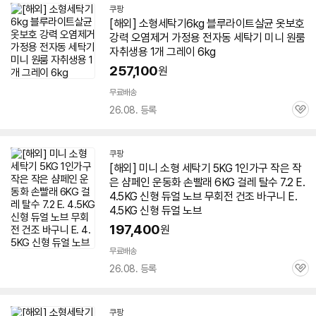
쿠팡
[해외] 소형
세탁기
6kg
블루라이트살균 옷보호
강력 오염제거 가정용 전자동
세탁기
미니
원룸
자취생용 1개 그레이
6kg
257,100
원
무료배송
26.08. 등록
관
심
쿠팡
[해외]
미니
소형
세탁기
5KG 1인가구 작은 작
은 샴페인 운동화 손빨래
6KG
걸레 탈수 7.2 E.
4.5KG 신형 듀얼 노브 무회전 건조 바구니 E.
4.5KG 신형 듀얼 노브
197,400
원
무료배송
26.08. 등록
관
심
쿠팡