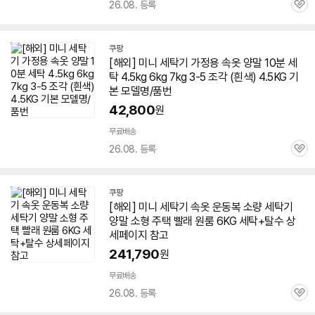
26.08. 등록
관
심
쿠팡
[해외]
미니
세탁기
가정용 속옷 양말 10분 세
탁 4.5kg
6kg
7kg 3-5 조각 (흰색) 4.5KG 기
본 모델명/품번
42,800
원
무료배송
26.08. 등록
관
심
쿠팡
[해외]
미니
세탁기
속옷 운동복 소량
세탁기
양말 소형 주택 빨래 원룸
6KG
세탁+탈수 상
세페이지 참고
241,790
원
무료배송
26.08. 등록
관
심