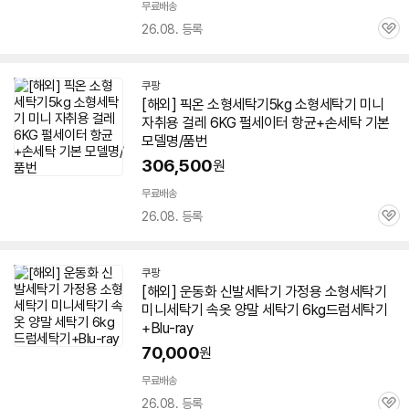
무료배송
26.08. 등록
관
심
쿠팡
[해외] 픽온 소형
세탁기
5kg 소형
세탁기
미니
자취용 걸레
6KG
펄세이터 항균+손세탁 기본
모델명/품번
306,500
원
무료배송
26.08. 등록
관
심
쿠팡
[해외] 운동화 신발
세탁기
가정용 소형
세탁기
미니
세탁기
속옷 양말
세탁기
6kg
드럼
세탁기
+Blu-ray
70,000
원
무료배송
26.08. 등록