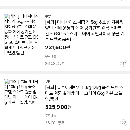
관
심
쿠팡
[해외]
미니
사이즈
세탁기
5kg 초소형 자취용
양말 걸레 운동화 에어 공기건조 원룸 스마트
건조
6KG
50 스마트 에어 + 펄세이터 항균 기
본 모델명/품번
231,500
원
무료배송
26.08. 등록
관
심
쿠팡
[해외] 통돌이
세탁기
10kg 12kg 숙소 모텔 스
마트 원룸 빨래방
미니
그레이
6kg
기본 모델
명/품번
325,900
원
무료배송
26.08. 등록
관