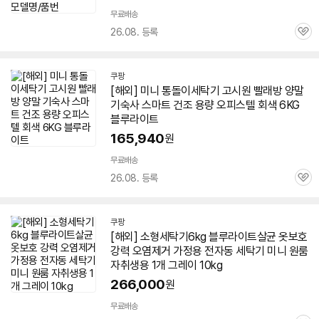
무료배송
26.08. 등록
관
심
쿠팡
[해외]
미니
통돌이
세탁기
고시원 빨래방 양말
기숙사 스마트 건조 용량 오피스텔 회색
6KG
블루라이트
165,940
원
무료배송
26.08. 등록
관
심
쿠팡
[해외] 소형
세탁기
6kg
블루라이트살균 옷보호
강력 오염제거 가정용 전자동
세탁기
미니
원룸
자취생용 1개 그레이 10kg
266,000
원
무료배송