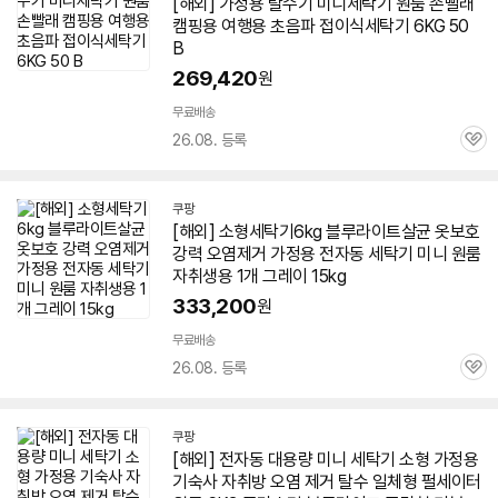
[해외] 가정용 탈수기
미니
세탁기
원룸 손빨래
캠핑용 여행용 초음파 접이식
세탁기
6KG
50
B
269,420
원
무료배송
26.08. 등록
관
심
쿠팡
[해외] 소형
세탁기
6kg
블루라이트살균 옷보호
강력 오염제거 가정용 전자동
세탁기
미니
원룸
자취생용 1개 그레이 15kg
333,200
원
무료배송
26.08. 등록
관
심
쿠팡
[해외] 전자동 대용량
미니
세탁기
소형 가정용
기숙사 자취방 오염 제거 탈수 일체형 펄세이터