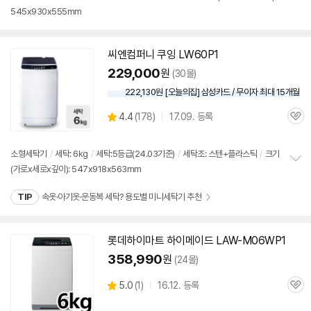
정
545x930x555mm
보
펼
치
기
씨엔컴퍼니 쿠잉 LW60P1
229,000
원
(30몰)
222,130원 [오늘의집] 삼성카드 / 무이자 최대 15개월
상
4.4
(
178)
17.09. 등록
관
별
품
심
점
리
소형
세탁기
/
세탁:
6kg
/
세탁:5등급(24.03기준)
/
세탁조: 스텐+플라스틱
/
크기
뷰
(가로x세로x깊이): 547x918x563mm
정
보
TIP
속옷·아기옷·운동복 세탁? 용도별 미니세탁기 추천
펼
치
기
롯데하이마트 하이메이드 LAW-M06WP1
358,990
원
(24몰)
상
5.0
(
1)
16.12. 등록
관
별
품
심
점