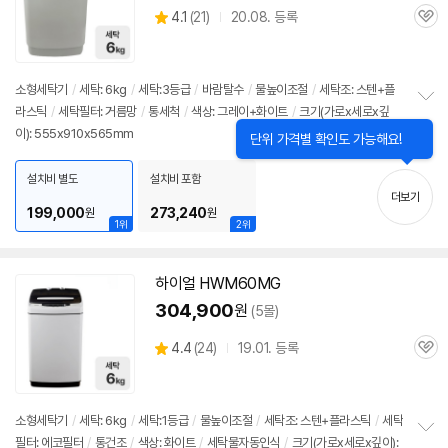
상
4.1
(
21)
20.08. 등록
관
별
품
심
점
리
뷰
소형
세탁기
/
세탁:
6kg
/
세탁:3등급
/
바람탈수
/
물높이조절
/
세탁조: 스텐+플
라스틱
/
세탁필터: 거름망
/
통세척
/
색상: 그레이+화이트
/
크기(가로x세로x깊
정
이): 555x910x565mm
보
닫
단위 가격별 확인도 가능해요!
펼
기
치
설치비 별도
설치비 포함
기
더보기
199,000
273,240
원
원
1위
2위
하이얼 HWM60MG
304,900
원
(5몰)
상
4.4
(
24)
19.01. 등록
관
별
품
심
점
리
뷰
소형
세탁기
/
세탁:
6kg
/
세탁:1등급
/
물높이조절
/
세탁조: 스텐+플라스틱
/
세탁
필터: 에코필터
/
통건조
/
색상: 화이트
/
세탁물자동인식
/
크기(가로x세로x깊이):