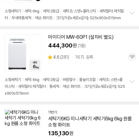
리
뷰
소형
세탁기
/
세탁:
6kg
/
세탁:3등급
/
세탁조: 스텐+플라스틱
/
세탁필터: 매직필
터
/
무세제통세척
/
색상: 화이트
/
크기(가로x세로x깊이): 525x900x515mm
정
보
펼
치
마이디어 MW-60P1 (설치비 별도)
기
444,300
원
(1몰)
상
4.6
(
281)
16.11. 등록
관
별
품
심
점
리
뷰
소형
세탁기
/
세탁:
6kg
/
세탁:3등급
/
바람탈수
/
물높이조절
/
세탁조: 스텐+플
라스틱
/
세탁필터: 매직필터
/
통세척
/
색상: 화이트
/
크기(가로x세로x깊이): 525
정
x900x515mm
보
펼
치
기
11번가
세탁기
6KG
미니
세탁기
세탁기
6kg
6kg
원룸
소형 화이트
135,130
원