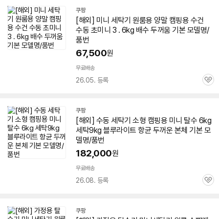
쿠팡
[해외]
미니
세탁기
원룸용 양말 캠핑용 수건
수동 초미니 3 .
6kg
배수 두꺼움 기본 모델명/
품번
67,500
원
무료배송
26.05. 등록
관
심
쿠팡
[해외] 수동
세탁기
소형 캠핑용
미니
탈수
6kg
세탁9kg 블루라이트 항균 두꺼운 본체 기본 모
델명/품번
182,000
원
무료배송
26.08. 등록
관
심
쿠팡