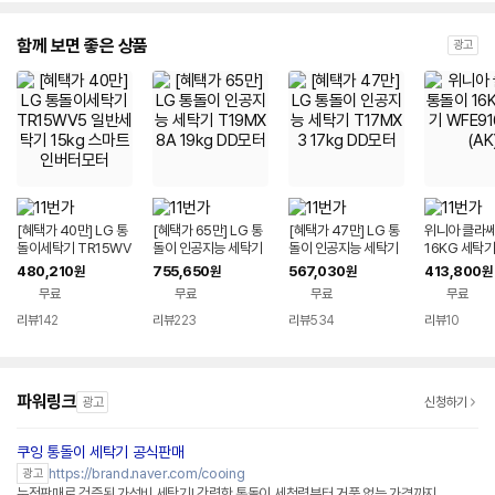
함께 보면 좋은 상품
광고
[혜택가 40만] LG 통
[혜택가 65만] LG 통
[혜택가 47만] LG 통
위니아 클라쎄
돌이세탁기 TR15WV
돌이 인공지능 세탁기
돌이 인공지능 세탁기
16KG 세탁기
5 일반세탁기 15kg 스
T19MX8A 19kg DD
T17MX3 17kg DD
6SWA(AK)
480,210
755,650
567,030
413,800
원
원
원
원
마트 인버터모터
모터
모터
무료
무료
무료
무료
리뷰
142
리뷰
223
리뷰
534
리뷰
10
파워링크
광고
신청하기
쿠잉 통돌이 세탁기 공식판매
네이버페이 플러스
https://brand.naver.com/cooing
광고
누적판매로 검증된 가성비 세탁기! 강력한 통돌이 세척력부터 거품 없는 가격까지.