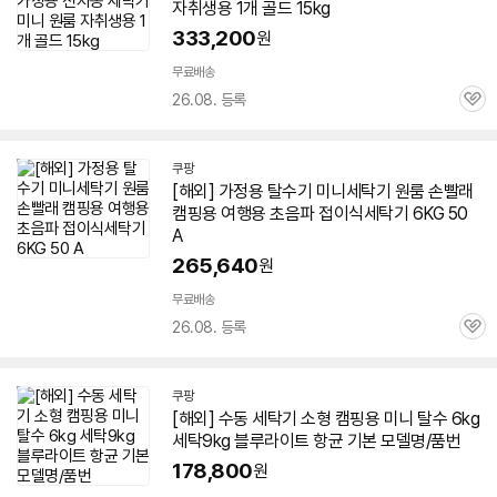
자취생용 1개 골드 15kg
333,200
원
무료배송
26.08. 등록
관
심
쿠팡
[해외] 가정용 탈수기
미니
세탁기
원룸 손빨래
캠핑용 여행용 초음파 접이식
세탁기
6KG
50
A
265,640
원
무료배송
26.08. 등록
관
심
쿠팡
[해외] 수동
세탁기
소형 캠핑용
미니
탈수
6kg
세탁9kg 블루라이트 항균 기본 모델명/품번
178,800
원