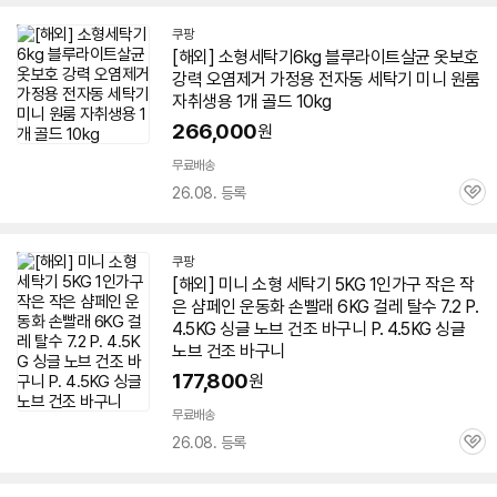
쿠팡
[해외] 소형
세탁기
6kg
블루라이트살균 옷보호
강력 오염제거 가정용 전자동
세탁기
미니
원룸
자취생용 1개 골드 10kg
266,000
원
무료배송
26.08. 등록
관
심
쿠팡
[해외]
미니
소형
세탁기
5KG 1인가구 작은 작
은 샴페인 운동화 손빨래
6KG
걸레 탈수 7.2 P.
4.5KG 싱글 노브 건조 바구니 P. 4.5KG 싱글
노브 건조 바구니
177,800
원
무료배송
26.08. 등록
관
심