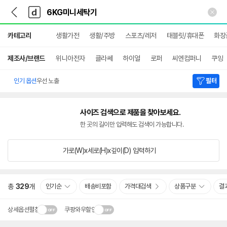
뒤
다
본문 바로가기
다
로
나
나
가
와
와
상
기
메
카테고리
생활가전
생활/주방
스포츠/레저
태블릿/휴대폰
화장
세
인
검
색
제조사/브랜드
위니아전자
클라쎄
하이얼
로퍼
씨엔컴퍼니
쿠잉
인기 옵션
우선 노출
필터
사이즈 검색으로 제품을 찾아보세요.
한 곳의 길이만 입력해도 검색이 가능합니다.
가로(W)x세로(H)x깊이(D)
입력하기
총
329
개
인기순
배송비포함
가격대검색
상품구분
결
상세옵션펼침
쿠팡와우할인