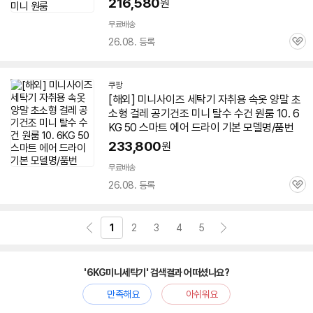
216,580
원
무료배송
26.08. 등록
관
심
쿠팡
[해외]
미니
사이즈
세탁기
자취용 속옷 양말 초
소형 걸레 공기건조
미니
탈수 수건 원룸 10.
6
KG
50 스마트 에어 드라이 기본 모델명/품번
233,800
원
무료배송
26.08. 등록
관
심
1
2
3
4
5
'6KG미니세탁기' 검색결과 어떠셨나요?
만족해요
아쉬워요