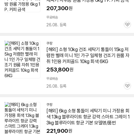
세탁기
자취방 원룸 가정용
6kg
1 P. 커피 금색
207,300
원
무료배송
26.08. 등록
관
심
쿠팡
[해외] 소형 10kg 건조
세탁기
통돌이 15kg 저
렴한 빨래
미니
1인 가구 일체형 건조기 원룸 자
취 1인용 커피골드 10kg 회색
6KG
253,800
원
무료배송
26.08. 등록
관
심
쿠팡
[해외]
6kg
소형 통돌이
세탁기
미니
가정용 회
색 13kg 블루라이트 항균 강력 스마트 그레이 1
3kg 블루라이트 항균 기본 모델명/품번
221,900
원