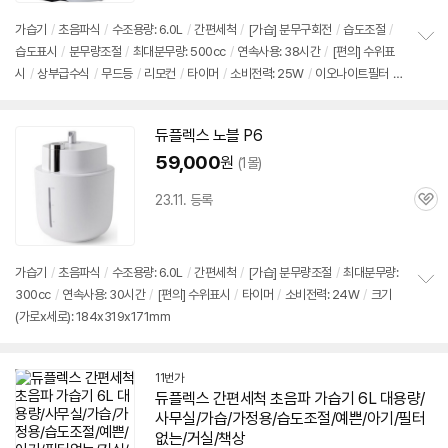
리
뷰
가습기
/
초음파식
/
수조용량: 6.0L
/
간편세척
/
[가습] 분무구회전
/
습도조절
/
습도표시
/
분무량조절
/
최대분무량: 500cc
/
연속사용: 38시간
/
[편의] 수위표
정
시
/
상부급수식
/
무드등
/
리모컨
/
타이머
/
소비전력: 25W
/
이오나이트필터
/
보
펼
크기(가로x세로x깊이): 205x305x205mm
치
기
세부정보 열기/접기
듀플렉스 노블 P6
59,000
원
(1몰)
23.11. 등록
관
심
가습기
/
초음파식
/
수조용량: 6.0L
/
간편세척
/
[가습] 분무량조절
/
최대분무량:
300cc
/
연속사용: 30시간
/
[편의] 수위표시
/
타이머
/
소비전력: 24W
/
크기
정
(가로x세로): 184x319x171mm
보
펼
치
기
11번가
듀플렉스 간편세척 초음파
가습기
6L
대용량/
사무실/가습/가정용/습도조절/예쁜/아기/필터
없는/거실/책상