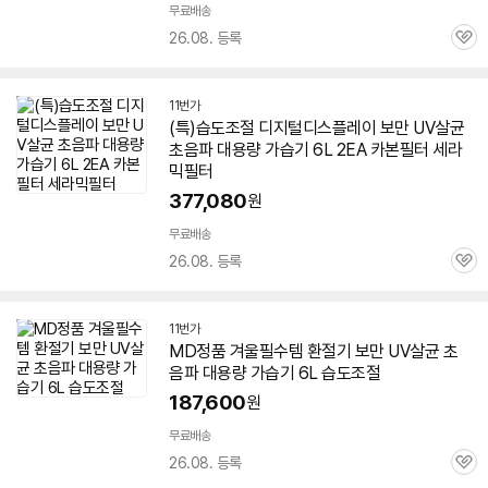
무료배송
26.08. 등록
관
심
11번가
(특)습도조절 디지털디스플레이 보만 UV살균
초음파 대용량
가습기
6L
2EA 카본필터 세라
믹필터
377,080
원
무료배송
26.08. 등록
관
심
11번가
MD정품 겨울필수템 환절기 보만 UV살균 초
음파 대용량
가습기
6L
습도조절
187,600
원
무료배송
26.08. 등록
관