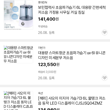
롯데ON
보민협력사 초음파
가습기
6L
대용량 간편세척
저소음 가정용 사무실 거실 침실
141,400
원
무료배송
26.08. 등록
관
심
11번가
대용량 스마트항균 초음파
가습기
uv
6l
유니콘
디자인 미세분무 저소음
123,550
원
배송비 3,000원
26.08. 등록
관
심
옥션
[해외] 샤오미 미지아
가습기
3
6L
물탱크 저소
음 동작 LED 디스플레이 CJSJSQ04ZMZ
134,960
원