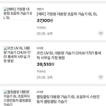
심
11번가
[해외] 가정용 대용량 초음파
가습기
6L
5L
37,100
원
무료배송
26.08. 등록
관
심
G마켓
코칸 UV
6L
대용량
가습기
CHUV-1701 통세
척 사무실 가정 병원
39,510
원
무료배송
26.08. 등록
관
심
G마켓
클링클링 대용량
가습기
6L
초음파식 스텐진
동자 클링클링
가습기