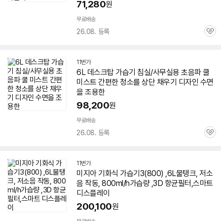
71,280
원
무료배송
26.08. 등록
관
심
11번가
6L
데스크탑
가습기
침실/사무실용 초음파 쿨
미스트 간편한 청소를 상단 채우기 디자인 수면
을 조용한
98,200
원
무료배송
26.08. 등록
관
심
11번가
미지아 기화식
가습기
3(800) ,
6L
물탱크, 저소
음 작동, 800ml/h가습량 ,3D 항균필터,스마트
디스플레이
200,100
원