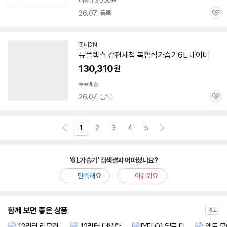
배송비 3,000원
26.07. 등록
관
심
롯데ON
듀플렉스 간편세척 복합식
가습기
6L
네이비
130,310
원
무료배송
26.07. 등록
관
심
1
2
3
4
5
'6L가습기' 검색결과 어떠셨나요?
만족해요
아쉬워요
함께 보면 좋은 상품
광고