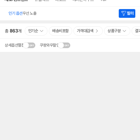
인기 옵션
우선 노출
필터
총
863
개
인기순
배송비포함
가격대검색
상품구분
결
상세옵션펼침
쿠팡와우할인