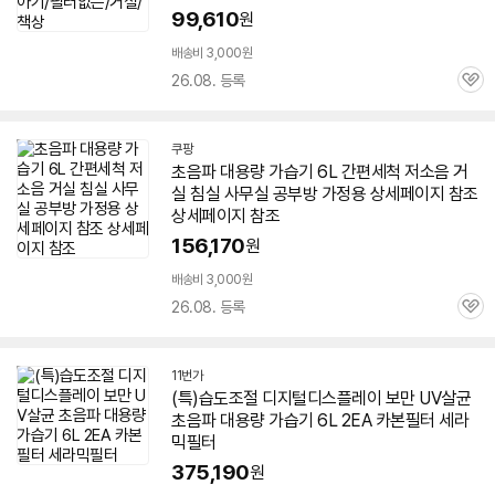
99,610
원
배송비 3,000원
26.08. 등록
관
심
쿠팡
초음파 대용량
가습기
6L
간편세척 저소음 거
실 침실 사무실 공부방 가정용 상세페이지 참조
상세페이지 참조
156,170
원
배송비 3,000원
26.08. 등록
관
심
11번가
(특)습도조절 디지털디스플레이 보만 UV살균
초음파 대용량
가습기
6L
2EA 카본필터 세라
믹필터
375,190
원