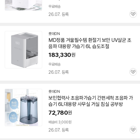
무료배송
26.07. 등록
관
심
롯데ON
MD정품 겨울필수템 환절기 보만 UV살균 초
음파 대용량
가습기
6L
습도조절
183,330
원
무료배송
26.07. 등록
관
심
롯데ON
보민협력사 초음파
가습기
간편세척 초음파
가
습기
6L
대용량 사무실 거실 침실 공부방
72,780
원
배송비 3,000원
26.07. 등록
관
심