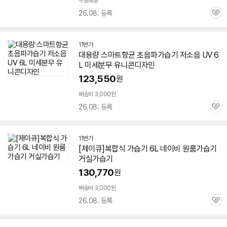
무료배송
26.08. 등록
관
심
11번가
대용량 스마트항균 초음파
가습기
저소음 UV
6
L
미세분무 유니콘디자인
123,550
원
배송비 3,000원
26.08. 등록
관
심
11번가
[제이큐]복합식
가습기
6L
네이비 원룸
가습기
거실
가습기
130,770
원
배송비 3,000원
26.08. 등록
관
심