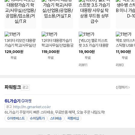
13리터 리모컨 대용량
12리터 대용량가습기
[YELO] 옐로 미스트
엑토 모이스처
가습기 학교/사무실/산
학교/사무실/산업용/공
팟 3.5 가습기 대용량
스틱형 USB
업용/공업용/업소용/거
업용/업소용/거실T.R
사무실 탁상용 무드등
기 HMD-10
129,000
119,000
19,900
11,900
원
원
원
원
실/T.R
상부급수
무료
무료
무료
무료
리뷰
11
리뷰
3
파워링크
광고
신청하기
6L가습기
G마켓
http://m.gmarket.co.kr
광고
6L가습기 주말까지 빠른 스타배송, 무료반품 혜택, 오늘 주문 내일도착!
G마켓베스트
슈퍼딜특가
스타배송
꼭멤버십