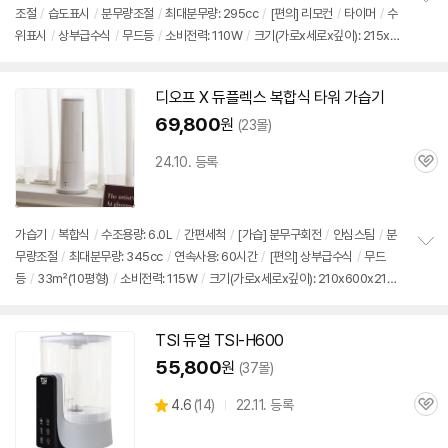
뷰
조절
/
습도표시
/
분무량조절
/
최대분무량: 295cc
/
[편의] 리모컨
/
타이머
/
수
정
위표시
/
상부급수식
/
무드등
/
소비전력: 110W
/
크기(가로x세로x깊이): 215x6
보
펼
00x215mm
치
기
디오프 X 듀플렉스 복합식 타워
가습기
69,800
원
(23몰)
24.10. 등록
관
심
가습기
/
복합식
/
수조용량: 6.0L
/
간편세척
/
[가습] 분무구회전
/
안심스팀
/
분
무량조절
/
최대분무량: 345cc
/
연속사용: 60시간
/
[편의] 상부급수식
/
무드
정
등
/
33㎡(10평형)
/
소비전력: 115W
/
크기(가로x세로x깊이): 210x600x210
보
펼
mm
치
기
TSI 듀얼 TSI-H600
55,800
원
(37몰)
상
4.6
(
14)
22.11. 등록
관
별
품
심
점