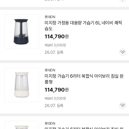
관
심
롯데ON
미지정 가정용 대용량
가습기
6L
네이비 쾌적
습도
114,790
원
배송비 3,000원
26.07. 등록
관
심
롯데ON
미지정
가습기
6리터 복합식 아이보리 침실 원
룸형
114,790
원
배송비 3,000원
26.07. 등록
관
심
롯데ON