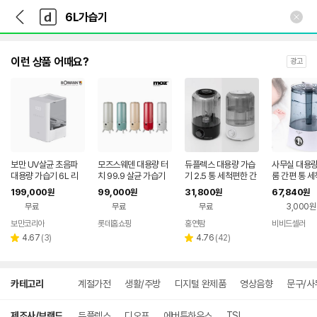
뒤
다
본문 바로가기
다
로
나
나
가
와
와
기
메
인
이런 상품 어때요?
광고
보만 UV살균 초음파
모즈스웨덴 대용량 터
듀플렉스 대용량 가습
사무실 대용량
대용량 가습기 6L 리
치 99.9 살균 가습기
기 2.5 통 세척편한 간
룸 간편 통 세
모컨 지급 HF6130W
편/완벽세척 초음파 가
필터없는 가
199,000
99,000
31,800
67,840
원
원
원
원
습기 가정/사무실
무료
무료
무료
3,000원
보만코리아
롯데홈쇼핑
홍연팜
비비드셀러
네이버
네이
네이버
리
페이
버페
페이
리
4.67
(
3
)
4.76
(
42
)
별
별
뷰
이
뷰
점
점
수
수
상
카테고리
계절가전
생활/주방
디지털 완제품
영상음향
문구/사
세
검
색
제조사/브랜드
듀플렉스
디오프
에버튼하우스
TSI