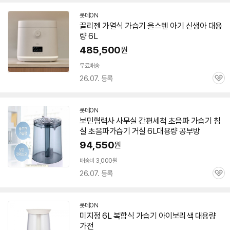
롯데ON
끌리젠 가열식
가습기
올스텐 아기 신생아 대용
량
6L
485,500
원
무료배송
26.07. 등록
관
심
롯데ON
보민협력사 사무실 간편세척 초음파
가습기
침
실 초음파
가습기
거실
6L
대용량 공부방
94,550
원
배송비 3,000원
26.07. 등록
관
심
롯데ON
미지정
6L
복합식
가습기
아이보리색 대용량
가전