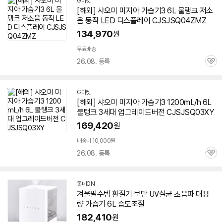
G마켓
[해외] 샤오미 미지아
가습기
3
6L
물탱크 저소
음 동작 LED 디스플레이 CJSJSQ04ZMZ
134,970
원
무료배송
26.08. 등록
관
심
G마켓
[해외] 샤오미 미지아
가습기
3 1200mL/h
6L
물탱크 3세대 업그레이드버전 CJSJSQ03XY
169,420
원
배송비 10,000원
26.08. 등록
관
심
롯데ON
겨울필수템 환절기 보만 UV살균 초음파 대용
량
가습기
6L
습도조절
182,410
원