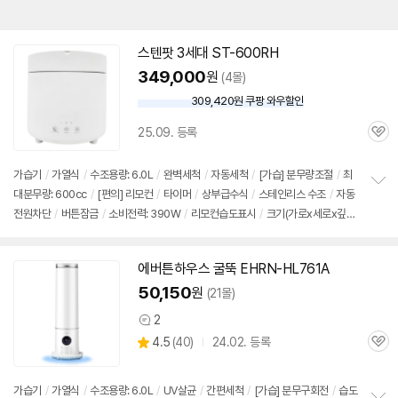
스텐팟 3세대 ST-600RH
349,000
원
(4몰)
309,420원 쿠팡 와우할인
와
우
25.09. 등록
할
관
인
심
가
가습기
/
가열식
/
수조용량: 6.0L
/
완벽세척
/
자동세척
/
[가습] 분무량조절
/
최
대분무량: 600cc
/
[편의] 리모컨
/
타이머
/
상부급수식
/
스테인리스 수조
/
자동
정
전원차단
/
버튼잠금
/
소비전력: 390W
/
리모컨습도표시
/
크기(가로x세로x깊
보
펼
이): 300x300x300mm
치
기
에버튼하우스 굴뚝 EHRN-HL761A
50,150
원
(21몰)
2
상
상
4.5
(
40)
24.02. 등록
품
관
별
의
품
심
점
견
리
가습기
/
가열식
/
수조용량: 6.0L
/
UV살균
/
간편세척
/
[가습] 분무구회전
/
습도