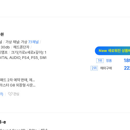
0원
널
/
가상 채널
:
가상
7.1채널
/
130db
/
헤드폰단자
/
New 새로워진 상품
이앰프
/
크기(가로x세로x깊이): 1
TAL AUDIO, PS4, PS5, SWI
18
1위
정품
22
2위
해외구매
'블루 아카이브' 체리 키보드·마우스패드 2차 예약 판매, 제이웍스
Creative 크리에이티브 사운드 블라스터 G8 외장형 사운드카드
11
)
관심
관심상품
I-e