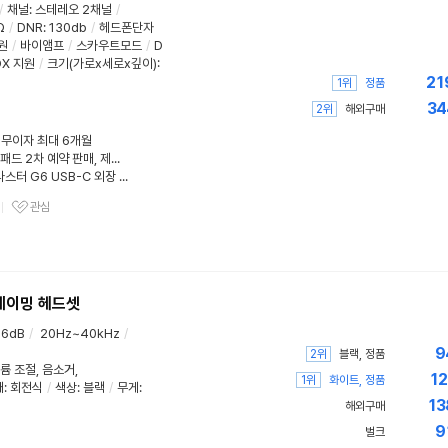
/
채널
:
스테레오 2채널
/
Ω
/
DNR
:
130db
/
헤드폰단자
원
/
바이앰프
/
스카우트모드
/
D
OX 지원
/
크기(가로x세로x깊이):
21
1위
정품
34
2위
해외구매
/ 무이자 최대 6개월
'블루 아카이브' 체리 키보드·마우스패드 2차 예약 판매, 제이웍스
리뉴얼로 새롭게 출시된 사운드 블라스터 G6 USB-C 외장 사운드카드
관심
관심상품
게이밍 헤드셋
16dB
/
20Hz~40kHz
/
9
2위
블랙, 정품
륨 조절
,
음소거
,
12
1위
화이트, 정품
태
:
회전식
/
색상
:
블랙
/
무게
:
13
해외구매
9
벌크