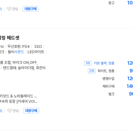
10
중고
9
)
관심
대량구매
관심상품
게이밍 헤드셋
Hz
/
무선호환
:
PS4
/
32Ω
/
이크
/
돌비
사운드
/
LED라이트
/
륨 조절
,
마이크 ON,OFF
,
12
1위
카본 블랙, 정품
/
밴드형태
:
슬라이더형
,
회전식
9
2위
화이트, 정품
12
병행수입
14
해외구매
9
벌크
"월드 프리미어, 커세어 뱅가드 96 키보드 & 노바블레이드 프로 - 게이밍 콘트롤러", 커세어 게이밍 키보드 발표회
이유있는 커세어 게이밍 헤드셋의 후속작 등장 [커세어 VOID RGB WIRELESS V2 CARBON]
6
)
관심
대량구매
관심상품