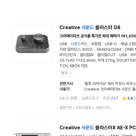
Creative
사운드
블라스터 G8
크리에이티브 공식몰 특가전 최대 혜택가 191,20
USB
/
사운드
카드
/
외장형
/
USB-C
/
채널
:
2채
지원 임피던스
:
600Ω
/
384kHz/32bit
/
DNR
:
마이크단자
/
옵티컬IN
/
옵티컬OUT
/
USB
/
바
25.7x90.7x52.4mm, 무게 270g, DOLBY DIGI
TCH, XBOX 지원
닫기
관련기사
사용기
24.11. 등록
브랜드로그
의견
237
4.8
(
상
음향가전
>
DAC/앰프
>
사운드카드
품
분
류
Creative
사운드
블라스터X AE-X PC