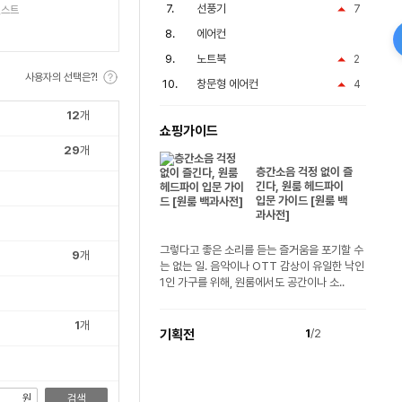
선풍기
7
켓스트
에어컨
노트북
2
사용자의 선택은?!
창문형 에어컨
4
12
개
쇼핑가이드
29
개
층간소음 걱정 없이 즐
긴다, 원룸 헤드파이
입문 가이드 [원룸 백
과사전]
그렇다고 좋은 소리를 듣는 즐거움을 포기할 수
9
개
는 없는 일. 음악이나 OTT 감상이 유일한 낙인
1인 가구를 위해, 원룸에서도 공간이나 소..
1
개
기획전
1
/2
원
검색