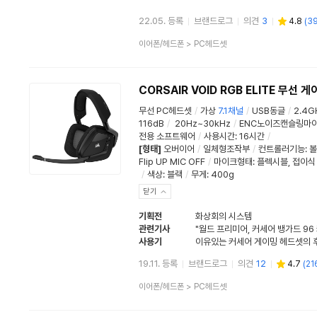
22.05. 등록
브랜드로그
의견
3
4.8
(
3
상
이어폰/헤드폰
>
PC헤드셋
품
분
류
CORSAIR VOID RGB ELITE 무선 
무선 PC헤드셋
/
가상
7.1채널
/
USB동글
/
2.4G
116dB
/
20Hz~30kHz
/
ENC노이즈캔슬링마
전용 소프트웨어
/
사용시간
:
16시간
/
[형태]
오버이어
/
일체형조작부
/
컨트롤러기능
:
볼
Flip UP MIC OFF
/
마이크형태
:
플렉시블
,
접이식
/
색상
:
블랙
/
무게
:
400g
닫기
기획전
화상회의 시스템
관련기사
사용기
19.11. 등록
브랜드로그
의견
12
4.7
(
21
상
이어폰/헤드폰
>
PC헤드셋
품
분