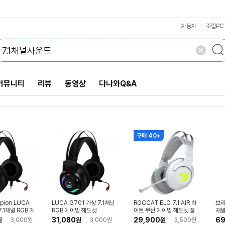
가상 5.1채널
가상 8.1채널
가상 9.1채널
VS검색
~200Ω
개 담김
삭제
검색
닫기
닫기
PCI
자동차
조립PC
커뮤니티
리뷰
동영상
다나와Q&A
구매 40+
pion LUCA
LUCA G701 가상 7.1채널
ROCCAT ELO 7.1 AIR 화
브리
7.1채널 RGB 게
RGB 게이밍 헤드셋
이트 무선 게이밍 헤드셋 풀
채널
박스 리퍼비시
게이
31,080
29,900
69
원
3,000원
원
3,000원
원
3,500원