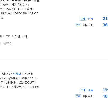
Sound Core3D
/
PCIe
/
채널
:
39Q2M
/
지원 임피던스
:
단자
/
옵티컬OUT
/
코엑셜
/
384kHz
/
DSD256
/
ASIO2.
2Ω
31
1위
정품
38
2위
해외구매
'블루 아카이브' 체리 키보드·마우스패드 2차 예약 판매, 제이웍스
관심
관심상품
 채널
:
가상
7.1채널
/
인코딩
:
92kHz/24bit
/
DNR
:
114db
UT
/
LINE-IN
/
프론트OUT
/
r X-Fi
/
스카우트모드
/
PC, PS
19
1위
정품
18
2위
해외구매