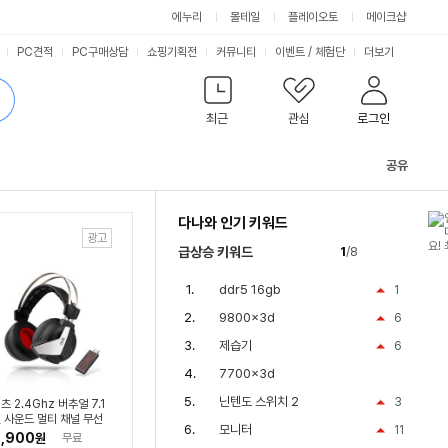
싫어요
좋아요
에누리
몰테일
플레이오토
메이크샵
PC견적
PC구매상담
쇼핑기획전
커뮤니티
이벤트
/
체험단
더보기
최근
관심
로그인
공유
관
련
다나와 인기 키워드
컨
텐
급상승 키워드
1
/8
츠
ddr5 16gb
1
9800x3d
6
제습기
6
7700x3d
닌텐도 스위치 2
3
츠 2.4Ghz 버추얼 7.1
 사운드 멀티 채널 무선
모니터
11
밍 마이크 헤드셋 HS20
,900
원
무료