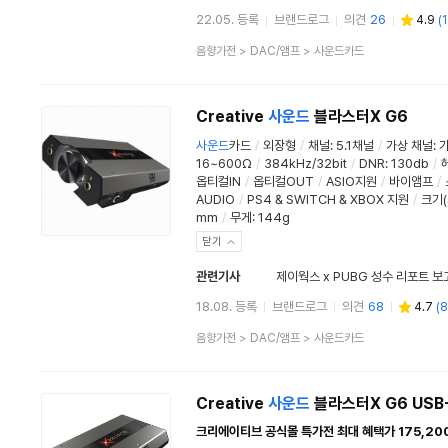
22.05. 등록
브랜드로그
의견
26
4.9
(
1
상
음향가전
>
DAC/앰프
>
사운드카드
품
분
류
Creative
사운드
블라스터X G6
사운드
카드
/
외장형
/
채널
:
5.1채널
/
가상 채널
:
16~600Ω
/
384kHz/32bit
/
DNR
:
130db
/
옵티컬IN
/
옵티컬OUT
/
ASIO지원
/
바이앰프
/
AUDIO
/
PS4 & SWITCH & XBOX 지원
/
크기(
mm
/
무게: 144g
닫기
관련기사
제이웍스 x PUBG 성수 리포트 보고
18.08. 등록
브랜드로그
의견
68
4.7
(
8
상
음향가전
>
DAC/앰프
>
사운드카드
품
분
류
Creative
사운드
블라스터X G6 USB
크리에이티브 공식몰 특가전 최대 혜택가 175,20