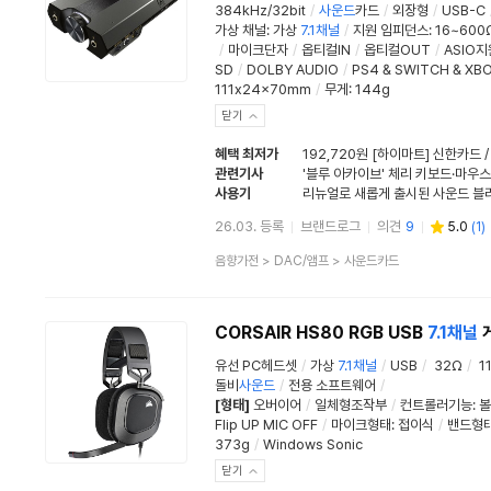
384kHz/32bit
/
사운드
카드
/
외장형
/
USB-C
가상 채널
:
가상
7.1채널
/
지원 임피던스
:
16~600
/
마이크단자
/
옵티컬IN
/
옵티컬OUT
/
ASIO지
SD
/
DOLBY AUDIO
/
PS4 & SWITCH & XB
111x24x70mm
/
무게: 144g
닫기
혜택 최저가
192,720원 [하이마트] 신한카드 
관련기사
사용기
26.03. 등록
브랜드로그
의견
9
5.0
(
1
)
상
음향가전
>
DAC/앰프
>
사운드카드
품
분
류
CORSAIR HS80 RGB USB
7.1채널
유선 PC헤드셋
/
가상
7.1채널
/
USB
/
32Ω
/
1
돌비
사운드
/
전용 소프트웨어
/
[형태]
오버이어
/
일체형조작부
/
컨트롤러기능
:
볼
Flip UP MIC OFF
/
마이크형태
:
접이식
/
밴드형
373g
/
Windows Sonic
닫기