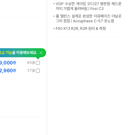
VGP 수상한 게이밍 오디오? 평판형 헤드폰
까지 가볍게 울려버림 | Fosi C3
풀 밸런스 설계로 완성한 아큐페이즈 아날로
그의 정점 | Accuphase C-57 포노앰
FIIO K13 R2R, R2R 원리 & 측정
비교 기능
을 이용해보세요.
9,000
원
85몰
2,960
원
37몰