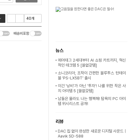
배송비포함
뉴스
에어태그 2세대부터 AI 쇼핑 카트까지, 혁신
적인 테크템 5 [쓸없갖템]
소니코리아, 조작이 간편한 블루투스 턴테이
블 ‘PS-LX5BT’ 출시
이건 '낭비'가 아닌 '투자'! 나를 위한 작은 사
치 아이템 5 [쓸없갖템]
남들은 몰라도 나는 행복해! 탐욕의 PC 아이
템 위시리스트 공개!
리뷰
DAC 칩 없이 완성한 새로운 디지털 사운드 |
Aavik SD-588