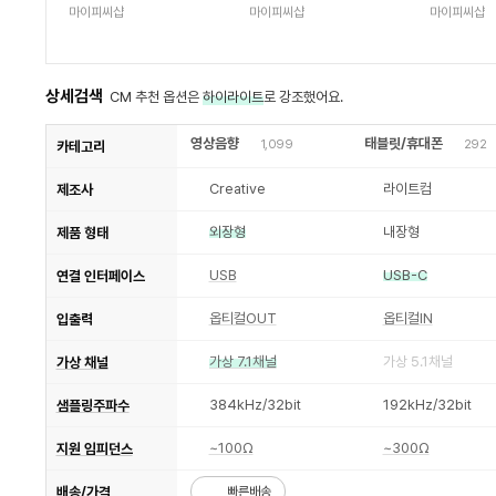
마이피씨샵
마이피씨샵
마이피씨샵
상세검색
CM 추천 옵션은
하이라이트
로 강조했어요.
영상음향
태블릿/휴대폰
1,099
292
카테고리
Creative
라이트컴
제조사
외장형
내장형
제품 형태
USB
USB-C
연결 인터페이스
옵티컬OUT
옵티컬IN
입출력
가상 7.1채널
가상 5.1채널
가상 채널
384kHz/32bit
192kHz/32bit
샘플링주파수
~100Ω
~300Ω
지원 임피던스
배송/가격
빠른배송