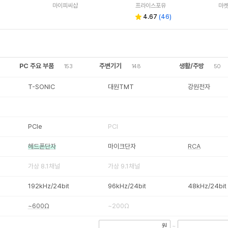
마이피씨샵
프라이스포유
마
4.67
(
46
)
PC 주요 부품
주변기기
생활/주방
153
148
50
T-SONIC
대원TMT
강원전자
PCIe
PCI
헤드폰단자
마이크단자
RCA
가상 8.1채널
가상 9.1채널
192kHz/24bit
96kHz/24bit
48kHz/24bit
~600Ω
~200Ω
원
~