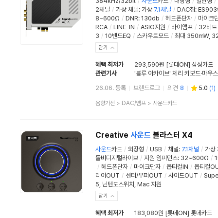
384kHz/32bit
/
사운드
카드
/
내장형
/
일반형
/
2채널
/
가상 채널
:
가상
7.1채널
/
DAC칩
:
ES90
8~600Ω
/
DNR
:
130db
/
헤드폰단자
/
마이크
RCA
/
LINE-IN
/
ASIO지원
/
바이앰프
/
32비트 
3
/
10밴드EQ
/
스카우트모드
/
최대 350mW, 3
닫기
혜택 최저가
293,590원 [롯데ON] 삼성카드
관련기사
26.06. 등록
브랜드로그
의견
8
5.0
(
1
)
상
음향가전
>
DAC/앰프
>
사운드카드
품
분
류
Creative
사운드
블라스터 X4
사운드
카드
/
외장형
/
USB
/
채널
:
7.1채널
/
가상
돌비디지털라이브
/
지원 임피던스
:
32~600Ω
/
1
/
헤드폰단자
/
마이크단자
/
옵티컬IN
/
옵티컬O
리어OUT
/
센터/우퍼OUT
/
사이드OUT
/
Supe
5, 닌텐도스위치, Mac 지원
닫기
혜택 최저가
183,080원 [롯데ON] 롯데카드