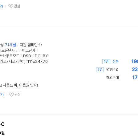
2
)
관심
관심상품
가상
7.1채널
/
지원 임피던스
:
헤드폰단자
/
마이크단자
/
스카우트모드
/
DSD
/
DOLBY
19
가로x세로x깊이): 111x24x70
1위
정품
23
2위
병행수입
17
해외구매
 사운드 바, 이용권 받자!
7
)
관심
관심상품
-C
0원