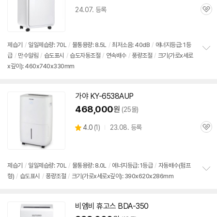
24.07. 등록
관
심
제습기
/
일일제습량: 70L
/
물통용량: 8.5L
/
최저소음: 40dB
/
에너지등급: 1등
급
/
만수알림
/
습도표시
/
습도자동조절
/
연속배수
/
풍량조절
/
크기(가로x세로
정
x깊이): 460x740x330mm
보
펼
치
기
가야 KY-6538AUP
468,000
원
(25몰)
상
4.0
(
1)
23.08. 등록
관
별
품
심
점
리
뷰
제습기
/
일일제습량: 70L
/
물통용량: 8.0L
/
에너지등급: 1등급
/
자동배수(펌프
형)
/
습도표시
/
풍량조절
/
크기(가로x세로x깊이): 390x620x286mm
정
보
펼
치
비엠비 휴고스 BDA-350
기