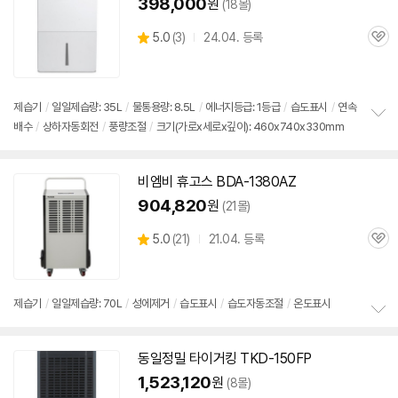
398,000
원
(18몰)
상
5.0
(
3)
24.04. 등록
관
별
품
심
점
리
뷰
제습기
/
일일제습량: 35L
/
물통용량: 8.5L
/
에너지등급: 1등급
/
습도표시
/
연속
배수
/
상하자동회전
/
풍량조절
/
크기(가로x세로x깊이): 460x740x330mm
정
보
펼
치
비엠비 휴고스 BDA-1380AZ
기
904,820
원
(21몰)
상
5.0
(
21)
21.04. 등록
관
별
품
심
점
리
뷰
제습기
/
일일제습량: 70L
/
성에제거
/
습도표시
/
습도자동조절
/
온도표시
정
보
동일정밀 타이거킹 TKD-150FP
펼
치
1,523,120
원
(8몰)
기