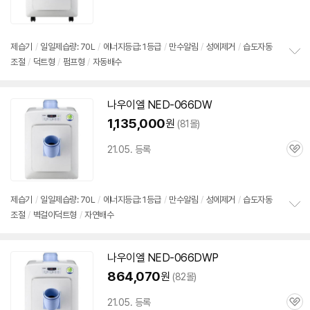
심
제습기
/
일일제습량: 70L
/
에너지등급: 1등급
/
만수알림
/
성에제거
/
습도자동
조절
/
덕트형
/
펌프형
/
자동배수
정
보
펼
치
나우이엘 NED-066DW
기
1,135,000
원
(81몰)
21.05. 등록
관
심
제습기
/
일일제습량: 70L
/
에너지등급: 1등급
/
만수알림
/
성에제거
/
습도자동
조절
/
벽걸이덕트형
/
자연배수
정
보
펼
치
나우이엘 NED-066DWP
기
864,070
원
(82몰)
21.05. 등록
관