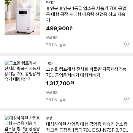
파라팡
네
휴앤봇 휴앤봇 1등급 업소용
제습기
70L 공업
이
용 대형 공장 초대형 대용량
산업용
창고
제습
버
페
기
이
499,900
원
무료배송
26.08. 등록
관
심
11번가
고효율 컴프레서 전시회 박물관 자동제상기능
70L 공업용
제습기
대형
제습기
1,317,700
원
무료배송
26.08. 등록
관
심
쿠팡
대성하이원
산업용
대형 공업용
제습기
업소용
창고용 공장용 1등급 70L DSJ-N70P 2. 70L