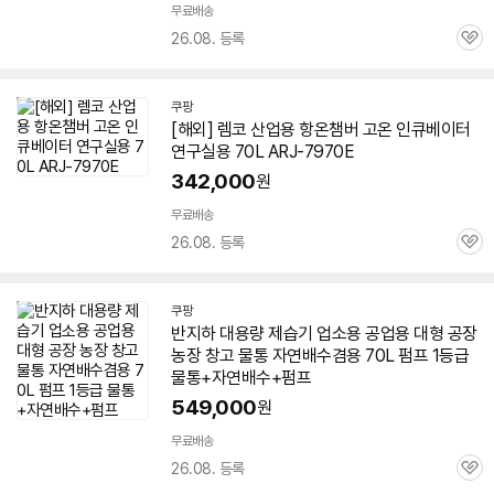
무료배송
26.08. 등록
관
심
쿠팡
[해외] 렘코
산업용
항온챔버 고온 인큐베이터
연구실용 70L ARJ-7970E
342,000
원
무료배송
26.08. 등록
관
심
쿠팡
반지하 대용량
제습기
업소용 공업용 대형 공장
농장 창고 물통 자연배수겸용 70L 펌프 1등급
물통+자연배수+펌프
549,000
원
무료배송
26.08. 등록
관