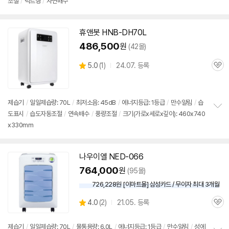
조절
/
덕트형
/
자연배수
정
보
펼
치
휴앤봇 HNB-DH70L
기
486,500
원
(42몰)
상
5.0
(
1)
24.07. 등록
관
별
품
심
점
리
뷰
제습기
/
일일제습량: 70L
/
최저소음: 45dB
/
에너지등급: 1등급
/
만수알림
/
습
도표시
/
습도자동조절
/
연속배수
/
풍량조절
/
크기(가로x세로x깊이): 460x740
정
x330mm
보
펼
치
기
나우이엘 NED-066
764,000
원
(95몰)
726,228원 [이마트몰] 삼성카드 / 무이자 최대 3개월
상
4.0
(
2)
21.05. 등록
관
별
품
심
점
리
제습기
/
일일제습량: 70L
/
물통용량: 6.0L
/
에너지등급: 1등급
/
만수알림
/
성에