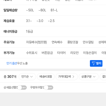
일일제습량
~50L
~80L
81~L
제습효율
3.1~
~3.0
~2.5
에너지등급
1등급
주요기능
자동배수(펌프형)
연속배수
풍량조절
만수알림
성에
부가기능
수위표시
버튼잠금
타이머
리모컨
이동손잡이
이
인기 옵션
우선 노출
필터
총
307
개
인기순
배송비포함
가격대검색
상품구분
결
상세옵션펼침
쿠팡와우할인