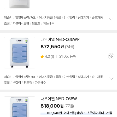
심
세부정보 열기/접기
제습기
/
일일제습량: 70L
/
에너지등급: 1등급
/
만수알림
/
성에제거
/
습도자동
조절
/
벽걸이덕트형
/
펌프형
/
자동배수
정
보
펼
치
나우이엘 NED-066WP
기
872,550
원
(74몰)
상
4.0
(
1)
21.05. 등록
관
별
품
심
점
리
뷰
제습기
/
일일제습량: 70L
/
에너지등급: 1등급
/
만수알림
/
성에제거
/
습도자동
조절
/
벽걸이
/
펌프형
/
자동배수
정
보
펼
치
나우이엘 NED-066W
기
818,000
원
(77몰)
816,540원 [이마트몰] 삼성카드 / 무이자 최대 3개월