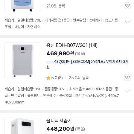
21.05. 등록
관
심
제습기
/
일일제습량: 70L
/
에너지등급: 1등급
/
만수알림
/
성에제거
/
습도자동
조절
/
벽걸이
/
자연배수
정
보
펼
치
흥신 EDH-B07WG01 (1개)
기
469,990
원
(14몰)
437,091원 [SSG.COM] 삼성카드 / 무이자 최대 3개
월
상
5.0
(
8)
25.04. 등록
관
별
품
심
점
제습기
/
일일제습량: 35L
/
물통용량: 8.5L
/
최저소음: 54dB
/
에너지등급: 1등
리
급
/
만수알림
/
습도표시
/
연속배수
/
풍량조절
/
크기(가로x세로x깊이): 460x7
정
뷰
40x330mm
보
펼
치
기
올디렉
제습기
448,200
원
(18몰)