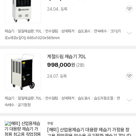
24.04. 등록
관
심
제습기
/
일일제습량: 70L
/
만수알림
/
성에제거
/
습도표시
/
연속배수
/
크기(가
로x세로x깊이): 665x1020x565mm
정
보
펼
치
계절드림
제습기
70L
기
998,000
원
(2몰)
24.07. 등록
관
심
제습기
/
일일제습량: 70L
/
만수알림
/
성에제거
/
습도표시
/
습도자동조절
/
연
속배수
/
공기청정
정
보
펼
치
쿠팡
기
[해외]
산업용
제습기
대용량
제습기
가정용 창
고용 작업장용 업소용 공기정화
제습기
70L/D