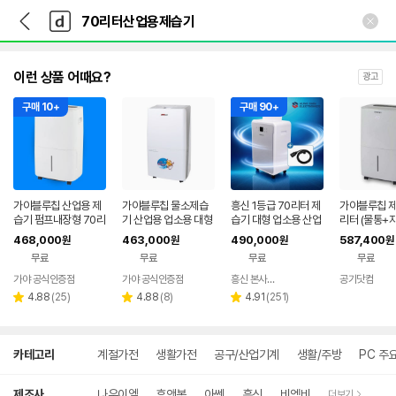
뒤
다
본문 바로가기
다
로
나
나
가
와
와
기
메
인
이런 상품 어때요?
광고
구매 10+
구매 90+
가야블루칩 산업용 제
가야블루칩 물소제습
흥신 1등급 70리터 제
가야블루칩 제
습기 펌프내장형 70리
기 산업용 업소용 대형
습기 대형 업소용 산업
리터 (물통+
터 업소용 대형 창고 지
70리터 물통 자연배수
용 공업용 대용량 창고
1등급 / 대용
468,000
463,000
490,000
587,400
원
원
원
원
하실 KY-6538AUP
가정용 70L
고 지하실 산업
무료
무료
무료
무료
3370AU
가야 공식인증점
가야 공식인증점
흥신 본사스토어
공기닷컴
네이버
네
리
리
리
페이
페
4.88
(
25
)
4.88
(
8
)
4.91
(
251
)
별
별
별
뷰
뷰
뷰
점
점
점
수
수
수
상
카테고리
계절가전
생활가전
공구/산업기계
생활/주방
PC 주
세
검
색
제조사
나우이엘
휴앤봇
아쎈
흥신
비엠비
더보기