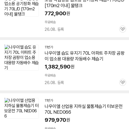
[170m2 이내] 물탱크
772,900
원
무료배송
26.08. 등록
관
심
11번가
나우이엘 습도 유지기 70L 아파트 주차장 곰팡
이 업소용 대용량 자동배수
제습기
1,382,590
원
무료배송
26.08. 등록
관
심
11번가
나우이엘
산업용
지하실 물통
제습기
터보운전
70L NED066
979,970
원
무료배송