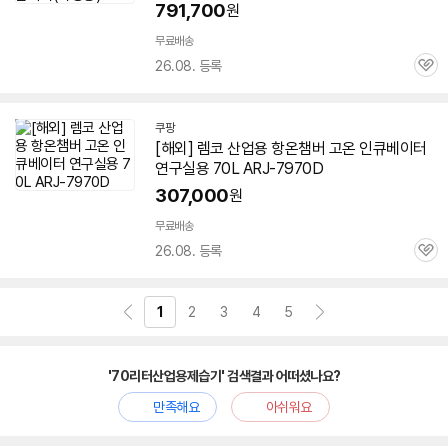
791,700
원
무료배송
26.08. 등록
관
심
쿠팡
[해외] 렘코
산업용
항온챔버 고온 인큐베이터
연구실용 70L ARJ-7970D
307,000
원
무료배송
26.08. 등록
관
심
1
2
3
4
5
'70리터산업용제습기' 검색결과 어떠셨나요?
만족해요
아쉬워요