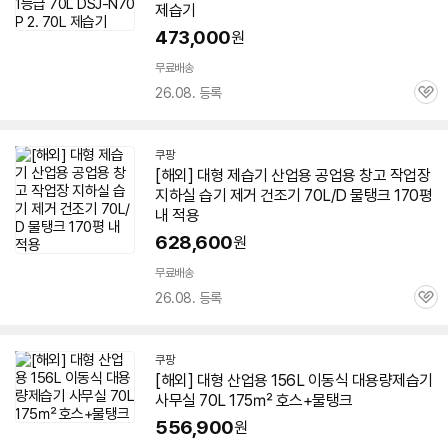
제습기
473,000
원
무료배송
26.08. 등록
관
심
쿠팡
[해외] 대형
제습기
산업용
공업용 창고 작업장
지하실 습기 제거 건조기 70L/D 물탱크 170평
내 적용
628,600
원
무료배송
26.08. 등록
관
심
쿠팡
[해외] 대형
산업용
156L 이동식 대용량
제습기
사무실 70L 175㎡ 호스+물탱크
556,900
원