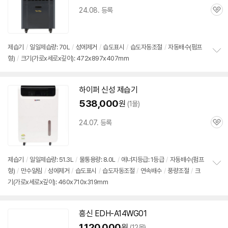
24.08. 등록
관
심
제습기
/
일일제습량: 70L
/
성에제거
/
습도표시
/
습도자동조절
/
자동배수(펌프
형)
/
크기(가로x세로x깊이): 472x897x407mm
정
보
펼
치
하이퍼 신성
제습기
기
538,000
원
(1몰)
24.07. 등록
관
심
제습기
/
일일제습량: 51.3L
/
물통용량: 8.0L
/
에너지등급: 1등급
/
자동배수(펌프
형)
/
만수알림
/
성에제거
/
습도표시
/
습도자동조절
/
연속배수
/
풍량조절
/
크
정
기(가로x세로x깊이): 460x710x319mm
보
펼
치
기
흥신 EDH-A14WG01
1,120,000
원
(12몰)