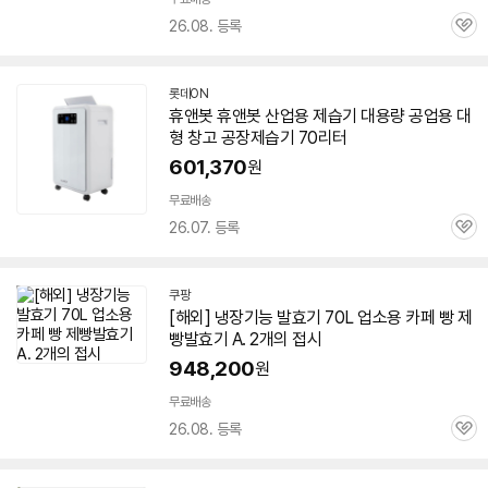
26.08. 등록
관
심
롯데ON
휴앤봇 휴앤봇
산업용
제습기
대용량 공업용 대
형 창고 공장
제습기
70리터
601,370
원
무료배송
26.07. 등록
관
심
쿠팡
[해외] 냉장기능 발효기 70L 업소용 카페 빵 제
빵발효기 A. 2개의 접시
948,200
원
무료배송
26.08. 등록
관
심