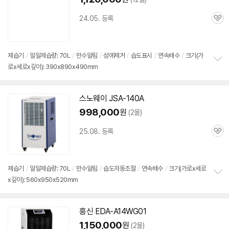
24.05. 등록
관
심
제습기
/
일일제습량: 70L
/
만수알림
/
성에제거
/
습도표시
/
연속배수
/
크기(가
로x세로x깊이): 390x890x490mm
정
보
펼
치
스노웨이 JSA-140A
기
998,000
원
(2몰)
25.08. 등록
관
심
제습기
/
일일제습량: 70L
/
만수알림
/
습도자동조절
/
연속배수
/
크기(가로x세로
x깊이): 560x950x520mm
정
보
펼
치
흥신 EDA-A14WG01
기
1,150,000
원
(2몰)