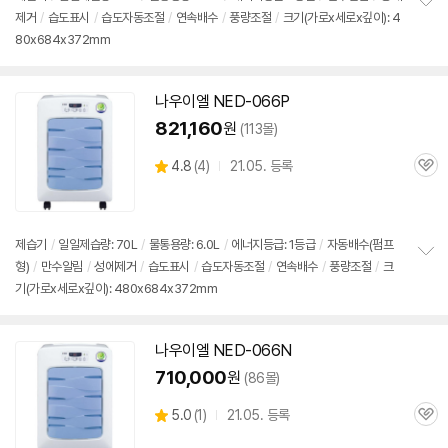
뷰
제거
/
습도표시
/
습도자동조절
/
연속배수
/
풍량조절
/
크기(가로x세로x깊이): 4
정
80x684x372mm
보
펼
치
기
나우이엘 NED-066P
821,160
원
(113몰)
상
4.8
(
4)
21.05. 등록
관
별
품
심
점
리
뷰
제습기
/
일일제습량: 70L
/
물통용량: 6.0L
/
에너지등급: 1등급
/
자동배수(펌프
형)
/
만수알림
/
성에제거
/
습도표시
/
습도자동조절
/
연속배수
/
풍량조절
/
크
정
기(가로x세로x깊이): 480x684x372mm
보
펼
치
기
나우이엘 NED-066N
710,000
원
(86몰)
상
5.0
(
1)
21.05. 등록
관
별
품
심
점