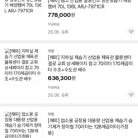
[해외] 렘코
산업용
열풍건조 항온항습기 배양
챔버 70L 136L ARJ-7971CR
778,000
원
무료배송
26.08. 등록
관
심
쿠팡
[해외] 지하실
제습기
산업용
체육관 물류센터
결로 교회 상세페이지 참고
70리터
170제곱미
터 수조+수도관 배수
636,300
원
무료배송
26.08. 등록
관
심
쿠팡
[해외] 업소용 공장용 대용량
산업용
제습기
습
기제거 장마철
70리터
는 128제곱미터(가정
용)