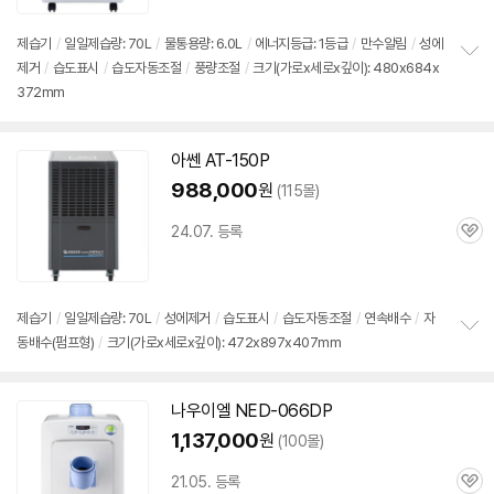
리
뷰
제습기
/
일일제습량: 70L
/
물통용량: 6.0L
/
에너지등급: 1등급
/
만수알림
/
성에
제거
/
습도표시
/
습도자동조절
/
풍량조절
/
크기(가로x세로x깊이): 480x684x
정
372mm
보
펼
치
기
아쎈 AT-150P
988,000
원
(115몰)
24.07. 등록
관
심
제습기
/
일일제습량: 70L
/
성에제거
/
습도표시
/
습도자동조절
/
연속배수
/
자
동배수(펌프형)
/
크기(가로x세로x깊이): 472x897x407mm
정
보
펼
치
나우이엘 NED-066DP
기
1,137,000
원
(100몰)
21.05. 등록
관