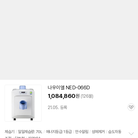
나우이엘 NED-066D
1,084,860
원
(126몰)
21.05. 등록
관
심
제습기
/
일일제습량: 70L
/
에너지등급: 1등급
/
만수알림
/
성에제거
/
습도자동