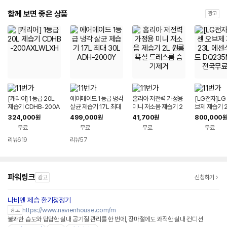
함께 보면 좋은 상품
광고
[캐리어] 1등급 20L
에어메이드 1등급 냉각
홈리아 저전력 가정용
[LG전자]LG
제습기 CDHB-200A
살균 제습기 17L 최대
미니 저소음 제습기 2
브제 제습기 2
XLWLXH
30L ADH-2000Y
L 원룸 욕실 드레스룸
스 화이트 D
324,000
499,000
41,700
800,000
원
원
원
원
습기제거
WGA 전국
무료
무료
무료
무료
리뷰
619
리뷰
57
파워링크
광고
신청하기
나비엔 제습 환기청정기
https://www.navienhouse.com/m
광고
불쾌한 습도와 답답한 실내 공기질 관리를 한 번에, 장마철에도 쾌적한 실내 컨디션