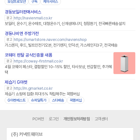
보상프로모션
구독
케어서비스
경동보일러판매서비스
네이버페이 플러스
http://navienmall.co.kr
광고
보일러, 온수기, 온수매트, 대형온수기, 신재생에너지, 청정환기, 전국빠른배송설치
경동나비엔 주방가전
네이버페이 플러스
https://smartstore.naver.com/navienshop
광고
가스렌지, 후드, 빌트인전기오븐, 전기렌지, 인덕션, 가스레인지3구, 전국배송
코웨이 렌탈 공식인증몰 새폼
https://coway-firstmall.co.kr
광고
4월 코웨이 페스타, 결합할인 10~15% 할인, 타사보상, 반갑할인, 추가혜
택
제습기 G마켓
http://m.gmarket.co.kr
광고
제습기 쇼핑에 집중! 최대 5% 적립해주는 꼭멤버십
G마켓베스트
슈퍼딜특가
스타배송
꼭멤버십
PC버전
로그인
개인정보처리방침
고객센터
(주) 커넥트웨이브