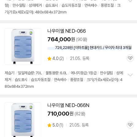
형)
/
만수알림
/
성에제거
/
습도표시
/
습도자동조절
/
연속배수
/
풍량조절
/
크
정
기(가로x세로x깊이): 480x684x372mm
보
펼
치
기
나우이엘 NED-066
764,000
원
(90몰)
726,228원 [이마트몰] 현대카드 / 무이자 최대 3개월
상
4.0
(
2)
21.05. 등록
관
별
품
심
점
리
제습기
/
일일제습량: 70L
/
물통용량: 6.0L
/
에너지등급: 1등급
/
만수알림
/
성에
뷰
제거
/
습도표시
/
습도자동조절
/
연속배수
/
풍량조절
/
크기(가로x세로x깊이): 4
정
80x684x372mm
보
펼
치
기
나우이엘 NED-066N
710,000
원
(82몰)
상
5.0
(
1)
21.05. 등록
관
별
품
심
점