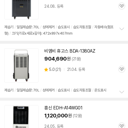
24.08. 등록
관
심
제습기
/
일일제습량: 70L
/
성에제거
/
습도표시
/
습도자동조절
/
자동배수(펌프
형)
/
크기(가로x세로x깊이): 472x897x407mm
정
보
펼
치
비엠비 휴고스 BDA-1380AZ
기
904,690
원
(21몰)
상
5.0
(
21)
21.04. 등록
관
별
품
심
점
리
뷰
제습기
/
일일제습량: 70L
/
성에제거
/
습도표시
/
습도자동조절
/
온도표시
정
보
흥신 EDH-A14WG01
펼
치
1,120,000
원
(12몰)
기
24.05. 등록