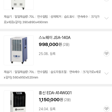
관
심
제습기
/
일일제습량: 70L
/
만수알림
/
성에제거
/
습도표시
/
연속배수
/
크기(가
로x세로x깊이): 390x890x490mm
정
보
펼
치
스노웨이 JSA-140A
기
998,000
원
(2몰)
25.08. 등록
관
심
제습기
/
일일제습량: 70L
/
만수알림
/
습도자동조절
/
연속배수
/
크기(가로x세로
x깊이): 560x950x520mm
정
보
펼
치
흥신 EDA-A14WG01
기
1,150,000
원
(2몰)
24.04. 등록
관