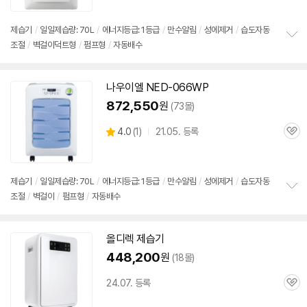
제습기
/
일일제습량: 70L
/
에너지등급: 1등급
/
만수알림
/
성에제거
/
습도자동
조절
/
벽걸이덕트형
/
펌프형
/
자동배수
정
보
펼
치
나우이엘 NED-066WP
기
872,550
원
(73몰)
상
4.0
(
1)
21.05. 등록
관
별
품
심
세부정보 열기/접기
점
리
뷰
제습기
/
일일제습량: 70L
/
에너지등급: 1등급
/
만수알림
/
성에제거
/
습도자동
조절
/
벽걸이
/
펌프형
/
자동배수
정
보
펼
치
올디렉
제습기
기
448,200
원
(18몰)
24.07. 등록
관
심