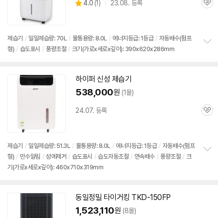
상
4.0
(
1)
23.08. 등록
관
별
품
심
점
리
뷰
제습기
/
일일제습량: 70L
/
물통용량: 8.0L
/
에너지등급: 1등급
/
자동배수(펌프
형)
/
습도표시
/
풍량조절
/
크기(가로x세로x깊이): 390x620x286mm
정
보
펼
치
하이퍼 신성
제습기
기
538,000
원
(1몰)
24.07. 등록
관
심
제습기
/
일일제습량: 51.3L
/
물통용량: 8.0L
/
에너지등급: 1등급
/
자동배수(펌프
형)
/
만수알림
/
성에제거
/
습도표시
/
습도자동조절
/
연속배수
/
풍량조절
/
크
정
기(가로x세로x깊이): 460x710x319mm
보
펼
치
기
동일정밀 타이거킹 TKD-150FP
1,523,110
원
(8몰)