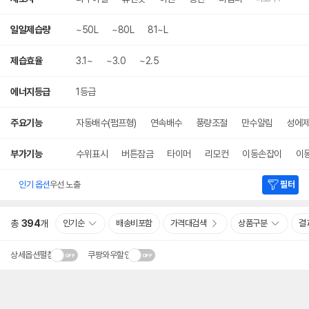
일일제습량
~50L
~80L
81~L
제습효율
3.1~
~3.0
~2.5
에너지등급
1등급
주요기능
자동배수(펌프형)
연속배수
풍량조절
만수알림
성에
부가기능
수위표시
버튼잠금
타이머
리모컨
이동손잡이
이
인기 옵션
우선 노출
필터
총
394
개
인기순
배송비포함
가격대검색
상품구분
결
상세옵션펼침
쿠팡와우할인