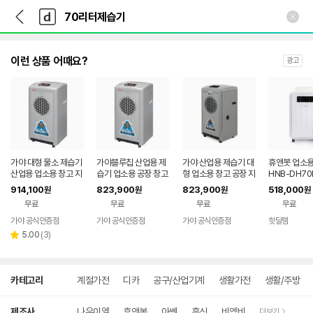
뒤
다
본문 바로가기
다
로
나
나
가
와
와
기
메
인
이런 상품 어때요?
광고
가야 대형 물소 제습기
가야블루칩 산업용 제
가야 산업용 제습기 대
휴앤봇 업소용
산업용 업소용 창고 지
습기 업소용 공장 창고
형 업소용 창고 공장 지
HNB-DH70
하실 습기제거 70리터
지하실 습기제거 70리
하실 습기제거 국산품
터 1등급 대
914,100
823,900
823,900
518,000
원
원
원
원
KY-6538P 펌프형
터 KY-6538A
70리터 KY-6538U
용 산업용 창
무료
무료
무료
무료
가야 공식인증점
가야 공식인증점
가야 공식인증점
핫딜템
리
5.00
(
3
)
별
뷰
점
수
상
카테고리
계절가전
디카
공구/산업기계
생활가전
생활/주방
세
검
색
제조사
나우이엘
휴앤봇
아쎈
흥신
비엠비
더보기