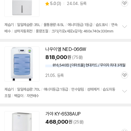
상
5.0
(
3)
24.04. 등록
관
별
품
심
점
리
뷰
제습기
/
일일제습량: 35L
/
물통용량: 8.5L
/
에너지등급: 1등급
/
습도표시
/
연속
배수
/
상하자동회전
/
풍량조절
/
크기(가로x세로x깊이): 460x740x330mm
정
보
펼
치
나우이엘 NED-066W
기
818,000
원
(75몰)
816,540원 [이마트몰] 현대카드 / 무이자 최대 3개월
21.05. 등록
관
심
제습기
/
일일제습량: 70L
/
에너지등급: 1등급
/
만수알림
/
성에제거
/
습도자동
조절
/
벽걸이
/
자연배수
정
보
펼
치
가야 KY-6538AUP
기
468,000
원
(25몰)