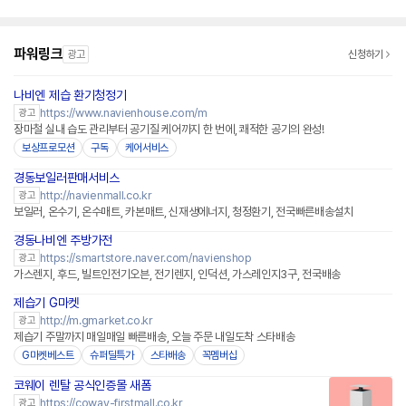
파워링크
광고
신청하기
나비엔 제습 환기청정기
https://www.navienhouse.com/m
광고
장마철 실내 습도 관리부터 공기질 케어까지 한 번에, 쾌적한 공기의 완성!
보상프로모션
구독
케어서비스
경동보일러판매서비스
네이버페이 플러스
http://navienmall.co.kr
광고
보일러, 온수기, 온수매트, 카본매트, 신재생에너지, 청정환기, 전국빠른배송설치
경동나비엔 주방가전
네이버페이 플러스
https://smartstore.naver.com/navienshop
광고
가스렌지, 후드, 빌트인전기오븐, 전기렌지, 인덕션, 가스레인지3구, 전국배송
제습기 G마켓
http://m.gmarket.co.kr
광고
제습기 주말까지 매일매일 빠른배송, 오늘 주문 내일도착 스타배송
G마켓베스트
슈퍼딜특가
스타배송
꼭멤버십
코웨이 렌탈 공식인증몰 새폼
https://coway-firstmall.co.kr
광고