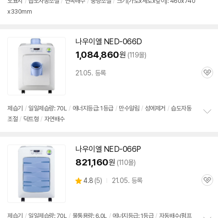
도표시
/
습도자동조절
/
연속배수
/
풍량조절
/
크기(가로x세로x깊이): 460x740
정
x330mm
보
펼
치
기
나우이엘 NED-066D
1,084,860
원
(119몰)
21.05. 등록
관
심
제습기
/
일일제습량: 70L
/
에너지등급: 1등급
/
만수알림
/
성에제거
/
습도자동
조절
/
덕트형
/
자연배수
정
보
펼
치
나우이엘 NED-066P
기
821,160
원
(110몰)
상
4.8
(
5)
21.05. 등록
관
별
품
심
점
리
뷰
제습기
/
일일제습량: 70L
/
물통용량: 6.0L
/
에너지등급: 1등급
/
자동배수(펌프