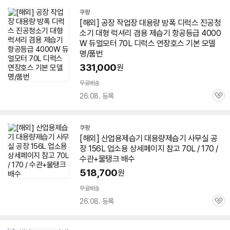
쿠팡
[해외] 공장 작업장 대용량 방폭 디럭스 진공청
소기 대형 럭셔리 겸용
제습기
항공등급 4000
W 듀얼모터 70L 디럭스 연장호스 기본 모델
명/품번
331,000
원
무료배송
26.08. 등록
관
심
쿠팡
[해외] 산업용
제습기
대용량
제습기
사무실 공
장 156L 업소용 상세페이지 참고 70L / 170 /
수관+물탱크 배수
518,700
원
무료배송
26.08. 등록
관
심