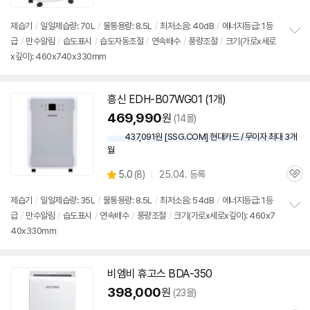
제습기
/
일일제습량: 70L
/
물통용량: 8.5L
/
최저소음: 40dB
/
에너지등급: 1등
급
/
만수알림
/
습도표시
/
습도자동조절
/
연속배수
/
풍량조절
/
크기(가로x세로
정
x깊이): 460x740x330mm
보
펼
치
기
흥신 EDH-B07WG01 (1개)
469,990
원
(14몰)
437,091원 [SSG.COM] 현대카드 / 무이자 최대 3개
월
상
5.0
(
8)
25.04. 등록
관
별
품
심
점
제습기
/
일일제습량: 35L
/
물통용량: 8.5L
/
최저소음: 54dB
/
에너지등급: 1등
리
급
/
만수알림
/
습도표시
/
연속배수
/
풍량조절
/
크기(가로x세로x깊이): 460x7
정
뷰
40x330mm
보
펼
치
기
비엠비 휴고스 BDA-350
398,000
원
(23몰)