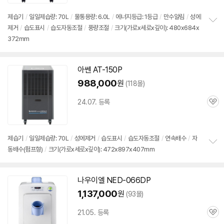
리
뷰
제습기
/
일일제습량: 70L
/
물통용량: 6.0L
/
에너지등급: 1등급
/
만수알림
/
성에
제거
/
습도표시
/
습도자동조절
/
풍량조절
/
크기(가로x세로x깊이): 480x684x
정
372mm
보
펼
치
기
아쎈 AT-150P
988,000
원
(118몰)
24.07. 등록
관
심
제습기
/
일일제습량: 70L
/
성에제거
/
습도표시
/
습도자동조절
/
연속배수
/
자
동배수(펌프형)
/
크기(가로x세로x깊이): 472x897x407mm
정
보
펼
치
나우이엘 NED-066DP
기
1,137,000
원
(93몰)
21.05. 등록
관