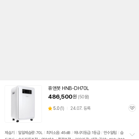
휴앤봇 HNB-DH70L
486,500
원
(50몰)
상
5.0
(
1)
24.07. 등록
관
별
품
심
점
리
뷰
제습기
/
일일제습량: 70L
/
최저소음: 45dB
/
에너지등급: 1등급
/
만수알림
/
습