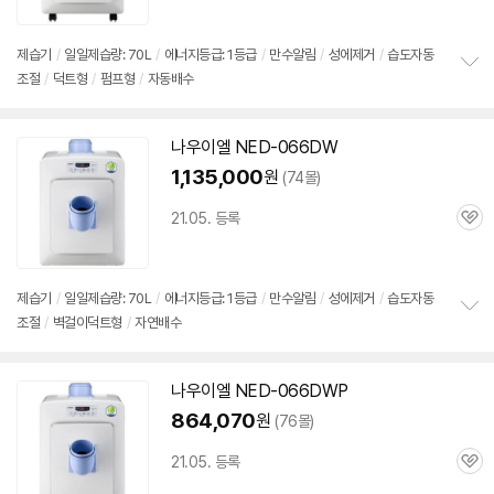
심
제습기
/
일일제습량: 70L
/
에너지등급: 1등급
/
만수알림
/
성에제거
/
습도자동
조절
/
덕트형
/
펌프형
/
자동배수
정
보
펼
치
나우이엘 NED-066DW
기
1,135,000
원
(74몰)
21.05. 등록
관
심
제습기
/
일일제습량: 70L
/
에너지등급: 1등급
/
만수알림
/
성에제거
/
습도자동
조절
/
벽걸이덕트형
/
자연배수
정
보
펼
치
나우이엘 NED-066DWP
기
864,070
원
(76몰)
21.05. 등록
관
심