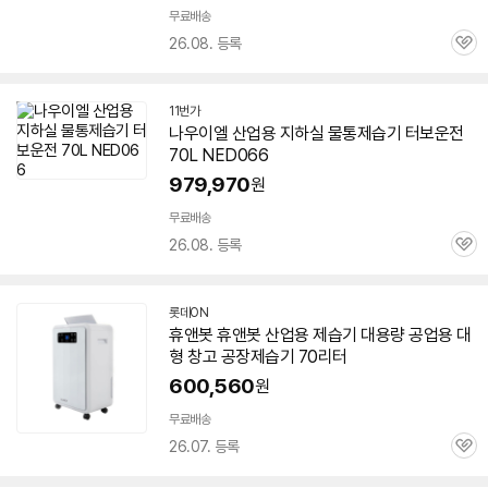
무료배송
26.08. 등록
관
심
11번가
나우이엘 산업용 지하실 물통
제습기
터보운전
70L NED066
979,970
원
무료배송
26.08. 등록
관
심
롯데ON
휴앤봇 휴앤봇 산업용
제습기
대용량 공업용 대
형 창고 공장
제습기
70리터
600,560
원
무료배송
26.07. 등록
관
심