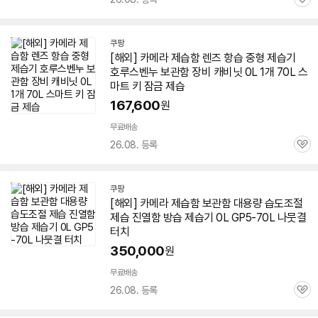
관
심
쿠팡
[해외] 카메라 제습함 렌즈 항습 중형
제습기
호루스벤누 보관함 장비 캐비닛 0L 1개 70L 스
마트 키 잠금 제습
167,600
원
무료배송
26.08. 등록
관
심
쿠팡
[해외] 카메라 제습함 보관함 대용량 습도조절
제습 진열함 방습
제습기
0L GP5-70L 나뭇결
터치
350,000
원
무료배송
26.08. 등록
관
심