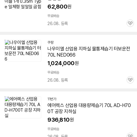
62,800
원
무료배송
26.08. 등록
관
심
쿠팡
나우이엘 산업용 지하실 물통
제습기
터보운전
70L NED066
1,024,000
원
무료배송
26.08. 등록
관
심
11번가
에어렉스 산업용 대용량
제습기
70L AD-H70
0T 공장 지하실
936,810
원
무료배송
26.08. 등록