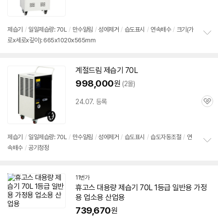
심
제습기
/
일일제습량: 70L
/
만수알림
/
성에제거
/
습도표시
/
연속배수
/
크기(가
로x세로x깊이): 665x1020x565mm
정
보
펼
치
계절드림
제습기
70L
기
998,000
원
(2몰)
24.07. 등록
관
심
제습기
/
일일제습량: 70L
/
만수알림
/
성에제거
/
습도표시
/
습도자동조절
/
연
속배수
/
공기청정
정
보
펼
치
11번가
기
휴고스 대용량
제습기
70L 1등급 일반용 가정
용 업소용 산업용
739,670
원