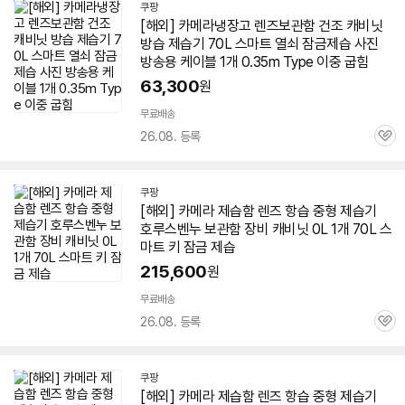
쿠팡
[해외] 카메라냉장고 렌즈보관함 건조 캐비닛
방습
제습기
70L 스마트 열쇠 잠금제습 사진
방송용 케이블 1개 0.35m Type 이중 굽힘
63,300
원
무료배송
26.08. 등록
관
심
쿠팡
[해외] 카메라 제습함 렌즈 항습 중형
제습기
호루스벤누 보관함 장비 캐비닛 0L 1개 70L 스
마트 키 잠금 제습
215,600
원
무료배송
26.08. 등록
관
심
쿠팡
[해외] 카메라 제습함 렌즈 항습 중형
제습기