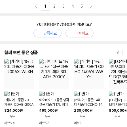
1
2
3
4
5
'70리터제습기' 검색결과 어떠셨나요?
만족해요
아쉬워요
함께 보면 좋은 상품
광고
[캐리어] 1등급 20L
에어메이드 1등급 냉각
[캐리어] 1등급 14리
[LG전자]LG
제습기 CDHB-200A
살균 제습기 17L 최대
터 제습기 CDHC-14
브제 제습기 2
XLWLXH
30L ADH-2000Y
0AYLWWYH
스 화이트 D
324,000
499,000
239,000
800,000
원
원
원
원
WGA 전국
무료
무료
무료
무료
리뷰
619
리뷰
57
리뷰
2