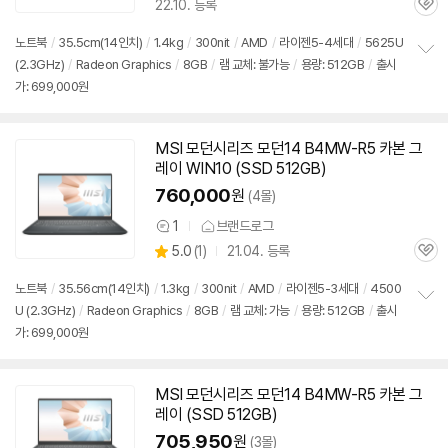
22.10. 등록
관
심
노트북
/
35.5cm(14인치)
/
1.4kg
/
300nit
/
AMD
/
라이젠5-4세대
/
5625U
(2.3GHz)
/
Radeon Graphics
/
8GB
/
램 교체: 불가능
/
용량: 512GB
/
출시
정
가: 699,000원
보
펼
치
기
MSI 모던시리즈 모던14 B4MW-R5 카본 그
레이 WIN10 (SSD 512GB)
760,000
원
(4몰)
1
브랜드로그
상
상
5.0
(
1)
21.04. 등록
품
관
별
의
품
심
점
견
노트북
/
35.56cm(14인치)
/
1.3kg
/
300nit
/
AMD
/
라이젠5-3세대
/
4500
리
U (2.3GHz)
/
Radeon Graphics
/
8GB
/
램 교체: 가능
/
용량: 512GB
/
출시
정
뷰
가: 699,000원
보
펼
치
기
MSI 모던시리즈 모던14 B4MW-R5 카본 그
레이 (SSD 512GB)
705,950
원
(3몰)