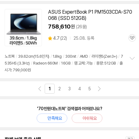
치
기
ASUS ExpertBook P1 PM1503CDA-S70
068 (SSD 512GB)
758,610
원
(26몰)
상
4.7
(
22)
25.08. 등록
관
별
품
심
점
리
노트북
/
39.62cm(15.6인치)
/
1.8kg
/
300nit
/
AMD
/
라이젠5(Zen3+)
/
7
뷰
535HS (3.3Hz)
/
Radeon 660M
/
16GB
/
램 교체: 가능
/
용량: 512GB
/
출
정
시가: 799,000원
보
펼
치
기
1
2
3
4
5
'70만원대노트북' 검색결과 어떠셨나요?
만족해요
아쉬워요