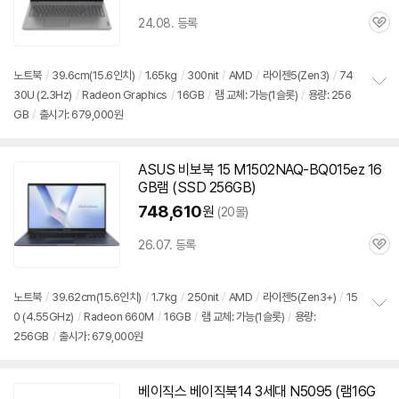
24.08. 등록
관
심
노트북
/
39.6cm(15.6인치)
/
1.65kg
/
300nit
/
AMD
/
라이젠5(Zen3)
/
74
30U (2.3Hz)
/
Radeon Graphics
/
16GB
/
램 교체: 가능(1슬롯)
/
용량: 256
정
GB
/
출시가: 679,000원
보
펼
치
기
ASUS 비보북 15 M1502NAQ-BQ015ez 16
GB램 (SSD 256GB)
748,610
원
(20몰)
26.07. 등록
관
심
노트북
/
39.62cm(15.6인치)
/
1.7kg
/
250nit
/
AMD
/
라이젠5(Zen3+)
/
15
0 (4.55GHz)
/
Radeon 660M
/
16GB
/
램 교체: 가능(1슬롯)
/
용량:
정
256GB
/
출시가: 679,000원
보
펼
치
기
베이직스 베이직북14 3세대 N5095 (램16G