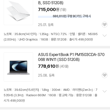
B, SSD 512GB)
715,000
원
(1몰)
686,610원 쿠팡 BC카드 구매 시
와
우
25.01. 등록
할
관
인
심
노트북
/
35.8cm(14.1인치)
/
1.35kg
/
NTSC: 72%
/
인텔
/
셀러론
/
N5095
가
(2.0GHz)
/
UHD Graphics
/
16GB
/
용량: 512GB
/
출시가: 499,000원
정
보
펼
치
ASUS ExpertBook P1 PM1503CDA-S70
기
068 WIN11 (SSD 512GB)
778,610
원
(40몰)
25.08. 등록
관
심
노트북
/
39.62cm(15.6인치)
/
1.8kg
/
300nit
/
AMD
/
라이젠5(Zen3+)
/
7
535HS (3.3Hz)
/
Radeon 660M
/
16GB
/
램 교체: 가능
/
용량: 512GB
/
출
정
시가: 499,000원
보
펼
치