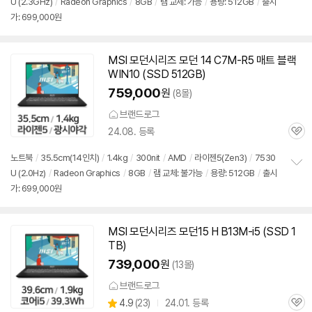
U (2.3GHz)
/
Radeon Graphics
/
8GB
/
램 교체: 가능
/
용량: 512GB
/
출시
정
가: 699,000원
보
펼
치
기
MSI 모던시리즈 모던 14 C7M-R5 매트 블랙
WIN10 (SSD 512GB)
759,000
원
(8몰)
브랜드로그
24.08. 등록
관
심
노트북
/
35.5cm(14인치)
/
1.4kg
/
300nit
/
AMD
/
라이젠5(Zen3)
/
7530
U (2.0Hz)
/
Radeon Graphics
/
8GB
/
램 교체: 불가능
/
용량: 512GB
/
출시
정
가: 699,000원
보
펼
치
기
MSI 모던시리즈 모던15 H B13M-i5 (SSD 1
TB)
739,000
원
(13몰)
브랜드로그
상
4.9
(
23)
24.01. 등록
관
별