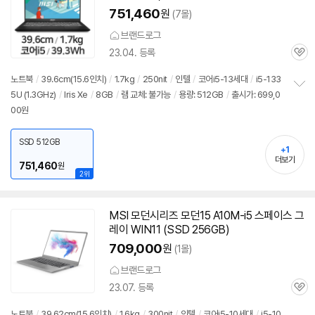
751,460
원
(7몰)
브랜드로그
23.04. 등록
관
심
노트북
/
39.6cm(15.6인치)
/
1.7kg
/
250nit
/
인텔
/
코어i5-13세대
/
i5-133
5U (1.3GHz)
/
Iris Xe
/
8GB
/
램 교체: 불가능
/
용량: 512GB
/
출시가: 699,0
정
00원
보
펼
치
SSD 512GB
기
+1
더보기
751,460
원
2위
세부정보 열기/접기
MSI 모던시리즈 모던15 A10M-i5 스페이스 그
레이 WIN11 (SSD 256GB)
709,000
원
(1몰)
브랜드로그
23.07. 등록
관
심
노트북
/
39.62cm(15.6인치)
/
1.6kg
/
300nit
/
인텔
/
코어i5-10세대
/
i5-10