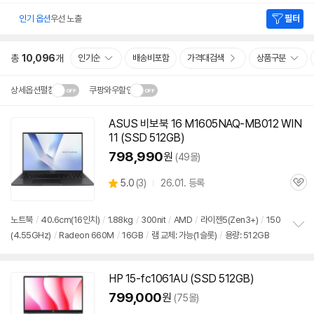
인기 옵션
우선 노출
필터
총
10,096
개
인기순
배송비포함
가격대검색
상품구분
상세옵션펼침
쿠팡와우할인
설치 환경·지역에 따라
ASUS 비보북 16 M1605NAQ-MB012 WIN
닫
배송·설치비가 달라집니다.
11 (SSD 512GB)
기
798,990
원
(49몰)
상
5.0
(
3)
26.01. 등록
관
별
품
심
점
리
노트북
/
40.6cm(16인치)
/
1.88kg
/
300nit
/
AMD
/
라이젠5(Zen3+)
/
150
뷰
(4.55GHz)
/
Radeon 660M
/
16GB
/
램 교체: 가능(1슬롯)
/
용량: 512GB
정
보
펼
치
HP 15-fc1061AU (SSD 512GB)
기
799,000
원
(75몰)