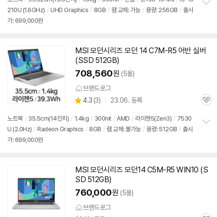
210U (1.6GHz)
/
UHD Graphics
/
8GB
/
램 교체: 가능
/
용량: 256GB
/
출시
정
가: 699,000원
보
펼
치
기
MSI 모던시리즈 모던 14 C7M-R5 어반 실버
(SSD 512GB)
708,560
원
(5몰)
브랜드로그
상
4.3
(
3)
23.06. 등록
관
별
품
심
점
노트북
/
35.5cm(14인치)
/
1.4kg
/
300nit
/
AMD
/
라이젠5(Zen3)
/
7530
리
U (2.0Hz)
/
Radeon Graphics
/
8GB
/
램 교체: 불가능
/
용량: 512GB
/
출시
정
뷰
가: 699,000원
보
펼
치
기
MSI 모던시리즈 모던14 C5M-R5 WIN10 (S
SD 512GB)
760,000
원
(5몰)
브랜드로그