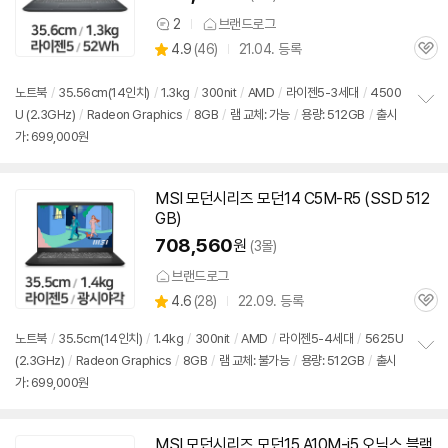
2
브랜드로그
상
상
4.9
(
46)
21.04. 등록
품
관
별
의
품
심
점
견
리
노트북
/
35.56cm(14인치)
/
1.3kg
/
300nit
/
AMD
/
라이젠5-3세대
/
4500
뷰
U (2.3GHz)
/
Radeon Graphics
/
8GB
/
램 교체: 가능
/
용량: 512GB
/
출시
정
가: 699,000원
보
펼
치
기
MSI 모던시리즈 모던14 C5M-R5 (SSD 512
GB)
708,560
원
(3몰)
브랜드로그
상
4.6
(
28)
22.09. 등록
관
별
품
심
점
노트북
/
35.5cm(14인치)
/
1.4kg
/
300nit
/
AMD
/
라이젠5-4세대
/
5625U
리
(2.3GHz)
/
Radeon Graphics
/
8GB
/
램 교체: 불가능
/
용량: 512GB
/
출시
정
뷰
가: 699,000원
보
펼
치
기
MSI 모던시리즈 모던15 A10M-i5 오닉스 블랙