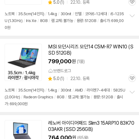
상
5.0
(
1)
22.10. 등록
관
별
품
심
점
노트북
/
35.5cm(14인치)
/
1.4kg
/
300nit
/
인텔
/
코어i5-12세대
/
i5-1235
리
U (1.3GHz)
/
Iris Xe
/
8GB
/
램 교체: 불가능
/
용량: 512GB
/
출시가: 699,00
정
뷰
0원
보
펼
치
기
MSI 모던시리즈 모던14 C5M-R7 WIN10 (S
SD 512GB)
799,000
원
(1몰)
브랜드로그
상
5.0
(
1)
22.10. 등록
관
별
품
심
점
노트북
/
35.5cm(14인치)
/
1.4kg
/
300nit
/
AMD
/
라이젠7-4세대
/
5825U
리
(2.0GHz)
/
Radeon Graphics
/
8GB
/
램 교체: 불가능
/
용량: 512GB
/
출시
정
뷰
가: 699,000원
보
펼
치
기
레노버 아이디어패드 Slim3 15ARP10 83K70
03AKR (SSD 256GB)
764,000
원
(65몰)