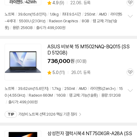
상
4.9
(
9)
22.06. 등록
품
관
별
의
품
심
점
견
노트북
/
39.6cm(15.6인치)
/
1.6kg
/
최대 9.5시간
/
250nit
/
AMD
/
라이젠5
리
-4세대
/
5500U (2.1GHz)
/
Radeon Graphics
/
8GB
/
램 교체: 가능(1슬
정
뷰
롯)
/
용량: 256GB
/
출시가: 499,000원
보
펼
치
기
ASUS 비보북 15 M1502NAQ-BQ015 (SS
D 512GB)
736,000
원
(60몰)
상
5.0
(
11)
26.01. 등록
관
별
품
심
점
리
노트북
/
39.62cm(15.6인치)
/
1.7kg
/
250nit
/
AMD
/
라이젠5(Zen3+)
/
15
뷰
0 (4.55GHz)
/
Radeon 660M
/
16GB
/
램 교체: 가능(1슬롯)
/
용량: 512GB
정
/
출시가: 499,000원
보
펼
치
TIP
가성비 노트북 선택 2026 핵심 기준 정리
기
삼성전자 갤럭시북4 NT750XGR-A28A (SS