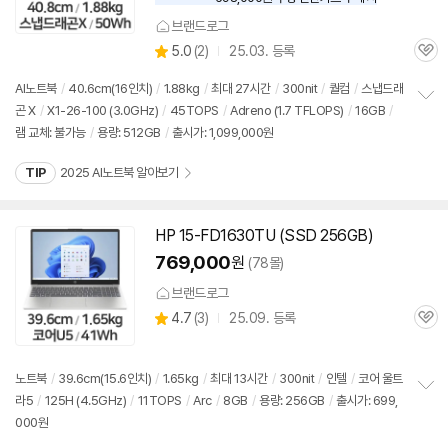
우
브랜드로그
할
상
5.0
(
2)
25.03. 등록
인
관
별
가
품
심
점
AI
노트북
/
40.6cm(16인치)
/
1.88kg
/
최대 27시간
/
300nit
/
퀄컴
/
스냅드래
리
곤 X
/
X1-26-100 (3.0GHz)
/
45TOPS
/
Adreno (1.7 TFLOPS)
/
16GB
/
정
뷰
램 교체: 불가능
/
용량: 512GB
/
출시가: 1,099,000원
보
펼
치
TIP
2025 AI노트북 알아보기
기
HP 15-FD1630TU (SSD 256GB)
769,000
원
(78몰)
브랜드로그
상
4.7
(
3)
25.09. 등록
관
별
품
심
점
리
노트북
/
39.6cm(15.6인치)
/
1.65kg
/
최대 13시간
/
300nit
/
인텔
/
코어 울트
뷰
라5
/
125H (4.5GHz)
/
11TOPS
/
Arc
/
8GB
/
용량: 256GB
/
출시가: 699,
정
000원
보
펼