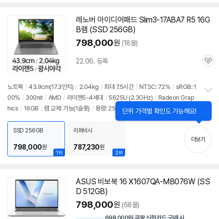
치
기
레노버 아이디어패드 Slim3-17ABA7 R5 16G
B램 (SSD 256GB)
798,000
원
(18몰)
22.06. 등록
관
심
노트북
/
43.9cm(17.3인치)
/
2.04kg
/
최대 7.5시간
/
NTSC: 72%
/
sRGB: 1
00%
/
300nit
/
AMD
/
라이젠5-4세대
/
5625U (2.3GHz)
/
Radeon Grap
정
hics
/
16GB
/
램 교체: 가능(1슬롯)
/
용량: 256GB
/
출시가: 792,400원
보
펼
치
SSD 256GB
리퍼비시
기
더보기
798,000
787,230
원
원
1위
2위
ASUS 비보북 16 X1607QA-MB076W (SS
D 512GB)
798,000
원
(68몰)
698,000원 쿠팡 신한카드 구매 시
와