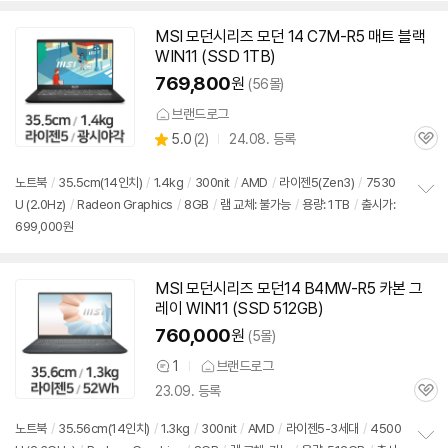
치
기
MSI 모던시리즈 모던 14 C7M-R5 매트 블랙
WIN11 (SSD 1TB)
769,800
원
(56몰)
브랜드로그
상
5.0
(
2)
24.08. 등록
관
별
품
심
점
리
노트북
/
35.5cm(14인치)
/
1.4kg
/
300nit
/
AMD
/
라이젠5(Zen3)
/
7530
뷰
U (2.0Hz)
/
Radeon Graphics
/
8GB
/
램 교체: 불가능
/
용량: 1TB
/
출시가:
정
699,000원
보
펼
치
기
MSI 모던시리즈 모던14 B4MW-R5 카본 그
레이 WIN11 (SSD 512GB)
760,000
원
(5몰)
1
브랜드로그
상
23.09. 등록
품
관
의
심
견
노트북
/
35.56cm(14인치)
/
1.3kg
/
300nit
/
AMD
/
라이젠5-3세대
/
4500