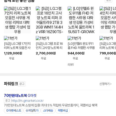
함께 보면 좋은 상품
광고
[S급] LG그램 17인치
[S급] LG그램 프로 16
[LG]인텔i5 윈도우11
[S급] LG그
리퍼 노트북 모음전 사
인치 고사양 노트북 리
홈 FHD 저렴한 사무용
리퍼 노트북 
무용 게이밍 리퍼브 대
퍼 코어울트라9 2TB
대학생 인강용 가성비
무용 게이밍 
1,129,000
2,700,000
944,000
799,000
원
원
원
원
학생 랩탑 가성비 업무
32GB WIN11 144H
노트북 울트라북 15U
학생 랩탑 가
무료
무료
무료
무료
용
z VRR 16Z90TS-G.
50T-GROWK
용
AUG9U1 사무용 게이
리뷰
1
밍 대학생 랩탑 업무용
작업용
파워링크
광고
신청하기
70만원대노트북
G마켓
http://m.gmarket.co.kr
광고
70만원대노트북 쇼핑에 집중! 최대 5% 적립에 무료반품까지, 꼭멤버십 혜택
G마켓베스트
슈퍼딜특가
스타배송
꼭멤버십