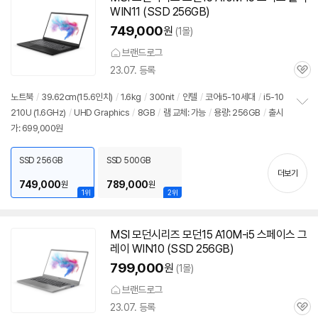
WIN11 (SSD 256GB)
749,000
원
(1몰)
브랜드로그
23.07. 등록
관
심
노트북
/
39.62cm(15.6인치)
/
1.6kg
/
300nit
/
인텔
/
코어i5-10세대
/
i5-10
210U (1.6GHz)
/
UHD Graphics
/
8GB
/
램 교체: 가능
/
용량: 256GB
/
출시
정
가: 699,000원
보
펼
치
SSD 256GB
SSD 500GB
기
더보기
749,000
789,000
원
원
1위
2위
MSI 모던시리즈 모던15 A10M-i5 스페이스 그
레이 WIN10 (SSD 256GB)
799,000
원
(1몰)
브랜드로그
23.07. 등록
관