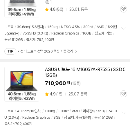
1
상
상
4.8
(
80)
26.01. 등록
품
관
별
의
품
심
점
견
리
노트북
/
39.6cm(15.6인치)
/
1.59kg
/
NTSC: 45%
/
300nit
/
AMD
/
라이젠
뷰
5(Zen3+)
/
7535HS (3.3Hz)
/
Radeon Graphics
/
16GB
/
램 교체: 가능
/
정
용량: 512GB
/
출시가: 792,400원
보
펼
치
TIP
가성비 노트북 선택 2026 핵심 기준 정리
기
ASUS 비보북 16 M1605YA-R7525 (SSD 5
12GB)
710,960
원
(16몰)
상
4.9
(
15)
25.07. 등록
관
별
품
심
점
리
노트북
/
40.6cm(16인치)
/
1.88kg
/
300nit
/
AMD
/
라이젠5(Zen3)
/
7430
뷰
U (2.3Hz)
/
Radeon Graphics
/
8GB
/
램 교체: 가능(1슬롯)
/
용량: 512GB
/
정
출시가: 792,400원
보
펼