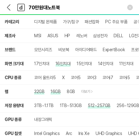
뒤
다
본문 바로가기
다
로
나
나
가
와
와
상
기
메
카테고리
디지털 완제품
가구/침구
패션잡화
PC 주요 부품
공
세
인
검
색
제조사
MSI
ASUS
HP
레노버
삼성전자
DELL
LG전
브랜드
모던시리즈
비보북
아이디어패드
ExpertBook
프로
화면 크기대
17인치대
16인치대
15인치대
14인치대
11인치대
CPU 종류
코어 울트라5
X
코어5
코어3
코어i7
코어i5
코
램
32GB
16GB
8GB
더보기
저장 용량대
3TB~1.1TB
1TB~513GB
512~257GB
256~129GB
GPU 종류
내장그래픽
GPU 칩셋
Intel Graphics
Arc
Iris Xe
UHD Graphics
UHD 