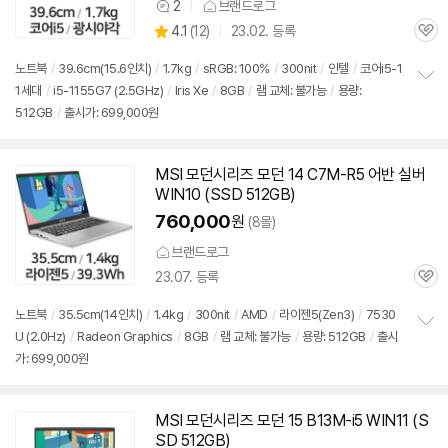
2
브랜드로그
상
상
4.1
(
12)
23.02. 등록
품
관
별
의
품
심
점
견
노트북
/
39.6cm(15.6인치)
/
1.7kg
/
sRGB: 100%
/
300nit
/
인텔
/
코어i5-1
리
1세대
/
i5-1155G7 (2.5GHz)
/
Iris Xe
/
8GB
/
램 교체: 불가능
/
용량:
정
뷰
512GB
/
출시가: 699,000원
보
펼
치
기
MSI 모던시리즈 모던 14 C7M-R5 어반 실버
WIN10 (SSD 512GB)
760,000
원
(8몰)
브랜드로그
23.07. 등록
관
심
노트북
/
35.5cm(14인치)
/
1.4kg
/
300nit
/
AMD
/
라이젠5(Zen3)
/
7530
U (2.0Hz)
/
Radeon Graphics
/
8GB
/
램 교체: 불가능
/
용량: 512GB
/
출시
정
가: 699,000원
보
펼
치
기
MSI 모던시리즈 모던 15 B13M-i5 WIN11 (S
SD 512GB)