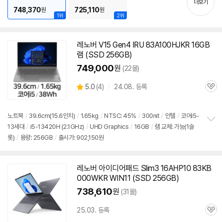
더보기
748,370
725,110
원
원
1위
2위
레노버 V15 Gen4 IRU 83A100HJKR 16GB
램 (SSD 256GB)
749,000
원
(22몰)
상
5.0
(
4)
24.08. 등록
관
별
품
심
점
리
노트북
/
39.6cm(15.6인치)
/
1.65kg
/
NTSC: 45%
/
300nit
/
인텔
/
코어i5-
뷰
13세대
/
i5-13420H (2.1GHz)
/
UHD Graphics
/
16GB
/
램 교체: 가능(1슬
정
롯)
/
용량: 256GB
/
출시가: 902,150원
보
펼
치
기
레노버 아이디어패드 Slim3 16AHP10 83KB
000WKR WIN11 (SSD 256GB)
738,610
원
(31몰)
25.03. 등록
관