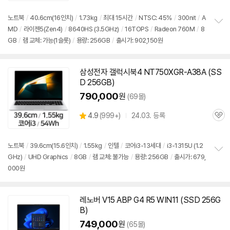
심
노트북
/
40.6cm(16인치)
/
1.73kg
/
최대 15시간
/
NTSC: 45%
/
300nit
/
A
MD
/
라이젠5(Zen4)
/
8640HS (3.5GHz)
/
16TOPS
/
Radeon 760M
/
8
정
GB
/
램 교체: 가능(1슬롯)
/
용량: 256GB
/
출시가: 902,150원
보
펼
치
기
삼성전자 갤럭시북4 NT750XGR-A38A (SS
D 256GB)
790,000
원
(69몰)
상
4.9
(
999+)
24.03. 등록
관
별
품
심
점
리
노트북
/
39.6cm(15.6인치)
/
1.55kg
/
인텔
/
코어i3-13세대
/
i3-1315U (1.2
뷰
GHz)
/
UHD Graphics
/
8GB
/
램 교체: 불가능
/
용량: 256GB
/
출시가: 679,
정
000원
보
펼
치
기
레노버 V15 ABP G4 R5 WIN11 (SSD 256G
B)
749,000
원
(65몰)