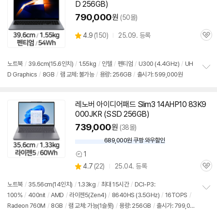
D 256GB)
790,000
원
(50몰)
상
4.9
(
150)
25.09. 등록
관
별
품
심
점
리
노트북
/
39.6cm(15.6인치)
/
1.55kg
/
인텔
/
펜티엄
/
U300 (4.4GHz)
/
UH
뷰
D Graphics
/
8GB
/
램 교체: 불가능
/
용량: 256GB
/
출시가: 599,000원
정
보
펼
치
레노버 아이디어패드 Slim3 14AHP10 83K9
기
000JKR (SSD 256GB)
739,000
원
(38몰)
689,000원 쿠팡 와우할인
와
우
1
상
할
상
4.7
(
22)
25.04. 등록
품
인
관
별
의
가
품
심
점
견
노트북
/
35.56cm(14인치)
/
1.33kg
/
최대 15시간
/
DCI-P3:
리
100%
/
400nit
/
AMD
/
라이젠5(Zen4)
/
8640HS (3.5GHz)
/
16TOPS
/
정
뷰
Radeon 760M
/
8GB
/
램 교체: 가능(1슬롯)
/
용량: 256GB
/
출시가: 799,00
보
펼
0원