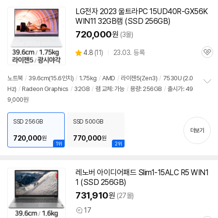
기
LG전자 2023 울트라PC 15UD40R-GX56K
WIN11 32GB램 (SSD 256GB)
720,000
원
(3몰)
상
4.8
(
11)
23.03. 등록
관
별
품
심
점
리
노트북
/
39.6cm(15.6인치)
/
1.75kg
/
AMD
/
라이젠5(Zen3)
/
7530U (2.0
뷰
Hz)
/
Radeon Graphics
/
32GB
/
램 교체: 가능
/
용량: 256GB
/
출시가: 49
정
9,000원
보
펼
치
SSD 256GB
SSD 500GB
기
더보기
720,000
770,000
원
원
1위
2위
레노버 아이디어패드 Slim1-15ALC R5 WIN1
1 (SSD 256GB)
731,910
원
(27몰)
17
상