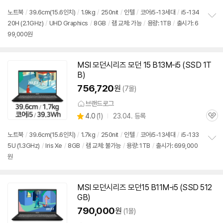
품
심
점
노트북
/
39.6cm(15.6인치)
/
1.9kg
/
250nit
/
인텔
/
코어i5-13세대
/
i5-134
리
20H (2.1GHz)
/
UHD Graphics
/
8GB
/
램 교체: 가능
/
용량: 1TB
/
출시가: 6
정
뷰
99,000원
보
펼
치
기
MSI 모던시리즈 모던 15 B13M-i5 (SSD 1T
B)
756,720
원
(7몰)
브랜드로그
상
4.0
(
1)
23.04. 등록
관
별
품
심
점
노트북
/
39.6cm(15.6인치)
/
1.7kg
/
250nit
/
인텔
/
코어i5-13세대
/
i5-133
리
5U (1.3GHz)
/
Iris Xe
/
8GB
/
램 교체: 불가능
/
용량: 1TB
/
출시가: 699,000
정
뷰
원
보
펼
치
기
MSI 모던시리즈 모던15 B11M-i5 (SSD 512
GB)
790,000
원
(1몰)