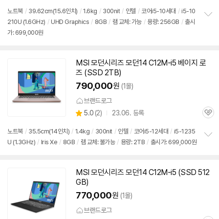
심
노트북
/
39.62cm(15.6인치)
/
1.6kg
/
300nit
/
인텔
/
코어i5-10세대
/
i5-10
210U (1.6GHz)
/
UHD Graphics
/
8GB
/
램 교체: 가능
/
용량: 256GB
/
출시
정
가: 699,000원
보
펼
치
기
MSI 모던시리즈 모던14 C12M-i5 베이지 로
즈 (SSD 2TB)
790,000
원
(1몰)
브랜드로그
상
5.0
(
2)
23.06. 등록
관
별
품
심
점
노트북
/
35.5cm(14인치)
/
1.4kg
/
300nit
/
인텔
/
코어i5-12세대
/
i5-1235
리
U (1.3GHz)
/
Iris Xe
/
8GB
/
램 교체: 불가능
/
용량: 2TB
/
출시가: 699,000원
정
뷰
보
펼
치
MSI 모던시리즈 모던14 C12M-i5 (SSD 512
기
GB)
770,000
원
(1몰)
브랜드로그