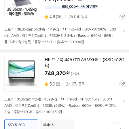
689,000원 쿠팡 와우할인
와
우
상
4.9
(
36)
25.04. 등록
할
관
별
인
품
심
점
가
리
노트북
/
38.35cm(15.1인치)
/
1.49kg
/
최대 17.5시간
/
DCI-P3: 100%
/
500
뷰
nit
/
AMD
/
라이젠5(Zen3+)
/
7533HS (3.3Hz)
/
Radeon 660M
/
8GB
/
정
램 교체: 가능(1슬롯)
/
용량: 256GB
/
출시가: 839,000원
보
펼
치
기
HP 프로북 445 G11 A9MX6PT (SSD 512G
B)
748,370
원
(7몰)
상
5.0
(
2)
24.07. 등록
관
별
품
심
점
리
노트북
/
35.6cm(14인치)
/
1.398kg
/
최대 14시간
/
NTSC: 45%
/
300nit
/
뷰
AMD
/
라이젠5(Zen3+)
/
7535U (2.9Hz)
/
Radeon 660M
/
8GB
/
램 교체:
정
가능
/
용량: 512GB
/
출시가: 902,150원
보
펼
치
SSD 512GB
리퍼비시
기