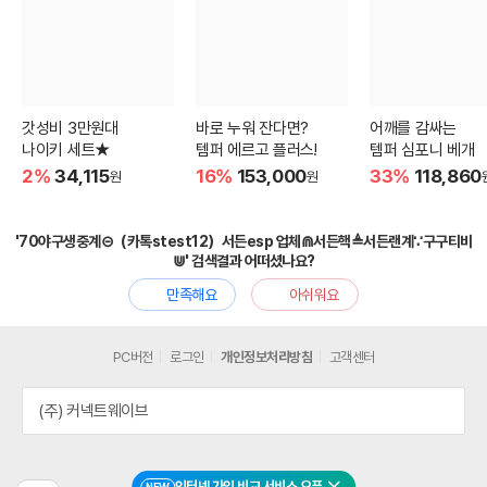
갓성비 3만원대
바로 누워 잔다면?
어깨를 감싸는
나이키 세트★
템퍼 에르고 플러스!
템퍼 심포니 베개
2%
34,115
16%
153,000
33%
118,860
원
원
'70야구생중계⊝（카톡stest12）서든esp 업체⋒서든핵≜서든랜계∵구구티비
⋓' 검색결과 어떠셨나요?
만족해요
아쉬워요
PC버전
로그인
개인정보처리방침
고객센터
(주) 커넥트웨이브
인터넷 가입 비교 서비스 오픈
NEW