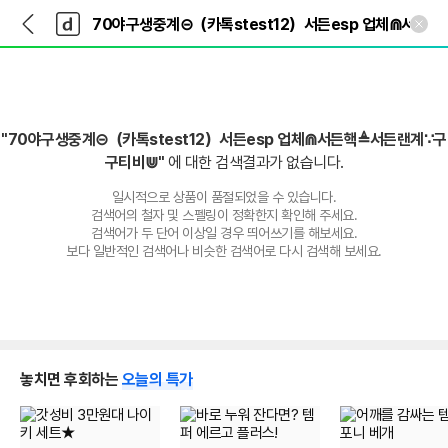
뒤
다
본문 바로가기
다
로
나
나
가
와
와
기
메
인
"70야구생중계⊝（카톡stest12）서든esp 업체⋒서든핵≜서든랜계∵구
구티비⋓"
에 대한 검색결과가 없습니다.
일시적으로 상품이 품절되었을 수 있습니다.
검색어의 철자 및 스펠링이 정확한지 확인해 주세요.
검색어가 두 단어 이상일 경우 띄어쓰기를 해보세요.
보다 일반적인 검색어나 비슷한 검색어로 다시 검색해 보세요.
놓치면 후회하는
오늘의 특가