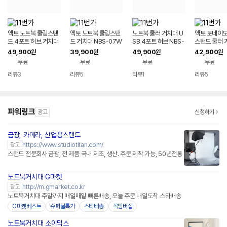
엑토 노트북 쿨링스탠
엑토 노트북 쿨링스탠
노트북 쿨러 거치대 U
엑토 토네이도
드 4포트 허브 거치대
드 거치대 NBS-07W
SB 4포트 허브 NBS-
스탠드 쿨러 
NBS-07H
07H
BS-09WH
49,900
39,900
49,900
42,900
원
원
원
원
무료
무료
무료
무료
리뷰
3
리뷰
5
리뷰
1
리뷰
5
파워링크
광고
신청하기
금광, 카메라, 산업용스탠드
https://www.studiotitan.com/
광고
스탠드 전문회사 금광, 전 제품 국내 제조, 생산. 주문 제작 가능, 50년전통
노트북거치대 G마켓
http://m.gmarket.co.kr
광고
노트북거치대 주말까지 매일매일 빠른배송, 오늘 주문 내일도착 스타배송
G마켓베스트
슈퍼딜특가
스타배송
꼭멤버십
노트북거치대 소이믹스
네이버페이 플러스