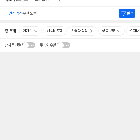
인기 옵션
우선 노출
필터
총
5
개
인기순
배송비포함
가격대검색
상품구분
결과내
상세옵션펼침
쿠팡와우할인