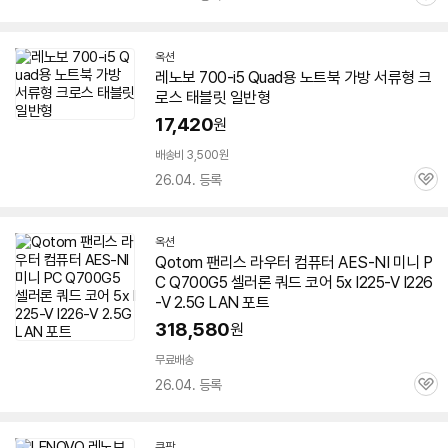
관
심
옥션
레노보 700-i5 Quad용 노트북 가방 서류형 크
로스 태블릿 일반형
17,420
원
배송비 3,500원
26.04. 등록
관
심
옥션
Qotom 팬리스 라우터 컴퓨터 AES-NI 미니 P
C Q700G5 셀러론 쿼드 코어 5x I225-V I226
-V 2.5G LAN 포트
318,580
원
무료배송
26.04. 등록
관
심
쿠팡