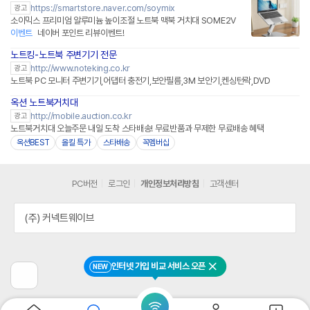
https://smartstore.naver.com/soymix
광고
소이믹스 프리미엄 알루미늄 높이조절 노트북 맥북 거치대 SOME2V
이벤트
네이버 포인트 리뷰이벤트!
노트킹-노트북 주변기기 전문
http://www.noteking.co.kr
광고
노트북 PC 모니터 주변기기,어댑터 충전기,보안필름,3M 보안기,켄싱턴락,DVD
옥션 노트북거치대
http://mobile.auction.co.kr
광고
노트북거치대 오늘주문 내일 도착 스타배송! 무료반품과 무제한 무료배송 혜택
옥션BEST
올킬 특가
스타배송
꼭멤버십
PC버전
로그인
개인정보처리방침
고객센터
(주) 커넥트웨이브
인터넷 가입 비교 서비스 오픈
NEW
닫기
이
전
페
이