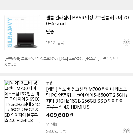
센콤 길라잡이 BBAR 액정보호필름 레노버 70
0-i5 Quad
단종
16.12. 등록
관
심
[분류/종류] 보호용품
/
액정보호용품
/
[용도] 노트북용
/
[주요스펙] 눈부심방지
/
지문방지
쿠팡
[해외] 레노버 씽크센터 M700 타이니 데스크
탑 PC 인텔 쿼드 코어 아이5-6500T 2.5GHz
최대 3.1GHz 16GB 256GB SSD 와이파이
블루투스 4.0 HDMI US
409,600
원
무료배송
26.08. 등록