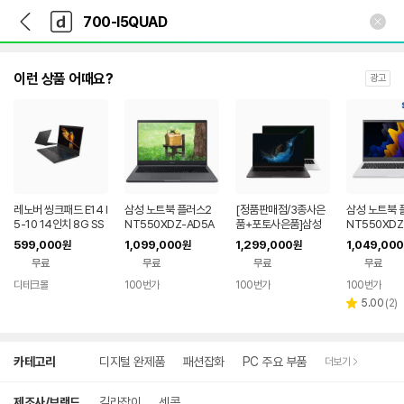
뒤
다
본문 바로가기
다
로
나
나
가
와
와
기
메
인
이런 상품 어때요?
광고
레노버 씽크패드 E14 I
삼성 노트북 플러스2
[정품판매점/3종사은
삼성 노트북 
5-10 14인치 8G SS
NT550XDZ-AD5A
품+포토사은품]삼성
NT550XDZ
D 중고노트북 WIN
R /11세대 i5/16GRA
갤럭시북 2 NT550X
H /11세대 i5
599,000
1,099,000
1,299,000
1,049,000
원
원
원
M /NVME 256G/광
EZ-A58 PRO/12세
ME 256G
무료
무료
무료
무료
시야각패널 /키스킨
대 i5/16G/NVME 25
패널 /키스킨
+삼성광마우스 증정
6G/윈10PRO정품설
성광마우스 
디테크몰
100번가
100번가
100번가
치/기업용추천 /A58A
리
5.00
(
2
)
별
S A58AG
뷰
점
수
상
카테고리
디지털 완제품
패션잡화
PC 주요 부품
더보기
세
검
색
제조사/브랜드
길라잡이
센콤