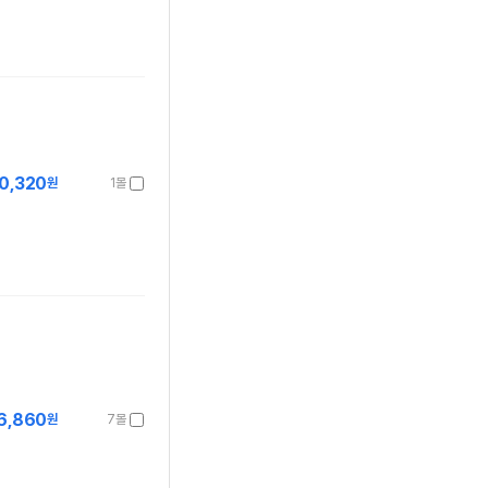
0,320
원
1몰
6,860
원
7몰