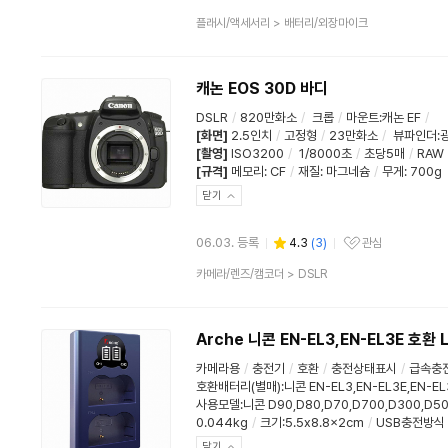
관심상품
상
플래시/액세서리
>
배터리/외장마이크
품
분
류
캐논 EOS 30D 바디
DSLR
/
820만화소
/
크롭
/
마운트:캐논 EF
/
[화면]
2.5인치
/
고정형
/
23만화소
/
뷰파인더:
[촬영]
ISO3200
/
1/8000초
/
초당5매
/
RAW
[규격]
메모리
:
CF
/
재질
:
마그네슘
/
무게
:
700g
닫기
06.03. 등록
4.3
(
3
)
관심
관심상품
상
카메라/렌즈/캠코더
>
DSLR
품
분
류
Arche 니콘 EN-EL3,EN-EL3E 호
카메라용
/
충전기
/
호환
/
충전상태표시
/
급속충
호환배터리(별매):니콘 EN-EL3,EN-EL3E,EN-EL
사용모델:니콘 D90,D80,D70,D700,D300,D50
0.044kg
/
크기:5.5x8.8x2cm
/
USB충전방식
닫기