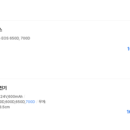
스
EOS 650D, 700D
1
충전기
24V,600mAh
/
D,600D,650D,
700D
/
무게
:
3.5cm
1