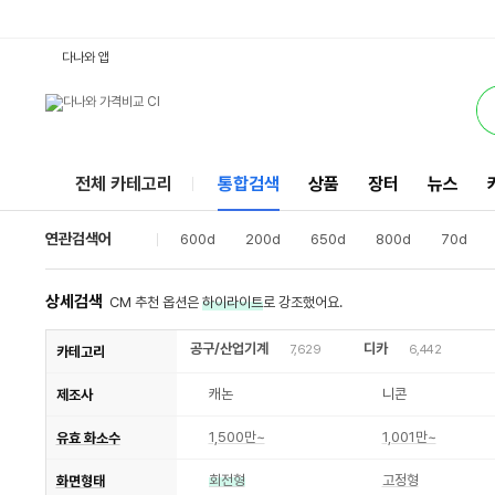
700D : 다나와 통합검색
검색될 최소 가격 입력
검색될 최대 가격 입력
별점
별점
별점
별점
별점
별점
별점
별점
별점
별점
별점
별점
별점
별점
별점
별점
별점
리뷰수
리뷰수
리뷰수
리뷰수
리뷰수
리뷰수
리뷰수
리뷰수
리뷰수
리뷰수
리뷰수
리뷰수
리뷰수
리뷰수
리뷰수
리뷰수
리뷰수
서비스
다나와 앱
전체 카테고리
통합검색
상품
장터
뉴스
연관검색어
600d
200d
650d
800d
70d
상세검색
CM 추천 옵션은
하이라이트
로 강조했어요.
공구/산업기계
디카
7,629
6,442
카테고리
캐논
니콘
제조사
1,500만~
1,001만~
유효 화소수
회전형
고정형
화면형태