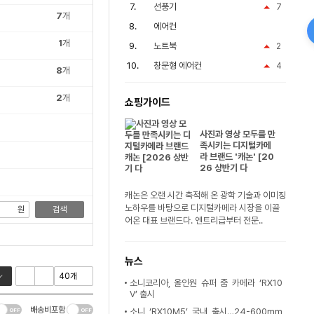
선풍기
7
7
개
에어컨
1
개
노트북
2
창문형 에어컨
4
8
개
2
개
쇼핑가이드
사진과 영상 모두를 만
족시키는 디지털카메
라 브랜드 '캐논' [20
26 상반기 다
캐논은 오랜 시간 축적해 온 광학 기술과 이미징
노하우를 바탕으로 디지털카메라 시장을 이끌
원
검색
어온 대표 브랜드다. 엔트리급부터 전문..
뉴스
소니코리아, 올인원 슈퍼 줌 카메라 ‘RX10
V’ 출시
배송비포함
소니 ‘RX10M5’ 국내 출시…24-600mm