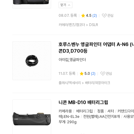
닫기
08.07. 등록
4.5
(
2
)
관심
관심상품
상
카메라/렌즈/캠코더
>
DSLR
품
분
류
호루스벤누 앵글파인더 어댑터 A-N6 (니
콘D3,D700등
아이컵,앵글파인더
11.07. 등록
5.0
(
2
)
관심
관심상품
상
플래시/액세서리
>
배터리/외장마이크
품
분
류
니콘 MB-D10 배터리그립
카메라용
/
배터리그립
/
정품
/
셔터
/
커맨드다이
매):EN-EL3e
/
전원(별매):AA건전지8개
/
사용모델
무게: 290g