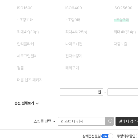
ISO1600
ISO6400
ISO25600
~초당11매
~초당9매
~초당7매
최대4K(30p)
최대4K(25p)
최대4K(24p)
안티플리커
나이트비전
다중노출
세로그립일체
전자수평계
정품
해외구매
더블 렌즈 패키지
원
~
옵션 전체보기
쇼핑몰 선택
결과 내 검색
상세옵션펼침
쿠팡와우할인