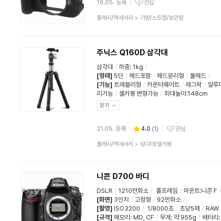
16.05. 등록
관심
관심상품
상
플래시/액세서리
>
가방/스트랩/보관함
품
분
류
주닉스 Q160D 삼각대
삼각대
/
하중
:
1kg
/
[형태]
5단
/
헤드포함
/
헤드분리형
/
볼헤드
/
[기능]
트레블러형
/
카운터웨이트
/
레그락
/
알루
리가능
/
셀카봉 변형가능
/
최대높이:148cm
닫기
21.05. 등록
4.0
(
1
)
관심
관심상품
상
플래시/액세서리
>
삼각대/셀카봉
품
분
류
니콘 D700 바디
DSLR
/
1210만화소
/
풀프레임
/
마운트:니콘 F
/
[화면]
3인치
/
고정형
/
92만화소
/
[촬영]
ISO3200
/
1/8000초
/
초당5매
/
RAW
[규격]
메모리
:
MD
,
CF
/
무게
:
약 955g
/
배터리