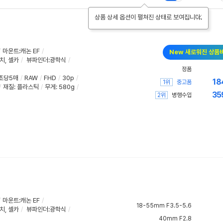
상품 상세 옵션이 펼쳐진 상태로 보여집니다.
/
마운트:캐논 EF
/
New 새로워진 상품
치
,
셀카
/
뷰파인더:광학식
/
정품
초당5매
/
RAW
/
FHD
/
30p
/
18
1위
중고품
/
재질
:
플라스틱
/
무게
:
580g
/
35
2위
병행수입
/
마운트:캐논 EF
/
18-55mm F3.5-5.6
치
,
셀카
/
뷰파인더:광학식
/
40mm F2.8