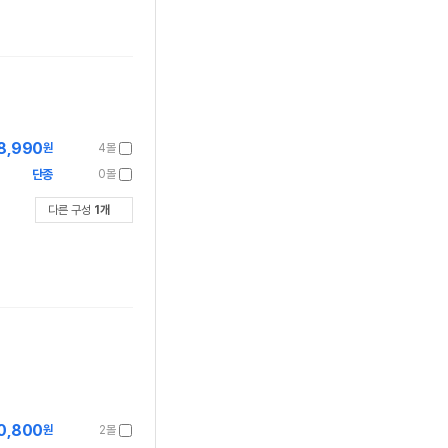
8,990
원
4몰
단종
0몰
다른 구성
1
개
0,800
원
2몰