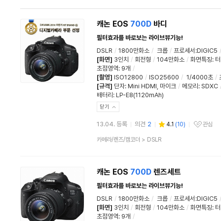
캐논 EOS
700D
바디
필터효과를 바로보는 라이브뷰기능!
DSLR
/
1800만화소
/
크롭
/
프로세서:DIGIC5
[화면]
3인치
/
회전형
/
104만화소
/
화면특징
:
터
초점영역
:
9개
/
[촬영]
ISO12800
/
ISO25600
/
1/4000초
/
[규격]
단자
:
Mini HDMI
,
마이크
/
메모리
:
SDXC
배터리
:
LP-E8(1120mAh)
닫기
13.04. 등록
의견
2
4.1
(
10
)
관심
관심상품
상
카메라/렌즈/캠코더
>
DSLR
품
분
류
캐논 EOS
700D
렌즈세트
필터효과를 바로보는 라이브뷰기능!
DSLR
/
1800만화소
/
크롭
/
프로세서:DIGIC5
[화면]
3인치
/
회전형
/
104만화소
/
화면특징
:
터
초점영역
:
9개
/