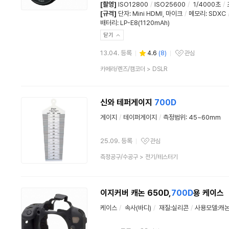
[촬영]
ISO12800
/
ISO25600
/
1/4000초
/
[규격]
단자
:
Mini HDMI
,
마이크
/
메모리
:
SDXC
배터리
:
LP-E8(1120mAh)
닫기
13.04. 등록
4.6
(
8
)
관심
관심상품
상
카메라/렌즈/캠코더
>
DSLR
품
분
류
신와 테퍼게이지
700D
게이지
/
테이퍼게이지
/
측정범위: 45~60mm
25.09. 등록
관심
관심상품
상
측정공구/수공구
>
전기/테스터기
품
분
류
이지커버 캐논 650D,
700D
용 케이스
케이스
/
속사(바디)
/
재질:실리콘
/
사용모델:캐논 