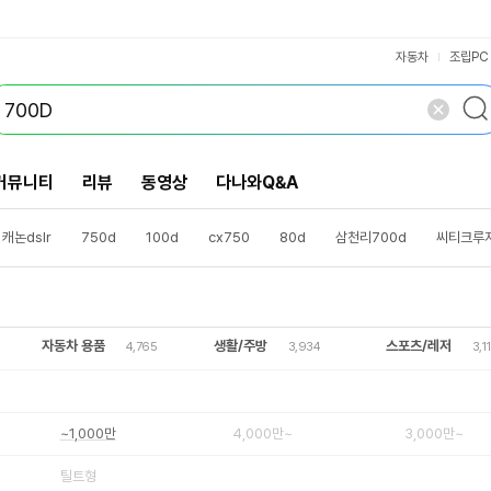
더블 렌즈 패키지
최대4K(24p)
최대4K(60p)
최대4K(30p)
최대4K(25p)
세로그립일체
ISO25600
4,000만~
초당12매~
안티플리커
나이트비전
전자수평계
3,000만~
ISO6400
~초당11매
ISO1600
~초당9매
~초당7매
VS검색
다중노출
해외구매
개 담김
틸트형
삭제
검색
정품
닫기
닫기
자동차
조립PC
커뮤니티
리뷰
동영상
다나와Q&A
캐논dslr
750d
100d
cx750
80d
삼천리700d
씨티크루저
자동차 용품
생활/주방
스포츠/레저
4,765
3,934
3,1
~1,000만
4,000만~
3,000만~
틸트형