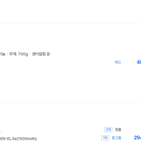
미늄
/
무게
:
700g
/
센터컬럼 분
4
헤드
2위
정품
/
29
1위
중고품
:
EN-EL3e(1500mAh)