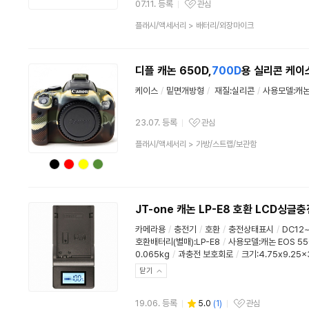
07.11. 등록
관심
관심상품
상
플래시/액세서리
>
배터리/외장마이크
품
분
류
디플 캐논 650D,
700D
용 실리콘 케이
케이스
/
밑면개방형
/
재질:실리콘
/
사용모델:캐논 
23.07. 등록
관심
관심상품
상
플래시/액세서리
>
가방/스트랩/보관함
품
분
류
JT-one 캐논 LP-E8 호환 LCD싱글
카메라용
/
충전기
/
호환
/
충전상태표시
/
DC12~
호환배터리(별매):LP-E8
/
사용모델:캐논 EOS 550
0.065kg
/
과충전 보호회로
/
크기:4.75x9.25x
닫기
19.06. 등록
5.0
(
1
)
관심