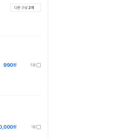
다른 구성
2
개
990
원
5몰
0,000
원
1몰