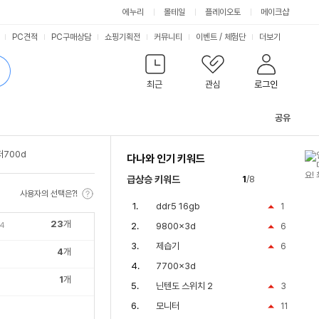
싫어요
좋아요
에누리
몰테일
플레이오토
메이크샵
PC견적
PC구매상담
쇼핑기획전
커뮤니티
이벤트
/
체험단
더보기
최근
관심
로그인
공유
관
련
700d
다나와 인기 키워드
컨
텐
급상승 키워드
1
/8
츠
사용자의 선택은?!
ddr5 16gb
1
23
개
14
9800x3d
6
제습기
6
4
개
7700x3d
1
개
닌텐도 스위치 2
3
모니터
11