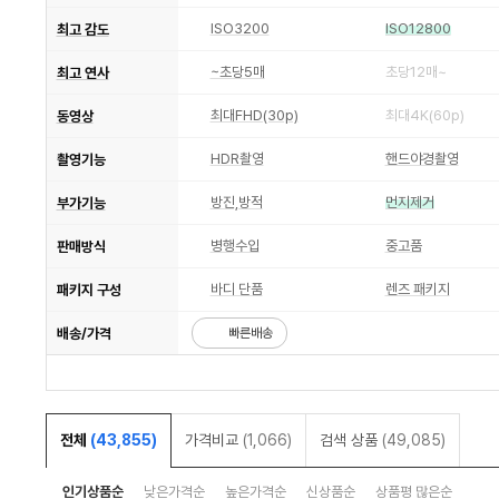
ISO3200
ISO12800
최고 감도
~초당5매
초당12매~
최고 연사
최대FHD(30p)
최대4K(60p)
동영상
HDR촬영
핸드야경촬영
촬영기능
방진,방적
먼지제거
부가기능
병행수입
중고품
판매방식
바디 단품
렌즈 패키지
패키지 구성
배송/가격
빠른배송
전체
(43,855)
가격비교
(1,066)
검색 상품
(49,085)
인기상품순
낮은가격순
높은가격순
신상품순
상품평 많은순