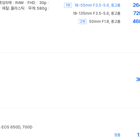
초당5매
/
RAW
/
FHD
/
30p
/
26
1위
18-55mm F3.5-5.6, 중고품
/
재질
:
플라스틱
/
무게
:
580g
/
72
18-135mm F3.5-5.6, 중고품
46
2위
50mm F1.8, 중고품
3
EOS 650D, 700D
1
정품