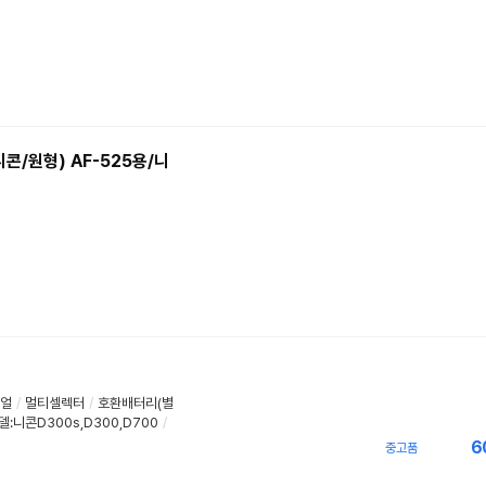
콘/원형) AF-525용/니
얼
/
멀티셀렉터
/
호환배터리(별
:니콘D300s,D300,D700
/
6
중고품