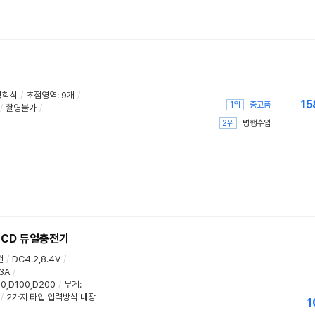
광학식
/
초점영역
:
9개
/
15
1위
중고품
/
촬영불가
/
2위
병행수입
환 LCD 듀얼충전기
전
/
DC4.2,8.4V
/
3A
/
0,D100,D200
/
무게
:
/
2가지 타입 입력방식 내장
1