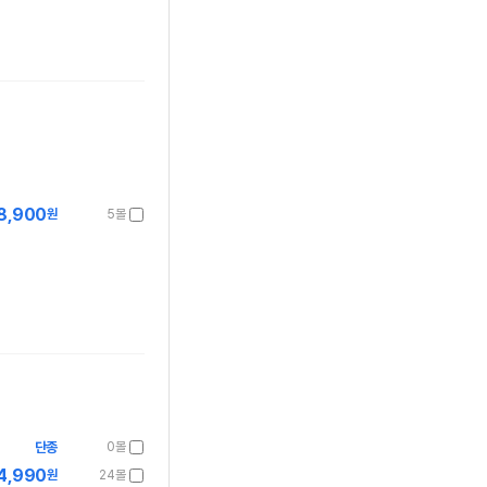
8,900
원
5몰
단종
0몰
4,990
원
24몰