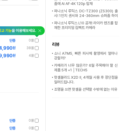
줌에 AI AF·4K 120p 탑재
파나소닉 루믹스 DC-TZ300 (ZS300) 출
시! 1인치 센서와 24-360mm 슈퍼줌 하이
엔드
파나소닉 루믹스 L10 공개! 라이카 렌즈를 탑
재한 프리미엄 컴팩트 카메라
비교 기능
을 이용해보세요.
단종
0몰
리뷰
4,990
원
38몰
소니 A7M5, 빠른 피사체 촬영에서 얼마나
9,990
원
4몰
강할까?
카메라가 너무 많은가? 6월 주목해야 할 신
제품 5개 +1 │TECH5
핫셀블라드 X2D II, 4개월 사용 후 장단점을
알려드립니다.
조명을 쓰면 핫셀을 선택할 수밖에 없는 이유
단종
0몰
단종
0몰