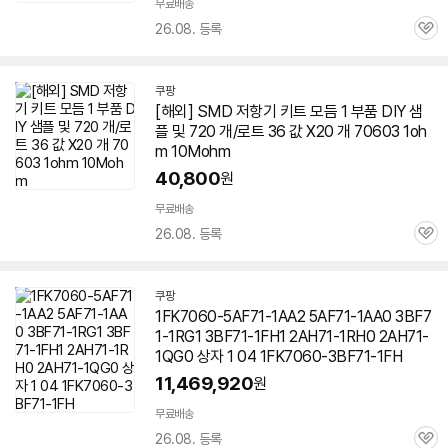
무료배송
26.08. 등록
관
심
쿠팡
[해외] SMD 저항기 키트 모듬 1 부품 DIY 샘
플 및 720 개/로트 36 값 X20 개
70603
1oh
m 10Mohm
40,800
원
무료배송
26.08. 등록
관
심
쿠팡
1FK7060-5AF71-1AA2 5AF71-1AA0 3BF7
1-1RG1 3BF71-1FH1 2AH71-1RH0 2AH71-
1QG0 상자 1 04 1FK
7060-3
BF71-1FH
11,469,920
원
무료배송
26.08. 등록
관