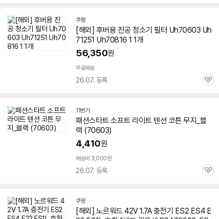
심
쿠팡
[해외] 후버용 진공 청소기 필터 Uh
70603
Uh
71251 Uh70816 1 1개
56,350
원
무료배송
26.07. 등록
관
심
11번가
패션스타트 소프트 라이트 텐션 코튼 무지_블
랙 (
70603
)
4,410
원
배송비 3,000원
26.07. 등록
관
심
쿠팡
[해외] 노르워드 42V 1.7A 충전기 ES2 ES4 E