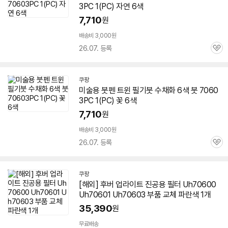
3
PC 1(PC) 자연 6색
7,710
원
배송비 3,000원
26.07. 등록
관
심
쿠팡
미술용 붓펜 트윈 필기붓 수채화 6색 붓
7060
3
PC 1(PC) 꽃 6색
7,710
원
배송비 3,000원
26.07. 등록
관
심
쿠팡
[해외] 후버 업라이트 진공용 필터 Uh70600
Uh70601 Uh
70603
부품 교체 파란색 1개
35,390
원
무료배송