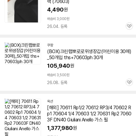
랙 (
70603
)
4,490
원
배송비 3,000원
26.04. 등록
관
심
쿠팡
(BOX)크린랩뽀로로위생장갑(어린이용 30매)
_50개입 ths+
70603
ph 30개
105,940
원
배송비 3,500원
26.08. 등록
관
심
옥션
[해외] 70611 Rp1/2 70612 RP3/4 70602 R
p1 70604 1/4
70603
1/2 70631 Rp2
7060
3
F DN40 Giuliani Anello 가스 필
1,377,980
원