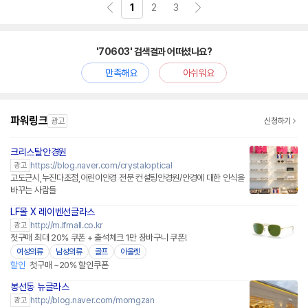
1
2
3
'70603' 검색결과 어떠셨나요?
만족해요
아쉬워요
파워링크
광고
신청하기
크리스탈안경원
https://blog.naver.com/crystaloptical
광고
고도근시,누진다초점,어린이안경 전문 컨설팅안경원/안경에 대한 인식을
바꾸는 사람들
LF몰 X 레이벤선글라스
http://m.lfmall.co.kr
광고
첫구매 최대 20% 쿠폰 + 출석체크 1만 장바구니 쿠폰!
여성의류
남성의류
골프
아울렛
할인
첫구매 ~20% 할인쿠폰
봉선동 뉴글라스
http://blog.naver.com/momgzan
광고