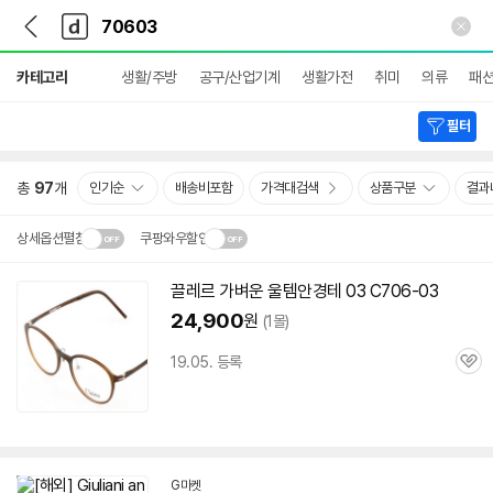
뒤
다
본문 바로가기
다
로
나
나
가
와
와
상
기
메
카테고리
생활/주방
공구/산업기계
생활가전
취미
의류
패
세
인
검
색
필터
총
97
개
인기순
배송비포함
가격대검색
상품구분
결과
상세옵션펼침
쿠팡와우할인
설치 환경·지역에 따라
끌레르 가벼운 울템안경테 03 C
706-03
닫
배송·설치비가 달라집니다.
24,900
원
(1몰)
기
19.05. 등록
관
심
G마켓