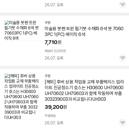
26.07. 등록
관
심
쿠팡
미술용 붓펜 트윈 필기붓 수채화 6색 붓
7060
3
PC 1(PC) 베이직 6색
7,710
원
배송비 3,000원
26.07. 등록
관
심
쿠팡
[해외] 후버 상용 작업용 교체 부품백리스 업라
이트 진공청소기 호스는 H30600 UH70600
UH70602 UH
70603
과 함께 작동하며 부품
303239003과 비교됩니다UH303
39,200
원
무료배송
26.07. 등록
관