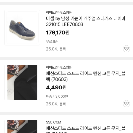
심
이마트인터넷쇼핑몰
미셸 by 남성 키높이 캐주얼 스니커즈 네이비
321015 LEE
70603
179,170
원
무료배송
26.04. 등록
관
심
이마트인터넷쇼핑몰
패션스타트 소프트 라이트 텐션 코튼 무지_블
랙 (
70603
)
4,490
원
배송비 3,000원
26.04. 등록
관
심
SSG.COM
패션스타트 소프트 라이트 텐션 코튼 무지_블