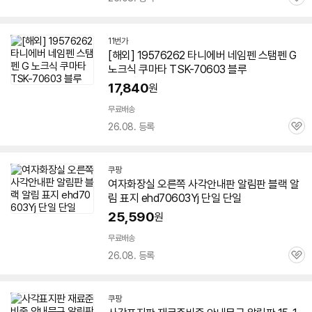
관
심
11번가
[해외] 19576262 타니에버 네임펜 스탬펜 G
노크식 쿠마타 TSK-
70603
블루
17,840
원
무료배송
26.08. 등록
관
심
쿠팡
여자화장실 오른쪽 사각안내판 알림판 블랙 알
림 표지 ehd
70603
Yj 단일 단일
25,590
원
무료배송
26.08. 등록
관
심
쿠팡