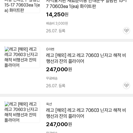
사각표지판 재료준비중 안내문구 알림판 15-1
7
70603
ea 1(ea) 화이트판
14,250
원
배송비 3,000원
26.07. 등록
관
심
G마켓
레고 [해외] 레고 레고
70603
닌자고 해적 비
행선과 쟌의 플라이어
247,000
원
무료배송
26.07. 등록
관
심
옥션
레고 [해외] 레고 레고
70603
닌자고 해적 비
행선과 쟌의 플라이어
247,000
원