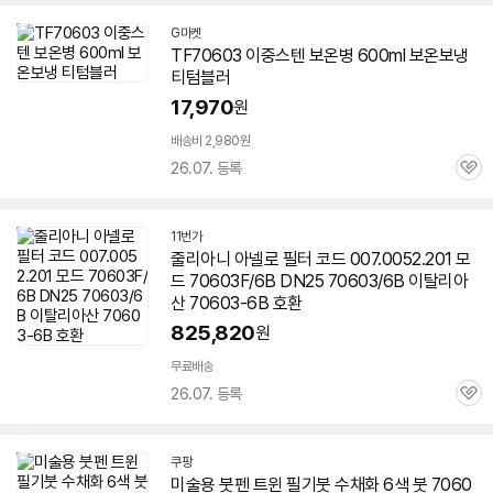
G마켓
TF
70603
이중스텐 보온병 600ml 보온보냉
티텀블러
17,970
원
배송비 2,980원
26.07. 등록
관
심
11번가
줄리아니 아넬로 필터 코드 007.0052.201 모
드
70603
F/6B DN25
70603
/6B 이탈리아
산
70603
-6B 호환
825,820
원
무료배송
26.07. 등록
관
심
쿠팡
미술용 붓펜 트윈 필기붓 수채화 6색 붓
7060