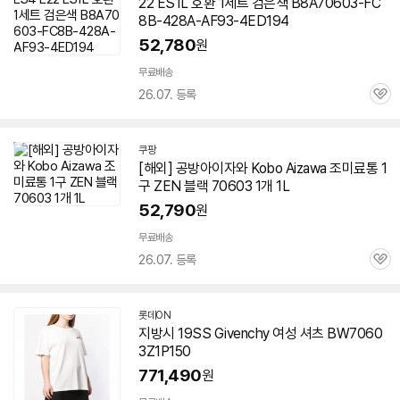
22 ES1L 호환 1세트 검은색 B8A
70603
-FC
8B-428A-AF93-4ED194
52,780
원
무료배송
26.07. 등록
관
심
쿠팡
[해외] 공방아이자와 Kobo Aizawa 조미료통 1
구 ZEN 블랙
70603
1개 1L
52,790
원
무료배송
26.07. 등록
관
심
롯데ON
지방시 19SS Givenchy 여성 셔츠 BW
7060
3
Z1P150
771,490
원