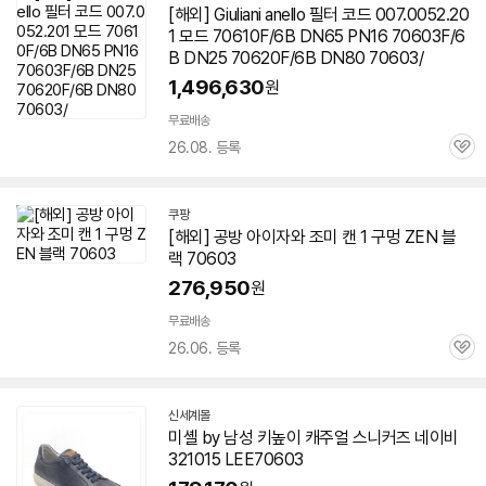
[해외] Giuliani anello 필터 코드 007.0052.20
1 모드 70610F/6B DN65 PN16
70603
F/6
B DN25 70620F/6B DN80
70603
/
1,496,630
원
무료배송
26.08. 등록
관
심
쿠팡
[해외] 공방 아이자와 조미 캔 1 구멍 ZEN 블
랙
70603
276,950
원
무료배송
26.06. 등록
관
심
신세계몰
미셸 by 남성 키높이 캐주얼 스니커즈 네이비
321015 LEE
70603