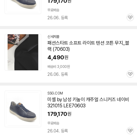
179,170
원
무료배송
26.06. 등록
관
심
신세계몰
패션스타트 소프트 라이트 텐션 코튼 무지_블
랙 (
70603
)
4,490
원
배송비 3,000원
26.06. 등록
관
심
SSG.COM
미셸 by 남성 키높이 캐주얼 스니커즈 네이비
321015 LEE
70603
179,170
원
세부정보 열기/접기
무료배송
26.04. 등록
관