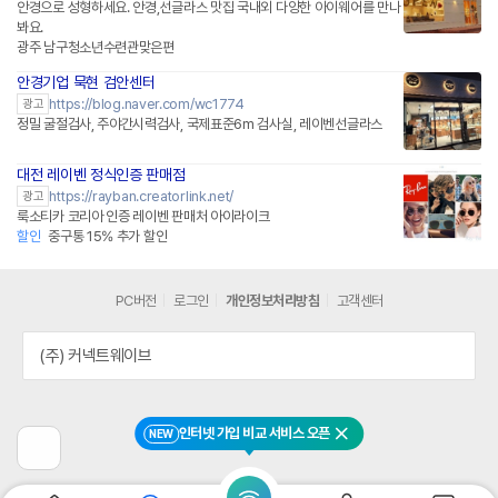
안경으로 성형하세요. 안경,선글라스 맛집 국내외 다양한 아이웨어를 만나
봐요.
광주 남구청소년수련관맞은편
안경기업 묵현 검안센터
https://blog.naver.com/wc1774
광고
정밀 굴절검사, 주야간시력검사, 국제표준6m 검사실, 레이벤선글라스
대전 레이벤 정식인증 판매점
https://rayban.creatorlink.net/
광고
룩소티카 코리아 인증 레이벤 판매처 아이라이크
할인
중구통 15% 추가 할인
PC버전
로그인
개인정보처리방침
고객센터
(주) 커넥트웨이브
인터넷 가입 비교 서비스 오픈
NEW
닫기
이
전
페