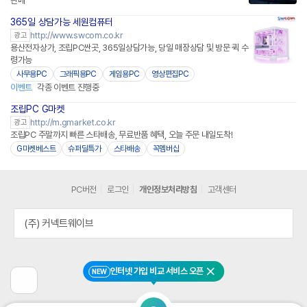
판매
365일 상담가능 세원컴퓨터
http://www.swcom.co.kr
광고
용산전자상가, 조립PC싼곳, 365일상담가능, 당일 매장상담 및 방문 퀵 수
령가능
사무용PC
그래픽용PC
게임용PC
영상편집PC
이벤트
각종 이벤트 진행중
조립PC G마켓
http://m.gmarket.co.kr
광고
조립PC 주말까지 빠른 스타배송, 무료반품 혜택, 오늘 주문 내일도착!
G마켓베스트
슈퍼딜특가
스타배송
꼭멤버십
PC버전
로그인
개인정보처리방침
고객센터
(주) 커넥트웨이브
인터넷 가입 비교 서비스 오픈
NEW
닫기
이
전
페