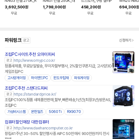
NAI03 인텔 270K_R
NAI01 인텔 250K_내
트스토어_쿠팡 셀러P
WN20 AMD
TX 5070_RAM 32
장VGA_RAM 32G_
C_택배 송장출력_포
GT+내장VG
3,692,500
1,798,000
458,200
694,300
원
원
원
원
G_SSD 1TB AI PC
SSD 1TB AI PC 사무
스 시스템PC 조립컴퓨
+256GB 
무료
무료
무료
무료
딥러닝 데스크탑 완본
용 데스크탑 완본체 조
터 완본체 CWN21
조립PC 데스
체 조립PC
립PC
컴퓨터 완본
파워링크
광고
신청하기
조립PC사이트추천 오마이피씨
http://www.omypc.co.kr
광고
정품새제품, 무료당일발송, 무이자할부행사, 2%할인쿠폰지급, 고사양3D
게임조립PC
고사양게이밍
하이엔드PC
윈도우탑재
파워게이밍
조립PC추천 스탠다드피씨
https://standardprice.kr/
광고
조립PC100%정품 새제품만판매,할부,빠른배송,1년간(최장3년)방문AS,
조립PC
가성비시스템
몬헌일즈
5060Ti
RX9070
컴퓨터할인매장 대한컴퓨터
http://www.daehancomputer.co.kr
광고
창립41주년 30~50% 할인행사중 AIPC 50만에서 900만원까지 전시