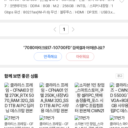
7
/
코멧레이크S
/
DDR4
/
8GB
/
M.2
/
256GB
/
INTEL
/
스피커 내장형
/
1
정
Gbps 유선
/
802.11ax(Wi-Fi 6) 무선
/
블루투스
/
HDMI
/
DP포트
/
USB3.x 1
보
펼
0Gbps
/
USB C타입 5Gbps
/
DC
/
미니PC
/
1.38kg
/
용도: 사무/인강용
치
기
1
'7080마이크로I7-10700FD' 검색결과 어떠셨나요?
만족해요
아쉬워요
함께 보면 좋은 상품
광고
클라리스 프레임 - CF
클라리스 프레임 - CF
소자본 1인 창업_스마
클라리스 와이즈