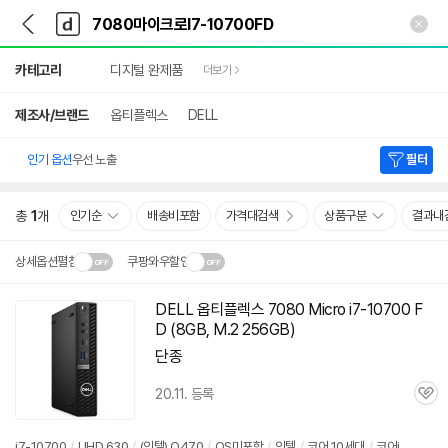
뒤
다
본문 바로가기
다
로
나
나
가
와
와
상
기
메
카테고리
디지털 완제품
더보기
세
인
검
색
제조사/브랜드
옵티플렉스
DELL
인기 옵션
우선 노출
필터
총
1
개
인기순
배송비포함
가격대검색
상품구분
결과내
상세옵션펼침
쿠팡와우할인
설치 환경·지역에 따라
DELL 옵티플렉스
7080
Micro i7-10700 F
닫
배송·설치비가 달라집니다.
D (8GB, M.2 256GB)
기
단종
20.11. 등록
관
심
i7-10700
/
UHD 630
/
(인텔) Q470
/
OS미포함
/
인텔
/
코어 10세대
/
코어i