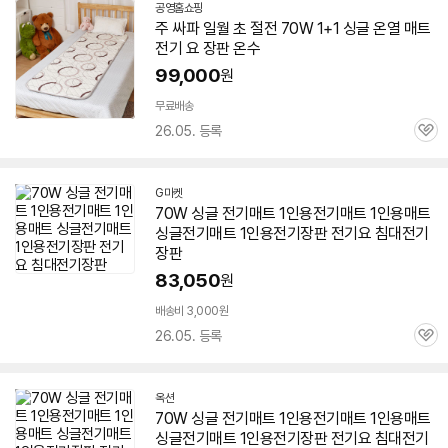
공영홈쇼핑
주 싸파 일월 초 절전
70W
1+1 싱글 온열
매트
전기 요 장판 온수
99,000
원
무료배송
26.05. 등록
관
심
G마켓
70W
싱글 전기
매트
1인용전기
매트
1인용
매트
싱글전기
매트
1인용전기장판 전기요 침대전기
장판
83,050
원
배송비 3,000원
26.05. 등록
관
심
옥션
70W
싱글 전기
매트
1인용전기
매트
1인용
매트
싱글전기
매트
1인용전기장판 전기요 침대전기