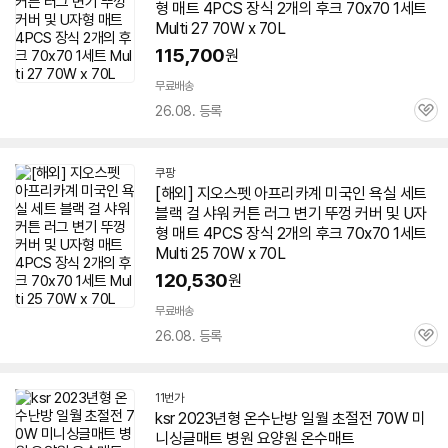
형
매트
4PCS 장식 2개의 후크 70x70 1세트
Multi 27
70W
x 70L
115,700
원
무료배송
26.08. 등록
관
심
쿠팡
[해외] 지오스펫 아프리카계 미국인 욕실 세트
블랙 걸 샤워 커튼 러그 변기 뚜껑 커버 및 U자
형
매트
4PCS 장식 2개의 후크 70x70 1세트
Multi 25
70W
x 70L
120,530
원
무료배송
26.08. 등록
관
심
11번가
ksr 2023년형 온수난방 일월 초절전
70W
미
니싱글
매트
병원 요양원 온수
매트