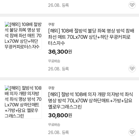
26.08. 등록
관
심
쿠팡
[해외] 108배 절방석 불당 좌복 명상 방석 참배
좌선
매트
70Lx
70W
상단+하단 무광커피로
터스자수
36,300
원
무료배송
26.08. 등록
관
심
쿠팡
[해외] 절방석 108배 의자 개량 의자방석 좌식
명상 방석 70Lx
70W
상하단
매트
+가방+담요
옐로우그래스그린
30,800
원
무료배송
26.08. 등록
관