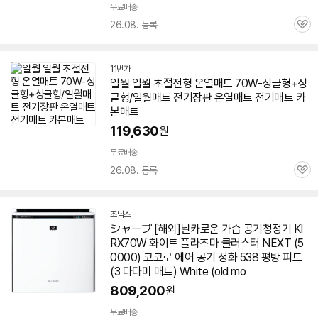
무료배송
26.08. 등록
관
심
11번가
일월 일월 초절전형 온열
매트
70W
-싱글형+싱
글형/일월
매트
전기장판 온열
매트
전기
매트
카
본
매트
119,630
원
무료배송
26.08. 등록
관
심
조닉스
네
シャープ [해외]날카로운 가습 공기청정기 KI
이
RX
70W
화이트 플라즈마 클러스터 NEXT (5
버
페
0000) 코코로 에어 공기 정화 538 평방 피트
이
(3 다다미
매트
) White (old mo
809,200
원
무료배송