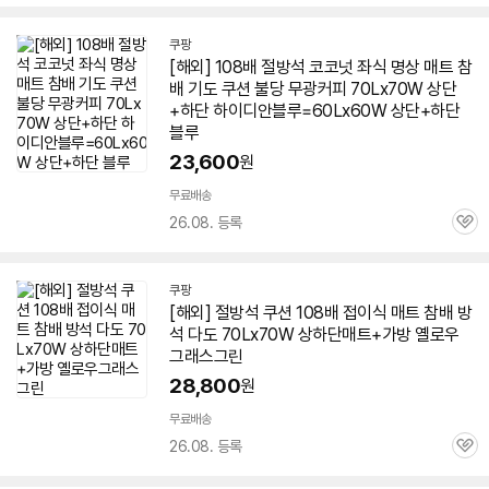
심
쿠팡
[해외] 108배 절방석 코코넛 좌식 명상
매트
참
배 기도 쿠션 불당 무광커피 70Lx
70W
상단
+하단 하이디안블루=60Lx60W 상단+하단
블루
23,600
원
무료배송
26.08. 등록
관
심
쿠팡
[해외] 절방석 쿠션 108배 접이식
매트
참배 방
석 다도 70Lx
70W
상하단
매트
+가방 옐로우
그래스그린
28,800
원
무료배송
26.08. 등록
관
심