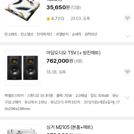
35,650
원
(12몰)
상
4.7
(
10)
23.03. 등록
관
별
품
심
점
리
탄소
매트
/
탄소열선
/
전자파차단
/
과열방지
/
손세탁
/
원적외선
뷰
정
보
아담오디오 T5V (+ 방진
매트
)
펼
동
치
영
762,000
원
(4몰)
기
상
18.08. 등록
관
심
북셸프스피커
/
스튜디오 모니터용
/
출력:
70W
/
2.0채널
/
감도: 106dB
/
유닛
구성: 2웨이
/
유닛개수: 2유닛
/
유닛크기: 우퍼 5인치
/
크기(가로x세로x깊이): 17
정
9x298x298mm
보
펼
치
기
싱거 M2105 (본품+
매트
)