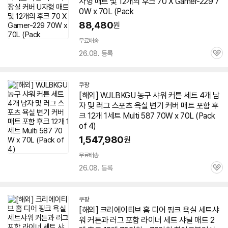
자형
매트
및 12개의 후크 70 X Gamer-229
7
0W
x 70L (Pack
88,480
원
무료배송
26.08. 등록
관
심
쿠팡
[해외] WJLBKGU 농구 샤워 커튼 세트 4개 남
자 및 러그 스포츠 욕실 변기 커버
매트
포함 후
크 12개 1세트 Multi 587
70W
x 70L (Pack
of 4)
1,547,980
원
무료배송
26.08. 등록
관
심
쿠팡
[해외] 크리에이티브 홈 디어 핑크 욕실 세트샤
워 커튼과 러그 포함 라이너 세트 샤닐
매트
2