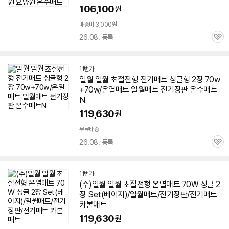
106,100
원
배송비 3,000원
26.08. 등록
관
심
11번가
일월 일월 초절전형 전기
매트
싱글형 2장
70w
+
70w
/온열
매트
일월
매트
전기장판 온수
매트
N
119,630
원
무료배송
26.08. 등록
관
심
11번가
(주)일월 일월 초절전형 온열
매트
70W
싱글 2
장 Set(베이지)/일월
매트
/전기장판/전기
매트
카본
매트
119,630
원