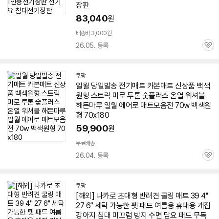
장판
세부정보 열기/접기
83,040
원
배송비 3,000원
26.05. 등록
관
심
쿠팡
일월 당일발송 전기
매트
카본
매트
신상품 백색
원형 스트릭 미로 투톤 숯플러스 온열 워셔블
해든마루 일월 에어로
매트
모음전
70w
백색원
형 70x180
59,900
원
무료배송
26.04. 등록
관
심
쿠팡
[해외] 나카로 초대형 반려견 쿨링
매트
39 4''
27 6'' 세탁 가능한 펫 패드 여름용 휴대용 개집
강아지 침대 미끄럼 방지 수면 담요 패드 무독