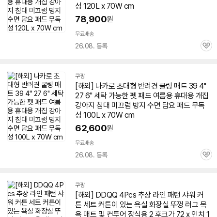
성 120L x
70W
cm
78,900
원
무료배송
26.08. 등록
관
심
쿠팡
[해외] 나카로 초대형 반려견 쿨링
매트
39 4''
27 6'' 세탁 가능한 펫 패드 여름용 휴대용 개집
강아지 침대 미끄럼 방지 수면 담요 패드 무독
성 100L x
70W
cm
62,600
원
무료배송
26.08. 등록
관
심
쿠팡
[해외] DDQQ 4Pcs 추상 라인 패턴 샤워 커
튼 세트 커튼이 있는 욕실 화장실 뚜껑 러그 목
욕
매트
및 컨투어 장식용 2 후크가 72 x 인치 1