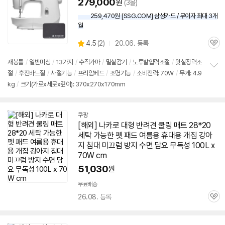
279,000
원
(3몰)
259,470원 [SSG.COM] 삼성카드 / 무이자 최대 3개
월
상
4.5
(
2)
20.06. 등록
관
별
품
심
점
재봉틀
/
일반미싱
/
13가지
/
수직가마
/
밑실감기
/
노루발압력조절
/
윗실장력조
리
절
/
후진바느질
/
사절기능
/
프리암베드
/
조명기능
/
소비전력:
70W
/
무게: 4.9
정
뷰
kg
/
크기(가로x세로x깊이): 370x270x170mm
보
펼
치
기
쿠팡
[해외] 나카로 대형 반려견 쿨링
매트
28*20
세탁 가능한 펫 패드 여름용 휴대용 개집 강아
지 침대 미끄럼 방지 수면 담요 무독성 100L x
70W
cm
51,030
원
무료배송
26.08. 등록
관
심