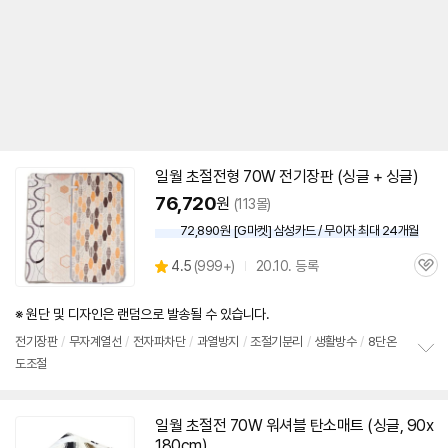
일월 초절전형
70W
전기장판 (싱글 + 싱글)
76,720
원
(113몰)
72,890원 [G마켓] 삼성카드 / 무이자 최대 24개월
상
4.5
(
999+)
20.10. 등록
관
별
품
심
점
리
※ 원단 및 디자인은 랜덤으로 발송될 수 있습니다.
뷰
전기장판
/
무자계열선
/
전자파차단
/
과열방지
/
조절기분리
/
생활방수
/
8단온
도조절
정
보
펼
치
일월 초절전
70W
워셔블 탄소
매트
(싱글, 90x
기
180cm)