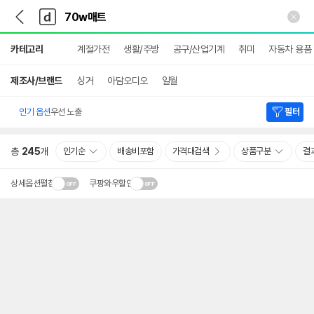
뒤
다
본문 바로가기
다
로
나
나
가
와
와
상
기
메
카테고리
계절가전
생활/주방
공구/산업기계
취미
자동차 용품
세
인
검
색
제조사/브랜드
싱거
아담오디오
일월
인기 옵션
우선 노출
필터
총
245
개
인기순
배송비포함
가격대검색
상품구분
결
상세옵션펼침
쿠팡와우할인