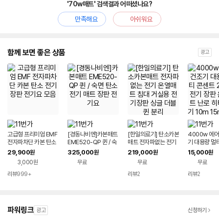
'70w매트' 검색결과 어떠셨나요?
만족해요
아쉬워요
함께 보면 좋은 상품
광고
고급형 프리미엄 EMF
[경동나비엔]카본매트
[한일의료기] 탄소카본
4000w 에
전자파차단 카본 탄소
EME520-QP 퀸 / 숙
매트 전자파없는 전기
기 대용량 멀
전기장판 전기요 모음
면 탄소 전기 매트 장판
온열매트 침대 거실용
2구 3구 전기
29,900
325,000
219,000
15,000
원
원
원
원
전기요
전기장판 싱글 더블 퀸
수 매트 난로
3,000원
무료
무료
무료
분리
기 10m 15m
리뷰
999+
리뷰
2
리뷰
2
파워링크
광고
신청하기