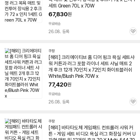
세트 Green 70L x
70W
67,830
원
무료배송
26.08. 등록
관
심
쿠팡
[해외] 크리에이티브 홈 디어 핑크 욕실 세트샤
워 커튼과 러그 포함 라이너 세트 샤닐
매트
2
개 후크 12개 70인치 x 72인치 화이트블러쉬
White/Blush Pink
70W
x
77,420
원
무료배송
26.08. 등록
관
심
쿠팡
[해외] 바타타도체 게임패드 컨트롤러 샤워 커
튼 - 게임 세트 비디오 욕실 러그 화장실 커버 U