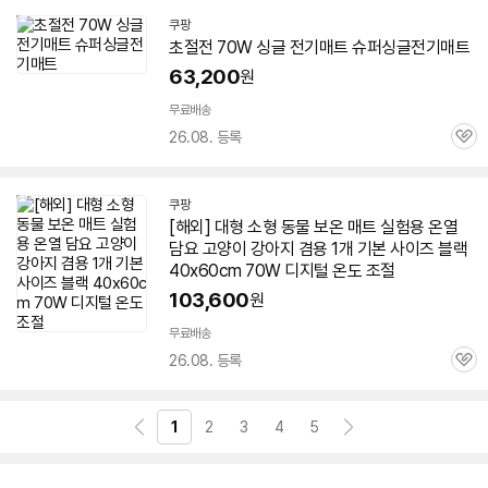
쿠팡
초절전
70W
싱글 전기
매트
슈퍼싱글전기
매트
63,200
원
무료배송
26.08. 등록
관
심
쿠팡
[해외] 대형 소형 동물 보온
매트
실험용 온열
담요 고양이 강아지 겸용 1개 기본 사이즈 블랙
40x60cm
70W
디지털 온도 조절
103,600
원
무료배송
26.08. 등록
관
심
1
2
3
4
5