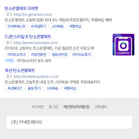
탄소온열매트 G마켓
http://m.gmarket.co.kr
광고
탄소온열매트 쇼핑에 집중! 최대 5% 적립에 무료반품까지, 꼭멤버십 혜택
G마켓베스트
슈퍼딜특가
스타배송
꼭멤버십
CJ온스타일 X 탄소온열매트
네이버페이
http://www.cjonstyle.com
광고
라이브로 쇼핑하는 탄소온열매트, 지금 필요한 순간 바로도착!
라이브쇼위크
리빙전문관
방송라인업
라이브쇼특가
이벤트
라이브쇼위크 8/3-8/9
옥션 탄소온열매트
http://mobile.auction.co.kr
광고
탄소온열매트 오늘주문 내일 도착 스타배송! 무제한 무료배송까지
옥션BEST
올킬 특가
스타배송
꼭멤버십
PC버전
로그인
개인정보처리방침
고객센터
(주) 커넥트웨이브