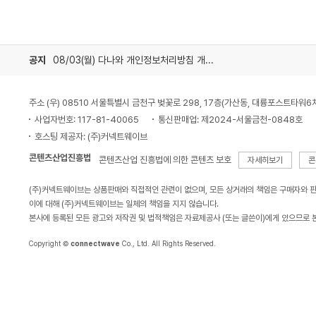
공지
08/03(월) 다나와 개인정보처리방침 개정 안내
주소 (우) 08510 서울특별시 금천구 벚꽃로 298, 17층(가산동, 대륭포스트타워6
사업자번호: 117-81-40065
통신판매업: 제2024-서울금천-0848호
호스팅 제공자: (주)커넥트웨이브
콘텐츠산업진흥법
콘텐츠산업 진흥법에 의한 콘텐츠 보호
자세히보기
콘
(주)커넥트웨이브는 상품판매와 직접적인 관련이 없으며, 모든 상거래의 책임은 구매자와 
이에 대해 (주)커넥트웨이브는 일체의 책임을 지지 않습니다.
본사에 등록된 모든 광고와 저작권 및 법적책임은 자료제공사 (또는 글쓴이)에게 있으므로 
Copyright ©
connectwave
Co., Ltd. All Rights Reserved.