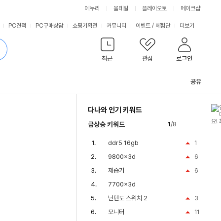
에누리
몰테일
플레이오토
메이크샵
PC견적
PC구매상담
쇼핑기획전
커뮤니티
이벤트
/
체험단
더보기
최근
관심
로그인
공유
관
련
다나와 인기 키워드
컨
텐
급상승 키워드
1
/8
츠
ddr5 16gb
1
9800x3d
6
제습기
6
7700x3d
닌텐도 스위치 2
3
모니터
11