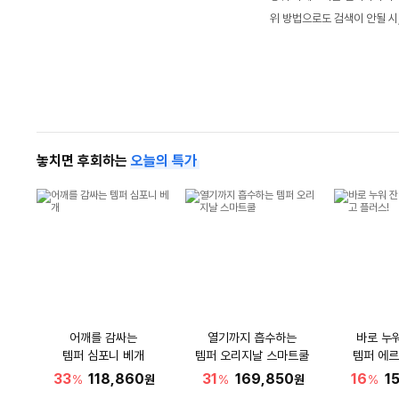
위 방법으로도 검색이 안될 시
놓치면 후회하는
오늘의 특가
어깨를 감싸는
열기까지 흡수하는
바로 누
템퍼 심포니 베개
템퍼 오리지날 스마트쿨
템퍼 에르
33
118,860
31
169,850
16
1
%
원
%
원
%