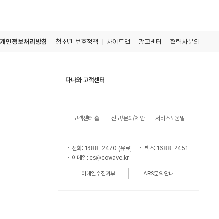
개인정보처리방침
청소년 보호정책
사이트맵
광고센터
협력사문의
다나와 고객센터
고객센터 홈
신고/문의/제안
서비스도움말
전화: 1688-2470 (유료)
팩스: 1688-2451
이메일: cs@cowave.kr
이메일수집거부
ARS문의안내