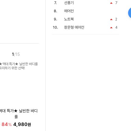
선풍기
7
에어컨
노트북
2
창문형 에어컨
4
1
/15
역대 특가★ 날씬한 바디
를
유지하기 위한 선택!
84
4,980
%
원