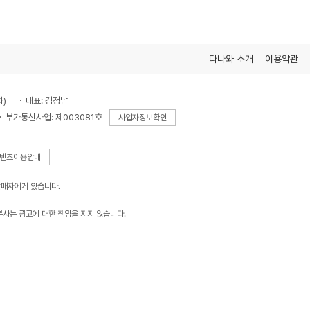
다나와 소개
이용약관
차)
대표: 김정남
부가통신사업: 제003081호
사업자정보확인
텐츠이용안내
판매자에게 있습니다.
본사는 광고에 대한 책임을 지지 않습니다.