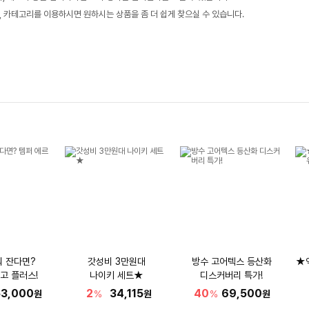
, 카테고리를 이용하시면 원하시는 상품을 좀 더 쉽게 찾으실 수 있습니다.
워 잔다면?
갓성비 3만원대
방수 고어텍스 등산화
★
고 플러스!
나이키 세트★
디스커버리 특가!
53,000
2
34,115
40
69,500
원
%
원
%
원