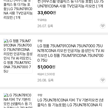
컨 (마우스휠 넷플릭스 등 다기능 포함) LG
75
UN781C0NA
사용 TV인공지능 리모컨 ( 1개
33,600
원
무료배송
26.07. 등록
관
심
쿠팡
LG 정품 75UM791C0NA 75UN7000
75U
N781C0NA
리모컨 인공지능 음성인식 TV AI
리모컨 LG 정품 75UM791C0NA 75UN700
0 75U
51,000
원
배송비 2,500원
26.08. 등록
관
심
쿠팡
LG
75UN781C0NA
티비 TV 기본리모컨 (넷
플릭스 등 기능포함) LG
75UN781C0NA
티