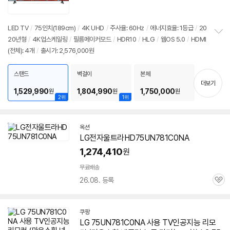
품
심
점
리
뷰
LED TV
/
75인치(189cm)
/
4K UHD
/
주사율: 60Hz
/
에너지효율: 1등급
/
20
20년형
/
4K업스케일링
/
필름메이커모드
/
HDR10
/
HLG
/
웹OS 5.0
/
HDMI
정
(전체): 4개
/
출시가: 2,576,000원
보
펼
치
스탠드
벽걸이
본체
기
더보기
1,529,990
1,804,990
1,750,000
원
원
원
2위
1위
옥션
LG전자울트라HD75UN781C0NA
1,274,410
원
무료배송
26.08. 등록
관
심
쿠팡
LG
75UN781C0NA
사용 TV인공지능 리모