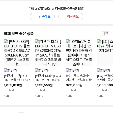
'75un781c0na' 검색결과 어떠셨나요?
만족해요
아쉬워요
함께 보면 좋은 상품
광고
[혜택가 88만] LG U
[혜택가 134만] LG U
와이드무빙뷰 화이트
[LG] 스탠
HD TV 울트라HD 4K
HD TV 86UR642S
에디션 32인치 HD 타
세서리 3종 2
65UA7500ENA 16
0NC 217cm(86인
원형 삼탠바이미 이동
PGAA
1,055,050
1,595,550
309,000
1,600,000
원
원
원
3cm(65인치) 스탠드
치) 울트라HD 스탠드
식 세트 스마트 TV 중
무료
무료
무료
무료
형
형 비즈니스 TV
소바이미
리뷰
35
리뷰
373
리뷰
2
리뷰
2