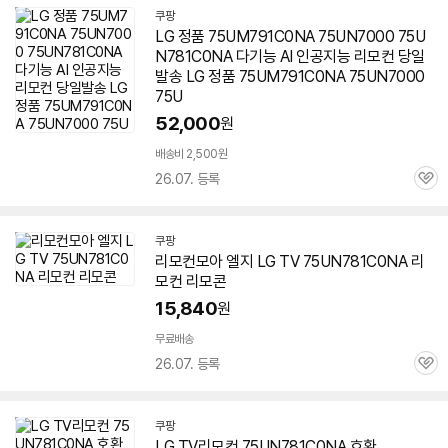
쿠팡
LG 정품 75UM791C0NA 75UN7000
75U
N781C0NA
다기능 AI 인공지능 리모컨 당일
발송 LG 정품 75UM791C0NA 75UN7000
75U
52,000
원
배송비 2,500원
26.07. 등록
관
심
쿠팡
리모컨모아 엘지 LG TV
75UN781C0NA
리
모컨 리모콘
15,840
원
무료배송
26.07. 등록
관
심
쿠팡
LG TV리모컨
75UN781C0NA
호환