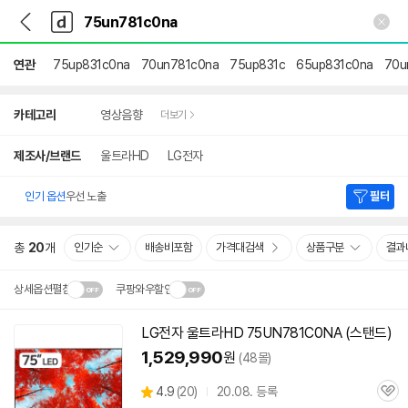
뒤
다
본문 바로가기
다
로
나
나
가
와
와
기
메
연관
75up831c0na
70un781c0na
75up831c
65up831c0na
70u
인
상
카테고리
영상음향
더보기
세
검
색
제조사/브랜드
울트라HD
LG전자
인기 옵션
우선 노출
필터
총
20
개
인기순
배송비포함
가격대검색
상품구분
결과
상세옵션펼침
쿠팡와우할인
설치 환경·지역에 따라
LG전자 울트라HD
75UN781C0NA
(스탠드)
닫
배송·설치비가 달라집니다.
1,529,990
원
(48몰)
기
상
4.9
(
20)
20.08. 등록
관
별