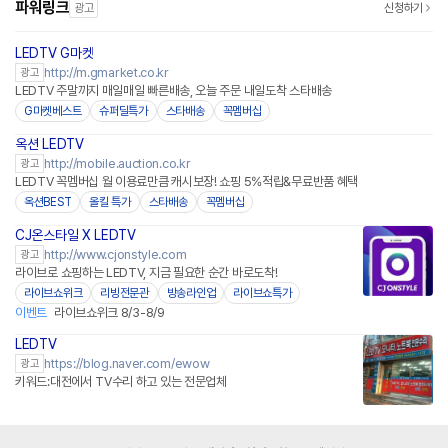
파워링크
광고
신청하기
LEDTV G마켓
http://m.gmarket.co.kr
광고
LEDTV 주말까지 매일매일 빠른배송, 오늘 주문 내일도착 스타배송
G마켓베스트
슈퍼딜특가
스타배송
꼭멤버십
옥션 LEDTV
http://mobile.auction.co.kr
광고
LEDTV 꼭멤버십 월 이용료만큼 캐시보장! 쇼핑 5%적립&무료반품 혜택
옥션BEST
올킬 특가
스타배송
꼭멤버십
CJ온스타일 X LEDTV
네이버페이
http://www.cjonstyle.com
광고
라이브로 쇼핑하는 LEDTV, 지금 필요한 순간 바로도착!
라이브쇼위크
리빙전문관
방송라인업
라이브쇼특가
이벤트
라이브쇼위크 8/3-8/9
LEDTV
https://blog.naver.com/ewow
광고
키워드:대전에서 TV수리 하고 있는 전문업체