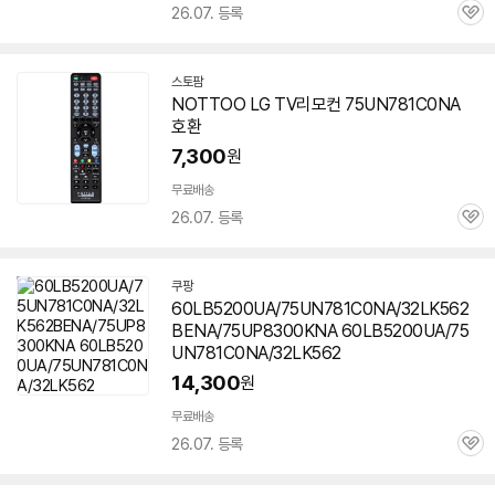
26.07. 등록
관
심
스토팜
네
NOTTOO LG TV리모컨
75UN781C0NA
이
호환
버
페
7,300
원
이
무료배송
26.07. 등록
관
심
쿠팡
60LB5200UA/75UN781C0NA/32LK562
BENA/75UP8300KNA 60LB5200UA/75
UN781C0NA/32LK562
14,300
원
무료배송
26.07. 등록
관
심