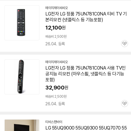
에이치제이씨씨오
네
LG전자 LG 정품
75UN781C0NA
티비 TV 기
이
본리모컨 (넷플릭스 등 기능포함)
버
페
12,100
원
이
배송비 2,500원
26.04. 등록
관
심
에이치제이씨씨오
네
LG전자 LG 정품
75UN781C0NA
사용 TV인
이
공지능 리모컨 (마우스휠, 넷플릭스 등 다기능
버
페
포함)
이
32,900
원
배송비 2,500원
26.04. 등록
관
심
티비스탠바이
네
LG 55UQ9000 55UQ9300 55UQ7070 55
이