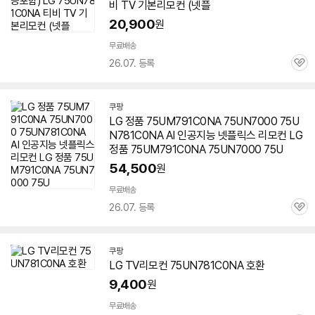
비 TV 기본리모컨 (넷플
20,900
원
무료배송
26.07. 등록
관
심
쿠팡
LG 정품 75UM791C0NA 75UN7000
75U
N781C0NA
AI 인공지능 넷플릭스 리모컨 LG
정품 75UM791C0NA 75UN7000 75U
54,500
원
무료배송
26.07. 등록
관
심
쿠팡
LG TV리모컨
75UN781C0NA
호환
9,400
원
무료배송